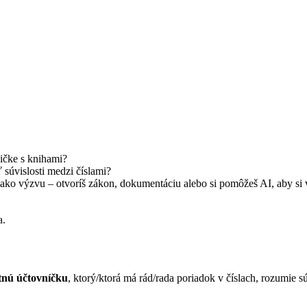
ličke s knihami?
ť súvislosti medzi číslami?
ako výzvu – otvoríš zákon, dokumentáciu alebo si pomôžeš AI, aby si ve
a.
tnú účtovníčku
, ktorý/ktorá má rád/rada poriadok v číslach, rozumie s