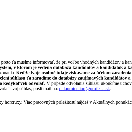
, preto ťa musíme informovať, že pri voľbe vhodných kandidátov a ka
systém, v ktorom je vedená databáza kandidátov a kandidátok a k
 konania.
Keďže tvoje osobné údaje získavame za účelom zaradenia
o udelení súhlasu ťa zaradíme do databázy zaujímavých kandidátov 
ho kedykoľvek odvolať.
V prípade odvolania súhlasu ukončíme uchováv
olať svoj súhlas, pošli mail na:
dataprotection@profesia.sk
.
tky horcruxy. Viac pracovných príležitostí nájdeš v Aktuálnych ponukác