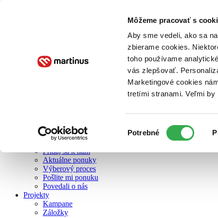
Môžeme pracovať s cooki
O nás
Aby sme vedeli, ako sa na 
zbierame cookies. Niektor
toho používame analytické
O nás
vás zlepšovať. Personaliz
Náš príbeh
Náš zmysel
Marketingové cookies nám 
Galéria Martinusu
tretími stranami. Veľmi b
Zodpovednosť
Sme B Corp
Pomáhame ďalej
Zelený Martinus
Výber
Potrebné
P
Nerobíme rozdiely
súhlasu
Pridaj sa
Pridaj sa k nám
Aktuálne ponuky
Výberový proces
Pošlite mi ponuku
Povedali o nás
Projekty
Kampane
Záložky