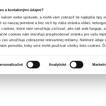
es a kontaktnými údajmi?
našom webe správate, a mohli vám zobraziť tie najlepšie tipy n
é sú naozaj potrebné a bez nich by naša stránka vôbec nefung
 cookies, ktoré nám umožňujú zisťovať, ako náš web funguje, a 
ačné cookies nám dovoľujú prispôsobovať stránku pre vašu lepši
zas umožňujú zobrazenie relevantnej reklamy. Niektoré údaje z
y nám pomohlo, keby sme mohli používať všetky tieto cookies. 
ersonalizačné
Analytické
Marketi