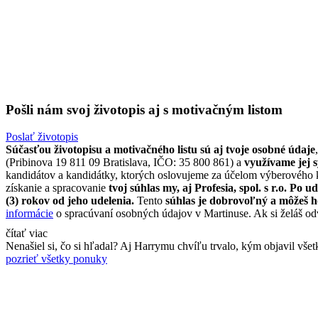
Pošli nám svoj životopis aj s motivačným listom
Poslať životopis
Súčasťou životopisu a motivačného listu sú aj tvoje osobné údaje
(Pribinova 19 811 09 Bratislava, IČO: 35 800 861) a
využívame jej 
kandidátov a kandidátky, ktorých oslovujeme za účelom výberového
získanie a spracovanie
tvoj súhlas my, aj Profesia, spol. s r.o. P
(3) rokov od jeho udelenia.
Tento
súhlas je dobrovoľný a môžeš 
informácie
o spracúvaní osobných údajov v Martinuse. Ak si želáš odv
čítať viac
Nenašiel si, čo si hľadal? Aj Harrymu chvíľu trvalo, kým objavil vše
pozrieť všetky ponuky