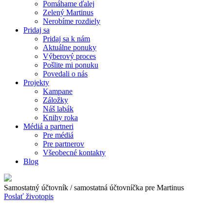
Pomáhame ďalej
Zelený Martinus
Nerobíme rozdiely
Pridaj sa
Pridaj sa k nám
Aktuálne ponuky
Výberový proces
Pošlite mi ponuku
Povedali o nás
Projekty
Kampane
Záložky
Náš labák
Knihy roka
Médiá a partneri
Pre médiá
Pre partnerov
Všeobecné kontakty
Blog
Samostatný účtovník / samostatná účtovníčka pre Martinus
Poslať životopis