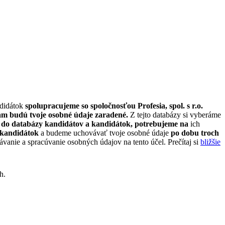
ndidátok
spolupracujeme so spoločnosťou Profesia, spol. s r.o.
am budú tvoje osobné údaje zaradené.
Z tejto databázy si vyberáme
 do databázy kandidátov a kandidátok, potrebujeme na
ich
a kandidátok
a budeme uchovávať tvoje osobné údaje
po dobu troch
anie a spracúvanie osobných údajov na tento účel. Prečítaj si
bližšie
h.