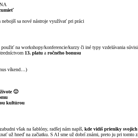
DNA
zumieť
 nebojíš sa nové nástroje využívať pri práci
 použiť na workshopy/konferencie/kurzy či iné typy vzdelávania súvisi
ostredníctvom
13. platu
a
ročného bonusu
inus víkend…)
živote 🙂
domu
nou kultúrou
 zabudni však na šablóny, radšej nám napíš,
kde vidíš prieniky svojic
znať už hneď na začiatku. S AI sme už dobrí známi, preto ju pri tomt