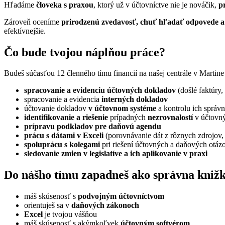
Hľadáme
človeka s praxou
, ktorý už v účtovníctve nie je nováčik,
pr
Zároveň oceníme
prirodzenú zvedavosť, chuť hľadať odpovede 
efektívnejšie.
Čo bude tvojou náplňou práce?
Budeš súčasťou 12 členného tímu financií na našej centrále v Marti
spracovanie a evidenciu účtovných dokladov
(došlé faktúry
spracovanie a evidencia
interných dokladov
účtovanie dokladov
v účtovnom systéme
a kontrolu ich správn
identifikovanie a riešenie
prípadných
nezrovnalostí
v účtovný
prípravu podkladov pre daňovú agendu
prácu s dátami v Exceli
(porovnávanie dát z rôznych zdrojov,
spoluprácu s kolegami
pri riešení účtovných a daňových otáz
sledovanie zmien v legislatíve a ich aplikovanie v praxi
Do nášho tímu zapadneš ako správna knižk
máš skúsenosť s
podvojným účtovníctvom
orientuješ sa v
daňových zákonoch
Excel
je tvojou vášňou
máš skúsenosť s akýmkoľvek
účtovným softvérom