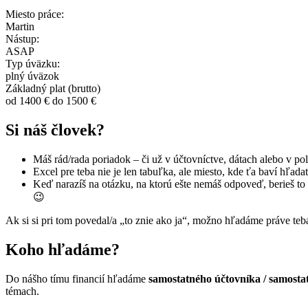
Miesto práce:
Martin
Nástup:
ASAP
Typ úväzku:
plný úväzok
Základný plat (brutto)
od 1400 € do 1500 €
Si náš človek?
Máš rád/rada poriadok – či už v účtovníctve, dátach alebo v po
Excel pre teba nie je len tabuľka, ale miesto, kde ťa baví hľada
Keď narazíš na otázku, na ktorú ešte nemáš odpoveď, berieš to 
😉
Ak si si pri tom povedal/a „to znie ako ja“, možno hľadáme práve teb
Koho hľadáme?
Do nášho tímu financií hľadáme
samostatného účtovníka / samosta
témach.