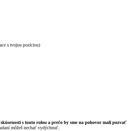
ace s tvojou pozíciou)
h skúseností s touto rolou a prečo by sme na pohovor mali pozvať
o zadaní môžeš nechať vydýchnuť.