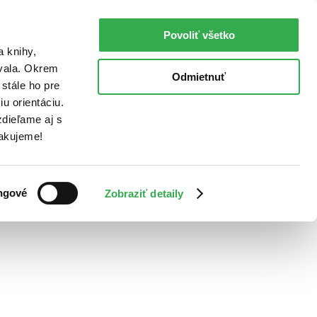
Povoliť všetko
a knihy,
ovala. Okrem
Odmietnuť
stále ho pre
u orientáciu.
dieľame aj s
Ďakujeme!
ngové
Zobraziť detaily