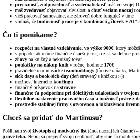
precíznosť, zodpovednosť a systematickosť
máš vo svojej 
máš
zvedavosť
objavovať súvislosti a
chuť veciam naozaj ro
vieš pracovať samostatne, ale zároveň dobre funguješ v tíme
vnímaš, že
budúcnosť práce je v kombinácii „človek + AI“
a
Čo ti ponúkame?
rozpočet na vlastné vzdelávanie, vo výške 900€
, ktorý môžeš
v prípade, ak máme finančne úspešný rok, o zisk sa delíme pr
zľavy
na knižný a neknižný tovar
poukážky na nákup kníh
v ročnej hodnote
170€
pravidelné martinusácke
teambuildingy
(tímové raňajky, Mart
sick days a book-sick-day
(deň strávený s knižkou :-))
možnosť interného
koučingu
finančný príspevok na
stravné
finančne ťa podporíme pri dôležitých udalostiach v tvojom 
flexibilné nastavenie pracovného času a možnosť práce z 
prostredie stabilnej firmy s otvorenou a inkluzívnou firem
Chceš sa pridať do Martinusu?
Pošli nám svoj
životopis aj motivačný list
(áno, naozaj ich čítame) –
práve teba
. Neboj sa prejaviť svoju osobnosť, aby sme ťa mohli spo