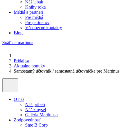
Náš labák
Knihy roka
Médiá a partneri
Pre médiá
Pre partnerov
Všeobecné kontakty
Blog
Späť na martinus
Pridaj sa
Aktuálne ponuky
Samostatný účtovník / samostatná účtovníčka pre Martinus
O nás
Náš príbeh
Náš zmysel
Galéria Martinusu
Zodpovednosť
Sme B Corp