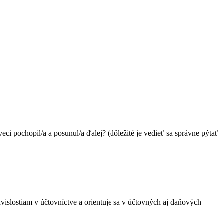
ci pochopil/a a posunul/a ďalej? (dôležité je vedieť sa správne pýtať
úvislostiam v účtovníctve a orientuje sa v účtovných aj daňových