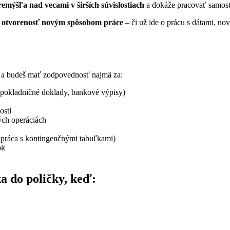
emýšľa nad vecami v širších súvislostiach
a dokáže pracovať samost
a otvorenosť novým spôsobom práce
– či už ide o prácu s dátami, no
ne a budeš mať zodpovednosť najmä za:
, pokladničné doklady, bankové výpisy)
osti
ch operáciách
 práca s kontingenčnými tabuľkami)
ok
a do poličky, keď: