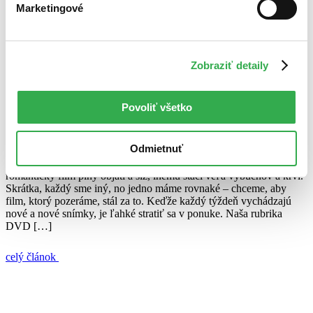
Marketingové
1. novembra 2013
celý článok
Zobraziť detaily
Megamozog
Romulus a Remus
TRON: Dedičstvo
Varieté
Zámena
DVD tipy: Nedávno v kine, teraz na DVD
Povoliť všetko
Ján Švihra
4. mája 2011
Odmietnuť
Niekto má rád komédiu, niekto holduje drámam. Niekoho poteší
romantický film plný objatí a sĺz, inému stačí veľa výbuchov a krvi.
Skrátka, každý sme iný, no jedno máme rovnaké – chceme, aby
film, ktorý pozeráme, stál za to. Keďže každý týždeň vychádzajú
nové a nové snímky, je ľahké stratiť sa v ponuke. Naša rubrika
DVD […]
celý článok