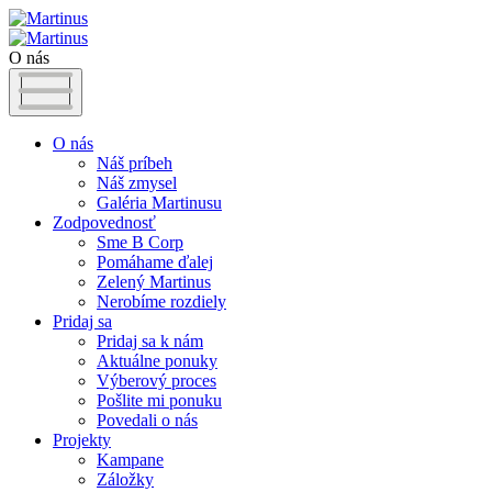
O nás
O nás
Náš príbeh
Náš zmysel
Galéria Martinusu
Zodpovednosť
Sme B Corp
Pomáhame ďalej
Zelený Martinus
Nerobíme rozdiely
Pridaj sa
Pridaj sa k nám
Aktuálne ponuky
Výberový proces
Pošlite mi ponuku
Povedali o nás
Projekty
Kampane
Záložky