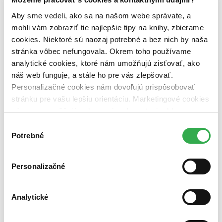
Zelený Martinus
Nerobíme rozdiely
Aby sme vedeli, ako sa na našom webe správate, a
Pridaj sa
mohli vám zobraziť tie najlepšie tipy na knihy, zbierame
Pridaj sa k nám
cookies. Niektoré sú naozaj potrebné a bez nich by naša
Aktuálne ponuky
Výberový proces
stránka vôbec nefungovala. Okrem toho používame
Pošlite mi ponuku
analytické cookies, ktoré nám umožňujú zisťovať, ako
Povedali o nás
náš web funguje, a stále ho pre vás zlepšovať.
Projekty
Kampane
Personalizačné cookies nám dovoľujú prispôsobovať
Záložky
stránku pre vašu lepšiu orientáciu. Marketingové cookies
Náš labák
nám zas umožňujú zobrazenie relevantnej reklamy.
Knihy roka
Médiá a partneri
Niektoré údaje zdieľame aj s tretími stranami. Veľmi by
Výber
Pre médiá
nám pomohlo, keby sme mohli používať všetky tieto
Potrebné
súhlasu
Pre partnerov
cookies. Ďakujeme!
Všeobecné kontakty
Blog
Personalizačné
Všetky články na tému: Varieté
Filmové tipy: Super lacné, super dobré!
Analytické
Ján Švihra