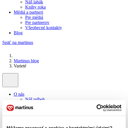
Náš labák
Knihy roka
Médiá a partneri
Pre médiá
Pre partnerov
Všeobecné kontakty
Blog
Späť na martinus
Martinus blog
Varieté
O nás
Náš príbeh
Náš zmysel
Galéria Martinusu
Zodpovednosť
Sme B Corp
Pomáhame ďalej
Môžeme pracovať s cookies a kontaktnými údajmi?