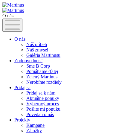
O nás
O nás
Náš príbeh
Náš zmysel
Galéria Martinusu
Zodpovednosť
Sme B Corp
Pomáhame ďalej
Zelený Martinus
Nerobíme rozdiely
Pridaj sa
Pridaj sa k nám
Aktuálne ponuky
Výberový proces
Pošlite mi ponuku
Povedali o nás
Projekty
Kampane
Záložky