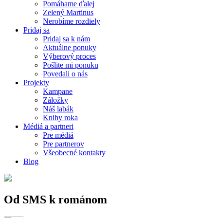
Pomáhame ďalej
Zelený Martinus
Nerobíme rozdiely
Pridaj sa
Pridaj sa k nám
Aktuálne ponuky
Výberový proces
Pošlite mi ponuku
Povedali o nás
Projekty
Kampane
Záložky
Náš labák
Knihy roka
Médiá a partneri
Pre médiá
Pre partnerov
Všeobecné kontakty
Blog
Od SMS k románom