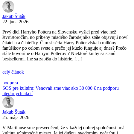
Jakub Šuták
22. júna 2026
Prvý diel Harryho Pottera na Slovensku vyšiel pred viac než
štvrťstoročím, no príbehy mladého čarodejníka stále objavujú noví
čitatelia a čitateľky. Čím si séria Harry Potter získala milióny
fanúšikov po celom svete a prečo jej kúzlo funguje aj dnes? Prečo
stále hovoríme o Harrym Potterovi? Niektoré knihy sa stanú
bestsellermi. Iné sa zapíšu do histórie. […]
celý článok
podpora
SOS pre kultúru: Venovali sme viac ako 30 000 € na podporu
literárnych akcií
Jakub Šuták
25. mája 2026
V Martinuse sme presvedčení, že v každej dobrej spoločnosti má
kultúra výnimočné miesto. Je jej dušou, svedomím, pečaťou i