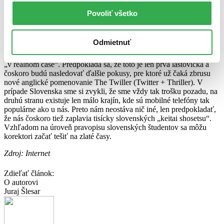
polovica románov, vedúcich rebríček predajnosti v Japonsku,
napísaných na mobilnom telefóne.
Povoliť všetko
Kým v Japonsku začína boom románov mobilného telefónu ustávať
a trh sa začína pomaly stabilizovať, v iných krajinách sa ten pravý
Odmietnuť
ošiaľ ešte len začína. Minulé leto využil americký spisovateľ Matt
Richtel známu sociálnu sieť Twitter na publikovanie svojho románu
„v reálnom čase“. Predpokladá sa, že toto je len prvá lastovička a
čoskoro budú nasledovať ďalšie pokusy, pre ktoré už čaká zbrusu
nové anglické pomenovanie The Twiller (Twitter + Thriller). V
prípade Slovenska sme si zvykli, že sme vždy tak trošku pozadu, na
druhú stranu existuje len málo krajín, kde sú mobilné telefóny tak
populárne ako u nás. Preto nám neostáva nič iné, len predpokladať,
že nás čoskoro tiež zaplavia tisícky slovenských „keitai shosetsu“.
Vzhľadom na úroveň pravopisu slovenských študentov sa môžu
korektori začať tešiť na zlaté časy.
Zdroj: Internet
Zdieľať článok:
O autorovi
Juraj Šlesar