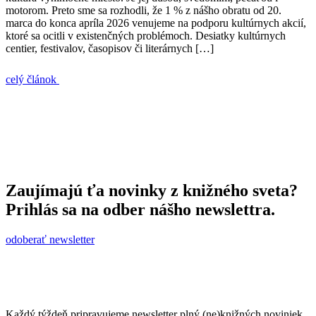
motorom. Preto sme sa rozhodli, že 1 % z nášho obratu od 20.
marca do konca apríla 2026 venujeme na podporu kultúrnych akcií,
ktoré sa ocitli v existenčných problémoch. Desiatky kultúrnych
centier, festivalov, časopisov či literárnych […]
celý článok
Zaujímajú ťa novinky z knižného sveta?
Prihlás sa na odber nášho newslettra.
odoberať newsletter
Každý týždeň pripravujeme newsletter plný (ne)knižných noviniek.