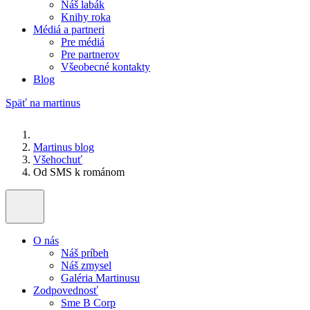
Náš labák
Knihy roka
Médiá a partneri
Pre médiá
Pre partnerov
Všeobecné kontakty
Blog
Späť na martinus
Martinus blog
Všehochuť
Od SMS k románom
O nás
Náš príbeh
Náš zmysel
Galéria Martinusu
Zodpovednosť
Sme B Corp