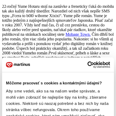
22-ročný Yume Hotaru stojí na zastávke a freneticky ťuká do mobilu
tak ako každý druhý tínedžer. Narozdiel od nich však nepíše SMS
typu „Fcera to b0l0 wiborne Xixixi“. Yume píše román. Yume je
totižto jedným z najúspešnejších spisovateľov Japonska. Písať začal
v roku 2007. Vždy keď mal čas, či už cez prestávku, cestou do
školy alebo večer pred spaním, naťukal pár riadkov, ktoré okamžite
publikoval na stránkach sociálnej siete
Mobage Town.
Čím dlhší bol
jeho román, tým viac rástla jeho popularita. Nakoniec si ho všimli aj
vydavatelia a prišli s ponukou vydať jeho digitálny román v knižnej
podobe. Úspech bol prakticky okamžitý, a tak už začiatkom roku
2008 viedol Yumeho román
Prvá skúsenosť,
príbeh o láske a sexe
na strednej škole, rebríček predajnosti v jednom z najväčších
tokijských kníhkupectiev.
Román mobilných mobilov, v Japonsku známy pod označením
keitai shosetsu
, sa za posledných desať rokov
prepracoval z pozície undergroundového subžánru na jeden z
Môžeme pracovať s cookies a kontaktnými údajmi?
najúspešnejších žánrov, ktoré hýbu knižným trhom Japonska.
Stránky zamerané na tento fenomén zaznamenávajú milióny návštev
Aby sme vedeli, ako sa na našom webe správate, a
denne a vydavatelia predávajú ďalšie milióny výtlačkov týchto
mohli vám zobraziť tie najlepšie tipy na knihy, zbierame
pôvodne digitálnych románov. Prvá a zároveň najväčšia stránka
cookies. Niektoré sú naozaj potrebné a bez nich by naša
ponúkajúca keitai shosetsu
Magic iLand
má podľa štatistík jej
prevádzkovateľa v ponuke milión titulov, 3,5 miliardy návštev
stránka vôbec nefungovala. Okrem toho používame
mesačne a viac ako 6 miliónov registrovaných čitateľov.
analytické cookies, ktoré nám umožňujú zisťovať, ako