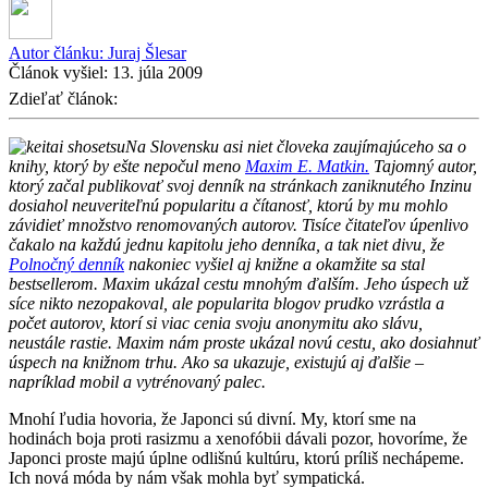
Autor článku:
Juraj Šlesar
Článok vyšiel:
13. júla 2009
Zdieľať článok:
Na Slovensku asi niet človeka zaujímajúceho sa o
knihy, ktorý by ešte nepočul meno
Maxim E. Matkin.
Tajomný autor,
ktorý začal publikovať svoj denník na stránkach zaniknutého Inzinu
dosiahol neuveriteľnú popularitu a čítanosť, ktorú by mu mohlo
závidieť množstvo renomovaných autorov. Tisíce čitateľov úpenlivo
čakalo na každú jednu kapitolu jeho denníka, a tak niet divu, že
Polnočný denník
nakoniec vyšiel aj knižne a okamžite sa stal
bestsellerom. Maxim ukázal cestu mnohým ďalším. Jeho úspech už
síce nikto nezopakoval, ale popularita blogov prudko vzrástla a
počet autorov, ktorí si viac cenia svoju anonymitu ako slávu,
neustále rastie. Maxim nám proste ukázal novú cestu, ako dosiahnuť
úspech na knižnom trhu. Ako sa ukazuje, existujú aj ďalšie –
napríklad mobil a vytrénovaný palec.
Mnohí ľudia hovoria, že Japonci sú divní. My, ktorí sme na
hodinách boja proti rasizmu a xenofóbii dávali pozor, hovoríme, že
Japonci proste majú úplne odlišnú kultúru, ktorú príliš nechápeme.
Ich nová móda by nám však mohla byť sympatická.