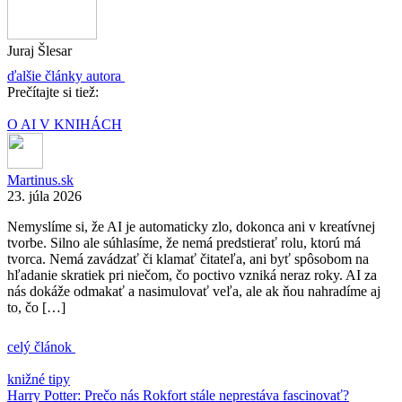
Juraj Šlesar
ďalšie články autora
Prečítajte si tiež:
O AI V KNIHÁCH
Martinus.sk
23. júla 2026
Nemyslíme si, že AI je automaticky zlo, dokonca ani v kreatívnej
tvorbe. Silno ale súhlasíme, že nemá predstierať rolu, ktorú má
tvorca. Nemá zavádzať či klamať čitateľa, ani byť spôsobom na
hľadanie skratiek pri niečom, čo poctivo vzniká neraz roky. AI za
nás dokáže odmakať a nasimulovať veľa, ale ak ňou nahradíme aj
to, čo […]
celý článok
knižné tipy
Harry Potter: Prečo nás Rokfort stále neprestáva fascinovať?