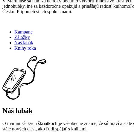
V Martinuse sa nám za tie roky podarilo vytvoriť množstvo krásnych p
jednohubky, iné sa každoročne opakujú a prinášajú radosť knihomo
Česku. Pripomeň si ich spolu s nami.
Kampane
Záložky
Náš labák
Knihy roka
Náš labák
O martinusáckych škriatkoch je všeobecne známe, že sú hraví a stále
stále nových ciest, ako ľudí spájať s knihami.