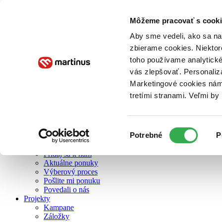
Môžeme pracovať s cooki
O nás
Aby sme vedeli, ako sa na 
zbierame cookies. Niektor
toho používame analytické
O nás
vás zlepšovať. Personaliz
Náš príbeh
Náš zmysel
Marketingové cookies nám 
Galéria Martinusu
tretími stranami. Veľmi b
Zodpovednosť
Sme B Corp
Pomáhame ďalej
Zelený Martinus
Výber
Potrebné
P
Nerobíme rozdiely
súhlasu
Pridaj sa
Pridaj sa k nám
Aktuálne ponuky
Výberový proces
Pošlite mi ponuku
Povedali o nás
Projekty
Kampane
Záložky