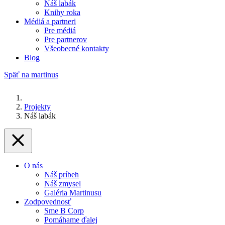
Náš labák
Knihy roka
Médiá a partneri
Pre médiá
Pre partnerov
Všeobecné kontakty
Blog
Späť na martinus
Projekty
Náš labák
O nás
Náš príbeh
Náš zmysel
Galéria Martinusu
Zodpovednosť
Sme B Corp
Pomáhame ďalej