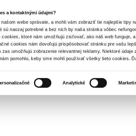
es a kontaktnými údajmi?
našom webe správate, a mohli vám zobraziť tie najlepšie tipy n
é sú naozaj potrebné a bez nich by naša stránka vôbec nefung
 cookies, ktoré nám umožňujú zisťovať, ako náš web funguje, a 
ačné cookies nám dovoľujú prispôsobovať stránku pre vašu lepši
zas umožňujú zobrazenie relevantnej reklamy. Niektoré údaje z
y nám pomohlo, keby sme mohli používať všetky tieto cookies. 
ersonalizačné
Analytické
Marketi