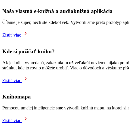
Naša vlastná e-knižná a audioknižná aplikácia
Čítanie je super, nech ste kdekoľvek. Vytvorili sme preto prototyp ap
Zistiť viac
Kde si požičať knihu?
Ak je kniha vypredaná, zákazníkom už veľakrát nevieme nijako pomôcť.
stránku, kde to rovno môžete urobiť. Viac o dôvodoch a výskume pí
Zistiť viac
Knihomapa
Pomocou umelej inteligencie sme vytvorili knižnú mapu, na ktorej si m
Zistiť viac