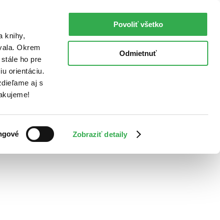
Povoliť všetko
a knihy,
ovala. Okrem
Odmietnuť
stále ho pre
u orientáciu.
dieľame aj s
Ďakujeme!
ngové
Zobraziť detaily