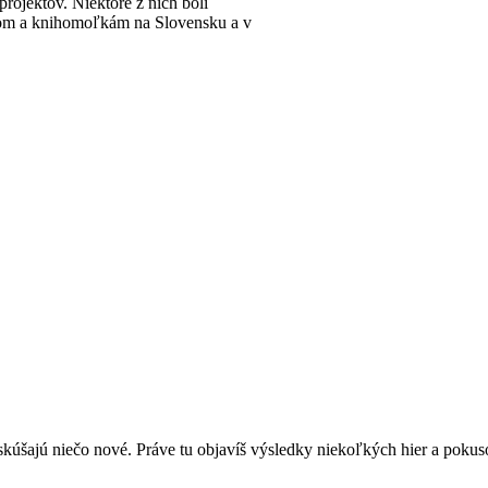
rojektov. Niektoré z nich boli
ľom a knihomoľkám na Slovensku a v
 skúšajú niečo nové. Práve tu objavíš výsledky niekoľkých hier a poku