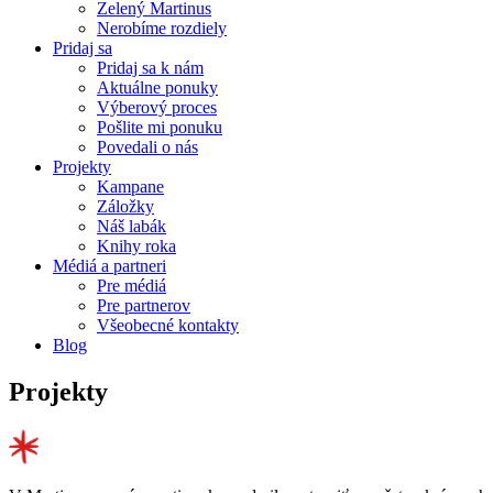
Zelený Martinus
Nerobíme rozdiely
Pridaj sa
Pridaj sa k nám
Aktuálne ponuky
Výberový proces
Pošlite mi ponuku
Povedali o nás
Projekty
Kampane
Záložky
Náš labák
Knihy roka
Médiá a partneri
Pre médiá
Pre partnerov
Všeobecné kontakty
Blog
Projekty