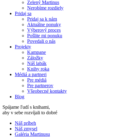
Zelený Martinus
Nerobíme rozdiely
Pridaj sa
Pridaj sa k nám
Aktuálne ponuky
Výberový proces
Pošlite mi ponuku
Povedali o nás
Projekty
Kampane
Záložky
Náš labák
Knihy roka
Médiá a partneri
Pre médiá
Pre partnerov
Všeobecné kontakty
Blog
Spájame ľudí s knihami,
aby v sebe rozvíjali to dobré
Náš príbeh
Náš zmysel
Galéria Martinusu