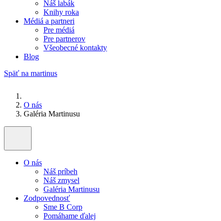
Náš labák
Knihy roka
Médiá a partneri
Pre médiá
Pre partnerov
Všeobecné kontakty
Blog
Späť na martinus
O nás
Galéria Martinusu
O nás
Náš príbeh
Náš zmysel
Galéria Martinusu
Zodpovednosť
Sme B Corp
Pomáhame ďalej