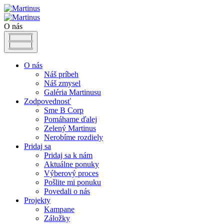
O nás
O nás
Náš príbeh
Náš zmysel
Galéria Martinusu
Zodpovednosť
Sme B Corp
Pomáhame ďalej
Zelený Martinus
Nerobíme rozdiely
Pridaj sa
Pridaj sa k nám
Aktuálne ponuky
Výberový proces
Pošlite mi ponuku
Povedali o nás
Projekty
Kampane
Záložky