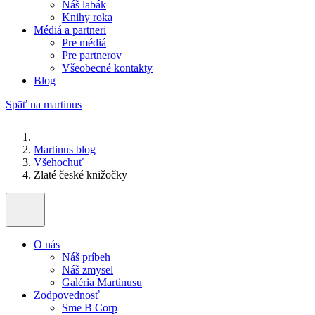
Náš labák
Knihy roka
Médiá a partneri
Pre médiá
Pre partnerov
Všeobecné kontakty
Blog
Späť na martinus
Martinus blog
Všehochuť
Zlaté české knižočky
O nás
Náš príbeh
Náš zmysel
Galéria Martinusu
Zodpovednosť
Sme B Corp