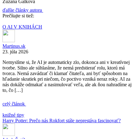
Zuzana Galková
ďalšie články autora
Prečítajte si tiež:
O AI V KNIHÁCH
Martinus.sk
23. júla 2026
Nemyslíme si, že AI je automaticky zlo, dokonca ani v kreatívnej
tvorbe. Silno ale súhlasíme, že nemá predstierať rolu, ktorú má
tvorca. Nemá zavádzať či klamať čitateľa, ani byť spôsobom na
hľadanie skratiek pri niečom, čo poctivo vzniká neraz roky. AI za
nás dokáže odmakať a nasimulovať veľa, ale ak ňou nahradíme aj
to, čo […]
celý článok
knižné tipy
Harry Potter: Prečo nás Rokfort stále neprestáva fascinovať?