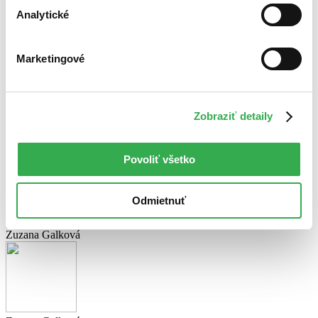
rozprávka je medzi českými deťmi najobľúbenejšia. A poradie?
Analytické
miesto – Popoluška
miesto – Snehulienka
miesto – Perníková chalúpka
Marketingové
miesto – Zlatovláska
miesto – Červená čiapočka
Iste ste si všimli, že dnešný článok bol venovaný Českej republike.
Zobraziť detaily
Nuž, nešlo nám o nič viac, ani o nič menej, ako o snahu dokázať, že
napriek naším vzájomným hokejovým výsledkom sme na bratov
Čechov nezanevreli. A že im doprajeme. Veď práve vďaka nim
máme k dispozícii jednu z najširších knižných ponúk na svete.
Povoliť všetko
Zdroj: Internet
Odmietnuť
Zdieľať článok:
O autorovi
Zuzana Galková