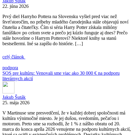
Jakub Šuták
22. júna 2026
Prvý diel Harryho Pottera na Slovensku vyšiel pred viac než
štvrťstoročím, no príbehy mladého čarodejníka stále objavujú noví
čitatelia a čitateľky. Čím si séria Harry Potter získala milióny
fanúšikov po celom svete a prečo jej kúzlo funguje aj dnes? Prečo
stále hovoríme o Harrym Potterovi? Niektoré knihy sa stanú
bestsellermi. Iné sa zapíšu do histórie. […]
celý článok
podpora
SOS pre kultúru: Venovali sme viac ako 30 000 € na podporu
literárnych akcií
Jakub Šuták
25. mája 2026
V Martinuse sme presvedčení, že v každej dobrej spoločnosti má
kultúra výnimočné miesto. Je jej dušou, svedomím, pečaťou i
motorom. Preto sme sa rozhodli, že 1 % z nášho obratu od 20.
marca do konca apríla 2026 venujeme na podporu kultúrnych akcií,
ktoré sa ocitli v existenčných problémoch. Desiatky kultúrnych