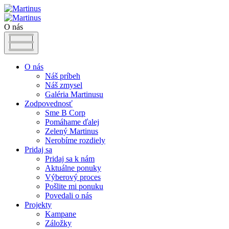
O nás
O nás
Náš príbeh
Náš zmysel
Galéria Martinusu
Zodpovednosť
Sme B Corp
Pomáhame ďalej
Zelený Martinus
Nerobíme rozdiely
Pridaj sa
Pridaj sa k nám
Aktuálne ponuky
Výberový proces
Pošlite mi ponuku
Povedali o nás
Projekty
Kampane
Záložky