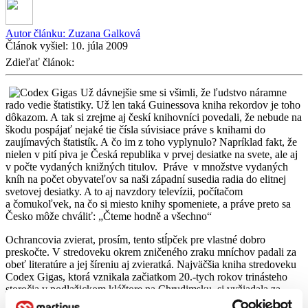
Autor článku:
Zuzana Galková
Článok vyšiel:
10. júla 2009
Zdieľať článok:
Už dávnejšie sme si všimli, že ľudstvo náramne
rado vedie štatistiky. Už len taká Guinessova kniha rekordov je toho
dôkazom. A tak si zrejme aj českí knihovníci povedali, že nebude na
škodu pospájať nejaké tie čísla súvisiace práve s knihami do
zaujímavých štatistík. A čo im z toho vyplynulo? Napríklad fakt, že
nielen v pití piva je Česká republika v prvej desiatke na svete, ale aj
v počte vydaných knižných titulov. Práve v množstve vydaných
kníh na počet obyvateľov sa naši západní susedia radia do elitnej
svetovej desiatky. A to aj navzdory televízii, počítačom
a čomukoľvek, na čo si miesto knihy spomeniete, a práve preto sa
Česko môže chváliť: „Čteme hodně a všechno“
Ochrancovia zvierat, prosím, tento stĺpček pre vlastné dobro
preskočte. V stredoveku okrem zničeného zraku mníchov padali za
obeť literatúre a jej šíreniu aj zvieratká. Najväčšia kniha stredoveku
Codex Gigas, ktorá vznikala začiatkom 20.-tych rokov trinásteho
storočia v podlažickom kláštore na Chrudimsku, si vyžiadala za
obeť 160 oslíkov. To je totiž počet koží, z ktorých bola vyrobená.