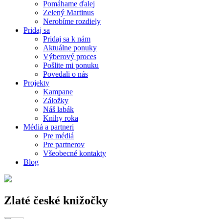
Pomáhame ďalej
Zelený Martinus
Nerobíme rozdiely
Pridaj sa
Pridaj sa k nám
Aktuálne ponuky
Výberový proces
Pošlite mi ponuku
Povedali o nás
Projekty
Kampane
Záložky
Náš labák
Knihy roka
Médiá a partneri
Pre médiá
Pre partnerov
Všeobecné kontakty
Blog
Zlaté české knižočky