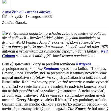
Autor článku:
Zuzana Galková
Článok vyšiel:
18. augusta 2009
Zdieľať článok:
S augustom prichádza žatva a to nielen na poliach,
ale aj policiach – literárni kritici vyhlasujú jednu nominácia za
druhou. World Fantasy Award je ocenenie, ktoré spisovateľom
žánru fantasy prináša prestíž a uznanie. Je udeľované od roku 1975
autorom a výtvarníkom za výnimočné úspechy v žánri fantasy.
Neil
Gaiman
sa tento rok môže pýšiť hneď dvoma nomináciami.
Britský spisovateľ, ktorý sa preslávil románom
Nikdykde
a spoluprácou na komikse
Sandman
vyrastal na knihách Tolkiena,
Lewisa, Poea. Predtým, než sa prepracoval k fantasy novelám však
napísal množstvo stĺpčekov. Vo svojich začiatkoch sa totiž venoval
žurnalistike. Robil rozhovory, písal knižné recenzie v snahe vytvoriť
si prehľad vo svete literatúry a v nádeji, že nadviaže konexie, ktoré
mu neskôr pomôžu stať sa vydávaným autorom. A treba povedať,
že bol naozaj usilovný. Ak sa vám zdá štýl článkov podpísaných
menami
Gerry Musgrave
alebo
Richard Grey
podobný, nečudo.
Gaiman písal tak mnoho článkov a pre toľko rôznych periodík – od
novín až po známy britský pornomagazín
The Knave
, že bol nútený