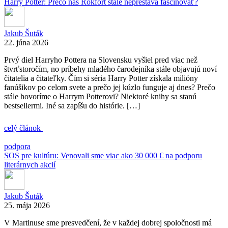
Harry Potter: Prečo nás Rokfort stále neprestáva fascinovať?
Jakub Šuták
22. júna 2026
Prvý diel Harryho Pottera na Slovensku vyšiel pred viac než
štvrťstoročím, no príbehy mladého čarodejníka stále objavujú noví
čitatelia a čitateľky. Čím si séria Harry Potter získala milióny
fanúšikov po celom svete a prečo jej kúzlo funguje aj dnes? Prečo
stále hovoríme o Harrym Potterovi? Niektoré knihy sa stanú
bestsellermi. Iné sa zapíšu do histórie. […]
celý článok
podpora
SOS pre kultúru: Venovali sme viac ako 30 000 € na podporu
literárnych akcií
Jakub Šuták
25. mája 2026
V Martinuse sme presvedčení, že v každej dobrej spoločnosti má