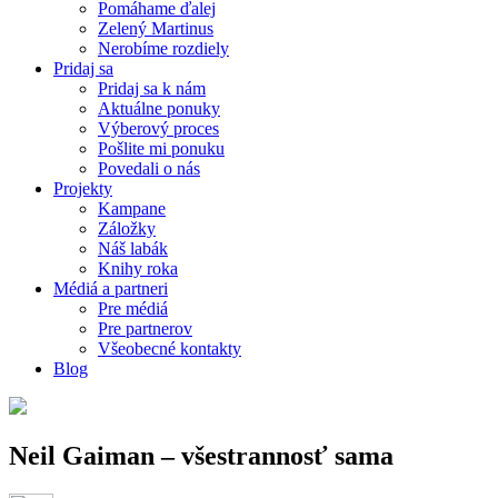
Pomáhame ďalej
Zelený Martinus
Nerobíme rozdiely
Pridaj sa
Pridaj sa k nám
Aktuálne ponuky
Výberový proces
Pošlite mi ponuku
Povedali o nás
Projekty
Kampane
Záložky
Náš labák
Knihy roka
Médiá a partneri
Pre médiá
Pre partnerov
Všeobecné kontakty
Blog
Neil Gaiman – všestrannosť sama