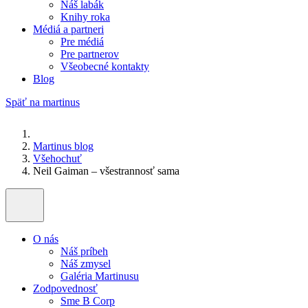
Náš labák
Knihy roka
Médiá a partneri
Pre médiá
Pre partnerov
Všeobecné kontakty
Blog
Späť na martinus
Martinus blog
Všehochuť
Neil Gaiman – všestrannosť sama
O nás
Náš príbeh
Náš zmysel
Galéria Martinusu
Zodpovednosť
Sme B Corp