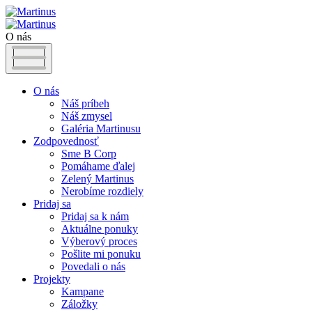
O nás
O nás
Náš príbeh
Náš zmysel
Galéria Martinusu
Zodpovednosť
Sme B Corp
Pomáhame ďalej
Zelený Martinus
Nerobíme rozdiely
Pridaj sa
Pridaj sa k nám
Aktuálne ponuky
Výberový proces
Pošlite mi ponuku
Povedali o nás
Projekty
Kampane
Záložky