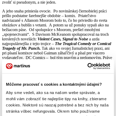
zvoliť si pseudonym, a nie jeden.
A jeho snaha priniesla ovocie. Po novinárskej čiernobielej práci
prišlo podstatne farebnejšie obdobie – komix. Priateľstvo
nadviazané s Allanom Moorom bolo to, čo ho priviedlo do sveta
obrázkov a bublín s vetami. A potom sa už ponuky sypali ako na
bežiacom páse. Od spolupráce s Moorom, prešiel mnohými
„spojenectvami“. S Davisom McKeanom spolupracoval na troch
kreslených novelách:
Violent Cases, Signal to Noise
a azda
najpopulárnejšia z tejto trojice –
The Tragical Comedy or Comical
Tragedy of Mr. Punch.
Tak ako vo svojej žurnalistickej praxi, ani
pri písaní komixov nebol Gaiman záhaľčivý a písal pre viacero
vydavateľov. DC Comics – bol tým pravým a prelomovým. Práve
pod hlavičkou tejto spoločnosti začal Gaiman svoju prácu na
Sandmanovi.
Komix, ktorý ho preslávil a priniesol mu uznanie.
Morpheus, kráľ snov, postava, ktorá mu priniesla prvú World
Môžeme pracovať s cookies a kontaktnými údajmi?
Aby sme vedeli, ako sa na našom webe správate, a
mohli vám zobraziť tie najlepšie tipy na knihy, zbierame
cookies. Niektoré sú naozaj potrebné a bez nich by naša
stránka vôbec nefungovala. Okrem toho používame