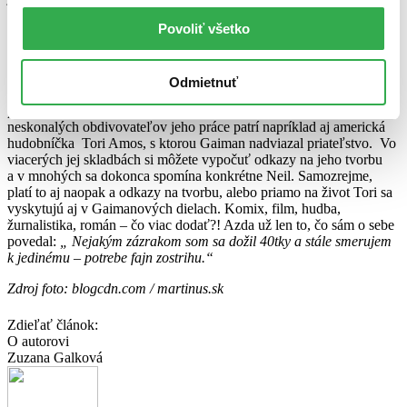
Stardust,
Coraline
,
alebo televízna podoba
Neverwhere
(Nikdykde)
Povoliť všetko
pre britskú BBC – toto všetko sú Gaimanove výtvory pre filmové
plátno.
Niet divu, že táto všestrannosť mu vyslúžila uznanie nielen laickej
Odmietnuť
verejnosti ale aj kolegov zo sféry umenia. Do jeho zbierky ocenení
preto minulý týždeň pribudla aj prestížna Hugo Award. Medzi
neskonalých obdivovateľov jeho práce patrí napríklad aj americká
hudobníčka Tori Amos, s ktorou Gaiman nadviazal priateľstvo. Vo
viacerých jej skladbách si môžete vypočuť odkazy na jeho tvorbu
a v mnohých sa dokonca spomína konkrétne Neil. Samozrejme,
platí to aj naopak a odkazy na tvorbu, alebo priamo na život Tori sa
vyskytujú aj v Gaimanových dielach. Komix, film, hudba,
žurnalistika, román – čo viac dodať?! Azda už len to, čo sám o sebe
povedal:
„ Nejakým zázrakom som sa dožil 40tky a stále smerujem
k jedinému – potrebe fajn zostrihu.“
Zdroj foto: blogcdn.com / martinus.sk
Zdieľať článok:
O autorovi
Zuzana Galková