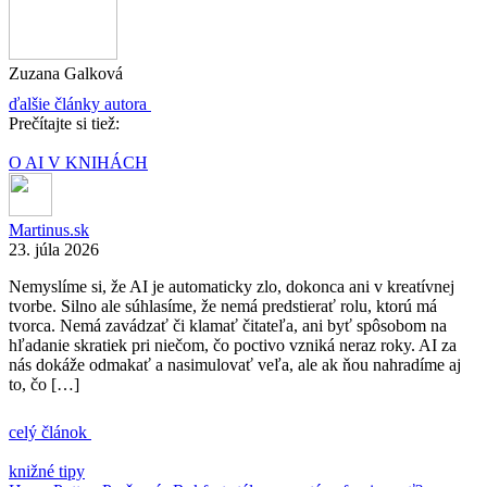
Zuzana Galková
ďalšie články autora
Prečítajte si tiež:
O AI V KNIHÁCH
Martinus.sk
23. júla 2026
Nemyslíme si, že AI je automaticky zlo, dokonca ani v kreatívnej
tvorbe. Silno ale súhlasíme, že nemá predstierať rolu, ktorú má
tvorca. Nemá zavádzať či klamať čitateľa, ani byť spôsobom na
hľadanie skratiek pri niečom, čo poctivo vzniká neraz roky. AI za
nás dokáže odmakať a nasimulovať veľa, ale ak ňou nahradíme aj
to, čo […]
celý článok
knižné tipy