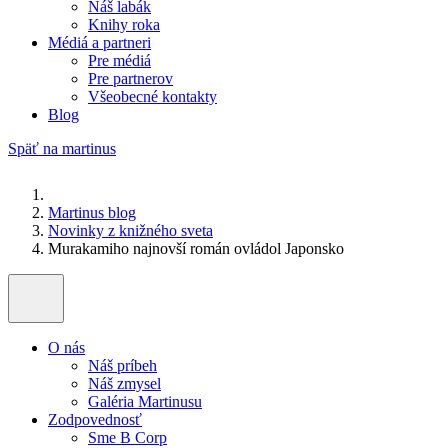
Náš labák
Knihy roka
Médiá a partneri
Pre médiá
Pre partnerov
Všeobecné kontakty
Blog
Späť na martinus
Martinus blog
Novinky z knižného sveta
Murakamiho najnovší román ovládol Japonsko
O nás
Náš príbeh
Náš zmysel
Galéria Martinusu
Zodpovednosť
Sme B Corp