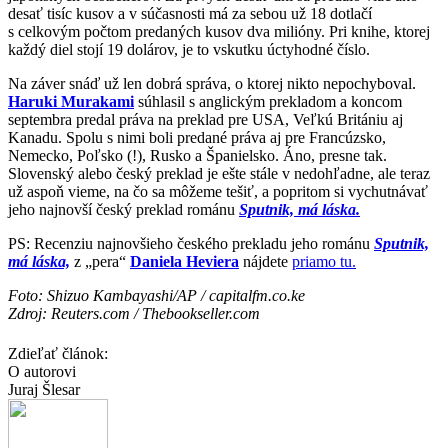
desať tisíc kusov a v súčasnosti má za sebou už 18 dotlačí
s celkovým počtom predaných kusov dva milióny. Pri knihe, ktorej
každý diel stojí 19 dolárov, je to vskutku úctyhodné číslo.
Na záver snáď už len dobrá správa, o ktorej nikto nepochyboval.
Haruki Murakami
súhlasil s anglickým prekladom a koncom
septembra predal práva na preklad pre USA, Veľkú Britániu aj
Kanadu. Spolu s nimi boli predané práva aj pre Francúzsko,
Nemecko, Poľsko (!), Rusko a Španielsko. Áno, presne tak.
Slovenský alebo český preklad je ešte stále v nedohľadne, ale teraz
už aspoň vieme, na čo sa môžeme tešiť, a popritom si vychutnávať
jeho najnovší český preklad románu
Sputnik, má láska.
PS: Recenziu najnovšieho českého prekladu jeho románu
Sputnik,
má láska,
z „pera“
Daniela Heviera
nájdete
priamo tu.
Foto: Shizuo Kambayashi/AP / capitalfm.co.ke
Zdroj: Reuters.com / Thebookseller.com
Zdieľať článok:
O autorovi
Juraj Šlesar