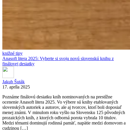
knižné tipy
Anasoft litera 2025: Vyberte si svoju novú slovenskú knihu z
finálovej desiatky
Jakub Šuták
17. apríla 2025
Poznáme finálovú desiatku kníh nominovaných na prestížne
ocenenie Anasoft litera 2025. Vo výbere sú knihy etablovaných
slovenských autoriek a autorov, ale aj tvorcov, ktorí boli doposiaľ
menej známi. V minulom roku vyšlo na Slovensku 125 pôvodných
prozaických kníh, z ktorých odborná porota vybrala 10 titulov.
Medzi témami dominujú rodinná pamäť, napätie medzi domovom a
cudzinou […]