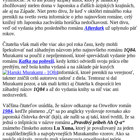
zbožňovaný nielen doma v Japonsku a ďalších ázijských krajinách,
ale aj na Západe. Niet preto divu, že keď v októbri minulého roka
prenikli na svetlo sveta informácie o jeho najnovšom románe, celý
knižný trh Japonska zachvátila horúčka nedočkavosti. Niet divu,
veď od vydania jeho posledného románu
Afterdark
už uplynulo päť
rokov.
Čitatelia však mali ešte viac ako pol roka času, kedy mohli
špekulovať nad záhadným názvom jeho najnovšieho románu
1Q84.
Murakami sa poučil z nepríjemností, ktoré sprevádzali vydanie jeho
románu
Kafka na pobreží,
kedy kritici odviedli svoju prácu ešte
predtým, než bola kniha vydaná a na základe pár kusých
informácií, ktoré prenikli na verejnosť,
takmer zničili celú autorovu radosť z diela. Tentoraz si dal
Murakami pozor, a tak mali kritici aj čitatelia k dispozícii len
záhadný názov
1Q84
a až do vydania knihy sa nič viac ani
nedozvedeli.
Väčšina čitateľov usúdila, že názov odkazuje na Orwellov román
1984,
keďže písmeno „Q“ sa po anglicky vyslovuje rovnako ako
japonská číslovka deväť (kjú), ale našli sa aj takí, ktorí tvrdili, že sa
jedná o inšpiráciu v názve románu
„Pravdivý príbeh Ah Q-a“
známeho čínskeho autora
Lu Xuna,
ktorý je považovaný za jeden
z najdôležitejších a najvplyvnejších Murakamiho vzorov. Ako sa
neskôr ukázalo, pravdu mali zástancovia orwellovskej teórie.