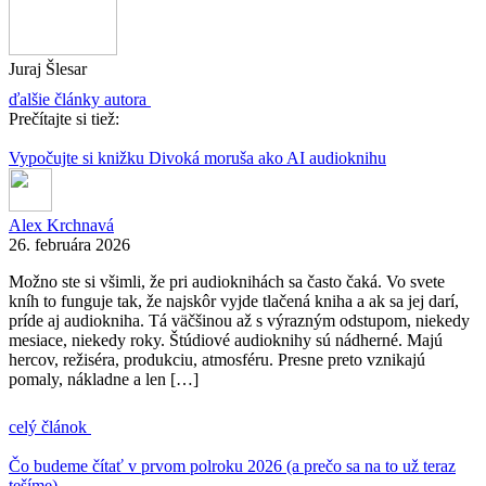
Juraj Šlesar
ďalšie články autora
Prečítajte si tiež:
Vypočujte si knižku Divoká moruša ako AI audioknihu
Alex Krchnavá
26. februára 2026
Možno ste si všimli, že pri audioknihách sa často čaká. Vo svete
kníh to funguje tak, že najskôr vyjde tlačená kniha a ak sa jej darí,
príde aj audiokniha. Tá väčšinou až s výrazným odstupom, niekedy
mesiace, niekedy roky. Štúdiové audioknihy sú nádherné. Majú
hercov, režiséra, produkciu, atmosféru. Presne preto vznikajú
pomaly, nákladne a len […]
celý článok
Čo budeme čítať v prvom polroku 2026 (a prečo sa na to už teraz
tešíme)