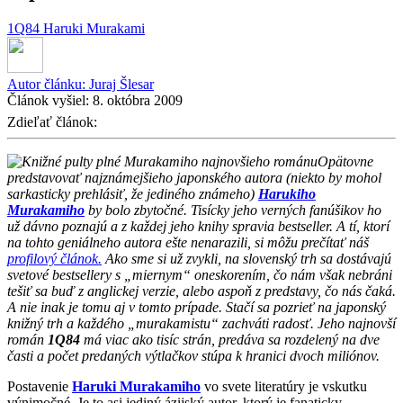
1Q84
Haruki Murakami
Autor článku:
Juraj Šlesar
Článok vyšiel:
8. októbra 2009
Zdieľať článok:
Opätovne
predstavovať najznámejšieho japonského autora (niekto by mohol
sarkasticky prehlásiť, že jediného známeho)
Harukiho
Murakamiho
by bolo zbytočné. Tisícky jeho verných fanúšikov ho
už dávno poznajú a z každej jeho knihy spravia bestseller. A tí, ktorí
na tohto geniálneho autora ešte nenarazili, si môžu prečítať náš
profilový článok.
Ako sme si už zvykli, na slovenský trh sa dostávajú
svetové bestsellery s „miernym“ oneskorením, čo nám však nebráni
tešiť sa buď z anglickej verzie, alebo aspoň z predstavy, čo nás čaká.
A nie inak je tomu aj v tomto prípade. Stačí sa pozrieť na japonský
knižný trh a každého „murakamistu“ zachváti radosť. Jeho najnovší
román
1Q84
má viac ako tisíc strán, predáva sa rozdelený na dve
časti a počet predaných výtlačkov stúpa k hranici dvoch miliónov.
Postavenie
Haruki Murakamiho
vo svete literatúry je vskutku
výnimočné. Je to asi jediný ázijský autor, ktorý je fanaticky