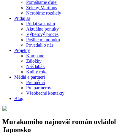
Pomáhame ďalej
Zelený Martinus
Nerobíme rozdiely
Pridaj sa
Pridaj sa k nám
Aktuálne ponuky
Výberový proces
Pošlite mi ponuku
Povedali o nás
Projekty
Kampane
Záložky
Náš labák
Knihy roka
Médiá a partneri
Pre médiá
Pre partnerov
Všeobecné kontakty
Blog
Murakamiho najnovší román ovládol
Japonsko