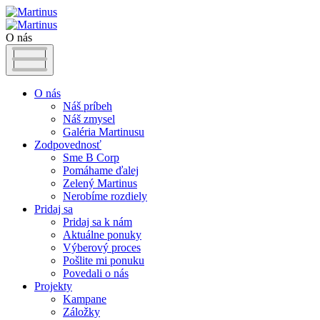
O nás
O nás
Náš príbeh
Náš zmysel
Galéria Martinusu
Zodpovednosť
Sme B Corp
Pomáhame ďalej
Zelený Martinus
Nerobíme rozdiely
Pridaj sa
Pridaj sa k nám
Aktuálne ponuky
Výberový proces
Pošlite mi ponuku
Povedali o nás
Projekty
Kampane
Záložky