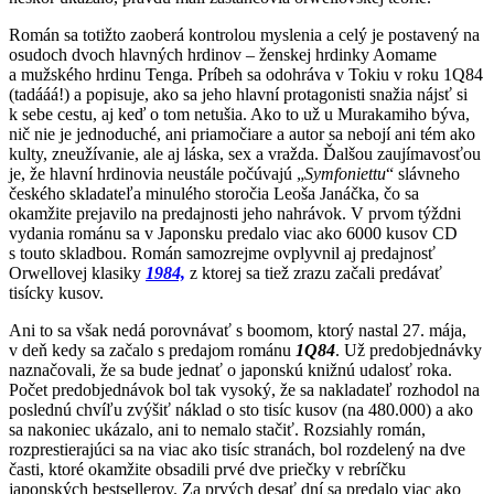
Román sa totižto zaoberá kontrolou myslenia a celý je postavený na
osudoch dvoch hlavných hrdinov – ženskej hrdinky Aomame
a mužského hrdinu Tenga. Príbeh sa odohráva v Tokiu v roku 1Q84
(tadááá!) a popisuje, ako sa jeho hlavní protagonisti snažia nájsť si
k sebe cestu, aj keď o tom netušia. Ako to už u Murakamiho býva,
nič nie je jednoduché, ani priamočiare a autor sa nebojí ani tém ako
kulty, zneužívanie, ale aj láska, sex a vražda. Ďalšou zaujímavosťou
je, že hlavní hrdinovia neustále počúvajú „
Symfoniettu
“ slávneho
českého skladateľa minulého storočia Leoša Janáčka, čo sa
okamžite prejavilo na predajnosti jeho nahrávok. V prvom týždni
vydania románu sa v Japonsku predalo viac ako 6000 kusov CD
s touto skladbou. Román samozrejme ovplyvnil aj predajnosť
Orwellovej klasiky
1984,
z ktorej sa tiež zrazu začali predávať
tisícky kusov.
Ani to sa však nedá porovnávať s boomom, ktorý nastal 27. mája,
v deň kedy sa začalo s predajom románu
1Q84
. Už predobjednávky
naznačovali, že sa bude jednať o japonskú knižnú udalosť roka.
Počet predobjednávok bol tak vysoký, že sa nakladateľ rozhodol na
poslednú chvíľu zvýšiť náklad o sto tisíc kusov (na 480.000) a ako
sa nakoniec ukázalo, ani to nemalo stačiť. Rozsiahly román,
rozprestierajúci sa na viac ako tisíc stranách, bol rozdelený na dve
časti, ktoré okamžite obsadili prvé dve priečky v rebríčku
japonských bestsellerov. Za prvých desať dní sa predalo viac ako