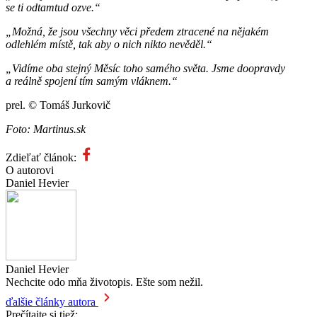
se ti odtamtud ozve.“
„Možná, že jsou všechny věci předem ztracené na nějakém
odlehlém místě, tak aby o nich nikto nevěděl.“
„Vidíme oba stejný Měsíc toho samého světa. Jsme doopravdy
a reálně spojení tím samým vláknem.“
prel. © Tomáš Jurkovič
Foto: Martinus.sk
Zdieľať článok:
O autorovi
Daniel Hevier
Daniel Hevier
Nechcite odo mňa životopis. Ešte som nežil.
ďalšie články autora
Prečítajte si tiež: