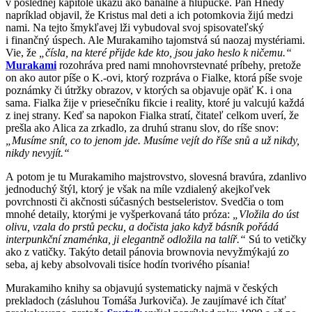
v poslednej kapitole ukážu ako banálne a hlúpučké. Pán Hnedý
napríklad objavil, že Kristus mal deti a ich potomkovia žijú medzi
nami. Na tejto šmykľavej lži vybudoval svoj spisovateľský
i finančný úspech. Ale Murakamiho tajomstvá sú naozaj mystériami.
Vie, že
„čísla, na které přijde kde kto, jsou jako heslo k ničemu.“
Murakami
rozohráva pred nami mnohovrstevnaté príbehy, pretože
on ako autor píše o K.-ovi, ktorý rozpráva o Fialke, ktorá píše svoje
poznámky či útržky obrazov, v ktorých sa objavuje opäť K. i ona
sama. Fialka žije v priesečníku fikcie i reality, ktoré ju valcujú každá
z inej strany. Keď sa napokon Fialka stratí, čitateľ celkom uverí, že
prešla ako Alica za zrkadlo, za druhú stranu slov, do ríše snov:
„Musíme snít, co to jenom jde. Musíme vejít do říše snů a už nikdy,
nikdy nevyjít.“
A potom je tu Murakamiho majstrovstvo, slovesná bravúra, zdanlivo
jednoduchý štýl, ktorý je však na míle vzdialený akejkoľvek
povrchnosti či akčnosti súčasných bestseleristov. Svedčia o tom
mnohé detaily, ktorými je vyšperkovaná táto próza:
„Vložila do úst
olivu, vzala do prstů pecku, a dočista jako když básník pořádá
interpunkční znaménka, ji elegantně odložila na talíř.“
Sú to vetičky
ako z vatičky. Takýto detail pánovia brownovia nevyžmýkajú zo
seba, aj keby absolvovali tisíce hodín tvorivého písania!
Murakamiho knihy sa objavujú systematicky najmä v českých
prekladoch (zásluhou Tomáša Jurkoviča). Je zaujímavé ich čítať