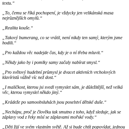
textu.“
„To, čemu se říká pochopení, je vždycky jen velikánská masa
nejrůznějších omylů.“
„Realita kouše.“
„Takový bumerang, co se vrátil, není nikdy ten samý, kterým jsme
hodili.“
„Pro každou věc nadejde čas, kdy je o ní třeba mluvit.“
„Někdy jako by i pomlky samy začaly nabírat smysl.“
„Pro světový hudební průmysl je dvacet aktivních vrcholových
klavíristů vážně víc než dost.“
„I maličkost, kterou jsi svedl vymyslet sám, je důležitější, než velká
věc, kterou vymyslel někdo jiný.“
„Krádeže po samoobsluhách jsou poselství dětské duše.“
„Nechápu, proč je člověku tak smutno z toho, když sleduje, jak se
záplavy vod z řeky mísí se záplavami mořské vody.“
„Děti žijí ve svém vlastním světě. Až si bude chtít popovídat, jednou