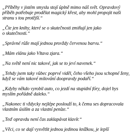
„Příběhy v jistém smyslu stojí úplně mimo náš svět. Opravdový
příběh potřebuje prodělat magický křest, aby mohl propojit naši
stranu s tou protější.“
„Čte jen knihy, které se o skutečnosti zmiňují jen jako
o skutečnosti.“
„Správné růže mají jednou provždy červenou barvu.“
„Mám elánu jako Vltava zjara.“
„Na světě není nic takové, jak se to jeví navenek.“
„Tehdy jsem taky vůbec poprvé viděl, čeho všeho jsou schopné ženy,
když se vám takové milování doopravdy podaří.“
„Kdyby někdo vyrobil auto, co jezdí na stupidní fóry, dojel bys
myslím pořádně daleko.“
„Nakonec ti vždycky nejlépe poslouží to, k čemu ses dopracovala
vlastním úsilím a za vlastní peníze.“
„Teď opravdu není čas zaklapávat klavír.“
„Věci, co se dají vysvětlit jednou jedinou knížkou, je lepší