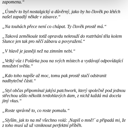
zapomenu.“
„Úsměv to byl nostalgický a důvěrný, jako by ho člověk po létéch
našel zapadlý někde v zásuvce.“
„Na touhách přece není co chápat. Ty člověk prostě má.“
„Taková zeměkoule totiž opravdu nekrouží do roztrhání těla kolem
Slunce jen tak pro něčí zábavu a povyražení.“
„V hlavě je jasněji než na zimním nebi.“
„Velký vůz i Polárka jsou na svých místech a vydávají odpovídající
množství světla.“
„Kdo toho napíše až moc, tomu pak prostě stačí odstranit
nadbytečné části.“
„Styl občas připomínal jakýsi patchwork, který společně pod jednou
střechou ušilo několik tvrdohlavých dam, z nichž každá má docela
jiný vkus.“
„Roste správně to, co roste pomalu.“
„Slyším, jak to na mě všechno volá: ,Napiš o mně!´ a připadá mi, že
z toho musí už už vzniknout perfektní příběh.