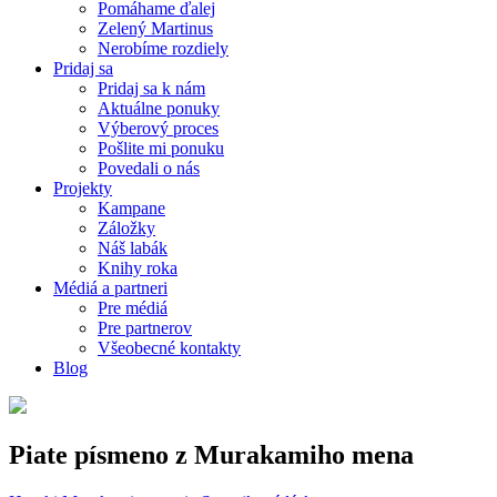
Pomáhame ďalej
Zelený Martinus
Nerobíme rozdiely
Pridaj sa
Pridaj sa k nám
Aktuálne ponuky
Výberový proces
Pošlite mi ponuku
Povedali o nás
Projekty
Kampane
Záložky
Náš labák
Knihy roka
Médiá a partneri
Pre médiá
Pre partnerov
Všeobecné kontakty
Blog
Piate písmeno z Murakamiho mena