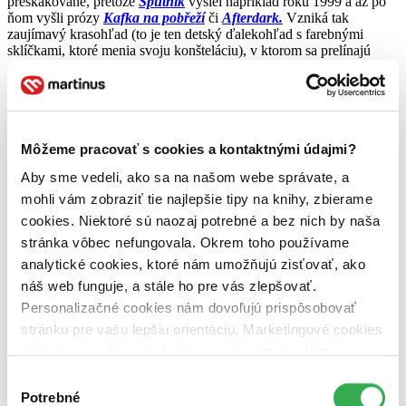
preskakovane, pretože
Sputnik
vyšiel napríklad roku 1999 a až po
ňom vyšli prózy
Kafka na pobřeží
či
Afterdark.
Vzniká tak
zaujímavý krasohľad (to je ten detský ďalekohľad s farebnými
sklíčkami, ktoré menia svoju konšteláciu), v ktorom sa prelínajú
známe i nové motívy, zjavujú sa nové odtiene už poznaných farieb.
Piate písmeno mena
Harukiho Murakamiho
je K. K ako kvalita,
kultivovanosť, kompozícia, kolorit. K. ako krása.
Môžeme pracovať s cookies a kontaktnými údajmi?
Aby sme vedeli, ako sa na našom webe správate, a
mohli vám zobraziť tie najlepšie tipy na knihy, zbierame
cookies. Niektoré sú naozaj potrebné a bez nich by naša
stránka vôbec nefungovala. Okrem toho používame
analytické cookies, ktoré nám umožňujú zisťovať, ako
náš web funguje, a stále ho pre vás zlepšovať.
Personalizačné cookies nám dovoľujú prispôsobovať
stránku pre vašu lepšiu orientáciu. Marketingové cookies
Inšpirolinky:
nám zas umožňujú zobrazenie relevantnej reklamy.
http://en.wikipedia.org/wiki/Haruki_Murakami
Niektoré údaje zdieľame aj s tretími stranami. Veľmi by
Výber
nám pomohlo, keby sme mohli používať všetky tieto
Potrebné
http://www.murakami.ch/main_7.html
súhlasu