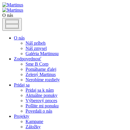
O nás
O nás
Náš príbeh
Náš zmysel
Galéria Martinusu
Zodpovednosť
Sme B Corp
Pomáhame ďalej
Zelený Martinus
Nerobíme rozdiely
Pridaj sa
Pridaj sa k nám
Aktuálne ponuky
Výberový proces
Pošlite mi ponuku
Povedali o nás
Projekty
Kampane
Záložky