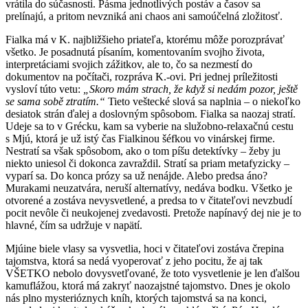
vrátila do súčasnosti. Pásma jednotlivých postáv a časov sa
prelínajú, a pritom nevzniká ani chaos ani samoúčelná zložitosť.
Fialka má v K. najbližšieho priateľa, ktorému môže porozprávať
všetko. Je posadnutá písaním, komentovaním svojho života,
interpretáciami svojich zážitkov, ale to, čo sa nezmestí do
dokumentov na počítači, rozpráva K.-ovi. Pri jednej príležitosti
vysloví túto vetu:
„Skoro mám strach, že když si nedám pozor, ještě
se sama sobě ztratím.“
Tieto veštecké slová sa naplnia – o niekoľko
desiatok strán ďalej a doslovným spôsobom. Fialka sa naozaj stratí.
Udeje sa to v Grécku, kam sa vyberie na služobno-relaxačnú cestu
s Mjú, ktorá je už istý čas Fialkinou šéfkou vo vinárskej firme.
Nestratí sa však spôsobom, ako o tom píšu detektívky – žeby ju
niekto uniesol či dokonca zavraždil. Stratí sa priam metafyzicky –
vyparí sa. Do konca prózy sa už nenájde. Alebo predsa áno?
Murakami neuzatvára, neruší alternatívy, nedáva bodku. Všetko je
otvorené a zostáva nevysvetlené, a predsa to v čitateľovi nevzbudí
pocit nevôle či neukojenej zvedavosti. Pretože napínavý dej nie je to
hlavné, čím sa udržuje v napätí.
Mjúine biele vlasy sa vysvetlia, hoci v čitateľovi zostáva črepina
tajomstva, ktorá sa nedá vyoperovať z jeho pocitu, že aj tak
VŠETKO nebolo dovysvetľované, že toto vysvetlenie je len ďalšou
kamuflážou, ktorá má zakryť naozajstné tajomstvo. Dnes je okolo
nás plno mysterióznych kníh, ktorých tajomstvá sa na konci,