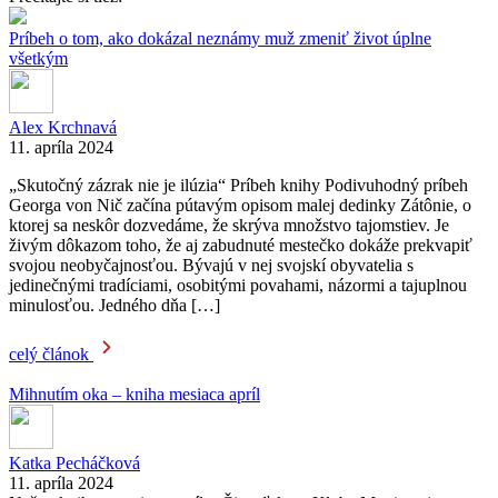
Príbeh o tom, ako dokázal neznámy muž zmeniť život úplne
všetkým
Alex Krchnavá
11. apríla 2024
„Skutočný zázrak nie je ilúzia“ Príbeh knihy Podivuhodný príbeh
Georga von Nič začína pútavým opisom malej dedinky Zátônie, o
ktorej sa neskôr dozvedáme, že skrýva množstvo tajomstiev. Je
živým dôkazom toho, že aj zabudnuté mestečko dokáže prekvapiť
svojou neobyčajnosťou. Bývajú v nej svojskí obyvatelia s
jedinečnými tradíciami, osobitými povahami, názormi a tajuplnou
minulosťou. Jedného dňa […]
celý článok
Mihnutím oka – kniha mesiaca apríl
Katka Pecháčková
11. apríla 2024