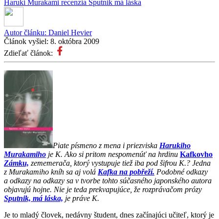
Haruki Murakami
recenzia
Sputnik má láska
Autor článku:
Daniel Hevier
Článok vyšiel:
8. októbra 2009
Zdieľať článok:
Piate písmeno z mena i priezviska
Harukiho
Murakamiho
je K. Ako si pritom nespomenúť na hrdinu
Kafkovho
Zámku,
zememerača, ktorý vystupuje tiež iba pod šifrou K.? Jedna
z Murakamiho kníh sa aj volá
Kafka na pobřeží.
Podobné odkazy
a odkazy na odkazy sa v tvorbe tohto súčasného japonského autora
objavujú hojne. Nie je teda prekvapujúce, že rozprávačom prózy
Sputnik, má láska,
je práve K.
Je to mladý človek, nedávny študent, dnes začínajúci učiteľ, ktorý je