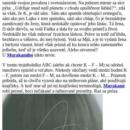
samotár svojou povahou i svetonázorom. Na jednom mieste sa síce
pýta:
„Udržuje snad naši planetu v chodu opuštěnost lidská?“
, zdá
sa však, že K. je rád sám. Sám ako sputnik obiehajúci zemeguľu,
sám ako pes Lajka v tom sputniku, sám ako chlap, čo je beznádejne
zamilovaný do ženy, ktorá nedokáže opätovať jeho lásku. Tá žena,
či skôr dievča, sa volá Fialka a dala by za svojho priateľa život.
Nedokáže ho však milovať fyzickou láskou. Práve sa totiž zaľúbila,
bezhlavo a vášnivo, do inej bytosti. Volá sa Mjú, a je to vydatá žena
s bielymi vlasmi, ktoré však prizná až ku koncu tohto zamotaného
príbehu, keď už je všetko uzavreté. Alebo otvorené?
U
Murakamiho
nikto nevie.
V tomto trojuholníku ABC (alebo ak chcete K – F – M) sa odohrá
množstvo epizód a vzťahov. Niekedy siločiary vedú medzi bodmi K
– F, potom zas medzi F – M, na dovŕšenie medzi K – M… Priamok
pribúda, až to chvíľu vyzerá ako na strihovom pláne, aké používajú
krajčírky. A keď sme už pri tej krajčírskej terminológii,
Murakami
robí presné, hoci nečakané a rafinované prestrihy. Raz sa próza