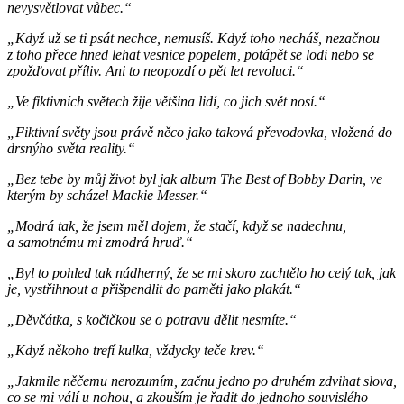
nevysvětlovat vůbec.“
„Když už se ti psát nechce, nemusíš. Když toho necháš, nezačnou
z toho přece hned lehat vesnice popelem, potápět se lodi nebo se
zpožďovat příliv. Ani to neopozdí o pět let revoluci.“
„Ve fiktivních světech žije většina lidí, co jich svět nosí.“
„Fiktivní světy jsou právě něco jako taková převodovka, vložená do
drsnýho světa reality.“
„Bez tebe by můj život byl jak album The Best of Bobby Darin, ve
kterým by scházel Mackie Messer.“
„Modrá tak, že jsem měl dojem, že stačí, když se nadechnu,
a samotnému mi zmodrá hruď.“
„Byl to pohled tak nádherný, že se mi skoro zachtělo ho celý tak, jak
je, vystřihnout a přišpendlit do paměti jako plakát.“
„Děvčátka, s kočičkou se o potravu dělit nesmíte.“
„Když někoho trefí kulka, vždycky teče krev.“
„Jakmile něčemu nerozumím, začnu jedno po druhém zdvihat slova,
co se mi válí u nohou, a zkouším je řadit do jednoho souvislého