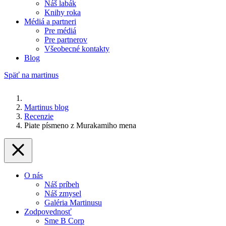
Náš labák
Knihy roka
Médiá a partneri
Pre médiá
Pre partnerov
Všeobecné kontakty
Blog
Späť na martinus
Martinus blog
Recenzie
Piate písmeno z Murakamiho mena
O nás
Náš príbeh
Náš zmysel
Galéria Martinusu
Zodpovednosť
Sme B Corp