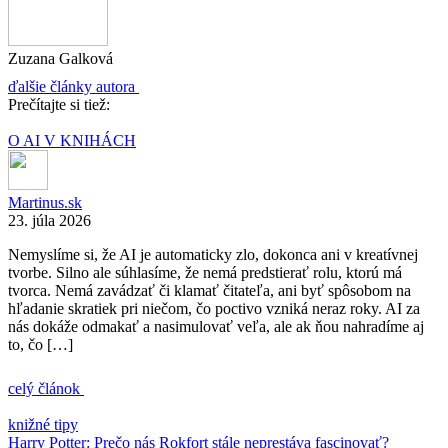
Zuzana Galková
ďalšie články autora
Prečítajte si tiež:
O AI V KNIHÁCH
Martinus.sk
23. júla 2026
Nemyslíme si, že AI je automaticky zlo, dokonca ani v kreatívnej
tvorbe. Silno ale súhlasíme, že nemá predstierať rolu, ktorú má
tvorca. Nemá zavádzať či klamať čitateľa, ani byť spôsobom na
hľadanie skratiek pri niečom, čo poctivo vzniká neraz roky. AI za
nás dokáže odmakať a nasimulovať veľa, ale ak ňou nahradíme aj
to, čo […]
celý článok
knižné tipy
Harry Potter: Prečo nás Rokfort stále neprestáva fascinovať?