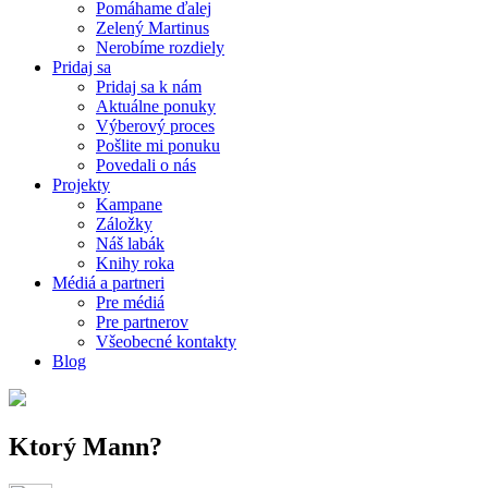
Pomáhame ďalej
Zelený Martinus
Nerobíme rozdiely
Pridaj sa
Pridaj sa k nám
Aktuálne ponuky
Výberový proces
Pošlite mi ponuku
Povedali o nás
Projekty
Kampane
Záložky
Náš labák
Knihy roka
Médiá a partneri
Pre médiá
Pre partnerov
Všeobecné kontakty
Blog
Ktorý Mann?