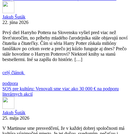
Jakub Šuták
22. júna 2026
Prvý diel Harryho Pottera na Slovensku vyšiel pred viac než
štvrťstoročím, no príbehy mladého čarodejníka stále objavujú noví
čitatelia a čitateľky. Čím si séria Harry Potter získala milióny
fanúšikov po celom svete a prečo jej kúzlo funguje aj dnes? Prečo
stále hovoríme o Harrym Potterovi? Niektoré knihy sa stanú
bestsellermi. Iné sa zapíšu do histórie. […]
celý článok
podpora
SOS pre kultúru: Venovali sme viac ako 30 000 € na podporu
literárnych akcií
Jakub Šuták
25. mája 2026
V Martinuse sme presvedčení, že v každej dobrej spoločnosti má
kultúra výnimočné miesto. Je jej dušou, svedomím, pečaťou i