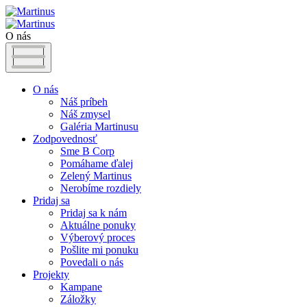
O nás
O nás
Náš príbeh
Náš zmysel
Galéria Martinusu
Zodpovednosť
Sme B Corp
Pomáhame ďalej
Zelený Martinus
Nerobíme rozdiely
Pridaj sa
Pridaj sa k nám
Aktuálne ponuky
Výberový proces
Pošlite mi ponuku
Povedali o nás
Projekty
Kampane
Záložky