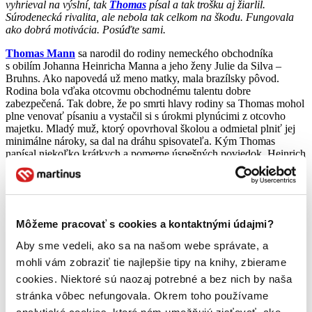
vyhrieval na výslní, tak
Thomas
písal a tak trošku aj žiarlil.
Súrodenecká rivalita, ale nebola tak celkom na škodu. Fungovala
ako dobrá motivácia. Posúďte sami.
Thomas Mann
sa narodil do rodiny nemeckého obchodníka
s obilím Johanna Heinricha Manna a jeho ženy Julie da Silva –
Bruhns. Ako napovedá už meno matky, mala brazílsky pôvod.
Rodina bola vďaka otcovmu obchodnému talentu dobre
zabezpečená. Tak dobre, že po smrti hlavy rodiny sa Thomas mohol
plne venovať písaniu a vystačil si s úrokmi plynúcimi z otcovho
majetku. Mladý muž, ktorý opovrhoval školou a odmietal plniť jej
minimálne nároky, sa dal na dráhu spisovateľa. Kým Thomas
napísal niekoľko krátkych a pomerne úspešných poviedok. Heinrich
mal na konte už úspešnejší román. A tak sa rozhodol pre napísanie
románu aj mladší brat.
„…Pripravujem román, veľký román. Ani ja sám som neveril, žeby
som niekedy našiel guráž na čosi také. Našiel som však odrazu
Môžeme pracovať s cookies a kontaktnými údajmi?
tému…“
Aby sme vedeli, ako sa na našom webe správate, a
Tento úryvok z dovolenkovej korešpondencie predchádza jednému
mohli vám zobraziť tie najlepšie tipy na knihy, zbierame
cookies. Niektoré sú naozaj potrebné a bez nich by naša
stránka vôbec nefungovala. Okrem toho používame