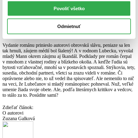
dostatočne presne vykresliť psychologické motivácie sa román ale
trošku natiahol. A tak sa z pôvodne zamýšľaných tristo strán stala
Povoliť všetko
kronika 4 generácií. Tri roky písal Mann o dynastii
Buddenbrookovcov a vydavateľ sa ho snažil presvedčiť, aby pracne
spísaný román skrátil aspoň na polovicu. Thomas odmietol. Nestáva
Odmietnuť
sa to často, ale bol to práve vydavateľ, kto nakoniec cúvol. A dobre
urobil!
Vydanie románu prinieslo autorovi obrovskú slávu, peniaze sa len
tak hrnuli, záujem médií bol šialený! A v rodnom Lubecku, vyvolal
mladý Mann okrem záujmu aj škandál. Podklady pre román čerpal
v mnohom z vlastnej rodiny a blízkeho okolia. A keďže ľudia sú
bytosti vzťahovačné, mnohí sa v postavách spoznali. Strýkovia, tety,
susedia, obchodní partneri, všetci sa zrazu videli v románe. Či
oprávnene alebo nie, to už vedel iba spisovateľ. Ale nemenilo to nič
na veci, že Lubečanov si mladý románopisec pohneval. Nuž, veľké
umenie žiada svoje obete. Ale, podľa literárnych kritikov a vedcov,
to stálo za to. Posúdite sami?
Zdieľať článok:
O autorovi
Zuzana Galková