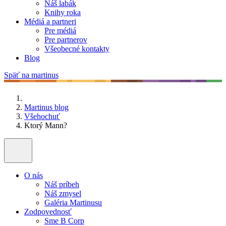
Náš labák
Knihy roka
Médiá a partneri
Pre médiá
Pre partnerov
Všeobecné kontakty
Blog
Späť na martinus
Martinus blog
Všehochuť
Ktorý Mann?
O nás
Náš príbeh
Náš zmysel
Galéria Martinusu
Zodpovednosť
Sme B Corp