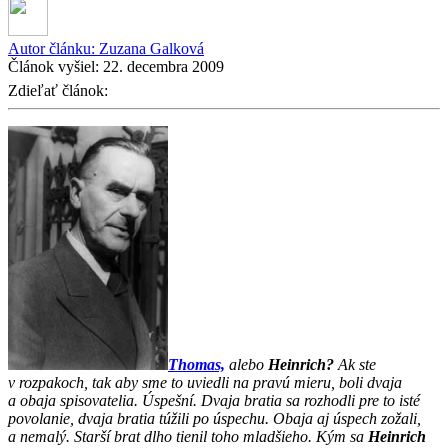
Autor článku:
Zuzana Galková
Článok vyšiel:
22. decembra 2009
Zdieľať článok:
Thomas,
alebo
Heinrich?
Ak ste
v rozpakoch, tak aby sme to uviedli na pravú mieru, boli dvaja
a obaja spisovatelia. Úspešní. Dvaja bratia sa rozhodli pre to isté
povolanie, dvaja bratia túžili po úspechu. Obaja aj úspech zožali,
a nemalý. Starší brat dlho tienil toho mladšieho. Kým sa
Heinrich