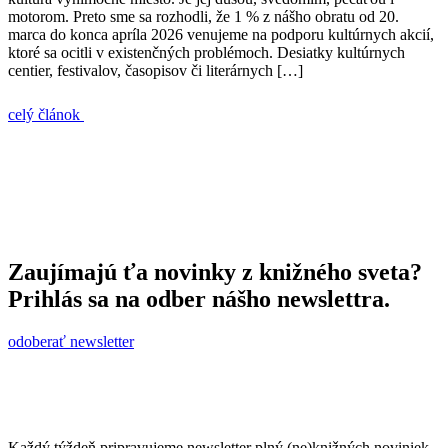
motorom. Preto sme sa rozhodli, že 1 % z nášho obratu od 20.
marca do konca apríla 2026 venujeme na podporu kultúrnych akcií,
ktoré sa ocitli v existenčných problémoch. Desiatky kultúrnych
centier, festivalov, časopisov či literárnych […]
celý článok
Zaujímajú ťa novinky z knižného sveta?
Prihlás sa na odber nášho newslettra.
odoberať newsletter
Každý týždeň pripravujeme newsletter plný (ne)knižných noviniek.