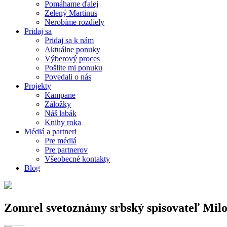
Pomáhame ďalej
Zelený Martinus
Nerobíme rozdiely
Pridaj sa
Pridaj sa k nám
Aktuálne ponuky
Výberový proces
Pošlite mi ponuku
Povedali o nás
Projekty
Kampane
Záložky
Náš labák
Knihy roka
Médiá a partneri
Pre médiá
Pre partnerov
Všeobecné kontakty
Blog
Zomrel svetoznámy srbský spisovateľ Mil