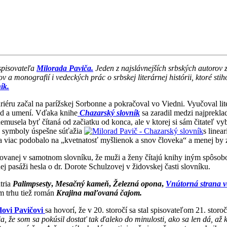
spisovateľa
Milorada Paviča.
Jeden z najslávnejších srbských autorov 
 a monografií i vedeckých prác o srbskej literárnej histórii, ktoré sti
ík.
iéru začal na parížskej Sorbonne a pokračoval vo Viedni. Vyučoval li
ed a umení. Vďaka knihe
Chazarský slovník
sa zaradil medzi najprekl
usela byť čítaná od začiatku od konca, ale v ktorej si sám čitateľ vy
 a symboly úspešne súťažia
s linea
 sa viac podobalo na „kvetnatosť myšlienok a snov človeka“ a menej by 
entovanej v samotnom slovníku, že muži a ženy čítajú knihy iným spôs
nej pasáži hesla o dr. Dorote Schulzovej v židovskej časti slovníku.
tria
Palimpsesty
,
Mesačný kameň
,
Železná opona
,
Vnútorná strana v
m trhu tiež román
Krajina maľovaná čajom.
ovi Pavičovi
sa hovorí, že v 20. storočí sa stal spisovateľom 21. sto
ia, že som sa pokúsil dostať tak ďaleko do minulosti, ako sa len dá, a