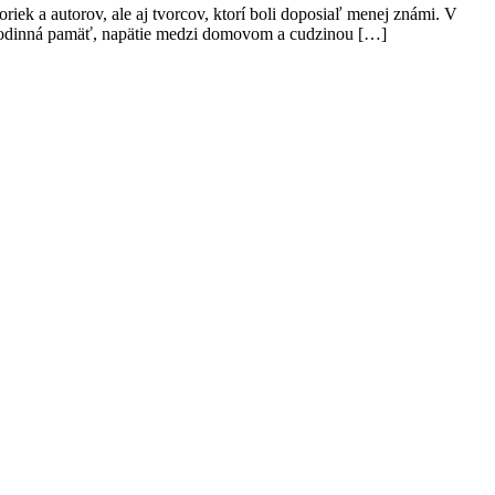
ek a autorov, ale aj tvorcov, ktorí boli doposiaľ menej známi. V
 rodinná pamäť, napätie medzi domovom a cudzinou […]