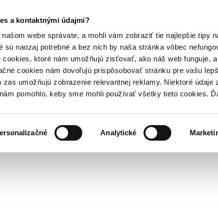
es a kontaktnými údajmi?
našom webe správate, a mohli vám zobraziť tie najlepšie tipy n
é sú naozaj potrebné a bez nich by naša stránka vôbec nefung
 cookies, ktoré nám umožňujú zisťovať, ako náš web funguje, a 
ačné cookies nám dovoľujú prispôsobovať stránku pre vašu lepši
zas umožňujú zobrazenie relevantnej reklamy. Niektoré údaje z
y nám pomohlo, keby sme mohli používať všetky tieto cookies. 
ersonalizačné
Analytické
Marketi