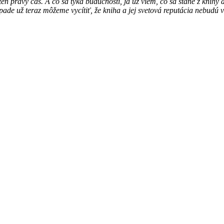
ten pravý čas. A čo sa týka budúcnosti, ja už viem, čo sa stane z knihy a
pade už teraz môžeme vycítiť, že kniha a jej svetová reputácia nebudú