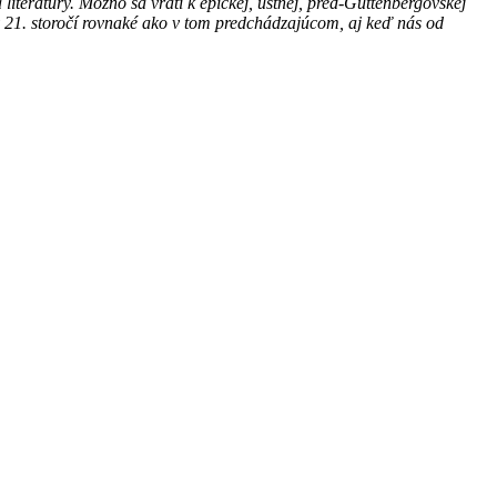
 literatúry. Možno sa vráti k epickej, ústnej, pred-Guttenbergovskej
 v 21. storočí rovnaké ako v tom predchádzajúcom, aj keď nás od