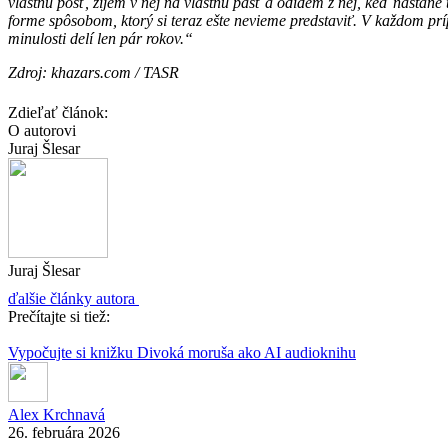
vlastnú pôsť, žijem v nej na vlastnú päsť a odídem z nej, keď nastane 
forme spôsobom, ktorý si teraz ešte nevieme predstaviť. V každom prí
minulosti delí len pár rokov.“
Zdroj: khazars.com / TASR
Zdieľať článok:
O autorovi
Juraj Šlesar
Juraj Šlesar
ďalšie články autora
Prečítajte si tiež:
Vypočujte si knižku Divoká moruša ako AI audioknihu
Alex Krchnavá
26. februára 2026