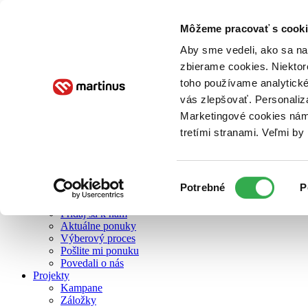
Môžeme pracovať s cooki
O nás
Aby sme vedeli, ako sa na 
zbierame cookies. Niektor
toho používame analytické
O nás
vás zlepšovať. Personaliz
Náš príbeh
Náš zmysel
Marketingové cookies nám 
Galéria Martinusu
tretími stranami. Veľmi b
Zodpovednosť
Sme B Corp
Pomáhame ďalej
Zelený Martinus
Výber
Potrebné
P
Nerobíme rozdiely
súhlasu
Pridaj sa
Pridaj sa k nám
Aktuálne ponuky
Výberový proces
Pošlite mi ponuku
Povedali o nás
Projekty
Kampane
Záložky