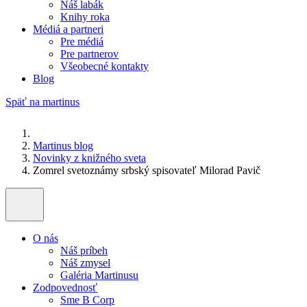
Náš labák
Knihy roka
Médiá a partneri
Pre médiá
Pre partnerov
Všeobecné kontakty
Blog
Späť na martinus
Martinus blog
Novinky z knižného sveta
Zomrel svetoznámy srbský spisovateľ Milorad Pavič
O nás
Náš príbeh
Náš zmysel
Galéria Martinusu
Zodpovednosť
Sme B Corp