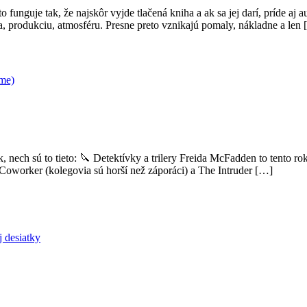
 to funguje tak, že najskôr vyjde tlačená kniha a ak sa jej darí, príde 
a, produkciu, atmosféru. Presne preto vznikajú pomaly, nákladne a len
íme)
k, nech sú to tieto: 🔪 Detektívky a trilery Freida McFadden to tento 
Coworker (kolegovia sú horší než záporáci) a The Intruder […]
j desiatky