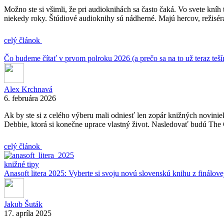
Možno ste si všimli, že pri audioknihách sa často čaká. Vo svete kníh
niekedy roky. Štúdiové audioknihy sú nádherné. Majú hercov, režisér
celý článok
Čo budeme čítať v prvom polroku 2026 (a prečo sa na to už teraz teš
Alex Krchnavá
6. februára 2026
Ak by ste si z celého výberu mali odniesť len zopár knižných novinie
Debbie, ktorá si konečne uprace vlastný život. Nasledovať budú The 
celý článok
knižné tipy
Anasoft litera 2025: Vyberte si svoju novú slovenskú knihu z finálove
Jakub Šuták
17. apríla 2025