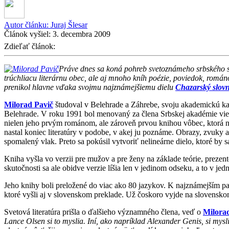
Autor článku:
Juraj Šlesar
Článok vyšiel:
3. decembra 2009
Zdieľať článok:
Práve dnes sa koná pohreb svetoznámeho srbského 
trúchliacu literárnu obec, ale aj mnoho kníh poézie, poviedok, románov
prenikol hlavne vďaka svojmu najznámejšiemu dielu
Chazarský slovn
Milorad Pavič
študoval v Belehrade a Záhrebe, svoju akademickú kar
Belehrade. V roku 1991 bol menovaný za člena Srbskej akadémie vi
nielen jeho prvým románom, ale zároveň prvou knihou vôbec, ktorá nem
nastal koniec literatúry v podobe, v akej ju poznáme. Obrazy, zvuky
spomalený vlak. Preto sa pokúsil vytvoriť nelineárne dielo, ktoré by
Kniha vyšla vo verzii pre mužov a pre ženy na základe teórie, prez
skutočnosti sa ale obidve verzie líšia len v jedinom odseku, a to v jed
Jeho knihy boli preložené do viac ako 80 jazykov. K najznámejším pa
ktoré vyšli aj v slovenskom preklade. Už čoskoro vyjde na slovensko
Svetová literatúra prišla o ďalšieho významného člena, veď o
Milorad
Lance Olsen si to myslia. Iní, ako napríklad Alexander Genis, si mysl