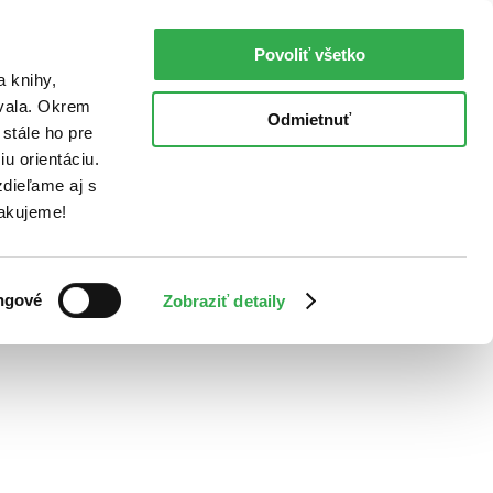
Povoliť všetko
a knihy,
ovala. Okrem
Odmietnuť
stále ho pre
u orientáciu.
dieľame aj s
Ďakujeme!
ngové
Zobraziť detaily