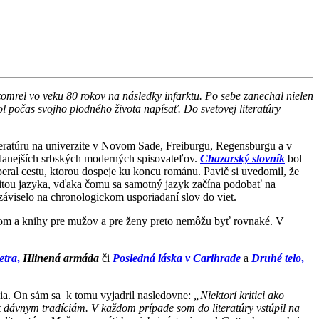
zomrel vo veku 80 rokov na následky infarktu. Po sebe zanechal nielen
hol počas svojho plodného života napísať. Do svetovej literatúry
teratúru na univerzite v Novom Sade, Freiburgu, Regensburgu a v
adanejších srbských moderných spisovateľov.
Chazarský slovník
bol
beral cestu, ktorou dospeje ku koncu románu. Pavič si uvedomil, že
ritou jazyka, vďaka čomu sa samotný jazyk začína podobať na
záviselo na chronologickom usporiadaní slov do viet.
obom a knihy pre mužov a pre ženy preto nemôžu byť rovnaké. V
etra
,
Hlinená armáda
či
Posledná láska
v Carihrade
a
Druhé telo
,
ročia. On sám sa k tomu vyjadril nasledovne:
„Niektorí kritici ako
ž k dávnym tradíciám. V každom prípade som do literatúry vstúpil na