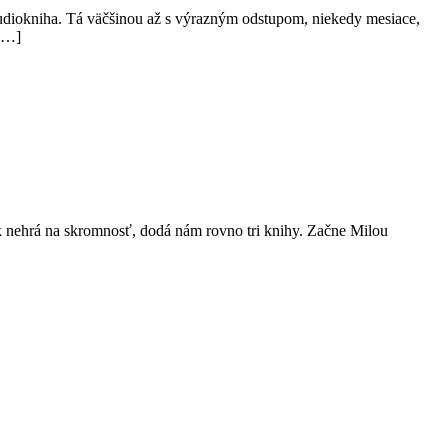
aj audiokniha. Tá väčšinou až s výrazným odstupom, niekedy mesiace,
 […]
rok nehrá na skromnosť, dodá nám rovno tri knihy. Začne Milou