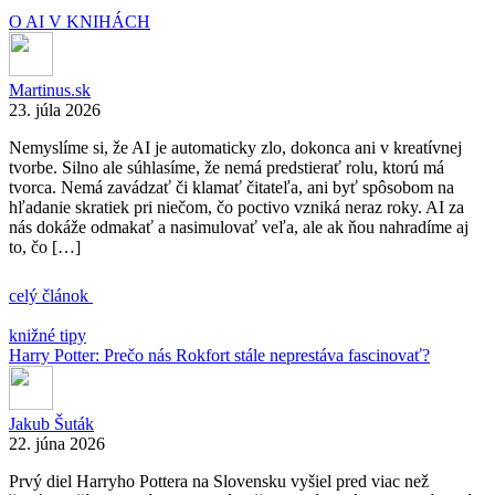
O AI V KNIHÁCH
Martinus.sk
23. júla 2026
Nemyslíme si, že AI je automaticky zlo, dokonca ani v kreatívnej
tvorbe. Silno ale súhlasíme, že nemá predstierať rolu, ktorú má
tvorca. Nemá zavádzať či klamať čitateľa, ani byť spôsobom na
hľadanie skratiek pri niečom, čo poctivo vzniká neraz roky. AI za
nás dokáže odmakať a nasimulovať veľa, ale ak ňou nahradíme aj
to, čo […]
celý článok
knižné tipy
Harry Potter: Prečo nás Rokfort stále neprestáva fascinovať?
Jakub Šuták
22. júna 2026
Prvý diel Harryho Pottera na Slovensku vyšiel pred viac než