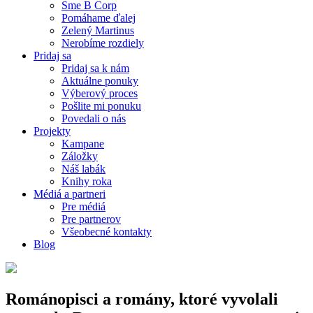
Sme B Corp
Pomáhame ďalej
Zelený Martinus
Nerobíme rozdiely
Pridaj sa
Pridaj sa k nám
Aktuálne ponuky
Výberový proces
Pošlite mi ponuku
Povedali o nás
Projekty
Kampane
Záložky
Náš labák
Knihy roka
Médiá a partneri
Pre médiá
Pre partnerov
Všeobecné kontakty
Blog
Románopisci a romány, ktoré vyvolali