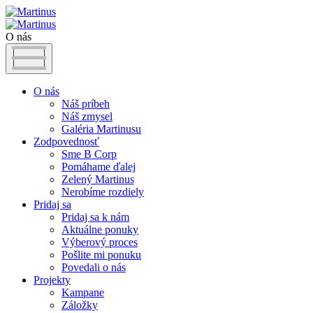
O nás
O nás
Náš príbeh
Náš zmysel
Galéria Martinusu
Zodpovednosť
Sme B Corp
Pomáhame ďalej
Zelený Martinus
Nerobíme rozdiely
Pridaj sa
Pridaj sa k nám
Aktuálne ponuky
Výberový proces
Pošlite mi ponuku
Povedali o nás
Projekty
Kampane
Záložky