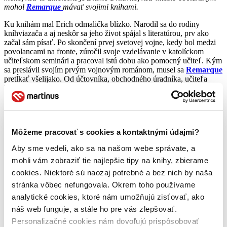
mohol
Remarque
mávať svojimi knihami.
Ku knihám mal Erich odmalička blízko. Narodil sa do rodiny
kníhviazača a aj neskôr sa jeho život spájal s literatúrou, prv ako
začal sám písať. Po skončení prvej svetovej vojne, kedy bol medzi
povolancami na fronte, zúročil svoje vzdelávanie v katolíckom
učiteľskom seminári a pracoval istú dobu ako pomocný učiteľ. Kým
sa preslávil svojím prvým vojnovým románom, musel sa
Remarque
pretĺkať všelijako. Od účtovníka, obchodného úradníka, učiteľa
klavíra cez predavača náhrobných kameňov až po reportéra
športových novín. Pestré, však?! Také časté striedanie zamestnaní
a istá nestálosť Remarqueovej povahe v istom zmysle vyhovovala.
Ale predsa len stabilita, je stabilita. A tú si vydaním
„Na západe nič
nové“
zabezpečil.
Môžeme pracovať s cookies a kontaktnými údajmi?
31. januára 1929 sa z neznámeho „pisálka“ športových novín stal
Aby sme vedeli, ako sa na našom webe správate, a
svetový spisovateľ. Prvý rok od vydania románu sa predalo 925 000
výtlačkov. O dva roky neskôr záujem neustával,
mohli vám zobraziť tie najlepšie tipy na knihy, zbierame
naopak –rástol a predalo sa 3,5 milióna
cookies. Niektoré sú naozaj potrebné a bez nich by naša
kusov. Niekoľko tlačiarní bolo prvé mesiace po vyjdení románu
stránka vôbec nefungovala. Okrem toho používame
nútených zaviesť mimoriadnu pracovnú zmenu, aby boli
požiadavky trhu, v tomto prípade vášnivých čitateľov, nasýtené. Už
analytické cookies, ktoré nám umožňujú zisťovať, ako
len z vyššie uvedených čísel je jasné, že kniha vyvolala skutočne
náš web funguje, a stále ho pre vás zlepšovať.
rozruch. A nemalý!
Personalizačné cookies nám dovoľujú prispôsobovať