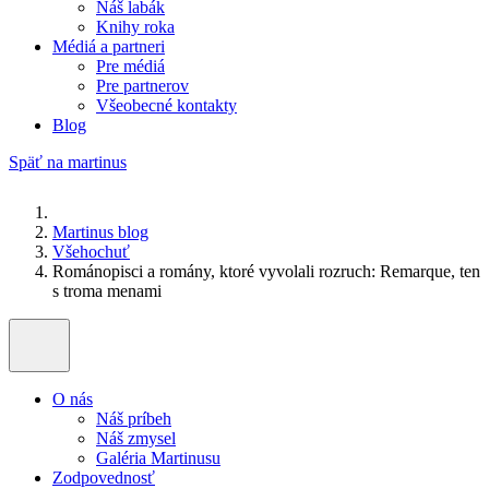
Náš labák
Knihy roka
Médiá a partneri
Pre médiá
Pre partnerov
Všeobecné kontakty
Blog
Späť na martinus
Martinus blog
Všehochuť
Románopisci a romány, ktoré vyvolali rozruch: Remarque, ten
s troma menami
O nás
Náš príbeh
Náš zmysel
Galéria Martinusu
Zodpovednosť