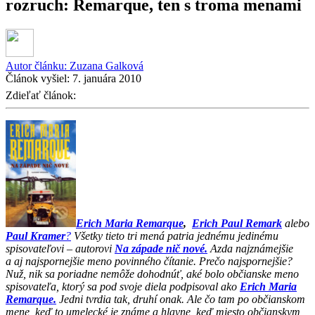
rozruch: Remarque, ten s troma menami
Autor článku:
Zuzana Galková
Článok vyšiel:
7. januára 2010
Zdieľať článok:
Erich Maria Remarque
,
Erich Paul Remark
alebo
Paul Kramer
?
Všetky tieto tri mená patria jednému jedinému
spisovateľovi – autorovi
Na západe nič nové.
Azda najznámejšie
a aj najspornejšie meno povinného čítanie. Prečo najspornejšie?
Nuž, nik sa poriadne nemôže dohodnúť, aké bolo občianske meno
spisovateľa, ktorý sa pod svoje diela podpisoval ako
Erich Maria
Remarque.
Jedni tvrdia tak, druhí onak. Ale čo tam po občianskom
mene, keď to umelecké je známe a hlavne, keď miesto občianskym