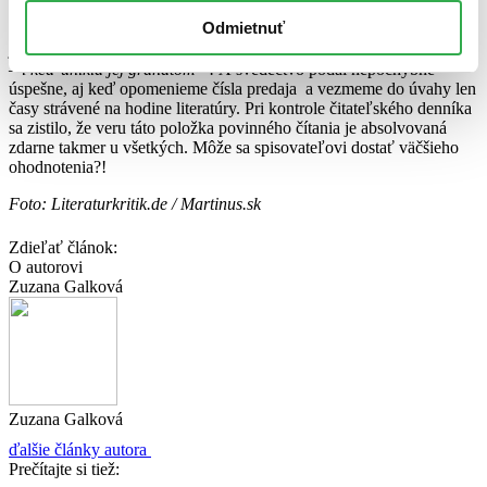
vojne v jeho dielach stále prevládal. Či už sú to
Traja kamaráti,
Odmietnuť
Víťazný oblúk
alebo
Noc v Lisabone.
Politike sa vyhýbal, jedinou
jeho snahou bolo:
„vydať svedectvo o generácii, ktorú zničila vojna
– i keď unikla jej granátom“ .
A svedectvo podal nepochybne
úspešne, aj keď opomenieme čísla predaja a vezmeme do úvahy len
časy strávené na hodine literatúry. Pri kontrole čitateľského denníka
sa zistilo, že veru táto položka povinného čítania je absolvovaná
zdarne takmer u všetkých. Môže sa spisovateľovi dostať väčšieho
ohodnotenia?!
Foto: Literaturkritik.de / Martinus.sk
Zdieľať článok:
O autorovi
Zuzana Galková
Zuzana Galková
ďalšie články autora
Prečítajte si tiež: