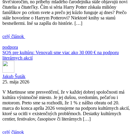
štvrťstoročím, no príbehy mladého čarodejníka stále objavujú noví
čitatelia a čitateľky. Čím si séria Harry Potter získala milióny
fanúšikov po celom svete a prečo jej kúzlo funguje aj dnes? Prečo
stále hovoríme o Harrym Potterovi? Niektoré knihy sa stanú
bestsellermi. Iné sa zapíšu do histórie. […]
celý článok
podpora
SOS pre kultúru: Venovali sme viac ako 30 000 € na podporu
literárnych akcií
Jakub Šuták
25. mája 2026
V Martinuse sme presvedčení, že v každej dobrej spoločnosti má
kultúra výnimočné miesto. Je jej dušou, svedomím, pečaťou i
motorom. Preto sme sa rozhodli, že 1 % z nášho obratu od 20.
marca do konca apríla 2026 venujeme na podporu kultúrnych akcií,
ktoré sa ocitli v existenčných problémoch. Desiatky kultúrnych
centier, festivalov, časopisov či literárnych […]
celý článok