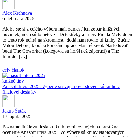
Alex Krchnavá
6. februára 2026
Ak by ste si z celého výberu mali odniesť len zopár knižných
noviniek, nech sú to tieto: 🔪 Detektívky a trilery Freida McFadden
to tento rok nehrá na skromnosť, dodá nám rovno tri knihy. Začne
Milou Debbie, ktorá si konečne uprace vlastný život. Nasledovať
budú The Coworker (kolegovia sú horší než záporáci) a The
Intruder […]
celý článok
knižné tipy
Anasoft litera 2025: Vyberte si svoju novú slovenskú knihu z
finálovej desiatky
Jakub Šuták
17. apríla 2025
Poznáme finálovú desiatku kníh nominovaných na prestížne
ocenenie Anasoft litera 2025. Vo výbere sú knihy etablovaných