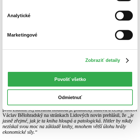
Analytické
Marketingové
Zobraziť detaily
Povoliť všetko
Mein Kampf
sa stal celosvetovým bestsellerom. Počas trvania tzv.
Tretej ríše sa ho predalo viac ako 10 miliónov kusov (viac ako
Biblie). Hitler ho napísal v roku 1924, počas svojho päťročného
Odmietnuť
pobytu vo väzení, kam sa dostal po spackanom pokuse o zvrhnutie
bavorskej vlády. Kniha je plná predsudkov a nenávistného štvania
proti Židom. Jej literárna hodnota je prakticky nulová a český filozof
Václav Bělohradský na stránkach Lidových novin prehlásil, že
„je
jasně zřejmé, jak je ta kniha hloupá a patologická. Hitler by nikdy
nezískal svou moc na základě knihy, mnohem větší úlohu hrály
ekonomické síly.“