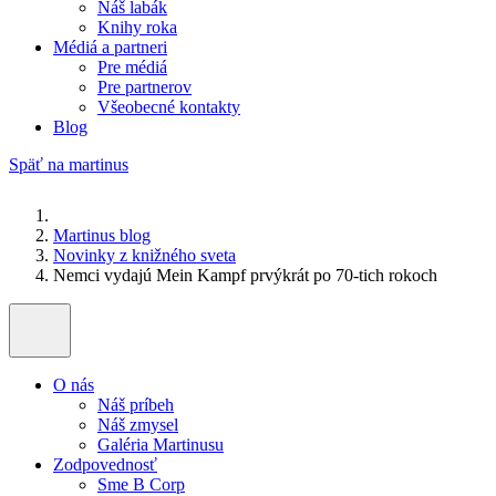
Náš labák
Knihy roka
Médiá a partneri
Pre médiá
Pre partnerov
Všeobecné kontakty
Blog
Späť na martinus
Martinus blog
Novinky z knižného sveta
Nemci vydajú Mein Kampf prvýkrát po 70-tich rokoch
O nás
Náš príbeh
Náš zmysel
Galéria Martinusu
Zodpovednosť
Sme B Corp