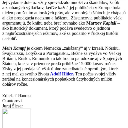
Jej vydanie doteraz vždy sprevádzalo množstvo škandálov, žalôb
a zhabaných výtlačkov, keďže každá jej publikácia v Európe bola
nielen porušením autorských práv, ale v mnohých štátoch je chápaná
aj ako propagácia nacizmu a fašizmu. Zástancovia publikácie však
argumentujú, že knihu treba brať rovnako ako
Marxov
Kapitál
–
ako historický dokument, ktorý podáva svedectvo o jednom
z najhrôzostrašnejších režimov, aké sa podarilo v ľudskej histórii
nastoliť.
Mein Kampf
je okrem Nemecka „zakázaný“ aj v Izraeli, Nórsku,
Švajčiarsku, Lotyšsku a Portugalsku,. Bežne sa vydáva vo Veľkej
Británii, Rusku, Rumunsku a tak trochu paradoxne aj v Spojených
Štátoch, kde sa v priemere predá približne 15.000 kusov ročne.
Zisky z jej predaja sú však úplne zanedbateľné oproti tým, ktoré
z nej mal za svojho života
Adolf Hitler.
Ten počas svojej vlády
zarábal na koncesionárskych poplatkoch úctyhodných milión
dolárov ročne.
Zdieľať článok:
O autorovi
Juraj Šlesar