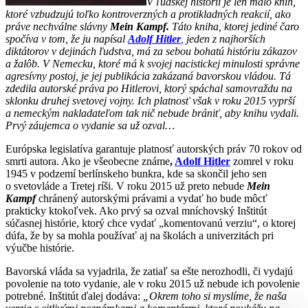
V ľudskej histórii je len málo kníh,
ktoré vzbudzujú toľko kontroverzných a protikladných reakcií, ako
práve nechválne slávny
Mein Kampf.
Táto kniha, ktorej jediné čaro
spočíva v tom, že ju napísal
Adolf Hitler
,
jeden z najhorších
diktátorov v dejinách ľudstva, má za sebou bohatú históriu zákazov
a žalôb. V Nemecku, ktoré má k svojej nacistickej minulosti správne
agresívny postoj, je jej publikácia zakázaná bavorskou vládou. Tá
zdedila autorské práva po Hitlerovi, ktorý spáchal samovraždu na
sklonku druhej svetovej vojny. Ich platnosť však v roku 2015 vyprší
a nemeckým nakladateľom tak nič nebude brániť, aby knihu vydali.
Prvý záujemca o vydanie sa už ozval…
Európska legislatíva garantuje platnosť autorských práv 70 rokov od
smrti autora. Ako je všeobecne známe
,
Adolf Hitler
zomrel v roku
1945 v podzemí berlínskeho bunkra, kde sa skončil jeho sen
o svetovláde a Tretej ríši. V roku 2015 už preto nebude
Mein
Kampf
chránený autorskými právami a vydať ho bude môcť
prakticky ktokoľvek. Ako prvý sa ozval mníchovský Inštitút
súčasnej histórie, ktorý chce vydať „komentovanú verziu“, o ktorej
dúfa, že by sa mohla používať aj na školách a univerzitách pri
výučbe histórie.
Bavorská vláda sa vyjadrila, že zatiaľ sa ešte nerozhodli, či vydajú
povolenie na toto vydanie, ale v roku 2015 už nebude ich povolenie
potrebné. Inštitút ďalej dodáva:
„Okrem toho si myslíme, že naša