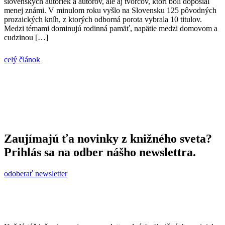
slovenských autoriek a autorov, ale aj tvorcov, ktorí boli doposiaľ
menej známi. V minulom roku vyšlo na Slovensku 125 pôvodných
prozaických kníh, z ktorých odborná porota vybrala 10 titulov.
Medzi témami dominujú rodinná pamäť, napätie medzi domovom a
cudzinou […]
celý článok
Zaujímajú ťa novinky z knižného sveta?
Prihlás sa na odber nášho newslettra.
odoberať newsletter