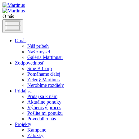
O nás
O nás
Náš príbeh
Náš zmysel
Galéria Martinusu
Zodpovednosť
Sme B Corp
Pomáhame ďalej
Zelený Martinus
Nerobíme rozdiely
Pridaj sa
Pridaj sa k nám
Aktuálne ponuky
Výberový proces
Pošlite mi ponuku
Povedali o nás
Projekty
Kampane
Záložky