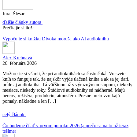
Juraj Šlesar
ďalšie články autora
Prečítajte si tiež:
Vypočujte si knižku Divoká moruša ako AI audioknihu
Alex Krchnavá
26. februára 2026
Možno ste si všimli, že pri audioknihách sa často čaká. Vo svete
kníh to funguje tak, že najskôr vyjde tlačená kniha a ak sa jej darí,
príde aj audiokniha. Tá väčšinou až s výrazným odstupom, niekedy
mesiace, niekedy roky. Štúdiové audioknihy sú nádherné. Majú
hercov, režiséra, produkciu, atmosféru. Presne preto vznikajú
pomaly, nákladne a len […]
celý článok
Čo budeme čítať v prvom polroku 2026 (a prečo sa na to už teraz
tešíme)