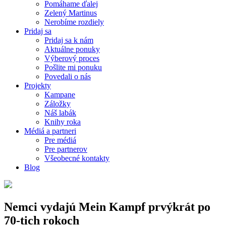
Pomáhame ďalej
Zelený Martinus
Nerobíme rozdiely
Pridaj sa
Pridaj sa k nám
Aktuálne ponuky
Výberový proces
Pošlite mi ponuku
Povedali o nás
Projekty
Kampane
Záložky
Náš labák
Knihy roka
Médiá a partneri
Pre médiá
Pre partnerov
Všeobecné kontakty
Blog
Nemci vydajú Mein Kampf prvýkrát po
70-tich rokoch