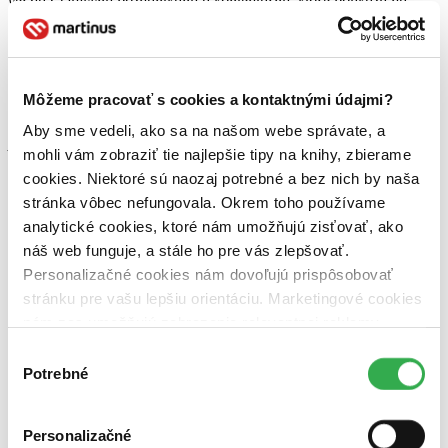
verzia s citlivými poznámkami a komentármi, ktoré poukážu na
nepravdivosť mnohého, z toho čo (Hitler) napísal, bude oveľa lepšia
ako keby neonacisti vydali svoju vlastnú verziu.“
Vodcovia židovskej komunity v Nemecku už vyjadrili svoju
podporu tomuto projektu prehlásením, že veria tomu
„že to zabráni
Môžeme pracovať s cookies a kontaktnými údajmi?
neonacistom profitovať z Mein Kampfu, a že agresívny a vysvetľujúi
boj s knihou nepochybne odstráni mnoho z jej falošných,
Aby sme vedeli, ako sa na našom webe správate, a
pretrvávajúcich mýtov.“
mohli vám zobraziť tie najlepšie tipy na knihy, zbierame
Inštitút súčasnej histórie zatiaľ čaká na finálne rozhodnutie
cookies. Niektoré sú naozaj potrebné a bez nich by naša
bavorskej vlády a dúfa, že ho dostane ešte pred rokom 2015, aby sa
stránka vôbec nefungovala. Okrem toho používame
mohol pustiť do príprav publikácie.
analytické cookies, ktoré nám umožňujú zisťovať, ako
náš web funguje, a stále ho pre vás zlepšovať.
Personalizačné cookies nám dovoľujú prispôsobovať
stránku pre vašu lepšiu orientáciu. Marketingové cookies
nám zas umožňujú zobrazenie relevantnej reklamy.
Niektoré údaje zdieľame aj s tretími stranami. Veľmi by
Výber
nám pomohlo, keby sme mohli používať všetky tieto
Potrebné
súhlasu
cookies. Ďakujeme!
Personalizačné