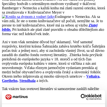
špeciálny hodváb s orientálnym motívom vyrábaný v tkáčovni
Bamberger v Nemecku a každá kniha má zlatú razenú oriezku, ktorá
sa zrealizovala v Kníhviazačstve Meyer v
Esslingene v Nemecku. Ak sa
vám zdá, že ste o tomto kníhviazačstve už počuli, nemýlite sa. Je to
presne to isté kníhviazačstvo, ktoré má za sebou aj väzbu
Zlatej
biblie.
Pri knihách ale platí zlaté pravidlo o obsahu dôležitejšom ako
forma viac než kdekoľvek inde.
Ani v tom však nemáme dôvod byť sklamaný. Veď samotné
rozprávky, ktorými krásna Šahrazáda zabáva krutého kráľa Šahrijára
počas tisíc a jednej noci, aby si zachránila vlastný život, sa už dávno
zaradili do zlatého fondu svetovej literatúry. Zbierka bola prvýkrát
preložená do európskeho jazyka v 18. storočí a od tých čias
ovplyvnila európsku kultúru v miere, ktorú si väčšina z nás ani
neuvedomuje. Vďaka rôznym jarmočným vydaniam prenikla aj
medzi bežné obyvateľstvo a ovplyvnila český a slovenský folklór.
Okrem iného inšpirovala aj mnoho slávnych umelcov –
Voltaira,
Goetheho,
Stendhala
a iných.
Tak vzácny kus svetovej literatúry si samozrejme zaslúži náležite
kvalitný preklad. Toho sa ujal najznámejší slovenský arabista
Ján
Pauliny,
ktorému preklad kompletnej série 7 zväzkov trval dlhých
25 rokov, pričom Slovensko patrí len medzi niekoľko krajín na
celom svete, kde vyjde táto zbierka kompletná, neskracovaná, aj