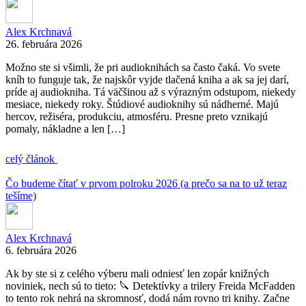
Alex Krchnavá
26. februára 2026
Možno ste si všimli, že pri audioknihách sa často čaká. Vo svete
kníh to funguje tak, že najskôr vyjde tlačená kniha a ak sa jej darí,
príde aj audiokniha. Tá väčšinou až s výrazným odstupom, niekedy
mesiace, niekedy roky. Štúdiové audioknihy sú nádherné. Majú
hercov, režiséra, produkciu, atmosféru. Presne preto vznikajú
pomaly, nákladne a len […]
celý článok
Čo budeme čítať v prvom polroku 2026 (a prečo sa na to už teraz
tešíme)
Alex Krchnavá
6. februára 2026
Ak by ste si z celého výberu mali odniesť len zopár knižných
noviniek, nech sú to tieto: 🔪 Detektívky a trilery Freida McFadden
to tento rok nehrá na skromnosť, dodá nám rovno tri knihy. Začne