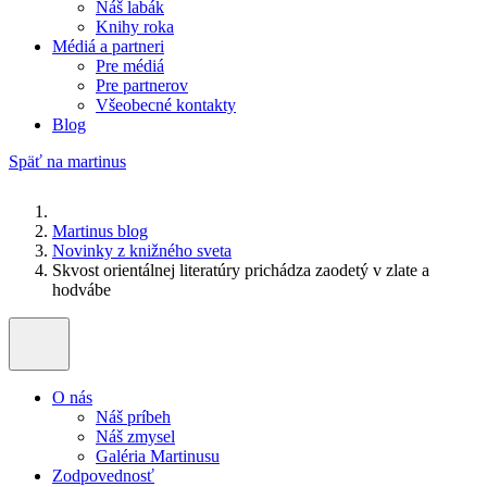
Náš labák
Knihy roka
Médiá a partneri
Pre médiá
Pre partnerov
Všeobecné kontakty
Blog
Späť na martinus
Martinus blog
Novinky z knižného sveta
Skvost orientálnej literatúry prichádza zaodetý v zlate a
hodvábe
O nás
Náš príbeh
Náš zmysel
Galéria Martinusu
Zodpovednosť