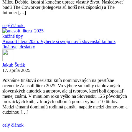
Milou Debbie, ktorá si konečne uprace vlastný život. Nasledovať
budú The Coworker (kolegovia sú horší než záporáci) a The
Intruder […]
celý článok
knižné tipy
Anasoft litera 2025: Vyberte si svoju novú slovenskú knihu z
finálovej desiatky
Jakub Šuták
17. apríla 2025
Poznáme finálovú desiatku kníh nominovaných na prestížne
ocenenie Anasoft litera 2025. Vo výbere sú knihy etablovaných
slovenských autoriek a autorov, ale aj tvorcov, ktorí boli doposiaľ
menej známi. V minulom roku vyšlo na Slovensku 125 pôvodných
prozaických kníh, z ktorých odborná porota vybrala 10 titulov.
Medzi témami dominujú rodinná pamäť, napätie medzi domovom a
cudzinou […]
celý článok