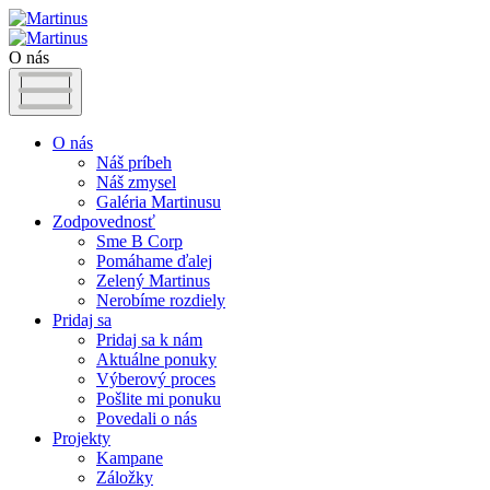
O nás
O nás
Náš príbeh
Náš zmysel
Galéria Martinusu
Zodpovednosť
Sme B Corp
Pomáhame ďalej
Zelený Martinus
Nerobíme rozdiely
Pridaj sa
Pridaj sa k nám
Aktuálne ponuky
Výberový proces
Pošlite mi ponuku
Povedali o nás
Projekty
Kampane
Záložky