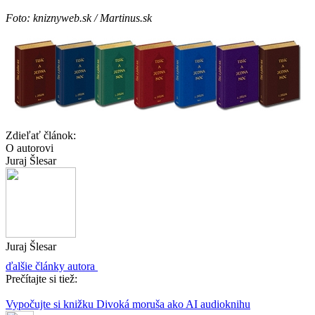
Foto: kniznyweb.sk / Martinus.sk
Zdieľať článok:
O autorovi
Juraj Šlesar
Juraj Šlesar
ďalšie články autora
Prečítajte si tiež:
Vypočujte si knižku Divoká moruša ako AI audioknihu