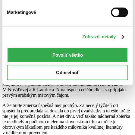
vybrať čo chce a riadne si to vychutnať. Ak našetríte nejaké
peniažky, radšej si kúpte Tisíc a jednu noc ako Versaceho alebo
Marketingové
Mercedes. Mercedes vám zhrdzavie, Versace vyjde z módy, ale
takáto kniha nevyjde z módy nikdy.
“ A ako sám dodal, treba pamätať
na to, že Šahrazád bola dospelá žena, ktorá sa snažila zabaviť
starého chlapa. A tak má mnoho príbehov erotický podtón, vďaka
ktorému nie sú tieto rozprávky určené pre deti. Orientálny pôvod
Zobraziť detaily
však nezaprú, preto sú aj pikantné scény podané s gráciou
a eleganciou.
Povoliť všetko
Slávnostný večer moderovala Adriana Poláková, na úvod zaspievala
sopranistka Jana Šomošiová-Kállayová a nechýbali ani viacerí
diplomati z arabských krajín, osobnosti umeleckého života a
Odmietnuť
množstvo médií. Program spestrila scénka z muzikálu na motívy
Tisíc a jednej noci
„Ču Čin Čau alebo Ali Baba a štyridsať
zbojníkov“ v podaní členov Bratislavského bábkového divadla
M.Nosáľovej a R.Laurinca. A na úspech celého diela sa pripíjalo
pravým arabským mätovým čajom.
A že bude zbierka úspešná niet pochýb. Za necelý týždeň od
spustenia predpredaja sa dostala do prvej dvadsiatky a to ešte určite
nie je jej konečná pozícia. A niet divu, veď takáto nádherná zbierka
je ojedinelým počinom nielen na slovenskom trhu a určite je
obrovským lákadlom pre každého milovníka kvalitnej literatúry
v nádhernom prevedení.