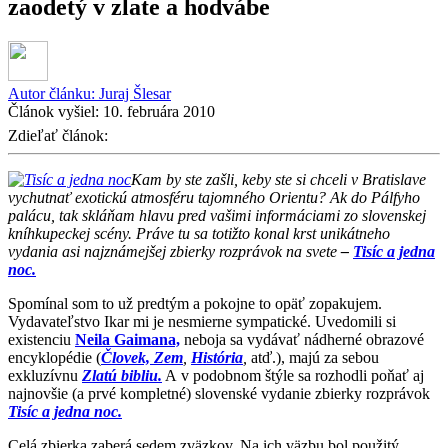
zaodetý v zlate a hodvábe
Autor článku:
Juraj Šlesar
Článok vyšiel:
10. februára 2010
Zdieľať článok:
Kam by ste zašli, keby ste si chceli v Bratislave
vychutnať exotickú atmosféru tajomného Orientu? Ak do Pálfyho
palácu, tak skláňam hlavu pred vašimi informáciami zo slovenskej
kníhkupeckej scény. Práve tu sa totižto konal krst unikátneho
vydania asi najznámejšej zbierky rozprávok na svete
–
Tisíc a jedna
noc.
Spomínal som to už predtým a pokojne to opäť zopakujem.
Vydavateľstvo Ikar mi je nesmierne sympatické. Uvedomili si
existenciu
Neila Gaimana,
neboja sa vydávať nádherné obrazové
encyklopédie (
Človek,
Zem
,
História
,
atď.), majú za sebou
exkluzívnu
Zlatú bibliu.
A v podobnom štýle sa rozhodli poňať aj
najnovšie (a prvé kompletné) slovenské vydanie zbierky rozprávok
Tisíc a jedna noc.
Celá zbierka zaberá sedem zväzkov. Na ich väzbu bol použitý