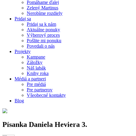
Pomáhame ďalej
Zelený Martinus
Nerobíme rozdiely
Pridaj sa
Pridaj sa k nám
Aktuálne ponuky
Výberový proces
Pošlite mi ponuku
Povedali o nás
Projekty
Kampane
Záložky
Náš labák
Knihy roka
Médiá a partneri
Pre médiá
Pre partnerov
Všeobecné kontakty
Blog
Písanka Daniela Heviera 3.