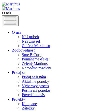
O nás
O nás
Náš príbeh
Náš zmysel
Galéria Martinusu
Zodpovednosť
Sme B Corp
Pomáhame ďalej
Zelený Martinus
Nerobíme rozdiely
Pridaj sa
Pridaj sa k nám
Aktuálne ponuky
Výberový proces
Pošlite mi ponuku
Povedali o nás
Projekty
Kampane
Záložky