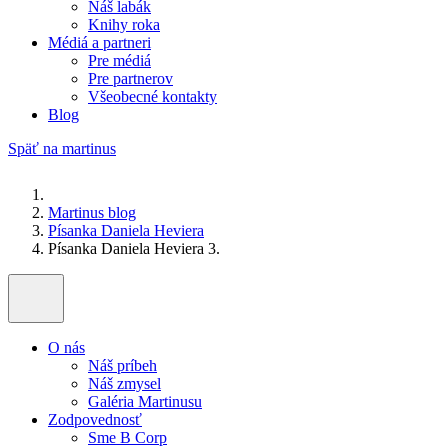
Náš labák
Knihy roka
Médiá a partneri
Pre médiá
Pre partnerov
Všeobecné kontakty
Blog
Späť na martinus
Martinus blog
Písanka Daniela Heviera
Písanka Daniela Heviera 3.
O nás
Náš príbeh
Náš zmysel
Galéria Martinusu
Zodpovednosť
Sme B Corp