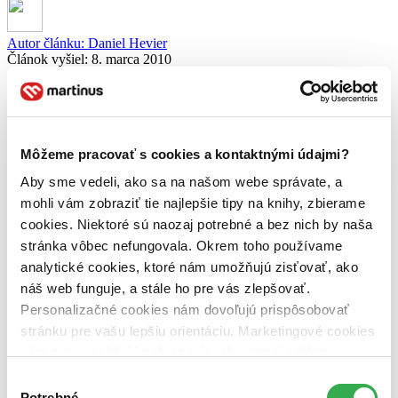
Autor článku:
Daniel Hevier
Článok vyšiel:
8. marca 2010
Zdieľať článok:
Náš kolega a zároveň známy slovenský spisovateľ Daniel Hevier sa
rozhodol zúročiť svojich 40 rokov skúseností s literárnou tvorbou
a ponúknuť ich všetkým, ktorí o to stoja. V spolupráci s najväčším
Môžeme pracovať s cookies a kontaktnými údajmi?
internetovým kníhkupectvom
Martinus.sk
a literárnym projektom
Aby sme vedeli, ako sa na našom webe správate, a
Mám talent
tak vznikol
kurz tvorivého písania,
ktorý Daniel nazval
tvorivo a originálne
Písanka.
mohli vám zobraziť tie najlepšie tipy na knihy, zbierame
cookies. Niektoré sú naozaj potrebné a bez nich by naša
Ak teda aj vy patríte medzi ľudí, ktorí začali objavovať čaro
zachytávania myšlienok do slov a textov (alebo aspoň rozmýšľate,
stránka vôbec nefungovala. Okrem toho používame
že by ste to skúsili), tak vás pozývame do kurzu tvorivého písania
analytické cookies, ktoré nám umožňujú zisťovať, ako
Daniela Heviera. Nájdete v ňom inšpiráciu, budete môcť sledovať
náš web funguje, a stále ho pre vás zlepšovať.
ako vzniká tvorivý proces, dostanete dobrovoľné domáce cvičenia,
ale hlavne si užijete množstvo zábavy a uspokojenia, aké môžete
Personalizačné cookies nám dovoľujú prispôsobovať
zažiť len z dobre napísaného textu. Je to dobrovoľné a zadarmo, tak
stránku pre vašu lepšiu orientáciu. Marketingové cookies
skúste a neoľutujete!
nám zas umožňujú zobrazenie relevantnej reklamy.
Niektoré údaje zdieľame aj s tretími stranami. Veľmi by
Výber
nám pomohlo, keby sme mohli používať všetky tieto
Potrebné