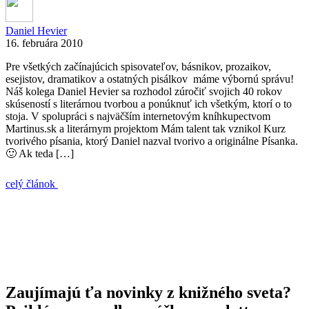
Daniel Hevier
16. februára 2010
Pre všetkých začínajúcich spisovateľov, básnikov, prozaikov,
esejistov, dramatikov a ostatných pisálkov máme výbornú správu!
Náš kolega Daniel Hevier sa rozhodol zúročiť svojich 40 rokov
skúseností s literárnou tvorbou a ponúknuť ich všetkým, ktorí o to
stoja. V spolupráci s najväčším internetovým kníhkupectvom
Martinus.sk a literárnym projektom Mám talent tak vznikol Kurz
tvorivého písania, ktorý Daniel nazval tvorivo a originálne Písanka.
🙂 Ak teda […]
celý článok
Zaujímajú ťa novinky z knižného sveta?