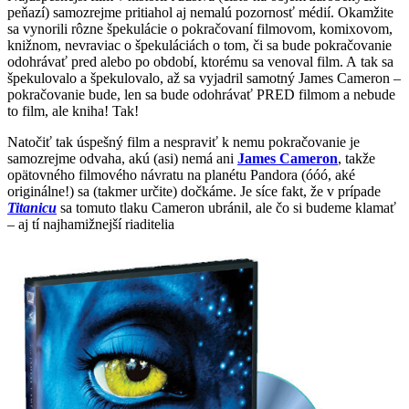
peňazí) samozrejme pritiahol aj nemalú pozornosť médií. Okamžite
sa vynorili rôzne špekulácie o pokračovaní filmovom, komixovom,
knižnom, nevraviac o špekuláciách o tom, či sa bude pokračovanie
odohrávať pred alebo po období, ktorému sa venoval film. A tak sa
špekulovalo a špekulovalo, až sa vyjadril samotný James Cameron –
pokračovanie bude, len sa bude odohrávať PRED filmom a nebude
to film, ale kniha! Tak!
Natočiť tak úspešný film a nespraviť k nemu pokračovanie je
samozrejme odvaha, akú (asi) nemá ani
James Cameron
, takže
opätovného filmového návratu na planétu Pandora (óóó, aké
originálne!) sa (takmer určite) dočkáme. Je síce fakt, že v prípade
Titanicu
sa tomuto tlaku Cameron ubránil, ale čo si budeme klamať
– aj tí najhamižnejší riaditelia