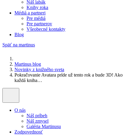
Náš labák
Knihy roka
Médiá a partneri
Pre médiá
Pre partnerov
Všeobecné kontakty
Blog
Späť na martinus
Martinus blog
Novinky z knižného sveta
Pokračovanie Avatara príde už tento rok a bude 3D! Ako
každá kniha…
O nás
Náš príbeh
Náš zmysel
Galéria Martinusu
Zodpovednosť