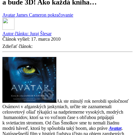
a bude 3D! Ako každá kniha…
Avatar
James Cameron
pokračovanie
Autor článku:
Juraj Šlesar
Článok vyšiel:
17. marca 2010
Zdieľať článok:
Ak ste minulý rok nerobili spoločnosť
Osámovi v afganských jaskyniach, určite ste zaznamenali
celosvetový ošiaľ týkajúci sa nadpriemerne vysokých, modrých
humanoidov, ktorí sa vo voľnom čase s obľubou pripájajú
k svietiacim stromom. Od čias Šmolkov sme tu nemali žiadnu
modrú háveď, ktorá by spôsobila taký boom, ako práve
Avatar
.
Najúspešnejší film v histórii ľudstva (čisto na objem zarobených