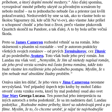
príbehom, a ktorý doplní mnohé medzery.“
Ako ďalej spomína,
vyrozprávať mnohé príbehy ukryté za pôvodným scenárom by
nebolo možné – na to jednoducho nebude čas a priestor (asi kvôli
pokračovaniu). Nedozvedeli by sme sa tak, ako to vlastne bolo so
školou Sigourney (tá, kde učili Na’vi-ov), ako vlastne Jake prišiel
o schopnosť chodiť a jeho brat o život, prečo vlastne plukovník
Quaritch skončil na Pandore, a tak ďalej. A to by bola určite večná
škoda.
Preto sa
James Cameron
rozhodol vrhnúť sa na román. Jeho
skúsenosti s písaním sú rozsiahle – veď je autorom prakticky
všetkých svojich románov – od prvých
Terminátorov
, cez
Titanic
až po posledného
Avatara
.
Toto však bude jeho prvý román. Jon
Landau mu však verí:
„Nemyslím, že Jim už niekedy napísal román,
ale jeho prvá verzia scenáru má často formu románu, takže toto
bude vlastne len rozšírenie jeho pôvodného postupu. Myslím, že s
tým nebude mať absolútne žiadny problém.“
Ostáva nám len dúfať, že jeho viera v
Jima Camerona
neostane
nevyslyšaná. Veď prípadný úspech tejto knihy by mohol ľahko
otvoriť cestu vzniku svetu, ktorý by mal podobný osud ako svet
Star Wars
Georga Lucasa
. Ten ponechal jeho interpretáciu na
iných autoroch a treba podotknúť, že sa im nadmieru darí. Landau
podotýka:
„Rozhodne máme príbehy, ktoré sa odohrávajú pred a po
filme. Myslím, že to, čo chceme urobiť, je nájsť tie najvhodnejšie