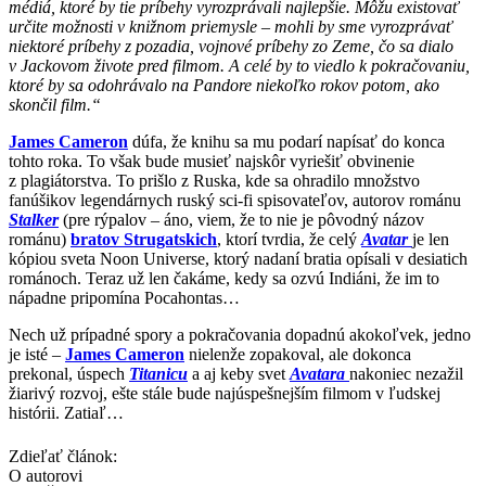
médiá, ktoré by tie príbehy vyrozprávali najlepšie. Môžu existovať
určite možnosti v knižnom priemysle – mohli by sme vyrozprávať
niektoré príbehy z pozadia, vojnové príbehy zo Zeme, čo sa dialo
v Jackovom živote pred filmom. A celé by to viedlo k pokračovaniu,
ktoré by sa odohrávalo na Pandore niekoľko rokov potom, ako
skončil film.“
James Cameron
dúfa, že knihu sa mu podarí napísať do konca
tohto roka. To však bude musieť najskôr vyriešiť obvinenie
z plagiátorstva. To prišlo z Ruska, kde sa ohradilo množstvo
fanúšikov legendárnych ruský sci-fi spisovateľov, autorov románu
Stalker
(pre rýpalov – áno, viem, že to nie je pôvodný názov
románu)
bratov
Strugatskich
, ktorí tvrdia, že celý
Avatar
je len
kópiou sveta Noon Universe, ktorý nadaní bratia opísali v desiatich
románoch. Teraz už len čakáme, kedy sa ozvú Indiáni, že im to
nápadne pripomína Pocahontas…
Nech už prípadné spory a pokračovania dopadnú akokoľvek, jedno
je isté –
James Cameron
nielenže zopakoval, ale dokonca
prekonal, úspech
Titanicu
a aj keby svet
Avatara
nakoniec nezažil
žiarivý rozvoj, ešte stále bude najúspešnejším filmom v ľudskej
histórii. Zatiaľ…
Zdieľať článok:
O autorovi