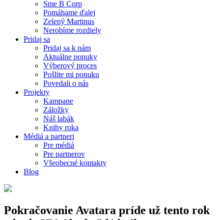
Sme B Corp
Pomáhame ďalej
Zelený Martinus
Nerobíme rozdiely
Pridaj sa
Pridaj sa k nám
Aktuálne ponuky
Výberový proces
Pošlite mi ponuku
Povedali o nás
Projekty
Kampane
Záložky
Náš labák
Knihy roka
Médiá a partneri
Pre médiá
Pre partnerov
Všeobecné kontakty
Blog
Pokračovanie Avatara príde už tento rok