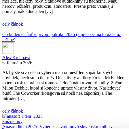
mesiace, niekedy roky. Štúdiové audioknihy sú nádherné. Majú
hercov, režiséra, produkciu, atmosféru. Presne preto vznikajú
pomaly, nákladne a len […]
celý článok
Čo budeme čítať v prvom polroku 2026 (a prečo sa na to už teraz
tešíme)
Alex Krchnavá
6. februára 2026
Ak by ste si z celého výberu mali odniesť len zopár knižných
noviniek, nech sú to tieto: 🔪 Detektívky a trilery Freida McFadden
to tento rok nehrá na skromnosť, dodá nám rovno tri knihy. Začne
Milou Debbie, ktorá si konečne uprace vlastný život. Nasledovať
budú The Coworker (kolegovia sú horší než záporáci) a The
Intruder […]
celý článok
knižné tipy
Anasoft litera 2025: Vyberte si svoju novú slovenskú knihu z