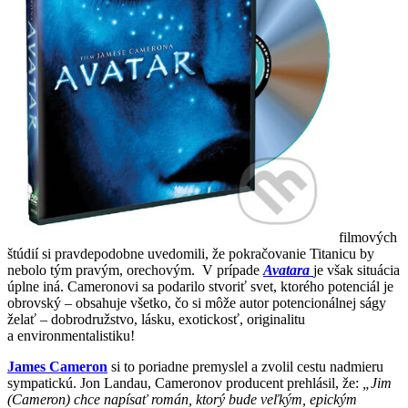
filmových
štúdií si pravdepodobne uvedomili, že pokračovanie Titanicu by
nebolo tým pravým, orechovým. V prípade
Avatara
je však situácia
úplne iná. Cameronovi sa podarilo stvoriť svet, ktorého potenciál je
obrovský – obsahuje všetko, čo si môže autor potencionálnej ságy
želať – dobrodružstvo, lásku, exotickosť, originalitu
a environmentalistiku!
James Cameron
si to poriadne premyslel a zvolil cestu nadmieru
sympatickú. Jon Landau, Cameronov producent prehlásil, že:
„Jim
(Cameron) chce napísať román, ktorý bude veľkým, epickým