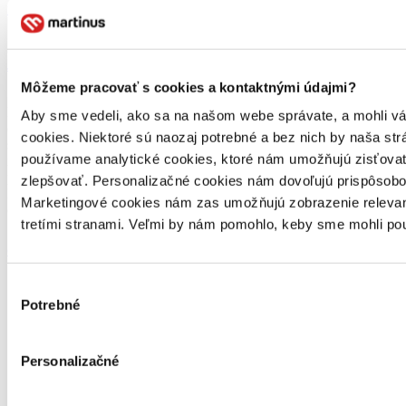
finálovej desiatky
Jakub Šuták
17. apríla 2025
Môžeme pracovať s cookies a kontaktnými údajmi?
Poznáme finálovú desiatku kníh nominovaných na prestížne
Aby sme vedeli, ako sa na našom webe správate, a mohli vám 
ocenenie Anasoft litera 2025. Vo výbere sú knihy etablovaných
cookies. Niektoré sú naozaj potrebné a bez nich by naša s
slovenských autoriek a autorov, ale aj tvorcov, ktorí boli doposiaľ
používame analytické cookies, ktoré nám umožňujú zisťovať,
menej známi. V minulom roku vyšlo na Slovensku 125 pôvodných
prozaických kníh, z ktorých odborná porota vybrala 10 titulov.
zlepšovať. Personalizačné cookies nám dovoľujú prispôsobov
Medzi témami dominujú rodinná pamäť, napätie medzi domovom a
Marketingové cookies nám zas umožňujú zobrazenie relevant
cudzinou […]
tretími stranami. Veľmi by nám pomohlo, keby sme mohli pou
celý článok
Výber
Potrebné
súhlasu
Personalizačné
Zaujímajú ťa novinky z knižného sveta?