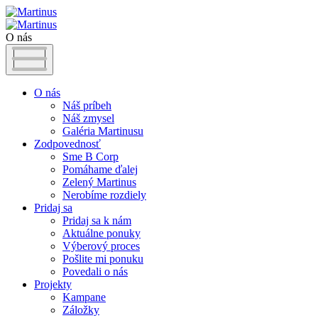
O nás
O nás
Náš príbeh
Náš zmysel
Galéria Martinusu
Zodpovednosť
Sme B Corp
Pomáhame ďalej
Zelený Martinus
Nerobíme rozdiely
Pridaj sa
Pridaj sa k nám
Aktuálne ponuky
Výberový proces
Pošlite mi ponuku
Povedali o nás
Projekty
Kampane
Záložky