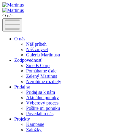
O nás
O nás
Náš príbeh
Náš zmysel
Galéria Martinusu
Zodpovednosť
Sme B Corp
Pomáhame ďalej
Zelený Martinus
Nerobíme rozdiely
Pridaj sa
Pridaj sa k nám
Aktuálne ponuky
Výberový proces
Pošlite mi ponuku
Povedali o nás
Projekty
Kampane
Záložky