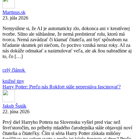
Martinus.sk
23. júla 2026
Nemyslíme si, že AI je automaticky zlo, dokonca ani v kreatívnej
tvorbe. Silno ale súhlasíme, že nemá predstierať rolu, ktorú má
tvorca. Nemá zavádzať či klamať čitateľa, ani byť spôsobom na
hľadanie skratiek pri niečom, čo poctivo vzniká neraz roky. AI za
nás dokáže odmakať a nasimulovať veľa, ale ak ňou nahradíme aj
to, čo […]
celý článok
knižné tipy
Harry Potter: Prečo nás Rokfort stále neprestáva fascinovať?
Jakub Šuták
22. júna 2026
Prvý diel Harryho Pottera na Slovensku vyšiel pred viac než
štvrťstoročím, no príbehy mladého čarodejníka stále objavujú noví
čitatelia a čitateľky. Čím si séria Harry Potter získala milióny
fanúšikov po celom svete a prečo jej kúzlo funguje aj dnes? Prečo