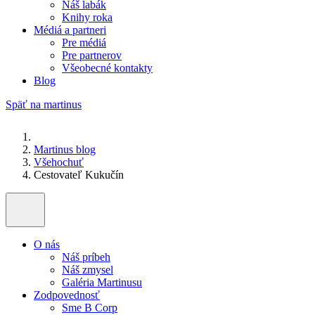
Náš labák
Knihy roka
Médiá a partneri
Pre médiá
Pre partnerov
Všeobecné kontakty
Blog
Späť na martinus
Martinus blog
Všehochuť
Cestovateľ Kukučín
O nás
Náš príbeh
Náš zmysel
Galéria Martinusu
Zodpovednosť
Sme B Corp