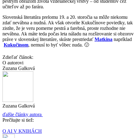
pestrým obrazom života vzdelaneckej vrstvy – od študentov cez
učiteľov až po farára.
Slovenská literatúra prelomu 19. a 20. storočia sa môže niekomu
zdať nevábna a nudná. Ak však otvoríte Kukučínove poviedky, tak
zistíte, že je veru pomerne pestrá a farebná, proste rozhodne nie
nevábna. Ak máte teda počas leta náladu na rozširovanie si obzorov
práve v slovenskej literatúre, skúste prestriedať
Matkina
napríklad
Kukučínom
, nemusí to byť vôbec nuda. 🙂
Zdieľať článok:
O autorovi
Zuzana Galková
Zuzana Galková
ďalšie články autora
Prečítajte si tiež:
O AI V KNIHÁCH