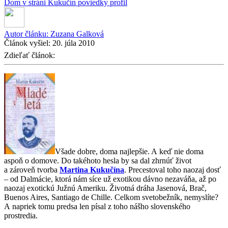
Dom v stráni
Kukučín
poviedky
profil
Autor článku:
Zuzana Galková
Článok vyšiel:
20. júla 2010
Zdieľať článok:
Všade dobre, doma najlepšie. A keď nie doma
aspoň o domove. Do takéhoto hesla by sa dal zhrnúť život
a zároveň tvorba
Martina Kukučína
. Precestoval toho naozaj dosť
– od Dalmácie, ktorá nám síce už exotikou dávno nezaváňa, až po
naozaj exotickú Južnú Ameriku. Životná dráha Jasenová, Brač,
Buenos Aires, Santiago de Chille. Celkom svetobežník, nemyslíte?
A napriek tomu predsa len písal z toho nášho slovenského
prostredia.