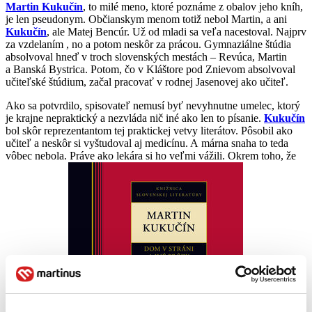
Martin Kukučín
, to milé meno, ktoré poznáme z obalov jeho kníh,
je len pseudonym. Občianskym menom totiž nebol Martin, a ani
Kukučín
, ale Matej Bencúr. Už od mladi sa veľa nacestoval. Najprv
za vzdelaním , no a potom neskôr za prácou. Gymnaziálne štúdia
absolvoval hneď v troch slovenských mestách – Revúca, Martin
a Banská Bystrica. Potom, čo v Kláštore pod Znievom absolvoval
učiteľské štúdium, začal pracovať v rodnej Jasenovej ako učiteľ.
Ako sa potvrdilo, spisovateľ nemusí byť nevyhnutne umelec, ktorý
je krajne nepraktický a nezvláda nič iné ako len to písanie.
Kukučín
bol skôr reprezentantom tej praktickej vetvy literátov. Pôsobil ako
učiteľ a neskôr si vyštudoval aj medicínu. A márna snaha to teda
vôbec nebola. Práve ako lekára si ho veľmi vážili. Okrem toho, že