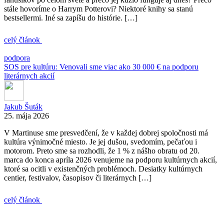
stále hovoríme o Harrym Potterovi? Niektoré knihy sa stanú
bestsellermi. Iné sa zapíšu do histórie. […]
celý článok
podpora
SOS pre kultúru: Venovali sme viac ako 30 000 € na podporu
literárnych akcií
Jakub Šuták
25. mája 2026
V Martinuse sme presvedčení, že v každej dobrej spoločnosti má
kultúra výnimočné miesto. Je jej dušou, svedomím, pečaťou i
motorom. Preto sme sa rozhodli, že 1 % z nášho obratu od 20.
marca do konca apríla 2026 venujeme na podporu kultúrnych akcií,
ktoré sa ocitli v existenčných problémoch. Desiatky kultúrnych
centier, festivalov, časopisov či literárnych […]
celý článok