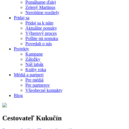
Pomáhame ďalej
Zelený Martinus
Nerobíme rozdiely
Pridaj sa
Pridaj sa k nám
Aktuálne ponuky
Výberový proces
Pošlite mi ponuku
Povedali o nás
Projekty
Kampane
Záložky
Náš labák
Knihy roka
Médiá a partneri
Pre médiá
Pre partnerov
Všeobecné kontakty
Blog
Cestovateľ Kukučín