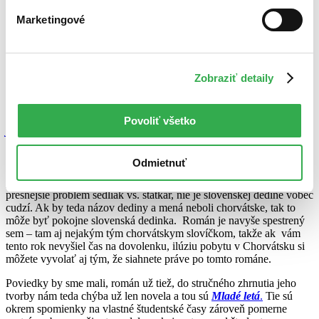
lekárom, ale aj spisovateľom. Práve dobrácka povaha robí jeho diela
takými osobitými. Láskavý kritický humor. Tak by sa jeho tvorba
Marketingové
dala zovšeobecniť do troch slov.
Rysavá jalovica
. Kto neprečítal,
ten minimálne videl televíznu inscenáciu s Jánom Krónerom. Príbeh
Adama Krta , jeho kmotra a stratenej jalovice je v podstate kultovou
záležitosťou. A tak populárny slovenský neduh – náklonnosť
Zobraziť detaily
k štamperlíku, je kritizovaný mimoriadne vtipne.
Boli to poviedky, ktoré sa stali mimoriadne populárnymi práve
vďaka humoru.
Zakáša, darmo je!, Vianočné oblátky,
Rysavá
Povoliť všetko
jalovica
– to sú len tie najznámejšie.
Kukučín
však zvládol aj dlhší
žáner s prehľadom a úspechom. Od poviedky je len kúsok k novele
a od novely k románu už tiež nie je ďaleká cesta. A tak prišiel na
Odmietnuť
svet román
Dom v stráni
. Dej sa síce odohráva v Chorvátsku, ale
problém lásky dvoch ľudí z odlišných majetkových pomerov,
presnejšie problém sedliak vs. statkár, nie je slovenskej dedine vôbec
cudzí. Ak by teda názov dediny a mená neboli chorvátske, tak to
môže byť pokojne slovenská dedinka. Román je navyše spestrený
sem – tam aj nejakým tým chorvátskym slovíčkom, takže ak vám
tento rok nevyšiel čas na dovolenku, ilúziu pobytu v Chorvátsku si
môžete vyvolať aj tým, že siahnete práve po tomto románe.
Poviedky by sme mali, román už tiež, do stručného zhrnutia jeho
tvorby nám teda chýba už len novela a tou sú
Mladé letá
.
Tie sú
okrem spomienky na vlastné študentské časy zároveň pomerne