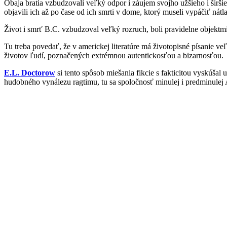
Obaja bratia vzbudzovali veľký odpor i záujem svojho užšieho i širšieh
objavili ich až po čase od ich smrti v dome, ktorý museli vypáčiť nát
Život i smrť B.C. vzbudzoval veľký rozruch, boli pravidelne objektmi 
Tu treba povedať, že v americkej literatúre má životopisné písanie ve
životov ľudí, poznačených extrémnou autentickosťou a bizarnosťou.
E.L. Doctorow
si tento spôsob miešania fikcie s fakticitou vyskúšal
hudobného vynálezu ragtimu, tu sa spoločnosť minulej i predminulej