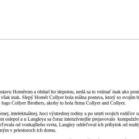
postavu Homérom a obdarí ho slepotou, nedá sa to vnímať inak ako pos
 však inak. Slepý Homér Collyer bola reálna postava, ktorý so svojí
 logo Collyer Brothers, akoby to bola firma Collyer and Collyer.
ej, intelektuálnej, hoci výstrednej rodiny a po smrti svojich rodičov
kom oslepol a u Langleya sa čoraz intenzívnejšie prejavovalo kompulzí
eľovala od vonkajšieho sveta, Langley oddeľoval ich príbytok od reali
eným v priestoroch ich domu.