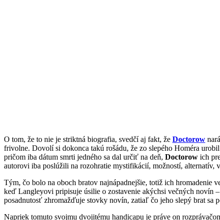
O tom, že to nie je striktná biografia, svedčí aj fakt, že
Doctorow
nará
frivolne. Dovolí si dokonca takú rošádu, že zo slepého Homéra urobil 
pričom iba dátum smrti jedného sa dal určiť na deň,
Doctorow
ich pre
autorovi iba poslúžili na rozohratie mystifikácií, možností, alternatí
Tým, čo bolo na oboch bratov najnápadnejšie, totiž ich hromadenie v
keď Langleyovi pripisuje úsilie o zostavenie akýchsi večných novín – 
posadnutosť zhromažďuje stovky novín, zatiaľ čo jeho slepý brat sa p
Napriek tomuto svojmu dvojitému handicapu je práve on rozprávačom t