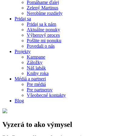
Pomáhame ďalej
Zelený Martinus
Nerobíme rozdiely
Pridaj sa
Pridaj sa k nám
Aktuálne ponuky
Výberový proces
Pošlite mi ponuku
Povedali o nás
Projekty
Kampane
Záložky
Náš labák
Knihy roka
Médiá a partneri
Pre médiá
Pre partnerov
Všeobecné kontakty
Blog
Vyzerá to ako výmysel