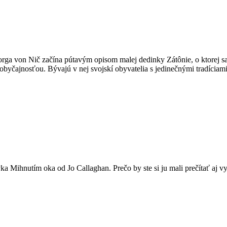
orga von Nič začína pútavým opisom malej dedinky Zátônie, o ktorej s
byčajnosťou. Bývajú v nej svojskí obyvatelia s jedinečnými tradíciam
a Mihnutím oka od Jo Callaghan. Prečo by ste si ju mali prečítať aj v