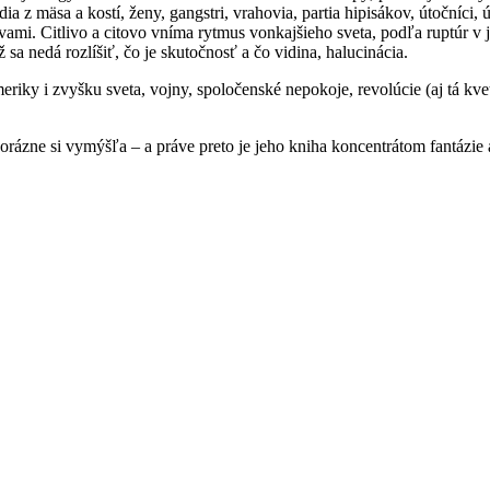
z mäsa a kostí, ženy, gangstri, vrahovia, partia hipisákov, útočníci, ú
vami. Citlivo a citovo vníma rytmus vonkajšieho sveta, podľa ruptúr v j
ž sa nedá rozlíšiť, čo je skutočnosť a čo vidina, halucinácia.
iky i zvyšku sveta, vojny, spoločenské nepokoje, revolúcie (aj tá kveti
rázne si vymýšľa – a práve preto je jeho kniha koncentrátom fantázie a