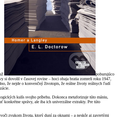
 až
poburujúco
y si dovolil v časovej rovine – hoci obaja bratia zomreli roku 1947,
dno, že nejde o konvenčný životopis, že reálne životy reálnych ľudí
zácie.
logických kulís svojho príbehu. Dokonca metaforizuje túto mániu,
 konkrétne správy, ale iba ich univerzálne extrakty. Pre túto
voči zvukom života, ktorý duní za oknami – a neskôr aj zavretými