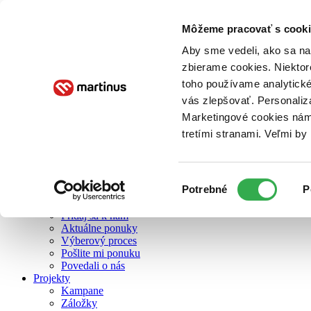
Môžeme pracovať s cooki
O nás
Aby sme vedeli, ako sa na 
zbierame cookies. Niektor
toho používame analytické
O nás
vás zlepšovať. Personaliz
Náš príbeh
Náš zmysel
Marketingové cookies nám 
Galéria Martinusu
tretími stranami. Veľmi b
Zodpovednosť
Sme B Corp
Pomáhame ďalej
Zelený Martinus
Výber
Potrebné
P
Nerobíme rozdiely
súhlasu
Pridaj sa
Pridaj sa k nám
Aktuálne ponuky
Výberový proces
Pošlite mi ponuku
Povedali o nás
Projekty
Kampane
Záložky