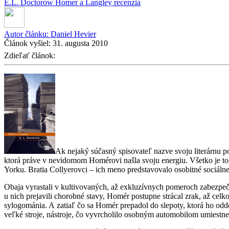
E.L. Doctorow
Homer a Langley
recenzia
Autor článku:
Daniel Hevier
Článok vyšiel:
31. augusta 2010
Zdieľať článok:
Ak nejaký súčasný spisovateľ nazve svoju literárnu 
ktorá práve v nevidomom Homérovi našla svoju energiu. Všetko je to
Yorku. Bratia Collyerovci – ich meno predstavovalo osobitné sociálne
Obaja vyrastali v kultivovaných, až exkluzívnych pomeroch zabezpečen
u nich prejavili chorobné stavy, Homér postupne strácal zrak, až cel
sylogománia. A zatiaľ čo sa Homér prepadol do slepoty, ktorá ho odd
veľké stroje, nástroje, čo vyvrcholilo osobným automobilom umiestn