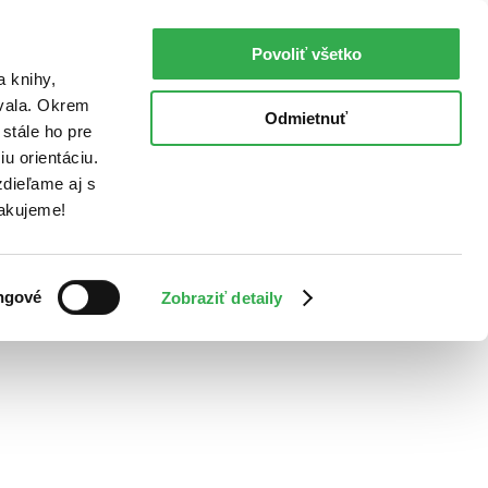
Povoliť všetko
a knihy,
ovala. Okrem
Odmietnuť
stále ho pre
u orientáciu.
dieľame aj s
Ďakujeme!
ngové
Zobraziť detaily