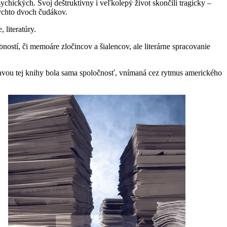
sychických. Svoj deštruktívny i veľkolepý život skončili tragicky –
týchto dvoch čudákov.
 literatúry.
ností, či memoáre zločincov a šialencov, ale literárne spracovanie
tavou tej knihy bola sama spoločnosť, vnímaná cez rytmus amerického