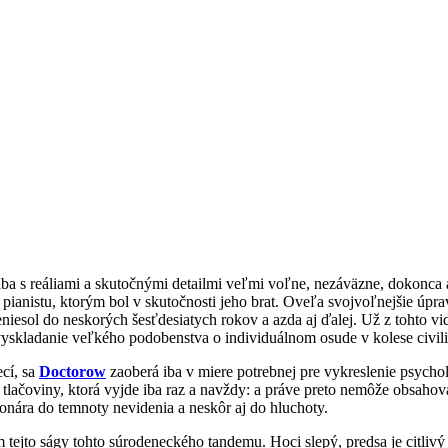
ba s reáliami a skutočnými detailmi veľmi voľne, nezáväzne, dokonca
pianistu, ktorým bol v skutočnosti jeho brat. Oveľa svojvoľnejšie úprav
niesol do neskorých šesťdesiatych rokov a azda aj ďalej. Už z tohto vi
v, vyskladanie veľkého podobenstva o individuálnom osude v kolese civili
ecí, sa
Doctorow
zaoberá iba v miere potrebnej pre vykreslenie psycho
tlačoviny, ktorá vyjde iba raz a navždy: a práve preto nemôže obsahovať
onára do temnoty nevidenia a neskôr aj do hluchoty.
ejto ságy tohto súrodeneckého tandemu. Hoci slepý, predsa je citlivý 