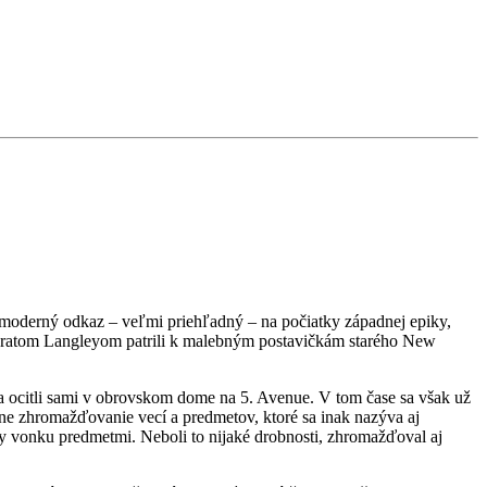
tmoderný odkaz – veľmi priehľadný – na počiatky západnej epiky,
m bratom Langleyom patrili k malebným postavičkám starého New
 sa ocitli sami v obrovskom dome na 5. Avenue. V tom čase sa však už
vne zhromažďovanie vecí a predmetov, ktoré sa inak nazýva aj
ty vonku predmetmi. Neboli to nijaké drobnosti, zhromažďoval aj