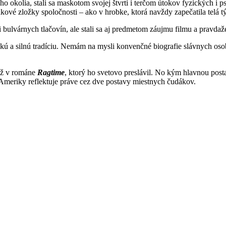
o okolia, stali sa maskotom svojej štvrti i terčom útokov fyzických i p
lakové zložky spoločnosti – ako v hrobke, ktorá navždy zapečatila telá 
bulvárnych tlačovín, ale stali sa aj predmetom záujmu filmu a pravdaže,
ľkú a silnú tradíciu. Nemám na mysli konvenčné biografie slávnych osob
 už v románe
Ragtime
, ktorý ho svetovo preslávil. No kým hlavnou pos
 Ameriky reflektuje práve cez dve postavy miestnych čudákov.