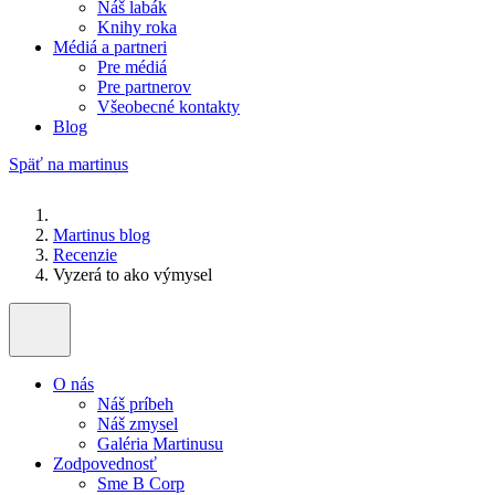
Náš labák
Knihy roka
Médiá a partneri
Pre médiá
Pre partnerov
Všeobecné kontakty
Blog
Späť na martinus
Martinus blog
Recenzie
Vyzerá to ako výmysel
O nás
Náš príbeh
Náš zmysel
Galéria Martinusu
Zodpovednosť
Sme B Corp