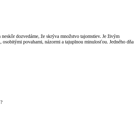
a neskôr dozvedáme, že skrýva množstvo tajomstiev. Je živým
i, osobitými povahami, názormi a tajuplnou minulosťou. Jedného dňa
y?