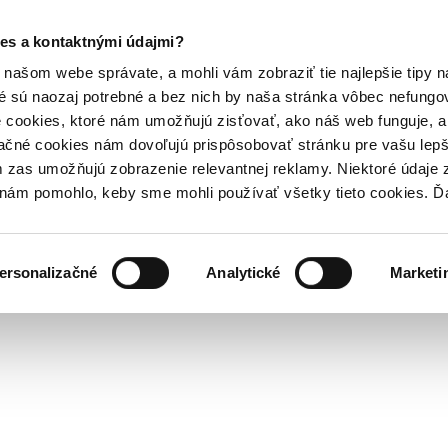
es a kontaktnými údajmi?
našom webe správate, a mohli vám zobraziť tie najlepšie tipy n
é sú naozaj potrebné a bez nich by naša stránka vôbec nefung
 cookies, ktoré nám umožňujú zisťovať, ako náš web funguje, a 
ačné cookies nám dovoľujú prispôsobovať stránku pre vašu lepši
zas umožňujú zobrazenie relevantnej reklamy. Niektoré údaje z
y nám pomohlo, keby sme mohli používať všetky tieto cookies. 
ersonalizačné
Analytické
Marketi