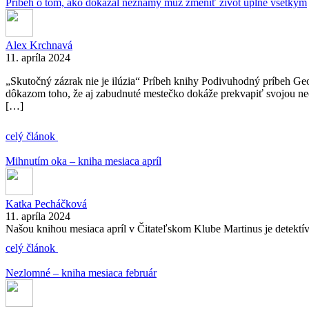
Príbeh o tom, ako dokázal neznámy muž zmeniť život úplne všetkým
Alex Krchnavá
11. apríla 2024
„Skutočný zázrak nie je ilúzia“ Príbeh knihy Podivuhodný príbeh Ge
dôkazom toho, že aj zabudnuté mestečko dokáže prekvapiť svojou neo
[…]
celý článok
Mihnutím oka – kniha mesiaca apríl
Katka Pecháčková
11. apríla 2024
Našou knihou mesiaca apríl v Čitateľskom Klube Martinus je detektívk
celý článok
Nezlomné – kniha mesiaca február