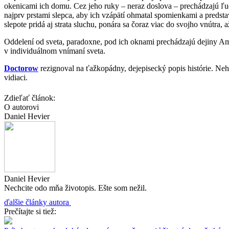
okenicami ich domu. Cez jeho ruky – neraz doslova – prechádzajú ľudia 
najprv prstami slepca, aby ich vzápätí ohmatal spomienkami a predsta
slepote pridá aj strata sluchu, ponára sa čoraz viac do svojho vnútra, a
Oddelení od sveta, paradoxne, pod ich oknami prechádzajú dejiny Amer
v individuálnom vnímaní sveta.
Doctorow
rezignoval na ťažkopádny, dejepisecký popis histórie. Neho
vidiaci.
Zdieľať článok:
O autorovi
Daniel Hevier
Daniel Hevier
Nechcite odo mňa životopis. Ešte som nežil.
ďalšie články autora
Prečítajte si tiež: