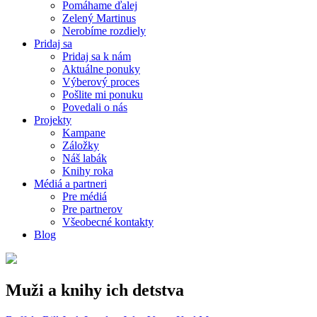
Pomáhame ďalej
Zelený Martinus
Nerobíme rozdiely
Pridaj sa
Pridaj sa k nám
Aktuálne ponuky
Výberový proces
Pošlite mi ponuku
Povedali o nás
Projekty
Kampane
Záložky
Náš labák
Knihy roka
Médiá a partneri
Pre médiá
Pre partnerov
Všeobecné kontakty
Blog
Muži a knihy ich detstva