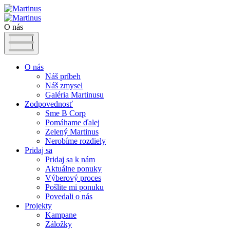
O nás
O nás
Náš príbeh
Náš zmysel
Galéria Martinusu
Zodpovednosť
Sme B Corp
Pomáhame ďalej
Zelený Martinus
Nerobíme rozdiely
Pridaj sa
Pridaj sa k nám
Aktuálne ponuky
Výberový proces
Pošlite mi ponuku
Povedali o nás
Projekty
Kampane
Záložky