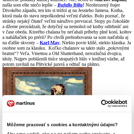
našla som ešte niečo lepšie –
Bufallo Billa
!
Neohrozený frajer
Divokého západu, ten kto si trúfol aj na Jessieho Jamesa. Kniha,
ktorá mala do stavu nepoškodená veľmi ďaleko. Bolo poznať, že
stránky nejaký čitateľ veľmi náruživo prevracal. Stopy po čokoláde
a džeme prezrádzali, že dotyčný sa nemohol od knihy odtrhnúť ani
v čase obeda. Ktorého chalana by neťahali príbehy plné koní, koltov
a naháňačiek po prérii? Po chvíli prehrabovania sa som naďabila aj
na ďalšie skvosty –
Karl May
. Niekto povie klišé, niekto klasika. Ja
osobne som za klasiku. Koľko chalanov sa takto stalo „pokrvnými
bratmi“? Veľa. Vinettou a Old Shatterhand, nerozlučná dvojica,
idoly. Najprv pobláznili tisíce strapatých hláv v knižnej väzbe, až
potom zavítali na Plitvické jazerá a odtiaľ na plátno.
Môžeme pracovať s cookies a kontaktnými údajmi?
Aby sme vedeli, ako sa na našom webe správate, a