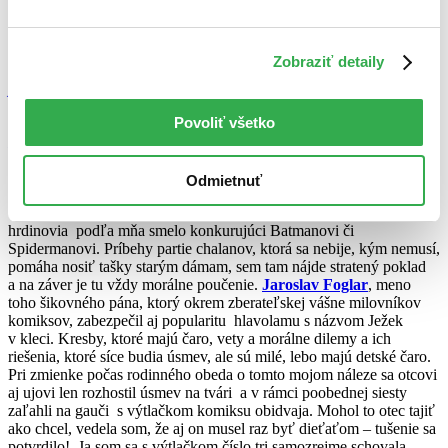
vianočnom programe nejednej televíznej stanice. A že mužom chýba
cit pre romantiku…
A samozrejme –
Jules Verne
. Ospevovaný vizionár s takým
Zobraziť detaily
množstvom napísaných románov, že zabrali poličku a pol.
Dva roky
prázdnin
– titul u školopovinných vzbudzujúci závisť, ale len kým
ste nezačali čítať.
Kapitán Nemo
, génius a jeho podmorské
Povoliť všetko
impérium, alebo ďalší príbeh spopod zemského povrchu
Cesta do
stredu zeme
. Malí či veľkí, tepláčiky či sako, nezáleží na veku,
Verne stále uchvacuje.
Odmietnuť
No a na záver ozajstný poklad menom
Rychlé šípy
. Našla som ho!
Skutočnú relikviu. Rychlonožka, Červenák, Jindra, kreslení
hrdinovia podľa mňa smelo konkurujúci Batmanovi či
Spidermanovi. Príbehy partie chalanov, ktorá sa nebije, kým nemusí,
pomáha nosiť tašky starým dámam, sem tam nájde stratený poklad
a na záver je tu vždy morálne poučenie.
Jaroslav Foglar
, meno
toho šikovného pána, ktorý okrem zberateľskej vášne milovníkov
komiksov, zabezpečil aj popularitu hlavolamu s názvom Ježek
v kleci. Kresby, ktoré majú čaro, vety a morálne dilemy a ich
riešenia, ktoré síce budia úsmev, ale sú milé, lebo majú detské čaro.
Pri zmienke počas rodinného obeda o tomto mojom náleze sa otcovi
aj ujovi len rozhostil úsmev na tvári a v rámci poobednej siesty
zaľahli na gauči s výtlačkom komiksu obidvaja. Mohol to otec tajiť
ako chcel, vedela som, že aj on musel raz byť dieťaťom – tušenie sa
potvrdilo! Ja som sa s výtlačkom číslo tri samozrejme schovala