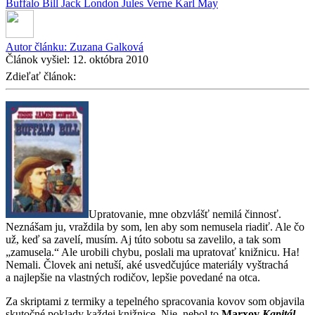
Buffalo Bill
Jack London
Jules Verne
Karl May
Autor článku:
Zuzana Galková
Článok vyšiel:
12. októbra 2010
Zdieľať článok:
Upratovanie, mne obzvlášť nemilá činnosť.
Neznášam ju, vraždila by som, len aby som nemusela riadiť. Ale čo
už, keď sa zavelí, musím. Aj túto sobotu sa zavelilo, a tak som
„zamusela.“ Ale urobili chybu, poslali ma upratovať knižnicu. Ha!
Nemali. Človek ani netuší, aké usvedčujúce materiály vyštrachá
a najlepšie na vlastných rodičov, lepšie povedané na otca.
Za skriptami z termiky a tepelného spracovania kovov som objavila
skutočné poklady každej knižnice. Nie, nebol to
Marxov
Kapitál
,