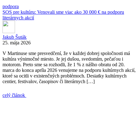
podpora
SOS pre kultúru: Venovali sme viac ako 30 000 € na podporu
literárnych akcií
Jakub Šuták
25. mája 2026
V Martinuse sme presvedčení, že v každej dobrej spoločnosti má
kultúra výnimočné miesto. Je jej dušou, svedomím, pečaťou i
motorom. Preto sme sa rozhodli, že 1 % z nášho obratu od 20.
marca do konca apríla 2026 venujeme na podporu kultúrnych akcií,
ktoré sa ocitli v existenčných problémoch. Desiatky kultúrnych
centier, festivalov, časopisov či literárnych […]
celý článok