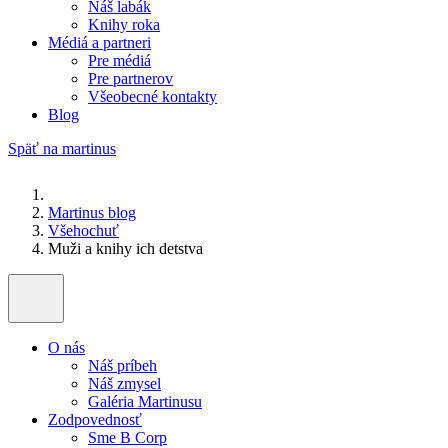
Náš labák
Knihy roka
Médiá a partneri
Pre médiá
Pre partnerov
Všeobecné kontakty
Blog
Späť na martinus
Martinus blog
Všehochuť
Muži a knihy ich detstva
O nás
Náš príbeh
Náš zmysel
Galéria Martinusu
Zodpovednosť
Sme B Corp