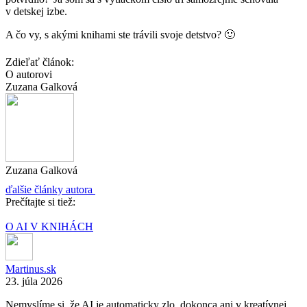
v detskej izbe.
A čo vy, s akými knihami ste trávili svoje detstvo? 🙂
Zdieľať článok:
O autorovi
Zuzana Galková
Zuzana Galková
ďalšie články autora
Prečítajte si tiež:
O AI V KNIHÁCH
Martinus.sk
23. júla 2026
Nemyslíme si, že AI je automaticky zlo, dokonca ani v kreatívnej