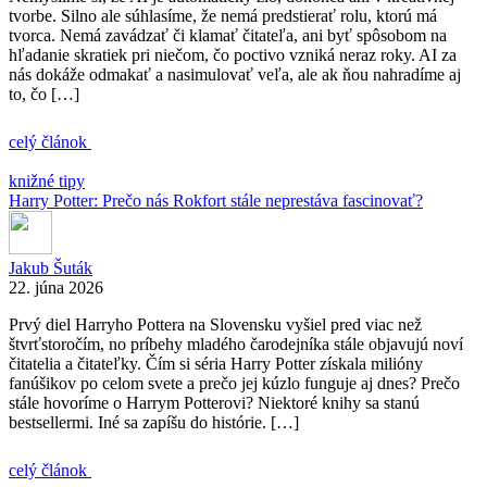
tvorbe. Silno ale súhlasíme, že nemá predstierať rolu, ktorú má
tvorca. Nemá zavádzať či klamať čitateľa, ani byť spôsobom na
hľadanie skratiek pri niečom, čo poctivo vzniká neraz roky. AI za
nás dokáže odmakať a nasimulovať veľa, ale ak ňou nahradíme aj
to, čo […]
celý článok
knižné tipy
Harry Potter: Prečo nás Rokfort stále neprestáva fascinovať?
Jakub Šuták
22. júna 2026
Prvý diel Harryho Pottera na Slovensku vyšiel pred viac než
štvrťstoročím, no príbehy mladého čarodejníka stále objavujú noví
čitatelia a čitateľky. Čím si séria Harry Potter získala milióny
fanúšikov po celom svete a prečo jej kúzlo funguje aj dnes? Prečo
stále hovoríme o Harrym Potterovi? Niektoré knihy sa stanú
bestsellermi. Iné sa zapíšu do histórie. […]
celý článok