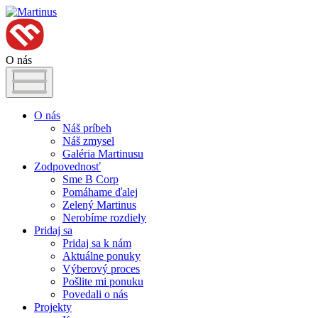
O nás
O nás
Náš príbeh
Náš zmysel
Galéria Martinusu
Zodpovednosť
Sme B Corp
Pomáhame ďalej
Zelený Martinus
Nerobíme rozdiely
Pridaj sa
Pridaj sa k nám
Aktuálne ponuky
Výberový proces
Pošlite mi ponuku
Povedali o nás
Projekty