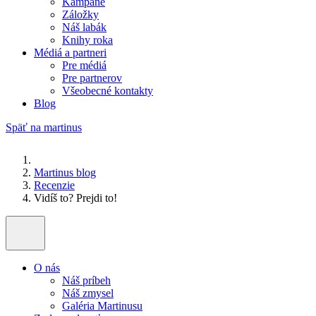
Kampane
Záložky
Náš labák
Knihy roka
Médiá a partneri
Pre médiá
Pre partnerov
Všeobecné kontakty
Blog
Späť na martinus
Martinus blog
Recenzie
Vidíš to? Prejdi to!
O nás
Náš príbeh
Náš zmysel
Galéria Martinusu