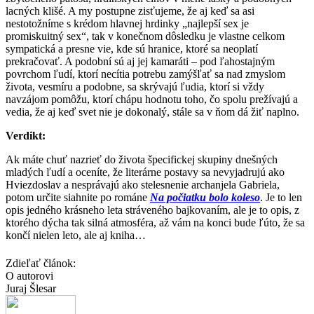
lacných klišé. A my postupne zisťujeme, že aj keď sa asi
nestotožníme s krédom hlavnej hrdinky „najlepší sex je
promiskuitný sex“, tak v konečnom dôsledku je vlastne celkom
sympatická a presne vie, kde sú hranice, ktoré sa neoplatí
prekračovať. A podobní sú aj jej kamaráti – pod ľahostajným
povrchom ľudí, ktorí necítia potrebu zamýšľať sa nad zmyslom
života, vesmíru a podobne, sa skrývajú ľudia, ktorí si vždy
navzájom pomôžu, ktorí chápu hodnotu toho, čo spolu prežívajú a
vedia, že aj keď svet nie je dokonalý, stále sa v ňom dá žiť naplno.
Verdikt:
Ak máte chuť nazrieť do života špecifickej skupiny dnešných
mladých ľudí a oceníte, že literárne postavy sa nevyjadrujú ako
Hviezdoslav a nesprávajú ako stelesnenie archanjela Gabriela,
potom určite siahnite po románe
Na počiatku bolo koleso
. Je to len
opis jedného krásneho leta stráveného bajkovaním, ale je to opis, z
ktorého dýcha tak silná atmosféra, až vám na konci bude ľúto, že sa
končí nielen leto, ale aj kniha…
Zdieľať článok:
O autorovi
Juraj Šlesar