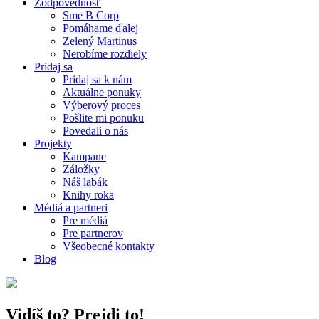
Zodpovednosť
Sme B Corp
Pomáhame ďalej
Zelený Martinus
Nerobíme rozdiely
Pridaj sa
Pridaj sa k nám
Aktuálne ponuky
Výberový proces
Pošlite mi ponuku
Povedali o nás
Projekty
Kampane
Záložky
Náš labák
Knihy roka
Médiá a partneri
Pre médiá
Pre partnerov
Všeobecné kontakty
Blog
Vidíš to? Prejdi to!