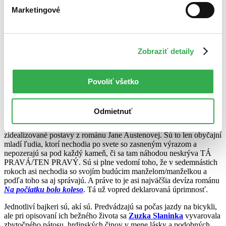
Marketingové
aj nejaká tá
divoká jazda na bicykli, pády, úrazy a samozrejme problémy, ktoré
sa pri podobnom štýle života kopia jedna radosť. Čitateľovi lezú oči
z dolkov priamo úmerne k jeho veku (predpokladám, že mojej starej
Zobraziť detaily
mame by z tohto románu vypadli úplne) a prvých pár desiatok strán
ich len utvrdí v presvedčení, že dnešná mládež je nezodpovedná,
promiskuitná a zrelá na odvykaciu kúru.
Povoliť všetko
Potom sa však tempo trochu zvoľní, sexu ubudne a nezodpovedné
popíjanie alkoholických nápojov mladistvými ustúpi do úzadia
takmer úplne. Autorka sa viac sústredí na jednotlivé charaktery a ich
Odmietnuť
každodenné problémy a my zrazu zisťujeme, že tí hlavní hrdinovia
vlastne nie sú takí zlí. Len so svojím životom nenakladajú ako
zidealizované postavy z románu Jane Austenovej. Sú to len obyčajní
mladí ľudia, ktorí nechodia po svete so zasneným výrazom a
nepozerajú sa pod každý kameň, či sa tam náhodou neskrýva TÁ
PRAVÁ/TEN PRAVÝ. Sú si plne vedomí toho, že v sedemnástich
rokoch asi nechodia so svojím budúcim manželom/manželkou a
podľa toho sa aj správajú. A práve to je asi najväčšia devíza románu
Na počiatku bolo koleso
. Tá už vopred deklarovaná úprimnosť.
Jednotliví bajkeri sú, akí sú. Predvádzajú sa počas jazdy na bicykli,
ale pri opisovaní ich bežného života sa
Zuzka Slaninka
vyvarovala
zbytočného pátosu, hrdinských činov v mene lásky a podobných