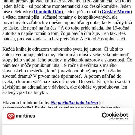
mnohí predávajú viac kníh ako slávne mená zo zahraničia. Má to len
jeden háčik – sú podobne monotematickí ako české komédie. Jeden
píše detektívky (
Dominik Dán
), jeden píše o mafii (
Gustáv Murín
)
a všetci ostatní píšu „súčasné romány o komplikovaných, ale
povrchných vzťahoch v dnešnej uponáhľanej dobe, kedy každý túži
po láske, ale nemá na ňu čas.“ A do toho príde mladá, iba 19-ročná
autorka a napíše román o tom, čo ju baví a čím žije. Len tak. Bez
pátosu, predvádzania sa a bez pretvárky. Ale to občas úplne stačí.
Každá kniha je odrazom vnútorného sveta jej autora. Či už si to
autor uvedomuje, alebo nie, jeho román musí v sebe zákonite niesť
stopy jeho vnútra. Jeho pocitov, myšlienok názorov a skúseností. Čo
nám teda môže ponúknuť útla, 19-ročná dievčinka z malého
slovenského mestečka, ktorá (pravdepodobne) neprežila žiadnu
životnú drámu? V prvom rade úprimnosť. A potom náhľad do
sveta, o ktorom väčšina z nás nič nevie. Do sveta tých, ktorí sa stali
závislými na adrenalíne v dávkach, aké dokáže vyprodukovať len
šialený zjazd na bicykli.
Hlavnou hrdinkou knihy
Na počiatku bolo koleso
je
sedemnásťročná Paula, ktorá sa práve prisťahovala do nového
mesta. Celý jej svet sa točí okolo bicyklovania a Čerepa (ako s
láskou prezýva svoj bicykel), preto netrvá dlho a stáva sa súčasťou
miestnej bajkerskej komunity. A vtedy sa roztáča kolotoč
prepletených vzťahov, kde to nikto príliš nerieši a berie si, na čo má