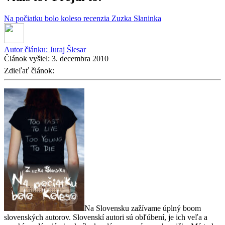
Na počiatku bolo koleso
recenzia
Zuzka Slaninka
Autor článku:
Juraj Šlesar
Článok vyšiel:
3. decembra 2010
Zdieľať článok:
Na Slovensku zažívame úplný boom
slovenských autorov. Slovenskí autori sú obľúbení, je ich veľa a