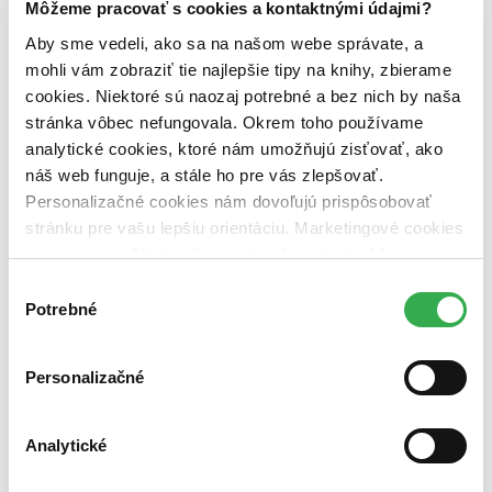
práve chuť. Zo začiatku je to samý sex, popíjanie, a sem tam
Môžeme pracovať s cookies a kontaktnými údajmi?
Aby sme vedeli, ako sa na našom webe správate, a
mohli vám zobraziť tie najlepšie tipy na knihy, zbierame
cookies. Niektoré sú naozaj potrebné a bez nich by naša
stránka vôbec nefungovala. Okrem toho používame
analytické cookies, ktoré nám umožňujú zisťovať, ako
náš web funguje, a stále ho pre vás zlepšovať.
Personalizačné cookies nám dovoľujú prispôsobovať
stránku pre vašu lepšiu orientáciu. Marketingové cookies
nám zas umožňujú zobrazenie relevantnej reklamy.
Niektoré údaje zdieľame aj s tretími stranami. Veľmi by
Výber
nám pomohlo, keby sme mohli používať všetky tieto
Potrebné
súhlasu
cookies. Ďakujeme!
Personalizačné
Analytické