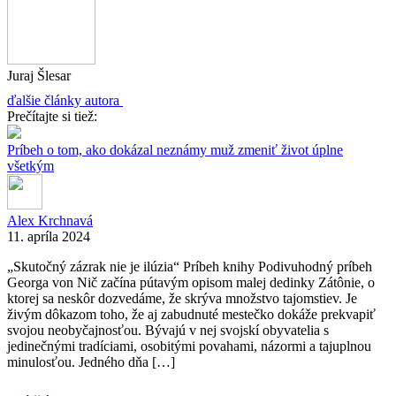
Juraj Šlesar
ďalšie články autora
Prečítajte si tiež:
Príbeh o tom, ako dokázal neznámy muž zmeniť život úplne
všetkým
Alex Krchnavá
11. apríla 2024
„Skutočný zázrak nie je ilúzia“ Príbeh knihy Podivuhodný príbeh
Georga von Nič začína pútavým opisom malej dedinky Zátônie, o
ktorej sa neskôr dozvedáme, že skrýva množstvo tajomstiev. Je
živým dôkazom toho, že aj zabudnuté mestečko dokáže prekvapiť
svojou neobyčajnosťou. Bývajú v nej svojskí obyvatelia s
jedinečnými tradíciami, osobitými povahami, názormi a tajuplnou
minulosťou. Jedného dňa […]