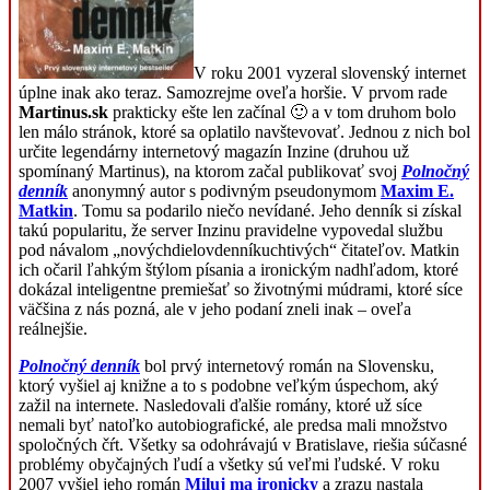
V roku 2001 vyzeral slovenský internet
úplne inak ako teraz. Samozrejme oveľa horšie. V prvom rade
Martinus.sk
prakticky ešte len začínal 🙂 a v tom druhom bolo
len málo stránok, ktoré sa oplatilo navštevovať. Jednou z nich bol
určite legendárny internetový magazín Inzine (druhou už
spomínaný Martinus), na ktorom začal publikovať svoj
Polnočný
denník
anonymný autor s podivným pseudonymom
Maxim E.
Matkin
. Tomu sa podarilo niečo nevídané. Jeho denník si získal
takú popularitu, že server Inzinu pravidelne vypovedal službu
pod návalom „novýchdielovdenníkuchtivých“ čitateľov. Matkin
ich očaril ľahkým štýlom písania a ironickým nadhľadom, ktoré
dokázal inteligentne premiešať so životnými múdrami, ktoré síce
väčšina z nás pozná, ale v jeho podaní zneli inak – oveľa
reálnejšie.
Polnočný denník
bol prvý internetový román na Slovensku,
ktorý vyšiel aj knižne a to s podobne veľkým úspechom, aký
zažil na internete. Nasledovali ďalšie romány, ktoré už síce
nemali byť natoľko autobiografické, ale predsa mali množstvo
spoločných čŕt. Všetky sa odohrávajú v Bratislave, riešia súčasné
problémy obyčajných ľudí a všetky sú veľmi ľudské. V roku
2007 vyšiel jeho román
Miluj ma ironicky
a zrazu nastala