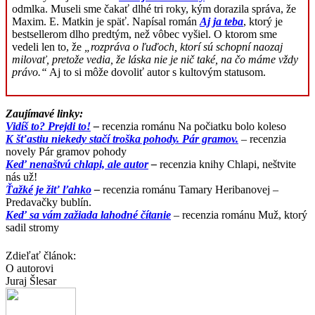
odmlka. Museli sme čakať dlhé tri roky, kým dorazila správa, že
Maxim. E. Matkin je späť. Napísal román
Aj ja teba
, ktorý je
bestsellerom dlho predtým, než vôbec vyšiel. O ktorom sme
vedeli len to, že
„rozpráva o ľuďoch, ktorí sú schopní naozaj
milovať, pretože vedia, že láska nie je nič také, na čo máme vždy
právo.“
Aj to si môže dovoliť autor s kultovým statusom.
Zaujímavé linky:
Vidíš to? Prejdi to!
–
recenzia románu Na počiatku bolo koleso
K šťastiu niekedy stačí troška pohody. Pár gramov.
– recenzia
novely Pár gramov pohody
Keď nenaštvú chlapi, ale autor
–
recenzia knihy Chlapi, neštvite
nás už!
Ťažké je žiť ľahko
–
recenzia románu Tamary Heribanovej –
Predavačky bublín.
Keď sa vám zažiada lahodné čítanie
– recenzia románu Muž, ktorý
sadil stromy
Zdieľať článok:
O autorovi
Juraj Šlesar