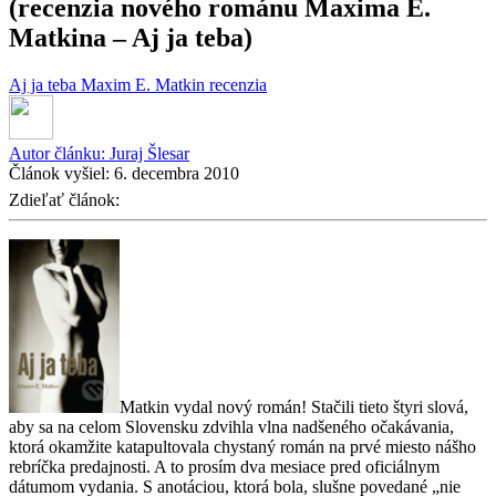
(recenzia nového románu Maxima E.
Matkina – Aj ja teba)
Aj ja teba
Maxim E. Matkin
recenzia
Autor článku:
Juraj Šlesar
Článok vyšiel:
6. decembra 2010
Zdieľať článok:
Matkin vydal nový román! Stačili tieto štyri slová,
aby sa na celom Slovensku zdvihla vlna nadšeného očakávania,
ktorá okamžite katapultovala chystaný román na prvé miesto nášho
rebríčka predajnosti. A to prosím dva mesiace pred oficiálnym
dátumom vydania. S anotáciou, ktorá bola, slušne povedané „nie