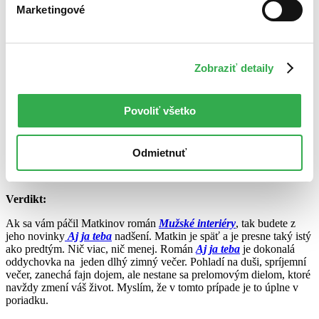
Maxim E. Matkin
sa nikdy netváril, že píše „hochliteratur“ a je
Marketingové
očividné, že s tým neplánuje začínať ani týmto románom. Namiesto
toho nám ponúka pár životných právd, ktoré sú už jeho poznávacím
znakom, na pozadí príbehu, ktorý vám vyšumí z hlavy ešte kým sa
pustíte do nového Dána. Ak ste v tom správnom veku, tak si možno
Zobraziť detaily
zapíšete jeho postrehy do „zápisníčka životných právd“, ale to je tak
všetko. Ak ste čakali, že vďaka trojročnej pauze nastane v
Matkinovej tvorbe nejaký posun, tak ste čakali márne. Stále je to ten
Povoliť všetko
istý starý, dobrý Matkin čo doteraz. So všetkými pozitívami, aj
negatívami, ktoré prináša jeho tvorba. Jeho fanúšikovia budú
spokojní, jeho odporcovia názor nezmenia.
Odmietnuť
„Som ako plávajúca kačka. Na hladine pokojná a nehybná, pod
hladinou veslujúca o život.“
Verdikt:
Ak sa vám páčil Matkinov román
Mužské interiéry
, tak budete z
jeho novinky
Aj ja teba
nadšení. Matkin je späť a je presne taký istý
ako predtým. Nič viac, nič menej. Román
Aj ja teba
je dokonalá
oddychovka na jeden dlhý zimný večer. Pohladí na duši, spríjemní
večer, zanechá fajn dojem, ale nestane sa prelomovým dielom, ktoré
navždy zmení váš život. Myslím, že v tomto prípade je to úplne v
poriadku.