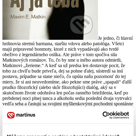
Je jedno, či hlavní
hrdinovia stretnú barmana, staršiu vdovu alebo patológa. Všetci
majú pripravené bonmoty, ktoré z nich vypadávajú ako tvrdé
obeživo z legendárneho oslíka. Ale práve v tom spočíva sila
Matkinových románov. To, čo by sme u iného autora odmietli,
Matkinovi „žerieme.“ A keď sa už predsa len dostavuje pocit, že
toho za chvíľu bude priveľa, dej sa pohne ďalej, sústredí sa inú
postavu, prípadne sa stane niečo, čo upúta našu pozornosť do tej
miery, že si ani neuvedomíme, ako pekne sme práve „spapali“ ďalší
prudko filozofický (alebo skôr filozofujúci) dialóg, aký sa v
skutočnom živote odohráva len počas ranného brieždenia, keď po
prebdenej noci plnej tanca a alkoholu sedia poslední dvaja vytrvalci
vedľa seba a častujú sa svojimi myšlienkovými pochodmi spontánne
a bez cenzúry svedomia.
„Žijeme vo vlastnej hlave ako v klietke, – povedal Dub Arnemu. –
My starí sme si už na tie svoje klietky zvykli. Predsa len, za tie roky.
Ale vy mladí, vy si ešte stále myslíte, že mimo tých klietok je niečo
lepšie. A tak hľadáte únik. A tak drogujete, kradnete, podvádzate,