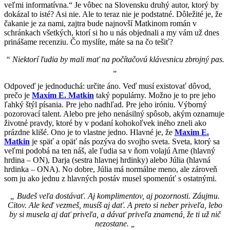
veľmi informatívna.“ Je vôbec na Slovensku druhý autor, ktorý by
dokázal to isté? Asi nie. Ale to teraz nie je podstatné. Dôležité je, že
čakanie je za nami, zajtra bude najnovší Matkinom román v
schránkach všetkých, ktorí si ho u nás objednali a my vám už dnes
prinášame recenziu. Čo myslíte, máte sa na čo tešiť?
“ Niektorí ľudia by mali mať na počítačovú klávesnicu zbrojný pas.
„
Odpoveď je jednoduchá: určite áno. Veď musí existovať dôvod,
prečo je
Maxim E. Matkin
taký populárny. Možno je to pre jeho
ľahký štýl písania. Pre jeho nadhľad. Pre jeho iróniu. Výborný
pozorovací talent. Alebo pre jeho nenásilný spôsob, akým oznamuje
životné pravdy, ktoré by v podaní kohokoľvek iného zneli ako
prázdne klišé. Ono je to vlastne jedno. Hlavné je, že
Maxim E.
Matkin
je späť a opäť nás pozýva do svojho sveta. Sveta, ktorý sa
veľmi podobá na ten náš, ale ľudia sa v ňom volajú Arne (hlavný
hrdina – ON), Darja (sestra hlavnej hrdinky) alebo Júlia (hlavná
hrdinka – ONA). No dobre, Júlia má normálne meno, ale zároveň
som ju ako jednu z hlavných postáv musel spomenúť s ostatnými.
„
Budeš veľa dostávať. Aj komplimentov, aj pozornosti. Záujmu.
Citov. Ale keď vezmeš, musíš aj dať. A preto si neber priveľa, lebo
by si musela aj dať priveľa, a dávať priveľa znamená, že ti už nič
nezostane. „