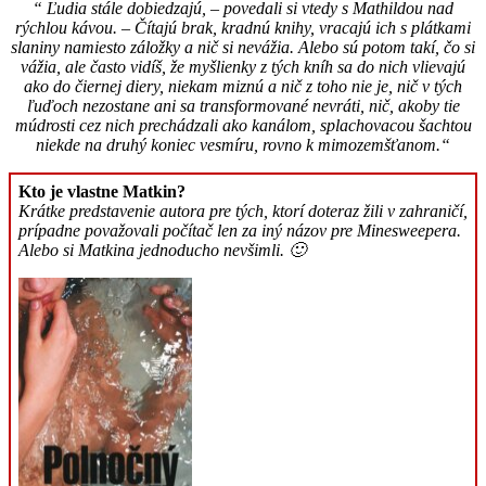
“ Ľudia stále dobiedzajú, – povedali si vtedy s Mathildou nad
rýchlou kávou. – Čítajú brak, kradnú knihy, vracajú ich s plátkami
slaniny namiesto záložky a nič si nevážia. Alebo sú potom takí, čo si
vážia, ale často vidíš, že myšlienky z tých kníh sa do nich vlievajú
ako do čiernej diery, niekam miznú a nič z toho nie je, nič v tých
ľuďoch nezostane ani sa transformované nevráti, nič, akoby tie
múdrosti cez nich prechádzali ako kanálom, splachovacou šachtou
niekde na druhý koniec vesmíru, rovno k mimozemšťanom.“
Kto je vlastne Matkin?
Krátke predstavenie autora pre tých, ktorí doteraz žili v zahraničí,
prípadne považovali počítač len za iný názov pre Minesweepera.
Alebo si Matkina jednoducho nevšimli. 🙂