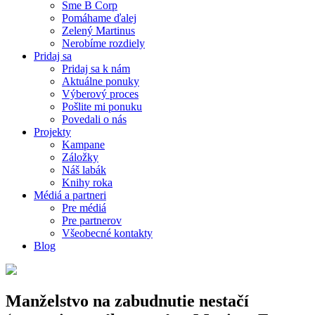
Sme B Corp
Pomáhame ďalej
Zelený Martinus
Nerobíme rozdiely
Pridaj sa
Pridaj sa k nám
Aktuálne ponuky
Výberový proces
Pošlite mi ponuku
Povedali o nás
Projekty
Kampane
Záložky
Náš labák
Knihy roka
Médiá a partneri
Pre médiá
Pre partnerov
Všeobecné kontakty
Blog
Manželstvo na zabudnutie nestačí