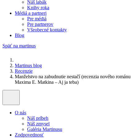
Náš labák
Knihy roka
Médiá a partneri
Pre médiá
Pre partnerov
Všeobecné kontakty
Blog
Späť na martinus
Martinus blog
Recenzie
Manželstvo na zabudnutie nestačí (recenzia nového románu
Maxima E. Matkina – Aj ja teba)
O nás
Náš príbeh
Náš zmysel
Galéria Martinusu
Zodpovednosť