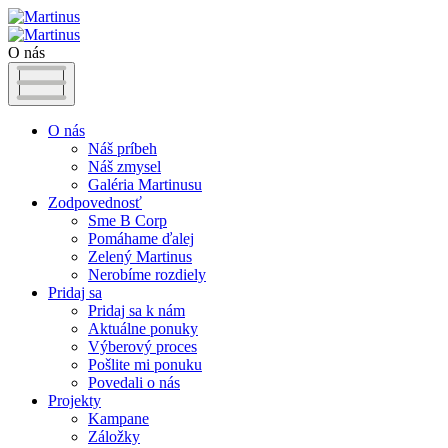
O nás
O nás
Náš príbeh
Náš zmysel
Galéria Martinusu
Zodpovednosť
Sme B Corp
Pomáhame ďalej
Zelený Martinus
Nerobíme rozdiely
Pridaj sa
Pridaj sa k nám
Aktuálne ponuky
Výberový proces
Pošlite mi ponuku
Povedali o nás
Projekty
Kampane
Záložky