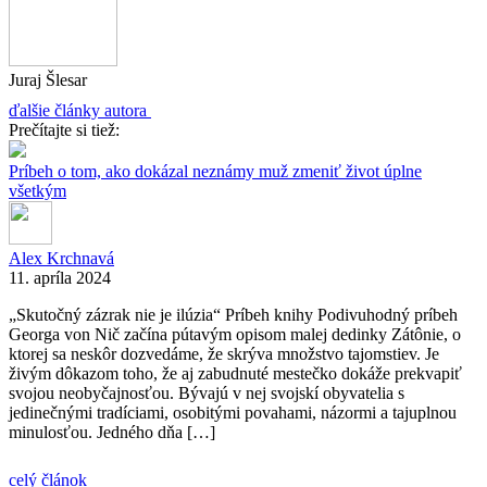
Juraj Šlesar
ďalšie články autora
Prečítajte si tiež:
Príbeh o tom, ako dokázal neznámy muž zmeniť život úplne
všetkým
Alex Krchnavá
11. apríla 2024
„Skutočný zázrak nie je ilúzia“ Príbeh knihy Podivuhodný príbeh
Georga von Nič začína pútavým opisom malej dedinky Zátônie, o
ktorej sa neskôr dozvedáme, že skrýva množstvo tajomstiev. Je
živým dôkazom toho, že aj zabudnuté mestečko dokáže prekvapiť
svojou neobyčajnosťou. Bývajú v nej svojskí obyvatelia s
jedinečnými tradíciami, osobitými povahami, názormi a tajuplnou
minulosťou. Jedného dňa […]
celý článok