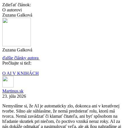
Zdieľať článok:
O autorovi
Zuzana Galková
Zuzana Galková
ďalšie články autora
Prečítajte si tiež:
O AI V KNIHÁCH
Martinus.sk
23. júla 2026
Nemyslíme si, že AI je automaticky zlo, dokonca ani v kreatívnej
tvorbe. Silno ale súhlasíme, že nemá predstierať rolu, ktorú má
tvorca. Nemá zavádzať či klamať čitateľa, ani byť spôsobom na
hľadanie skratiek pri niečom, čo poctivo vzniká neraz roky. AI za
nás dokáže odmakať a nasimulovať veľa, ale ak ňou nahradíme aj