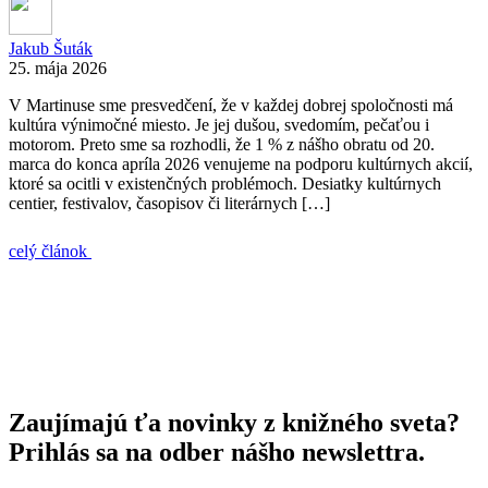
Jakub Šuták
25. mája 2026
V Martinuse sme presvedčení, že v každej dobrej spoločnosti má
kultúra výnimočné miesto. Je jej dušou, svedomím, pečaťou i
motorom. Preto sme sa rozhodli, že 1 % z nášho obratu od 20.
marca do konca apríla 2026 venujeme na podporu kultúrnych akcií,
ktoré sa ocitli v existenčných problémoch. Desiatky kultúrnych
centier, festivalov, časopisov či literárnych […]
celý článok
Zaujímajú ťa novinky z knižného sveta?
Prihlás sa na odber nášho newslettra.