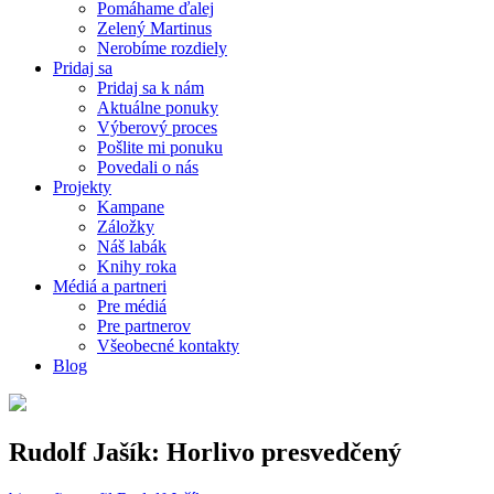
Pomáhame ďalej
Zelený Martinus
Nerobíme rozdiely
Pridaj sa
Pridaj sa k nám
Aktuálne ponuky
Výberový proces
Pošlite mi ponuku
Povedali o nás
Projekty
Kampane
Záložky
Náš labák
Knihy roka
Médiá a partneri
Pre médiá
Pre partnerov
Všeobecné kontakty
Blog
Rudolf Jašík: Horlivo presvedčený