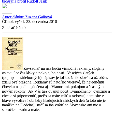
biografia
profil
Rudolf Jašík
Autor článku:
Zuzana Galková
Článok vyšiel:
23. decembra 2010
Zdieľať článok:
Zovšadiaľ na nás hučia vianočné reklamy, slogany
oslavujúce čas lásky a pokoja, hojnosti. Veselých zlatých
(poprípade strieborných) nápisov je toľko, že tie slová sa už občas
zdajú byť prázdne. Reklamy sú natoľko vtieravé, že nejednému
človeku napadlo: „dočerta aj s Vianocami, pokojom a šťastným
novým rokom“. Ak Vás tiež ovanul pocit „vianočného“ cynizmu a
chcete si pripomenúť, prečo sa máte tešiť a radovať, nemusíte v
hlave vyvolávať obrázky hladujúcich afrických detí (a toto nie je
narážka na Dedeho), stačí sa iba vrátiť na Slovensko ani nie o
storočie dozadu a máte.