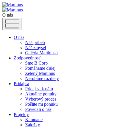
O nás
O nás
Náš príbeh
Náš zmysel
Galéria Martinusu
Zodpovednosť
Sme B Corp
Pomáhame ďalej
Zelený Martinus
Nerobíme rozdiely
Pridaj sa
Pridaj sa k nám
Aktuálne ponuky
Výberový proces
Pošlite mi ponuku
Povedali o nás
Projekty
Kampane
Záložky