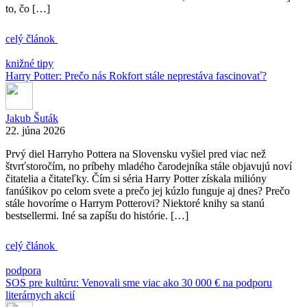
to, čo […]
celý článok
knižné tipy
Harry Potter: Prečo nás Rokfort stále neprestáva fascinovať?
Jakub Šuták
22. júna 2026
Prvý diel Harryho Pottera na Slovensku vyšiel pred viac než
štvrťstoročím, no príbehy mladého čarodejníka stále objavujú noví
čitatelia a čitateľky. Čím si séria Harry Potter získala milióny
fanúšikov po celom svete a prečo jej kúzlo funguje aj dnes? Prečo
stále hovoríme o Harrym Potterovi? Niektoré knihy sa stanú
bestsellermi. Iné sa zapíšu do histórie. […]
celý článok
podpora
SOS pre kultúru: Venovali sme viac ako 30 000 € na podporu
literárnych akcií