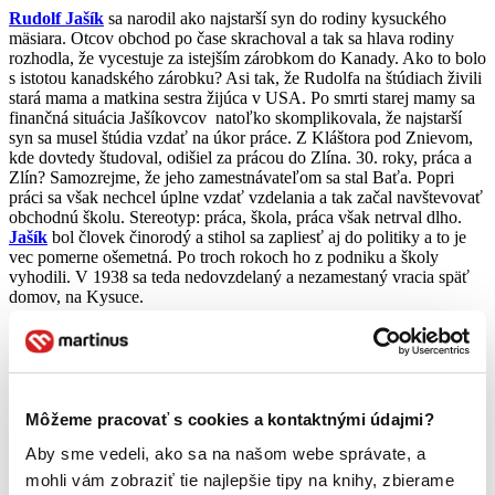
Rudolf Jašík
sa narodil ako najstarší syn do rodiny kysuckého
mäsiara. Otcov obchod po čase skrachoval a tak sa hlava rodiny
rozhodla, že vycestuje za istejším zárobkom do Kanady. Ako to bolo
s istotou kanadského zárobku? Asi tak, že Rudolfa na štúdiach živili
stará mama a matkina sestra žijúca v USA. Po smrti starej mamy sa
finančná situácia Jašíkovcov natoľko skomplikovala, že najstarší
syn sa musel štúdia vzdať na úkor práce. Z Kláštora pod Znievom,
kde dovtedy študoval, odišiel za prácou do Zlína. 30. roky, práca a
Zlín? Samozrejme, že jeho zamestnávateľom sa stal Baťa. Popri
práci sa však nechcel úplne vzdať vzdelania a tak začal navštevovať
obchodnú školu. Stereotyp: práca, škola, práca však netrval dlho.
Jašík
bol človek činorodý a stihol sa zapliesť aj do politiky a to je
vec pomerne ošemetná. Po troch rokoch ho z podniku a školy
vyhodili. V 1938 sa teda nedovzdelaný a nezamestaný vracia späť
domov, na Kysuce.
Ako to už u ľudí s presvedčením býva, ani tu si s politikou nedal
pokoja a pracoval ako roznášač letákov komunistickej strany.
Koncom 30. rokov hlásenie sa ku komunistickej strane nepatrilo k
najlepším nápadom a roznášanie letákov pre túto stranu patrilo
rozhodne k tým horším.
Aj na Kysuciach sa to teda nezaobišlo bez
Môžeme pracovať s cookies a kontaktnými údajmi?
následkov. Horlivého roznášača letákov zatkli a odsúdili na polročné
väzenie. Za polroka vo väzení sa stihol dostatočne povenovať
Aby sme vedeli, ako sa na našom webe správate, a
ruštine, aby sa mu to po naverbovaní a odvelení na Východný front
mohli vám zobraziť tie najlepšie tipy na knihy, zbierame
len zišlo. Po vypuknutí druhej svetovej vojny narukoval k