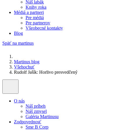
Náš labák
Knihy roka
Médiá a partneri
Pre médiá
Pre partnerov
Všeobecné kontakty
Blog
Späť na martinus
Martinus blog
Všehochuť
Rudolf Jašík: Horlivo presvedčený
O nás
Náš príbeh
Náš zmysel
Galéria Martinusu
Zodpovednosť
Sme B Corp