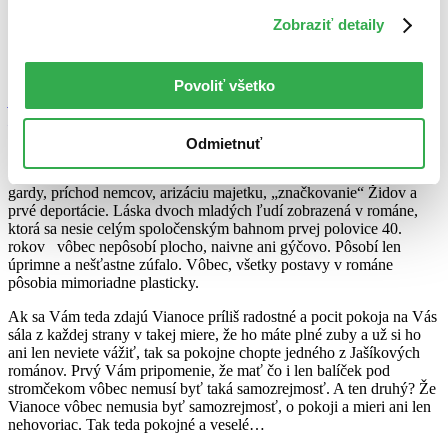
prvky. Realita krutej biedy rodného kraja verzus nádherná kysucká
Zobraziť detaily
príroda je ukážkou básnického citu autora. Na brehu priezračnej
rieky bol podľa kritiky román napísaný „srdcom, nielen rozumom“.
Ozajstný úspech však prišiel až s napísaním
Námestie svätej
Povoliť všetko
Alžbety
. Francúzi majú Rollandovo
Peter a Lucia
, my máme
Námestie svätej Alžbety
. Tragický príbeh mladých milencov poslúžil
Jašíkovi na odsúdenie zverstiev fašizmu a vôbec celej vojny. Za
Odmietnuť
tému, si zvolil asi tú najpálčivejšiu možnú – židovskú otázku. Na
osudoch obyvateľov Nitry zachytáva vzmáhanie sa Hlinkovej
gardy, príchod nemcov, arizáciu majetku, „značkovanie“ Židov a
prvé deportácie. Láska dvoch mladých ľudí zobrazená v románe,
ktorá sa nesie celým spoločenským bahnom prvej polovice 40.
rokov vôbec nepôsobí plocho, naivne ani gýčovo. Pôsobí len
úprimne a nešťastne zúfalo. Vôbec, všetky postavy v románe
pôsobia mimoriadne plasticky.
Ak sa Vám teda zdajú Vianoce príliš radostné a pocit pokoja na Vás
sála z každej strany v takej miere, že ho máte plné zuby a už si ho
ani len neviete vážiť, tak sa pokojne chopte jedného z Jašíkových
románov. Prvý Vám pripomenie, že mať čo i len balíček pod
stromčekom vôbec nemusí byť taká samozrejmosť. A ten druhý? Že
Vianoce vôbec nemusia byť samozrejmosť, o pokoji a mieri ani len
nehovoriac. Tak teda pokojné a veselé…