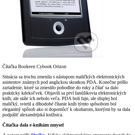
Čítačka Bookeen Cybook Orizon
Situácia sa trochu zmenila s nástupom maličkých elektronických
asistentov známych pod anglickou skratkou PDA. Konečne prišlo
zariadenie, ktoré sa zmestilo pohodlne do ruky a čítať sa dalo
prakticky kdekoľvek. Objavili sa prví fanúšikovia elektronických
kníh, ale stále ich nebolo veľa. PDA boli fajn, ale displej bol
maličký, svietil a dlhodobé čítanie kníh týmto spôsobom bol
elegantný spôsob ako si dopomôcť k okuliarom, ktorými by sa dala
podpáliť alexandrijská knižnica.
Čítačka dala e-knihám zmysel