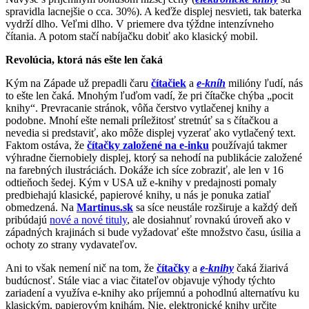
spravidla lacnejšie o cca. 30%). A keďže displej nesvieti, tak baterka
vydrží dlho. Veľmi dlho. V priemere dva týždne intenzívneho
čítania. A potom stačí nabíjačku dobiť ako klasický mobil.
Revolúcia, ktorá nás ešte len čaká
Kým na Západe už prepadli čaru
čítačiek
a
e-kníh
milióny ľudí, nás
to ešte len čaká. Mnohým ľuďom vadí, že pri čítačke chýba „pocit
knihy“. Prevracanie stránok, vôňa čerstvo vytlačenej knihy a
podobne. Mnohí ešte nemali príležitosť stretnúť sa s čítačkou a
nevedia si predstaviť, ako môže displej vyzerať ako vytlačený text.
Faktom ostáva, že
čítačky založené na e-inku
používajú takmer
výhradne čiernobiely displej, ktorý sa nehodí na publikácie založené
na farebných ilustráciách. Dokáže ich síce zobraziť, ale len v 16
odtieňoch šedej. Kým v USA už e-knihy v predajnosti pomaly
predbiehajú klasické, papierové knihy, u nás je ponuka zatiaľ
obmedzená. Na
Martinus.sk
sa síce neustále rozširuje a každý deň
pribúdajú
nové a nové tituly
, ale dosiahnuť rovnakú úroveň ako v
západných krajinách si bude vyžadovať ešte množstvo času, úsilia a
ochoty zo strany vydavateľov.
Ani to však nemení nič na tom, že
čítačky
a
e-knihy
čaká žiarivá
budúcnosť. Stále viac a viac čitateľov objavuje výhody týchto
zariadení a využíva e-knihy ako príjemnú a pohodlnú alternatívu ku
klasickým, papierovým knihám. Nie, elektronické knihy určite