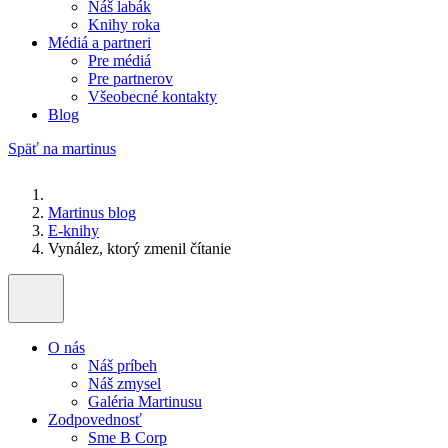
Náš labák
Knihy roka
Médiá a partneri
Pre médiá
Pre partnerov
Všeobecné kontakty
Blog
Späť na martinus
Martinus blog
E-knihy
Vynález, ktorý zmenil čítanie
O nás
Náš príbeh
Náš zmysel
Galéria Martinusu
Zodpovednosť
Sme B Corp