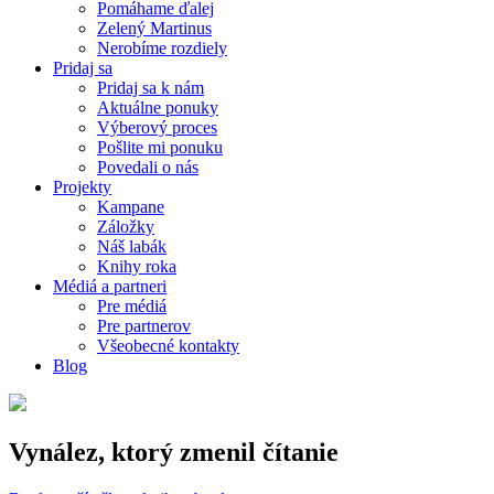
Pomáhame ďalej
Zelený Martinus
Nerobíme rozdiely
Pridaj sa
Pridaj sa k nám
Aktuálne ponuky
Výberový proces
Pošlite mi ponuku
Povedali o nás
Projekty
Kampane
Záložky
Náš labák
Knihy roka
Médiá a partneri
Pre médiá
Pre partnerov
Všeobecné kontakty
Blog
Vynález, ktorý zmenil čítanie