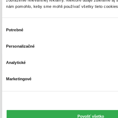
zobrazenie relevantnej reklamy. Niektoré údaje zdieľame aj s
nám pomohlo, keby sme mohli používať všetky tieto cookie
Výber
Juraj Šlesar
Potrebné
súhlasu
ďalšie články autora
Prečítajte si tiež:
Personalizačné
knižné tipy
Najpredávanejšie knihy za rok 2024
Analytické
Katka Kubalová
20. decembra 2024
Marketingové
Najpredávanejšie knihy za rok 2024 Najpredávanejšie e-knihy za
rok 2024 Najpredávanejšie audioknihy za rok 2024
Najpredávanejšie hry za rok 2024 Najpredávanejšie albumy za rok
2024
celý článok
Povoliť všetko
Zoberte e-knižky na dovolenku a vyhrajte!