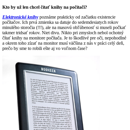
Kto by už len chcel čítať knihy na počítači?
Elektronické knihy
poznáme prakticky od začiatku existencie
počítačov. Ich prvá zmienka sa datuje do sedemdesiatych rokov
minulého storočia (!!!), ale na masovú obľúbenosť si museli počkať
takmer tridsať rokov. Niet divu. Nikto pri zmysloch nebol ochotný
čítať knihy na monitore počítača. Je to škodlivé pre oči, nepohodlné
a okrem toho zízať na monitor musí väčšina z nás v práci celý deň,
prečo by sme to robili ešte aj vo voľnom čase?