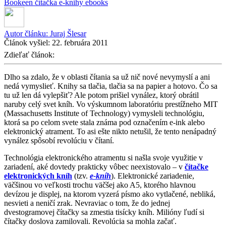
Bookeen
čítačka
e-knihy
ebooks
Autor článku:
Juraj Šlesar
Článok vyšiel:
22. februára 2011
Zdieľať článok:
Dlho sa zdalo, že v oblasti čítania sa už nič nové nevymyslí a ani
nedá vymyslieť. Knihy sa tlačia, tlačia sa na papier a hotovo. Čo sa
tu už len dá vylepšiť? Ale potom prišiel vynález, ktorý obrátil
naruby celý svet kníh. Vo výskumnom laboratóriu prestížneho MIT
(Massachusetts Institute of Technology) vymysleli technológiu,
ktorá sa po celom svete stala známa pod označením e-ink alebo
elektronický atrament. To asi ešte nikto netušil, že tento nenápadný
vynález spôsobí revolúciu v čítaní.
Technológia elektronického atramentu si našla svoje využitie v
zariadení, aké dovtedy prakticky vôbec neexistovalo – v
čítačke
elektronických kníh
(tzv.
e-kníh
). Elektronické zariadenie,
väčšinou vo veľkosti trochu väčšej ako A5, ktorého hlavnou
devízou je displej, na ktorom vyzerá písmo ako vytlačené, nebliká,
nesvieti a neničí zrak. Nevraviac o tom, že do jednej
dvestogramovej čítačky sa zmestia tisícky kníh. Milióny ľudí si
čítačky doslova zamilovali. Revolúcia sa mohla začať.