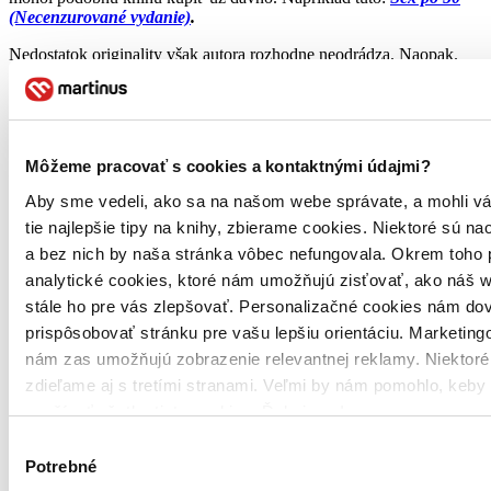
(Necenzurované vydanie)
.
Nedostatok originality však autora rozhodne neodrádza. Naopak.
Úspech ho povzbudil a v súčasnosti plánuje pokračovanie svojho
hitu, ktoré má predbežný pracovný názov
Reasons to Trust
Politicians
(Dôvody, prečo veriť politikom).
Obsah je snáď jasný už
teraz.
Môžeme pracovať s cookies a kontaktnými údajmi?
Zaujímavé linky:
Aby sme vedeli, ako sa na našom webe správate, a mohli v
Fantasy sága Odkaz dračích jazdcov sa dočká záverečnej časti.
tie najlepšie tipy na knihy, zbierame cookies. Niektoré sú na
Konečne.
a bez nich by naša stránka vôbec nefungovala. Okrem toho
Twitter oslavuje piate narodeniny a píše dejiny. Je najvyšší čas
analytické cookies, ktoré nám umožňujú zisťovať, ako náš w
pridať sa!
stále ho pre vás zlepšovať. Personalizačné cookies nám dov
Česká kniha o pozitívnom vplyve vína na zdravie je druhou
prispôsobovať stránku pre vašu lepšiu orientáciu. Marketing
najlepšou na svete
nám zas umožňujú zobrazenie relevantnej reklamy. Niektoré
V Británii rozdali cez víkend milión kníh. Britský Knihobežník
zdieľame aj s tretími stranami. Veľmi by nám pomohlo, keby
sa môže začať.
používať všetky tieto cookies. Ďakujeme!
Neodmietajte mladých autorov! Nikdy neviete, či to nie je Tim
Výber
Burton…
Potrebné
súhlasu