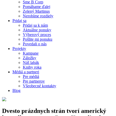
Sme B Corp
Pomáhame ďalej
Zelený Martinus
Nerobíme rozdiely
Pridaj sa
Pridaj sa k nám
Aktuálne ponuky
Výberový proces
Pošlite mi ponuku
Povedali o nás
Projekty
Kampane
Záložky
Náš labák
Knihy roka
Médiá a partneri
Pre médiá
Pre partnerov
Všeobecné kontakty
Blog
Dvesto prázdnych strán tvorí americký