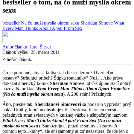
bestseller o tom, na čo muži myslia okrem
sexu
bestseller
Na čo muži myslia okrem sexu
Sheridan Simove
What
Every Man Thinks About Apart From Sex
Autor článku:
Juraj Šlesar
Článok vyšiel:
25. marca 2011
Zdieľať článok:
Čo je potrebné, aby sa kniha stala bestsellerom? Uveriteľné
postavy? Strhujúci príbeh? Štipka romantiky? Nuž… Ako práve
dokázal americký komik
Sheridan Simove
, občas úplne stačí dobrý
názov. Napríklad
What Every Man Thinks About Apart From Sex
(Na čo muži myslia okrem sexu
). A 200 strán! Prázdnych.
Áno, presne tak.
Sheridanovi Simoveovi
sa podarilo vypredať prvý
náklad knihy, ktorá neobsahuje nič. Doslova. Je to len dvesto
prázdnych strán zviazaných v knižnej väzbe s uštipačným názvom
What Every Man Thinks About Apart From Sex (Na čo muži
myslia okrem sexu
). Samozrejme, prázdne strany sú zároveň
pointou tejto „knihy“, ale ani samotný autor nezastiera, že ide len o