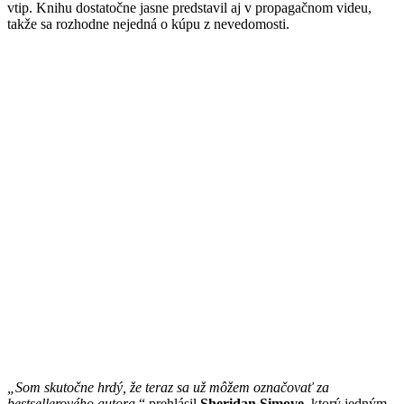
vtip. Knihu dostatočne jasne predstavil aj v propagačnom videu,
takže sa rozhodne nejedná o kúpu z nevedomosti.
„Som skutočne hrdý, že teraz sa už môžem označovať za
bestsellerového autora
,“ prehlásil
Sheridan Simove,
ktorý jedným