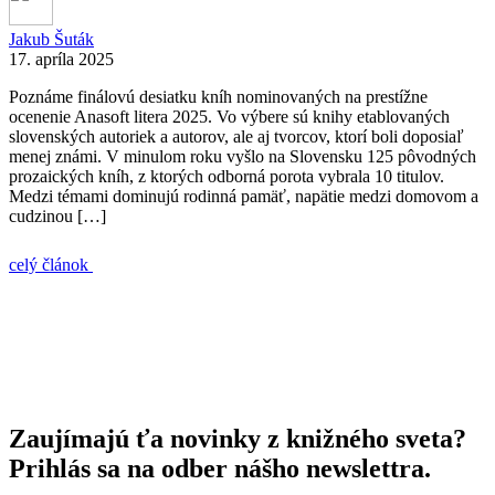
Jakub Šuták
17. apríla 2025
Poznáme finálovú desiatku kníh nominovaných na prestížne
ocenenie Anasoft litera 2025. Vo výbere sú knihy etablovaných
slovenských autoriek a autorov, ale aj tvorcov, ktorí boli doposiaľ
menej známi. V minulom roku vyšlo na Slovensku 125 pôvodných
prozaických kníh, z ktorých odborná porota vybrala 10 titulov.
Medzi témami dominujú rodinná pamäť, napätie medzi domovom a
cudzinou […]
celý článok
Zaujímajú ťa novinky z knižného sveta?
Prihlás sa na odber nášho newslettra.