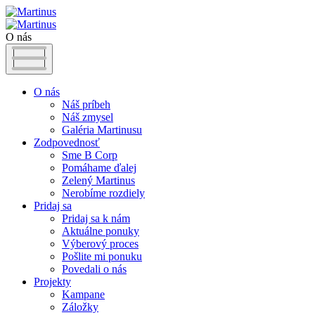
O nás
O nás
Náš príbeh
Náš zmysel
Galéria Martinusu
Zodpovednosť
Sme B Corp
Pomáhame ďalej
Zelený Martinus
Nerobíme rozdiely
Pridaj sa
Pridaj sa k nám
Aktuálne ponuky
Výberový proces
Pošlite mi ponuku
Povedali o nás
Projekty
Kampane
Záložky