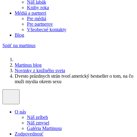
Náš labák
Knihy roka
Médiá a partneri
Pre médiá
Pre partnerov
Všeobecné kontakty
Blog
Späť na martinus
Martinus blog
Novinky z knižného sveta
Dvesto prázdnych strán tvorí americký bestseller o tom, na čo
muži myslia okrem sexu
O nás
Náš príbeh
Náš zmysel
Galéria Martinusu
Zodpovednosť