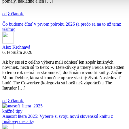
pomaly, nákladne a len […]
celý článok
Čo budeme čítať v prvom polroku 2026 (a prečo sa na to už teraz
tešíme)
Alex Krchnavá
6. februára 2026
Ak by ste si z celého výberu mali odniesť len zopár knižných
noviniek, nech sú to tieto: 🔪 Detektívky a trilery Freida McFadden
to tento rok nehrá na skromnosť, dodá nám rovno tri knihy. Začne
Milou Debbie, ktorá si konečne uprace vlastný život. Nasledovať
budú The Coworker (kolegovia sú horší než záporáci) a The
Intruder […]
celý článok
knižné tipy
Anasoft litera 2025: Vyberte si svoju novú slovenskú knihu z
finálovej desiatky