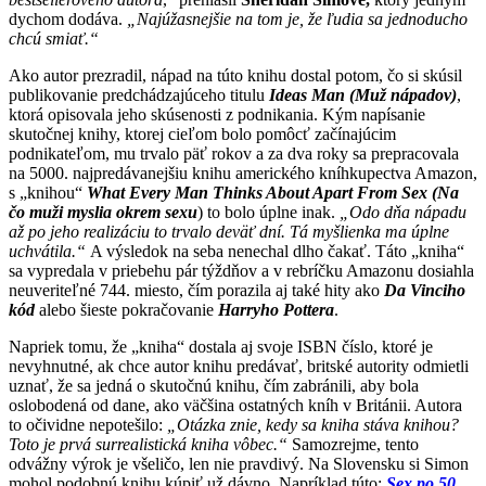
dychom dodáva.
„Najúžasnejšie na tom je, že ľudia sa jednoducho
chcú smiať.“
Ako autor prezradil, nápad na túto knihu dostal potom, čo si skúsil
publikovanie predchádzajúceho titulu
Ideas Man (Muž nápadov)
,
ktorá opisovala jeho skúsenosti z podnikania. Kým napísanie
skutočnej knihy, ktorej cieľom bolo pomôcť začínajúcim
podnikateľom, mu trvalo päť rokov a za dva roky sa prepracovala
na 5000. najpredávanejšiu knihu amerického kníhkupectva Amazon,
s „knihou“
What Every Man Thinks About Apart From Sex (Na
čo muži myslia okrem sexu
) to bolo úplne inak.
„Odo dňa nápadu
až po jeho realizáciu to trvalo deväť dní. Tá myšlienka ma úplne
uchvátila.“
A výsledok na seba nenechal dlho čakať. Táto „kniha“
sa vypredala v priebehu pár týždňov a v rebríčku Amazonu dosiahla
neuveriteľné 744. miesto, čím porazila aj také hity ako
Da Vinciho
kód
alebo šieste pokračovanie
Harryho Pottera
.
Napriek tomu, že „kniha“ dostala aj svoje ISBN číslo, ktoré je
nevyhnutné, ak chce autor knihu predávať, britské autority odmietli
uznať, že sa jedná o skutočnú knihu, čím zabránili, aby bola
oslobodená od dane, ako väčšina ostatných kníh v Británii. Autora
to očividne nepotešilo:
„Otázka znie, kedy sa kniha stáva knihou?
Toto je prvá surrealistická kniha vôbec.“
Samozrejme, tento
odvážny výrok je všeličo, len nie pravdivý. Na Slovensku si Simon
mohol podobnú knihu kúpiť už dávno. Napríklad túto:
Sex po 50