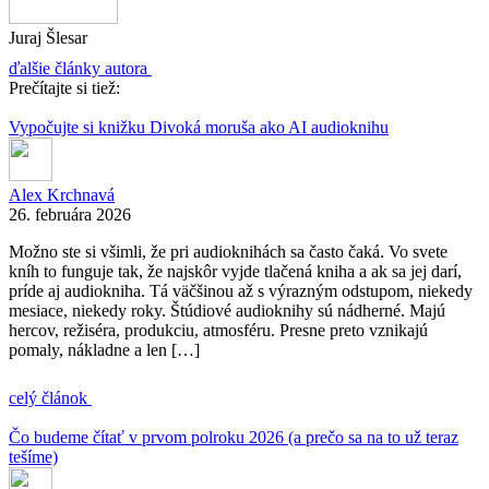
Juraj Šlesar
ďalšie články autora
Prečítajte si tiež:
Vypočujte si knižku Divoká moruša ako AI audioknihu
Alex Krchnavá
26. februára 2026
Možno ste si všimli, že pri audioknihách sa často čaká. Vo svete
kníh to funguje tak, že najskôr vyjde tlačená kniha a ak sa jej darí,
príde aj audiokniha. Tá väčšinou až s výrazným odstupom, niekedy
mesiace, niekedy roky. Štúdiové audioknihy sú nádherné. Majú
hercov, režiséra, produkciu, atmosféru. Presne preto vznikajú
pomaly, nákladne a len […]
celý článok
Čo budeme čítať v prvom polroku 2026 (a prečo sa na to už teraz
tešíme)