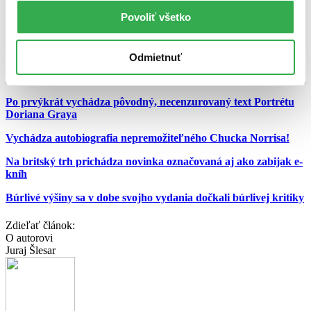
mafiánske príbehy z pera toho najpovolanejšieho, tak len pred pár
Povoliť všetko
dňami vyšiel slávny Puzov román
Sicílčan
a už onedlho vyjde aj
kniha, ktorá to celé začala –
Krstný otec
. Nevieme sa dočkať! 🙂
Zaujímavé linky:
Odmietnuť
V troch slovenských mestách sa bude konať Noc literatúry 2011
Po prvýkrát vychádza pôvodný, necenzurovaný text Portrétu
Doriana Graya
Vychádza autobiografia nepremožiteľného Chucka Norrisa!
Na britský trh prichádza novinka označovaná aj ako zabijak e-
kníh
Búrlivé výšiny sa v dobe svojho vydania dočkali búrlivej kritiky
Zdieľať článok:
O autorovi
Juraj Šlesar