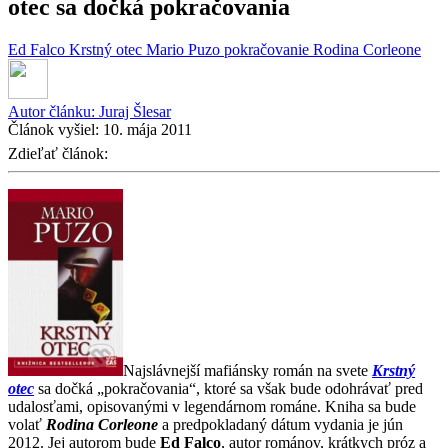
otec sa dočká pokračovania
Ed Falco
Krstný otec
Mario Puzo
pokračovanie
Rodina Corleone
Autor článku:
Juraj Šlesar
Článok vyšiel:
10. mája 2011
Zdieľať článok:
Najslávnejší mafiánsky román na svete
Krstný
otec
sa dočká „pokračovania“, ktoré sa však bude odohrávať pred
udalosťami, opisovanými v legendárnom románe. Kniha sa bude
volať
Rodina Corleone
a predpokladaný dátum vydania je jún
2012. Jej autorom bude
Ed Falco
, autor románov, krátkych próz a