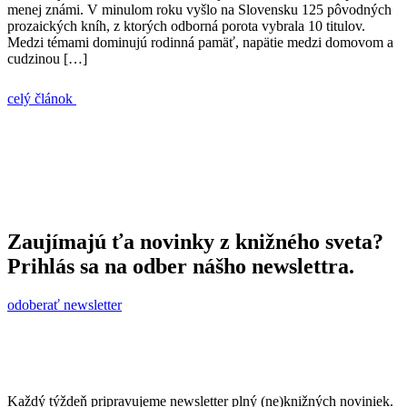
menej známi. V minulom roku vyšlo na Slovensku 125 pôvodných
prozaických kníh, z ktorých odborná porota vybrala 10 titulov.
Medzi témami dominujú rodinná pamäť, napätie medzi domovom a
cudzinou […]
celý článok
Zaujímajú ťa novinky z knižného sveta?
Prihlás sa na odber nášho newslettra.
odoberať newsletter
Každý týždeň pripravujeme newsletter plný (ne)knižných noviniek.