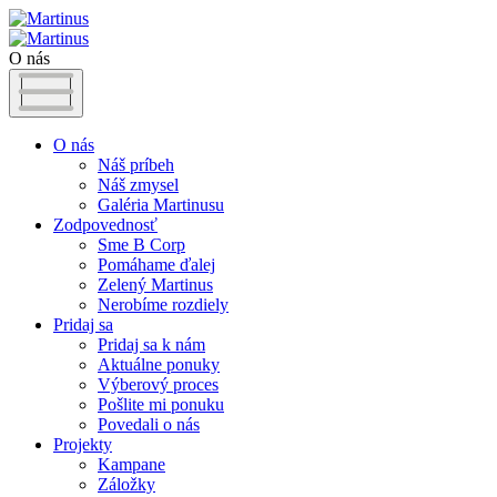
O nás
O nás
Náš príbeh
Náš zmysel
Galéria Martinusu
Zodpovednosť
Sme B Corp
Pomáhame ďalej
Zelený Martinus
Nerobíme rozdiely
Pridaj sa
Pridaj sa k nám
Aktuálne ponuky
Výberový proces
Pošlite mi ponuku
Povedali o nás
Projekty
Kampane
Záložky