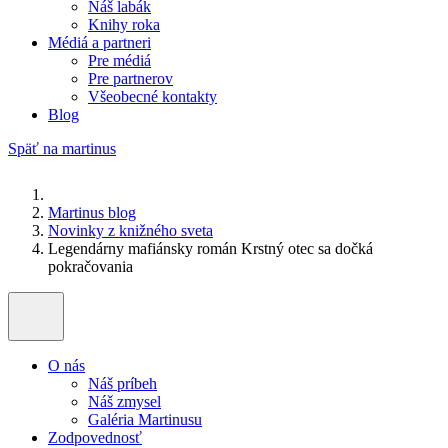
Náš labák
Knihy roka
Médiá a partneri
Pre médiá
Pre partnerov
Všeobecné kontakty
Blog
Späť na martinus
Martinus blog
Novinky z knižného sveta
Legendárny mafiánsky román Krstný otec sa dočká
pokračovania
O nás
Náš príbeh
Náš zmysel
Galéria Martinusu
Zodpovednosť