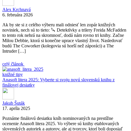
Alex Krchnavá
6. februára 2026
Ak by ste si z celého výberu mali odniesť len zopár knižných
noviniek, nech sú to tieto: 🔪 Detektívky a trilery Freida McFadden
to tento rok nehrá na skromnosť, dodá nám rovno tri knihy. Začne
Milou Debbie, ktorá si konečne uprace vlastný život. Nasledovať
budú The Coworker (kolegovia sú horší než záporáci) a The
Intruder […]
celý článok
knižné tipy
Anasoft litera 2025: Vyberte si svoju novú slovenskú knihu z
finálovej desiatky
Jakub Šuták
17. apríla 2025
Poznáme finálovú desiatku kníh nominovaných na prestížne
ocenenie Anasoft litera 2025. Vo výbere sú knihy etablovaných
slovenských autoriek a autorov, ale aj tvorcov, ktorí boli doposiaľ