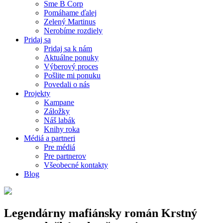
Sme B Corp
Pomáhame ďalej
Zelený Martinus
Nerobíme rozdiely
Pridaj sa
Pridaj sa k nám
Aktuálne ponuky
Výberový proces
Pošlite mi ponuku
Povedali o nás
Projekty
Kampane
Záložky
Náš labák
Knihy roka
Médiá a partneri
Pre médiá
Pre partnerov
Všeobecné kontakty
Blog
Legendárny mafiánsky román Krstný