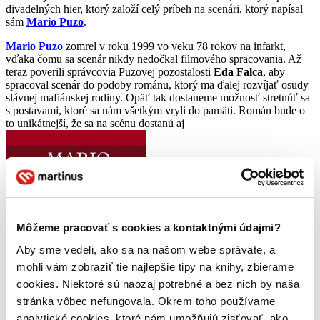
divadelných hier, ktorý založí celý príbeh na scenári, ktorý napísal
sám
Mario Puzo
.
Mario Puzo
zomrel v roku 1999 vo veku 78 rokov na infarkt,
vďaka čomu sa scenár nikdy nedočkal filmového spracovania. Až
teraz poverili správcovia Puzovej pozostalosti
Eda
Falca
, aby
spracoval scenár do podoby románu, ktorý ma ďalej rozvíjať osudy
slávnej mafiánskej rodiny. Opäť tak dostaneme možnosť stretnúť sa
s postavami, ktoré sa nám všetkým vryli do pamäti. Román bude o
to unikátnejší, že sa na scénu dostanú aj
Môžeme pracovať s cookies a kontaktnými údajmi?
Aby sme vedeli, ako sa na našom webe správate, a
mohli vám zobraziť tie najlepšie tipy na knihy, zbierame
cookies. Niektoré sú naozaj potrebné a bez nich by naša
stránka vôbec nefungovala. Okrem toho používame
analytické cookies, ktoré nám umožňujú zisťovať, ako