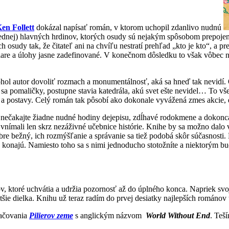
en Follett
dokázal napísať román, v ktorom uchopil zdanlivo nudnú
 (jednej) hlavných hrdinov, ktorých osudy sú nejakým spôsobom prepoje
h osudy tak, že čitateľ ani na chvíľu nestratí prehľad „kto je kto“, a pre
iare a úlohy jasne zadefinované. V konečnom dôsledku to však vôbec 
 mohol autor dovoliť rozmach a monumentálnosť, aká sa hneď tak nevidí
 pomaličky, postupne stavia katedrála, akú svet ešte nevidel… To všet
i a postavy. Celý román tak pôsobí ako dokonale vyvážená zmes akcie, di
ečakajte žiadne nudné hodiny dejepisu, zdĺhavé rodokmene a dokonca a
vnímali len skrz nezáživné učebnice histórie. Knihe by sa možno dalo vy
re bežný, ich rozmýšľanie a správanie sa tiež podobá skôr súčasnosti. N
o konajú. Namiesto toho sa s nimi jednoducho stotožníte a niektorým bu
 ktoré uchvátia a udržia pozornosť až do úplného konca. Napriek svoj
e dielka. Knihu už teraz radím do prvej desiatky najlepších románov t
račovania
Pilierov zeme
s anglickým názvom
World Without End
. Teš