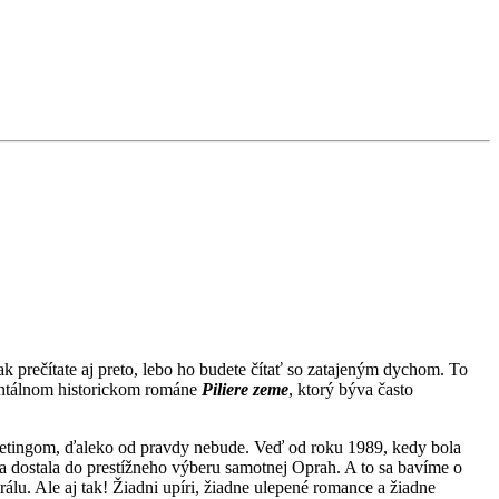
 prečítate aj preto, lebo ho budete čítať so zatajeným dychom. To
mentálnom historickom románe
Piliere zeme
, ktorý býva často
rketingom, ďaleko od pravdy nebude. Veď od roku 1989, kedy bola
sa dostala do prestížneho výberu samotnej Oprah. A to sa bavíme o
álu. Ale aj tak! Žiadni upíri, žiadne ulepené romance a žiadne