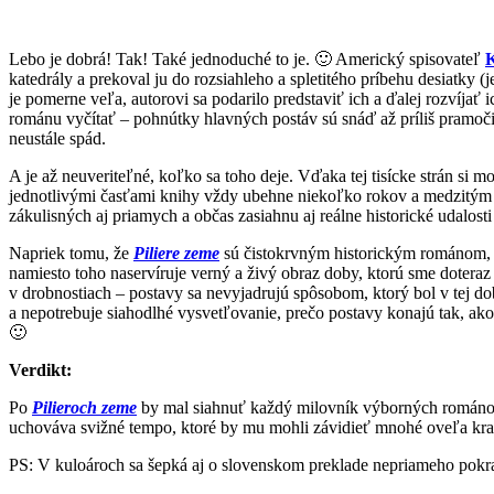
Lebo je dobrá! Tak! Také jednoduché to je. 🙂 Americký spisovateľ
K
katedrály a prekoval ju do rozsiahleho a spletitého príbehu desiatky
je pomerne veľa, autorovi sa podarilo predstaviť ich a ďalej rozvíjať ic
románu vyčítať – pohnútky hlavných postáv sú snáď až príliš pramoč
neustále spád.
A je až neuveriteľné, koľko sa toho deje. Vďaka tej tisícke strán si
jednotlivými časťami knihy vždy ubehne niekoľko rokov a medzitým sa
zákulisných aj priamych a občas zasiahnu aj reálne historické udalost
Napriek tomu, že
Piliere zeme
sú čistokrvným historickým románom, n
namiesto toho naservíruje verný a živý obraz doby, ktorú sme doteraz 
v drobnostiach – postavy sa nevyjadrujú spôsobom, ktorý bol v tej dob
a nepotrebuje siahodlhé vysvetľovanie, prečo postavy konajú tak, ak
🙂
Verdikt:
Po
Pilieroch zeme
by mal siahnuť každý milovník výborných románov,
uchováva svižné tempo, ktoré by mu mohli závidieť mnohé oveľa kratši
PS: V kuloároch sa šepká aj o slovenskom preklade nepriameho pok