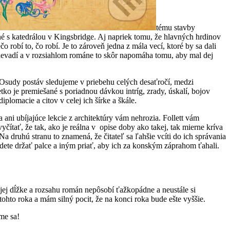
tému stavby
né s katedrálou v Kingsbridge. Aj napriek tomu, že hlavných hrdinov
čo robí to, čo robí. Je to zároveň jedna z mála vecí, ktoré by sa dali
nevadí a v rozsiahlom románe to skôr napomáha tomu, aby mal dej
. Osudy postáv sledujeme v priebehu celých desaťročí, medzi
ko je premiešané s poriadnou dávkou intríg, zrady, úskalí, bojov
plomacie a citov v celej ich šírke a škále.
ni ubíjajúce lekcie z architektúry vám nehrozia. Follett vám
čítať, že tak, ako je reálna v opise doby ako takej, tak mierne kríva
a druhú stranu to znamená, že čitateľ sa ľahšie vcíti do ich správania
dete držať palce a iným priať, aby ich za konským záprahom ťahali.
ej dĺžke a rozsahu román nepôsobí ťažkopádne a neustále si
ohto roka a mám silný pocit, že na konci roka bude ešte vyššie.
íme sa!