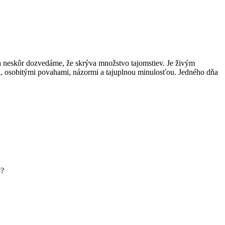
a neskôr dozvedáme, že skrýva množstvo tajomstiev. Je živým
i, osobitými povahami, názormi a tajuplnou minulosťou. Jedného dňa
y?