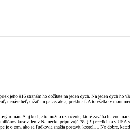
iek jeho 916 stranám ho dočítate na jeden dych. Na jeden dych ho však
ť, nenávidieť, držať im palce, ale aj preklínať. A to všetko v monu
etový román. A aj keď je to možno označenie, ktoré zaváňa hlavne ma
 miliónov kusov, len v Nemecku pripravujú 78. (!!!) reedíciu a v USA 
ípe je o tom, ako sa ľudkovia snažia postaviť kostol…. No dobre, katedr