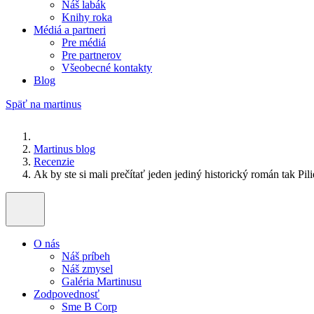
Náš labák
Knihy roka
Médiá a partneri
Pre médiá
Pre partnerov
Všeobecné kontakty
Blog
Späť na martinus
Martinus blog
Recenzie
Ak by ste si mali prečítať jeden jediný historický román tak Pil
O nás
Náš príbeh
Náš zmysel
Galéria Martinusu
Zodpovednosť
Sme B Corp