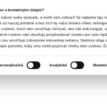
es a kontaktnými údajmi?
našom webe správate, a mohli vám zobraziť tie najlepšie tipy n
é sú naozaj potrebné a bez nich by naša stránka vôbec nefung
 cookies, ktoré nám umožňujú zisťovať, ako náš web funguje, a 
ačné cookies nám dovoľujú prispôsobovať stránku pre vašu lepši
zas umožňujú zobrazenie relevantnej reklamy. Niektoré údaje z
y nám pomohlo, keby sme mohli používať všetky tieto cookies. 
ersonalizačné
Analytické
Marketi