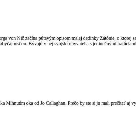
orga von Nič začína pútavým opisom malej dedinky Zátônie, o ktorej s
byčajnosťou. Bývajú v nej svojskí obyvatelia s jedinečnými tradíciam
a Mihnutím oka od Jo Callaghan. Prečo by ste si ju mali prečítať aj v