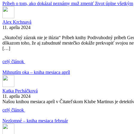
Príbeh o tom, ako dokázal neznámy muž zmeniť život úplne všetkým
Alex Krchnavá
11. apríla 2024
„Skutočný zázrak nie je ilúzia“ Príbeh knihy Podivuhodný príbeh Ge
dôkazom toho, že aj zabudnuté mestečko dokáže prekvapiť svojou neo
[…]
celý článok
Mihnutím oka – kniha mesiaca apríl
Katka Pecháčková
11. apríla 2024
Našou knihou mesiaca apríl v Čitateľskom Klube Martinus je detektívk
celý článok
Nezlomné – kniha mesiaca február