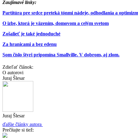
Zaujímavé linky:
Partitúra pre srdce preteká tónmi nádeje, odhodlania a optimiz
O izbe, ktorá je väzením, domovom a celým svetom
Zošalieť je také jednoduché
Za hranicami a bez edenu
Som číslo štyri pripomína Smallville. V dobrom, aj zlom.
Zdieľať článok:
O autorovi
Juraj Šlesar
Juraj Šlesar
ďalšie články autora
Prečítajte si tiež: