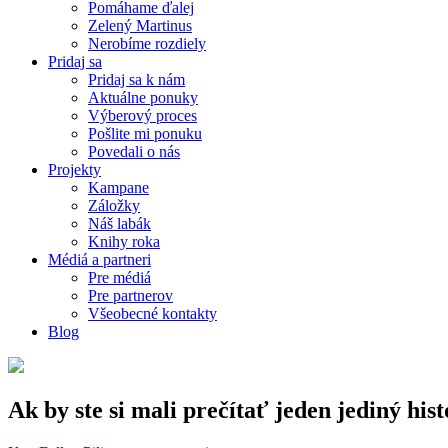
Pomáhame ďalej
Zelený Martinus
Nerobíme rozdiely
Pridaj sa
Pridaj sa k nám
Aktuálne ponuky
Výberový proces
Pošlite mi ponuku
Povedali o nás
Projekty
Kampane
Záložky
Náš labák
Knihy roka
Médiá a partneri
Pre médiá
Pre partnerov
Všeobecné kontakty
Blog
Ak by ste si mali prečítať jeden jediný hi