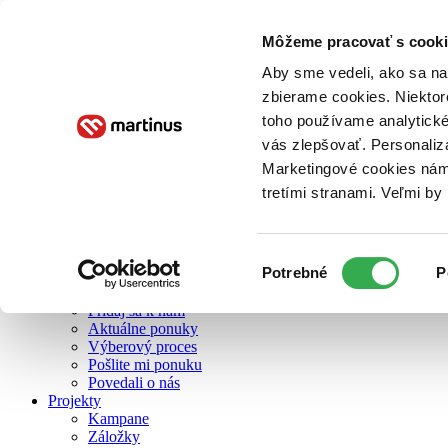
Môžeme pracovať s cooki
O nás
Aby sme vedeli, ako sa na 
zbierame cookies. Niektor
toho používame analytické
O nás
vás zlepšovať. Personaliz
Náš príbeh
Náš zmysel
Marketingové cookies nám 
Galéria Martinusu
tretími stranami. Veľmi b
Zodpovednosť
Sme B Corp
Pomáhame ďalej
Zelený Martinus
Výber
Potrebné
P
Nerobíme rozdiely
súhlasu
Pridaj sa
Pridaj sa k nám
Aktuálne ponuky
Výberový proces
Pošlite mi ponuku
Povedali o nás
Projekty
Kampane
Záložky