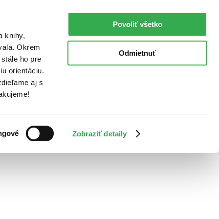
Povoliť všetko
a knihy,
ovala. Okrem
Odmietnuť
stále ho pre
u orientáciu.
dieľame aj s
Ďakujeme!
ngové
Zobraziť detaily