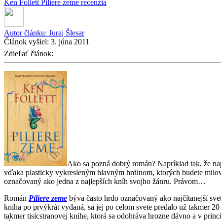
Ken Follett
Piliere zeme
recenzia
Autor článku:
Juraj Šlesar
Článok vyšiel:
3. júna 2011
Zdieľať článok:
Ako sa pozná dobrý román? Napríklad tak, že napr
vďaka plasticky vykresleným hlavným hrdinom, ktorých budete milova
označovaný ako jedna z najlepších kníh svojho žánru. Právom…
Román
Piliere zeme
býva často hrdo označovaný ako najčítanejší sv
kniha po prvýkrát vydaná, sa jej po celom svete predalo už takmer 20
takmer tisícstranovej knihe, ktorá sa odohráva hrozne dávno a v princ