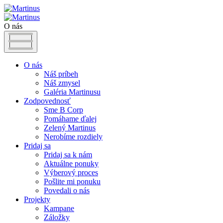
O nás
O nás
Náš príbeh
Náš zmysel
Galéria Martinusu
Zodpovednosť
Sme B Corp
Pomáhame ďalej
Zelený Martinus
Nerobíme rozdiely
Pridaj sa
Pridaj sa k nám
Aktuálne ponuky
Výberový proces
Pošlite mi ponuku
Povedali o nás
Projekty
Kampane
Záložky