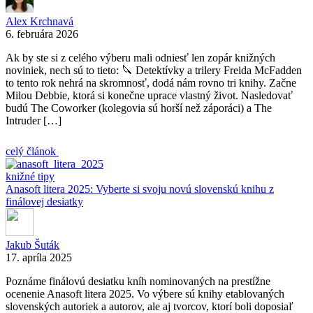
Alex Krchnavá
6. februára 2026
Ak by ste si z celého výberu mali odniesť len zopár knižných
noviniek, nech sú to tieto: 🔪 Detektívky a trilery Freida McFadden
to tento rok nehrá na skromnosť, dodá nám rovno tri knihy. Začne
Milou Debbie, ktorá si konečne uprace vlastný život. Nasledovať
budú The Coworker (kolegovia sú horší než záporáci) a The
Intruder […]
celý článok
knižné tipy
Anasoft litera 2025: Vyberte si svoju novú slovenskú knihu z
finálovej desiatky
Jakub Šuták
17. apríla 2025
Poznáme finálovú desiatku kníh nominovaných na prestížne
ocenenie Anasoft litera 2025. Vo výbere sú knihy etablovaných
slovenských autoriek a autorov, ale aj tvorcov, ktorí boli doposiaľ