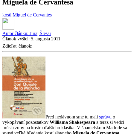
Miguela de Cervantesa
kosti
Miguel de Cervantes
Autor článku:
Juraj Šlesar
Článok vyšiel:
5. augusta 2011
Zdieľať článok:
Pred nedávnom sme tu mali
správu
o
vykopávaní pozostatkov
Williama Shakespeara
a teraz si vedci
brúsia zuby na kostru ďalšieho klasika. V španielskom Madride sa
spustí veľké hľadanie kostí slávneho
Miguela de Cervantesa
,