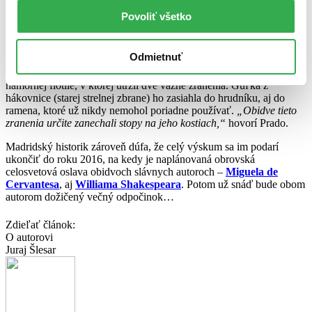
pôda do hĺbky päť metrov.
Povoliť všetko
Cervantesov dobrodružný život pomôžu odhaliť jeho kosti
Ako však vedci zistia, že ide práve o kosti slávneho autora?
Odmietnuť
„Našťastie“, viedol Cervantes pomerne dobrodružný život. V roku
1571 sa zúčastnil námornej bitky pri Lepante proti tureckej
námornej flotile, v ktorej utŕžil dve vážne zranenia. Guľka z
hákovnice (starej strelnej zbrane) ho zasiahla do hrudníku, aj do
ramena, ktoré už nikdy nemohol poriadne používať.
„Obidve tieto
zranenia určite zanechali stopy na jeho kostiach,“
hovorí Prado.
Madridský historik zároveň dúfa, že celý výskum sa im podarí
ukončiť do roku 2016, na kedy je naplánovaná obrovská
celosvetová oslava obidvoch slávnych autoroch –
Miguela de
Cervantesa
, aj
Williama Shakespeara
. Potom už snáď bude obom
autorom dožičený večný odpočinok…
Zdieľať článok:
O autorovi
Juraj Šlesar