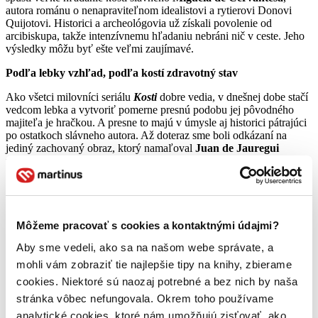
autora románu o nenapraviteľnom idealistovi a rytierovi Donovi
Quijotovi. Historici a archeológovia už získali povolenie od
arcibiskupa, takže intenzívnemu hľadaniu nebráni nič v ceste. Jeho
výsledky môžu byť ešte veľmi zaujímavé.
Podľa lebky vzhľad, podľa kostí zdravotný stav
Ako všetci milovníci seriálu
Kosti
dobre vedia, v dnešnej dobe stačí
vedcom lebka a vytvoriť pomerne presnú podobu jej pôvodného
majiteľa je hračkou. A presne to majú v úmysle aj historici pátrajúci
po ostatkoch slávneho autora. Až doteraz sme boli odkázaní na
jediný zachovaný obraz, ktorý namaľoval
Juan de Jauregui
približne 20 rokov pred Cervantesovou smrťou. Teraz by sa to
mohlo zmeniť.
Ako však ukázal už
„prípad Shakespeare“
, z kostí sa dá zistiť
oveľa viac, než len vzhľad. Napríklad aj zdravotný stav ich
pôvodného majiteľa.
Miguel de Cervantes
bol známy ako
Môžeme pracovať s cookies a kontaktnými údajmi?
notorický alkoholik, ktorý sa prakticky prepil k smrti. Ľudové
Aby sme vedeli, ako sa na našom webe správate, a
klebety sú samozrejme neoceniteľným zdrojom informácií, ale
možnosť overiť si ich vedecky tiež nie je na zahodenie. Historik
mohli vám zobraziť tie najlepšie tipy na knihy, zbierame
Fernando Prado
k tomu dodáva:
„Hovorí sa, že na sklonku života
cookies. Niektoré sú naozaj potrebné a bez nich by naša
bol veľmi chorý, ale zároveň je to
stránka vôbec nefungovala. Okrem toho používame
obdobie, kedy bol veľmi plodný ako autor.“
Samozrejme, tieto dve
analytické cookies, ktoré nám umožňujú zisťovať, ako