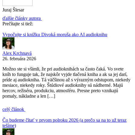
Juraj Šlesar
ďalšie články autora
Prečítajte si tiež:
Vypočujte si knižku Divoká moruša ako AI audioknihu
Alex Krchnavá
26. februára 2026
Možno ste si všimli, že pri audioknihách sa často čaká. Vo svete
kníh to funguje tak, že najskôr vyjde tlačená kniha a ak sa jej darí,
príde aj audiokniha. Tá väčšinou až s výrazným odstupom, niekedy
mesiace, niekedy roky. Štúdiové audioknihy sú nádherné. Majú
hercov, režiséra, produkciu, atmosféru. Presne preto vznikajú
pomaly, nákladne a len […]
celý článok
Čo budeme čítať v prvom polroku 2026 (a prečo sa na to už teraz
tešíme)