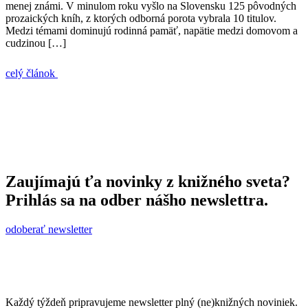
menej známi. V minulom roku vyšlo na Slovensku 125 pôvodných
prozaických kníh, z ktorých odborná porota vybrala 10 titulov.
Medzi témami dominujú rodinná pamäť, napätie medzi domovom a
cudzinou […]
celý článok
Zaujímajú ťa novinky z knižného sveta?
Prihlás sa na odber nášho newslettra.
odoberať newsletter
Každý týždeň pripravujeme newsletter plný (ne)knižných noviniek.