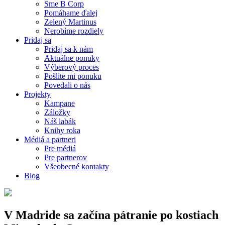
Sme B Corp
Pomáhame ďalej
Zelený Martinus
Nerobíme rozdiely
Pridaj sa
Pridaj sa k nám
Aktuálne ponuky
Výberový proces
Pošlite mi ponuku
Povedali o nás
Projekty
Kampane
Záložky
Náš labák
Knihy roka
Médiá a partneri
Pre médiá
Pre partnerov
Všeobecné kontakty
Blog
V Madride sa začína pátranie po kostiach