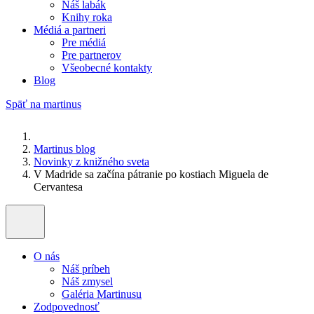
Náš labák
Knihy roka
Médiá a partneri
Pre médiá
Pre partnerov
Všeobecné kontakty
Blog
Späť na martinus
Martinus blog
Novinky z knižného sveta
V Madride sa začína pátranie po kostiach Miguela de
Cervantesa
O nás
Náš príbeh
Náš zmysel
Galéria Martinusu
Zodpovednosť