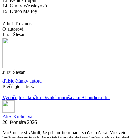
13. Remus Lupin
14. Ginny Weasleyová
15. Draco Malfoy
Zdieľať článok:
O autorovi
Juraj Šlesar
Juraj Šlesar
ďalšie články autora
Prečítajte si tiež:
Vypočujte si knižku Divoká moruša ako AI audioknihu
Alex Krchnavá
26. februára 2026
Možno ste si všimli, že pri audioknihách sa často čaká. Vo svete