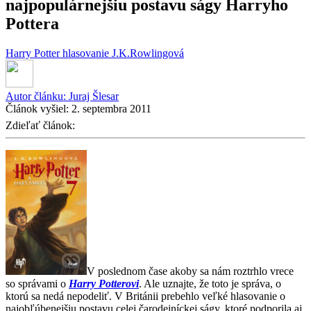
najpopulárnejšiu postavu ságy Harryho
Pottera
Harry Potter
hlasovanie
J.K.Rowlingová
Autor článku:
Juraj Šlesar
Článok vyšiel:
2. septembra 2011
Zdieľať článok:
V poslednom čase akoby sa nám roztrhlo vrece
so správami o
Harry Potterovi
. Ale uznajte, že toto je správa, o
ktorú sa nedá nepodeliť. V Británii prebehlo veľké hlasovanie o
najobľúbenejšiu postavu celej čarodejníckej ságy, ktoré podporila aj