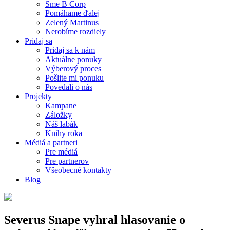
Sme B Corp
Pomáhame ďalej
Zelený Martinus
Nerobíme rozdiely
Pridaj sa
Pridaj sa k nám
Aktuálne ponuky
Výberový proces
Pošlite mi ponuku
Povedali o nás
Projekty
Kampane
Záložky
Náš labák
Knihy roka
Médiá a partneri
Pre médiá
Pre partnerov
Všeobecné kontakty
Blog
Severus Snape vyhral hlasovanie o