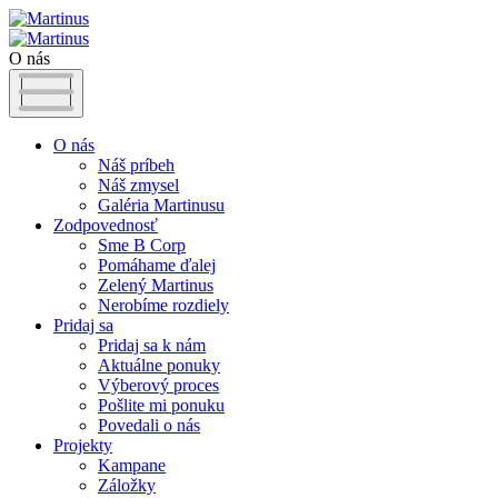
O nás
O nás
Náš príbeh
Náš zmysel
Galéria Martinusu
Zodpovednosť
Sme B Corp
Pomáhame ďalej
Zelený Martinus
Nerobíme rozdiely
Pridaj sa
Pridaj sa k nám
Aktuálne ponuky
Výberový proces
Pošlite mi ponuku
Povedali o nás
Projekty
Kampane
Záložky