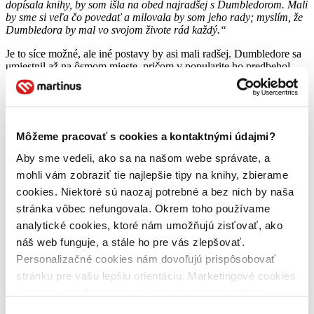
dopísala knihy, by som išla na obed najradšej s Dumbledorom. Mali
by sme si veľa čo povedať a milovala by som jeho rady; myslím, že
Dumbledora by mal vo svojom živote rád každý.“
Je to síce možné, ale iné postavy by asi mali radšej. Dumbledore sa
umiestnil až na ôsmom mieste, pričom v popularite ho predbehol
Ron aj Ginny Weasleyovci a dokonca aj excentrická Luna
Lovegoodová. Ako najmenej populárne postavy celej ságy, ktoré
nielenže sa nedostali do rebríčka, ale dostali len po jednom hlase sa
ukázali Hagridov pes Tesák a Tučná pani, obraz, ktorý stráži vchod
fakulty Chrabromilu.
Môžeme pracovať s cookies a kontaktnými údajmi?
Kompletný rebríček hlasovania:
Aby sme vedeli, ako sa na našom webe správate, a
mohli vám zobraziť tie najlepšie tipy na knihy, zbierame
1. Severus Snape
2. Hermiona Grangerová
cookies. Niektoré sú naozaj potrebné a bez nich by naša
3. Sirius Black
stránka vôbec nefungovala. Okrem toho používame
4. Harry Potter
analytické cookies, ktoré nám umožňujú zisťovať, ako
5. Ron Weasley
6. Luna Lovegoodová
náš web funguje, a stále ho pre vás zlepšovať.
7. Ginny Weasleyová
Personalizačné cookies nám dovoľujú prispôsobovať
8. Albus Dumbledore
stránku pre vašu lepšiu orientáciu. Marketingové cookies
9. Dobby
10. Draco Malfoy
nám zas umožňujú zobrazenie relevantnej reklamy.
11. Remus Lupin
Niektoré údaje zdieľame aj s tretími stranami. Veľmi by