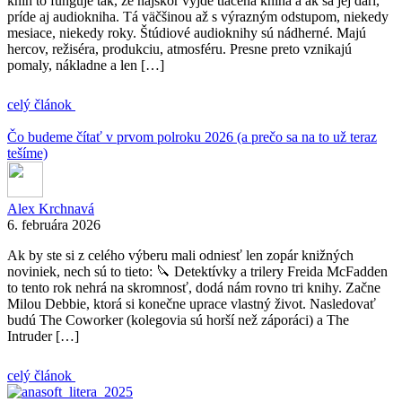
kníh to funguje tak, že najskôr vyjde tlačená kniha a ak sa jej darí,
príde aj audiokniha. Tá väčšinou až s výrazným odstupom, niekedy
mesiace, niekedy roky. Štúdiové audioknihy sú nádherné. Majú
hercov, režiséra, produkciu, atmosféru. Presne preto vznikajú
pomaly, nákladne a len […]
celý článok
Čo budeme čítať v prvom polroku 2026 (a prečo sa na to už teraz
tešíme)
Alex Krchnavá
6. februára 2026
Ak by ste si z celého výberu mali odniesť len zopár knižných
noviniek, nech sú to tieto: 🔪 Detektívky a trilery Freida McFadden
to tento rok nehrá na skromnosť, dodá nám rovno tri knihy. Začne
Milou Debbie, ktorá si konečne uprace vlastný život. Nasledovať
budú The Coworker (kolegovia sú horší než záporáci) a The
Intruder […]
celý článok