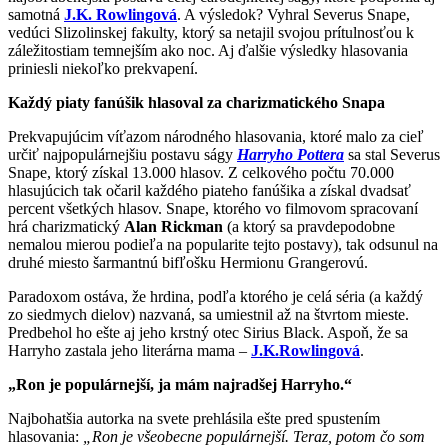
samotná
J.K. Rowlingová
. A výsledok? Vyhral Severus Snape,
vedúci Slizolinskej fakulty, ktorý sa netajil svojou prítulnosťou k
záležitostiam temnejším ako noc. Aj ďalšie výsledky hlasovania
priniesli niekoľko prekvapení.
Každý piaty fanúšik hlasoval za charizmatického Snapa
Prekvapujúcim víťazom národného hlasovania, ktoré malo za cieľ
určiť najpopulárnejšiu postavu ságy
Harryho Pottera
sa stal Severus
Snape, ktorý získal 13.000 hlasov. Z celkového počtu 70.000
hlasujúcich tak očaril každého piateho fanúšika a získal dvadsať
percent všetkých hlasov. Snape, ktorého vo filmovom spracovaní
hrá charizmatický
Alan Rickman
(a ktorý sa pravdepodobne
nemalou mierou podieľa na popularite tejto postavy), tak odsunul na
druhé miesto šarmantnú bifľošku Hermionu Grangerovú.
Paradoxom ostáva, že hrdina, podľa ktorého je celá séria (a každý
zo siedmych dielov) nazvaná, sa umiestnil až na štvrtom mieste.
Predbehol ho ešte aj jeho krstný otec Sirius Black. Aspoň, že sa
Harryho zastala jeho literárna mama –
J.K.Rowlingová
.
„Ron je populárnejší, ja mám najradšej Harryho.“
Najbohatšia autorka na svete prehlásila ešte pred spustením
hlasovania:
„Ron je všeobecne populárnejší. Teraz, potom čo som