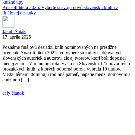
knižné tipy
Anasoft litera 2025: Vyberte si svoju novú slovenskú knihu z
finálovej desiatky
Jakub Šuták
17. apríla 2025
Poznáme finálovú desiatku kníh nominovaných na prestížne
ocenenie Anasoft litera 2025. Vo výbere sú knihy etablovaných
slovenských autoriek a autorov, ale aj tvorcov, ktorí boli doposiaľ
menej známi. V minulom roku vyšlo na Slovensku 125 pôvodných
prozaických kníh, z ktorých odborná porota vybrala 10 titulov.
Medzi témami dominujú rodinná pamäť, napätie medzi domovom a
cudzinou […]
celý článok