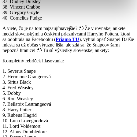
37. Dudley Dursley
38. Vincent Crabbe
39. Gregory Goyle
40. Cornelius Fudge
A viete, čo je na tom najzaujímavejšie? 🙂 Že v rovnakej ankete
medzi slovenskými a českými priaznivcami Harryho Pottera, ktorá
sa odohrala na Facebooku (
Priamo TU
), vyhral opäť Snape! Ďalšie
miesta sa už občas výrazne líšia, ale zdá sa, že Snapeov šarm
nepozná hranice! 🙂 Tu sú výsledky slovenskej ankety:
Kompletný rebríček hlasovania:
1. Severus Snape
2. Hermione Grangerová
3. Sirius Black
4. Fred Weasley
5. Dobby
6. Ron Weasley
7. Bellatrix Lestrangeová
8. Harry Potter
9. Rubeus Hagrid
10. Luna Lovegoodová
11. Lord Voldemort
12. Albus Dumbledore