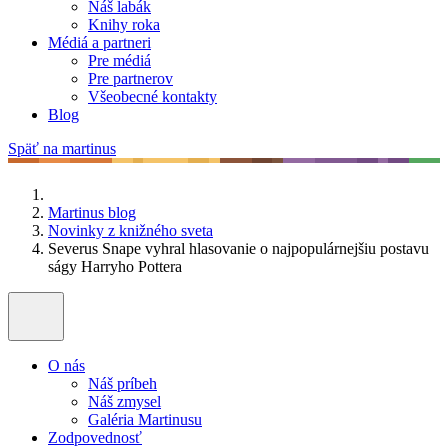
Náš labák
Knihy roka
Médiá a partneri
Pre médiá
Pre partnerov
Všeobecné kontakty
Blog
Späť na martinus
Martinus blog
Novinky z knižného sveta
Severus Snape vyhral hlasovanie o najpopulárnejšiu postavu
ságy Harryho Pottera
O nás
Náš príbeh
Náš zmysel
Galéria Martinusu
Zodpovednosť