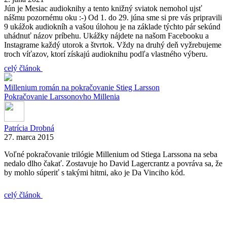
Jún je Mesiac audioknihy a tento knižný sviatok nemohol ujsť
nášmu pozornému oku :-) Od 1. do 29. júna sme si pre vás pripravili
9 ukážok audiokníh a vašou úlohou je na základe týchto pár sekúnd
uhádnuť názov príbehu. Ukážky nájdete na našom Facebooku a
Instagrame každý utorok a štvrtok. Vždy na druhý deň vyžrebujeme
troch víťazov, ktorí získajú audioknihu podľa vlastného výberu.
celý článok
Millenium
román na pokračovanie
Stieg Larsson
Pokračovanie Larssonovho Millenia
Patrícia Drobná
27. marca 2015
Voľné pokračovanie trilógie Millenium od Stiega Larssona na seba
nedalo dlho čakať. Zostavuje ho David Lagercrantz a povráva sa, že
by mohlo súperiť s takými hitmi, ako je Da Vinciho kód.
celý článok