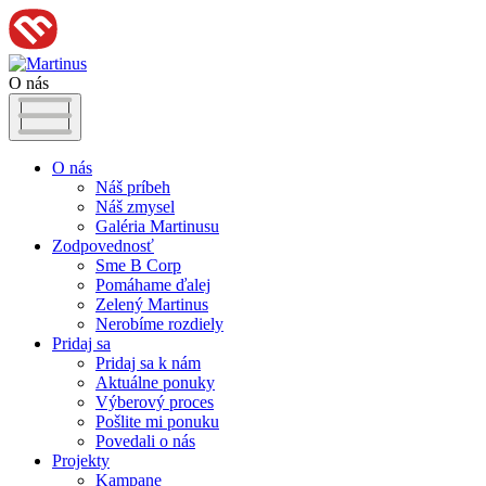
O nás
O nás
Náš príbeh
Náš zmysel
Galéria Martinusu
Zodpovednosť
Sme B Corp
Pomáhame ďalej
Zelený Martinus
Nerobíme rozdiely
Pridaj sa
Pridaj sa k nám
Aktuálne ponuky
Výberový proces
Pošlite mi ponuku
Povedali o nás
Projekty
Kampane