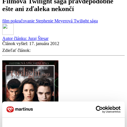
Filmová Twilight sága pravdepodobne
ešte ani zďaleka nekončí
film
pokračovanie
Stephenie Meyerová
Twilight sága
Autor článku:
Juraj Šlesar
Článok vyšiel:
17. januára 2012
Zdieľať článok: