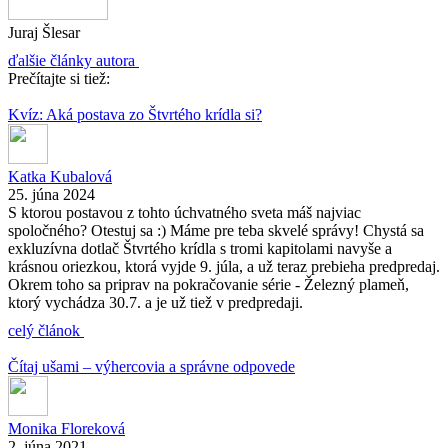
Juraj Šlesar
ďalšie články autora
Prečítajte si tiež:
Kvíz: Aká postava zo Štvrtého krídla si?
Katka Kubalová
25. júna 2024
S ktorou postavou z tohto úchvatného sveta máš najviac
spoločného? Otestuj sa :) Máme pre teba skvelé správy! Chystá sa
exkluzívna dotlač Štvrtého krídla s tromi kapitolami navyše a
krásnou oriezkou, ktorá vyjde 9. júla, a už teraz prebieha predpredaj.
Okrem toho sa priprav na pokračovanie série - Železný plameň,
ktorý vychádza 30.7. a je už tiež v predpredaji.
celý článok
Čítaj ušami – výhercovia a správne odpovede
Monika Floreková
2. júna 2021