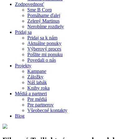
Zodpovednosť
Sme B Corp
Pomáhame ďalej
Zelený Martinus
Nerobíme rozdiely
Pridaj sa
Pridaj sa k nám
Aktuálne ponuky
Výberový proces
Pošlite mi ponuku
Povedali o nás
Projekty
Kampane
Záložky
Náš labák
Knihy roka
Médiá a partneri
Pre médiá
Pre partnerov
Všeobecné kontakty
Blog