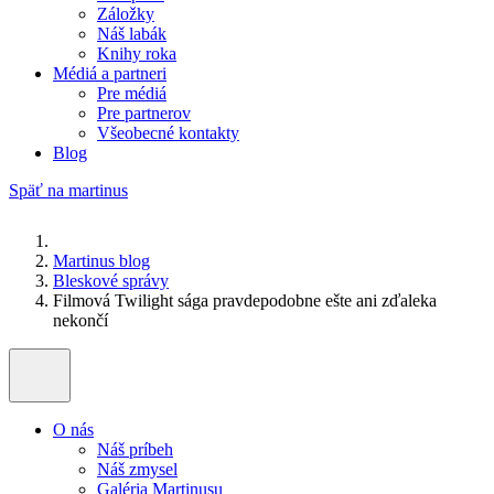
Záložky
Náš labák
Knihy roka
Médiá a partneri
Pre médiá
Pre partnerov
Všeobecné kontakty
Blog
Späť na martinus
Martinus blog
Bleskové správy
Filmová Twilight sága pravdepodobne ešte ani zďaleka
nekončí
O nás
Náš príbeh
Náš zmysel
Galéria Martinusu