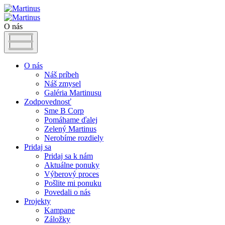
O nás
O nás
Náš príbeh
Náš zmysel
Galéria Martinusu
Zodpovednosť
Sme B Corp
Pomáhame ďalej
Zelený Martinus
Nerobíme rozdiely
Pridaj sa
Pridaj sa k nám
Aktuálne ponuky
Výberový proces
Pošlite mi ponuku
Povedali o nás
Projekty
Kampane
Záložky