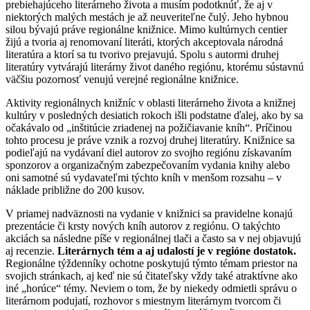
prebiehajúceho literárneho života a musím podotknúť, že aj v
niektorých malých mestách je až neuveriteľne čulý. Jeho hybnou
silou bývajú práve regionálne knižnice. Mimo kultúrnych centier
žijú a tvoria aj renomovaní literáti, ktorých akceptovala národná
literatúra a ktorí sa tu tvorivo prejavujú. Spolu s autormi druhej
literatúry vytvárajú literárny život daného regiónu, ktorému sústavnú
väčšiu pozornosť venujú verejné regionálne knižnice.
Aktivity regionálnych knižníc v oblasti literárneho života a knižnej
kultúry v posledných desiatich rokoch išli podstatne ďalej, ako by sa
očakávalo od „inštitúcie zriadenej na požičiavanie kníh“. Príčinou
tohto procesu je práve vznik a rozvoj druhej literatúry. Knižnice sa
podieľajú na vydávaní diel autorov zo svojho regiónu získavaním
sponzorov a organizačným zabezpečovaním vydania knihy alebo
oni samotné sú vydavateľmi týchto kníh v menšom rozsahu – v
náklade približne do 200 kusov.
V priamej nadväznosti na vydanie v knižnici sa pravidelne konajú
prezentácie či krsty nových kníh autorov z regiónu. O takýchto
akciách sa následne píše v regionálnej tlači a často sa v nej objavujú
aj recenzie.
Literárnych tém a aj udalostí je v regióne dostatok.
Regionálne týždenníky ochotne poskytujú týmto témam priestor na
svojich stránkach, aj keď nie sú čitateľsky vždy také atraktívne ako
iné „horúce“ témy. Neviem o tom, že by niekedy odmietli správu o
literárnom podujatí, rozhovor s miestnym literárnym tvorcom či