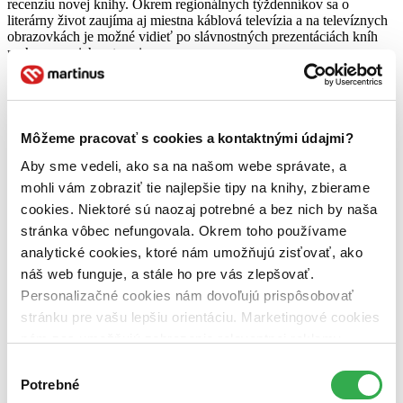
recenziu novej knihy. Okrem regionálnych týždenníkov sa o
literárny život zaujíma aj miestna káblová televízia a na televíznych
obrazovkách je možné vidieť po slávnostných prezentáciách kníh
rozhovory s ich autormi.
Podotýkam, že
tieto aktivity v regióne ostávajú v podstate
nepovšimnuté zo strany národnej literatúry.
Literárny život v meste a regióne má však aj ďalšie prejavy, nielen
Môžeme pracovať s cookies a kontaktnými údajmi?
vydávanie a prezentovanie kníh. Regionálne knižnice a kultúrne
osvetové strediská začínali s podporou literárneho života vo svojom
Aby sme vedeli, ako sa na našom webe správate, a
okolí tým, že na svojej pôde vytvárali podmienky pre činnosť
mohli vám zobraziť tie najlepšie tipy na knihy, zbierame
literárnych klubov a organizačne a materiálne im pomáhali pri
cookies. Niektoré sú naozaj potrebné a bez nich by naša
vydávaní zborníkov. Veľmi dlhú tradíciu majú v niektorých
knižniciach literárne súťaže, ktoré už celé desaťročia organizujú pre
stránka vôbec nefungovala. Okrem toho používame
mladých začínajúcich literátov a mnohé majú celoslovenský
analytické cookies, ktoré nám umožňujú zisťovať, ako
charakter. Z nich potom vydávajú zborníky, v ktorých sú
náš web funguje, a stále ho pre vás zlepšovať.
publikované víťazné literárne práce. V súvislosti s publikačnými
aktivitami literárnych klubov alebo ich jednotlivých členov treba
Personalizačné cookies nám dovoľujú prispôsobovať
povedať, že ich nemožno zaradiť do druhej literatúry, pretože ich
stránku pre vašu lepšiu orientáciu. Marketingové cookies
aktivity smerujú k tomu, aby raz – v rámci svojich možností –
nám zas umožňujú zobrazenie relevantnej reklamy.
vstúpili do národnej literatúry.
Niektoré údaje zdieľame aj s tretími stranami. Veľmi by
Výber
Autori jednej knihy
nám pomohlo, keby sme mohli používať všetky tieto
Potrebné
súhlasu
Výrazným príkladom autora jednej knihy je už nežijúci
Jožo Dan
č