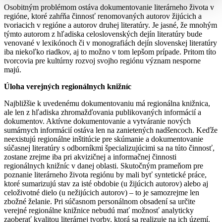
Osobitným problémom ostáva dokumentovanie literárneho života v
regióne, ktoré zahŕňa činnosť renomovaných autorov žijúcich a
tvoriacich v regióne a autorov druhej literatúry. Je jasné, že mnohým
týmto autorom z hľadiska celoslovenských dejín literatúry bude
venované v lexikónoch či v monografiách dejín slovenskej literatúry
iba niekoľko riadkov, aj to možno v tom lepšom prípade. Pritom títo
tvorcovia pre kultúrny rozvoj svojho regiónu význam nesporne
majú.
Úloha verejných regionálnych knižníc
Najbližšie k uvedenému dokumentovaniu má regionálna knižnica,
ale len z hľadiska zhromažďovania publikovaných informácií a
dokumentov. Aktívne dokumentovanie a vytváranie nových
sumárnych informácií ostáva len na zanietených nadšencoch. Keďže
neexistujú regionálne inštitúcie pre skúmanie a dokumentovanie
súčasnej literatúry s odborníkmi špecializujúcimi sa na túto činnosť,
zostane zrejme iba pri akvizičnej a informačnej činnosti
regionálnych knižníc v danej oblasti. Skutočným prameňom pre
poznanie literárneho života regiónu by mali byť syntetické práce,
ktoré sumarizujú stav za isté obdobie (u žijúcich autorov) alebo aj
celoživotné dielo (u nežijúcich autorov) – to je samozrejme len
zbožné želanie. Pri súčasnom personálnom obsadení sa určite
verejné regionálne knižnice nebudú mať možnosť analyticky
zaoberať kvalitou literárnej tvorby, ktorá sa realizuje na ich území.