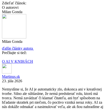
Zdieľať článok:
O autorovi
Milan Gonda
Milan Gonda
ďalšie články autora
Prečítajte si tiež:
O AI V KNIHÁCH
Martinus.sk
23. júla 2026
Nemyslíme si, že AI je automaticky zlo, dokonca ani v kreatívnej
tvorbe. Silno ale súhlasíme, že nemá predstierať rolu, ktorú má
tvorca. Nemá zavádzať či klamať čitateľa, ani byť spôsobom na
hľadanie skratiek pri niečom, čo poctivo vzniká neraz roky. AI za
nás dokáže odmakať a nasimulovať veľa, ale ak ňou nahradíme aj