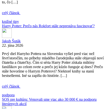
to, čo […]
celý článok
knižné tipy
Harry Potter: Prečo nás Rokfort stále neprestáva fascinovať?
Jakub Šuták
22. júna 2026
Prvý diel Harryho Pottera na Slovensku vyšiel pred viac než
štvrťstoročím, no príbehy mladého čarodejníka stále objavujú noví
čitatelia a čitateľky. Čím si séria Harry Potter získala milióny
fanúšikov po celom svete a prečo jej kúzlo funguje aj dnes? Prečo
stále hovoríme o Harrym Potterovi? Niektoré knihy sa stanú
bestsellermi. Iné sa zapíšu do histórie. […]
celý článok
podpora
SOS pre kultúru: Venovali sme viac ako 30 000 € na podporu
literárnych akcií