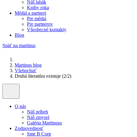
Náš labák
Knihy roka
Médiá a partneri
Pre médiá
Pre partnerov
Všeobecné kontakty
Blog
Späť na martinus
Martinus blog
Všehochuť
Druhá literatúra existuje (2/2)
O nás
Náš príbeh
Náš zmysel
Galéria Martinusu
Zodpovednosť
Sme B Corp