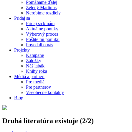
Pomáhame ďalej
Zelený Martinus
Nerobíme rozdiely
Pridaj sa
Pridaj sa k nám
Aktuálne ponuky
Výberový proces
Pošlite mi ponuku
Povedali o nás
Projekty
Kampane
Záložky
Náš labák
Knihy roka
Médiá a partneri
Pre médiá
Pre partnerov
Všeobecné kontakty
Blog
Druhá literatúra existuje (2/2)