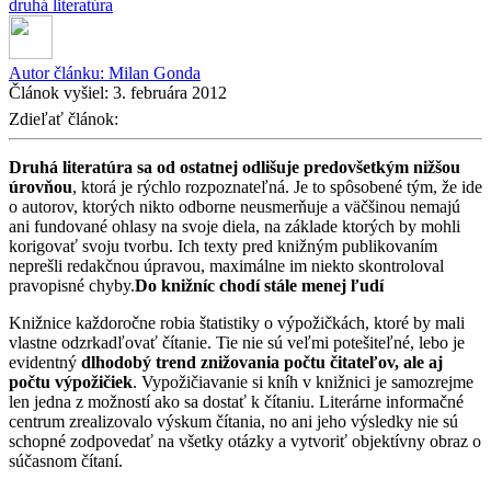
druhá literatúra
Autor článku:
Milan Gonda
Článok vyšiel:
3. februára 2012
Zdieľať článok:
Druhá literatúra sa od ostatnej odlišuje predovšetkým nižšou
úrovňou
, ktorá je rýchlo rozpoznateľná. Je to spôsobené tým, že ide
o autorov, ktorých nikto odborne neusmerňuje a väčšinou nemajú
ani fundované ohlasy na svoje diela, na základe ktorých by mohli
korigovať svoju tvorbu. Ich texty pred knižným publikovaním
neprešli redakčnou úpravou, maximálne im niekto skontroloval
pravopisné chyby.
Do knižníc chodí stále menej ľudí
Knižnice každoročne robia štatistiky o výpožičkách, ktoré by mali
vlastne odzrkadľovať čítanie. Tie nie sú veľmi potešiteľné, lebo je
evidentný
dlhodobý trend znižovania počtu čitateľov, ale aj
počtu výpožičiek
. Vypožičiavanie si kníh v knižnici je samozrejme
len jedna z možností ako sa dostať k čítaniu. Literárne informačné
centrum zrealizovalo výskum čítania, no ani jeho výsledky nie sú
schopné zodpovedať na všetky otázky a vytvoriť objektívny obraz o
súčasnom čítaní.