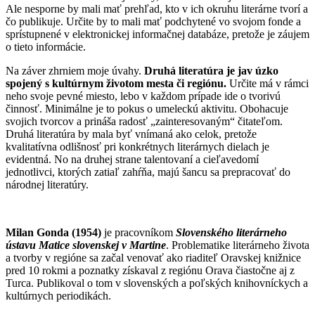
Ale nesporne by mali mať prehľad, kto v ich okruhu literárne tvorí a
čo publikuje. Určite by to mali mať podchytené vo svojom fonde a
sprístupnené v elektronickej informačnej databáze, pretože je záujem
o tieto informácie.
Na záver zhrniem moje úvahy.
Druhá literatúra je jav úzko
spojený s kultúrnym životom mesta či regiónu.
Určite má v rámci
neho svoje pevné miesto, lebo v každom prípade ide o tvorivú
činnosť. Minimálne je to pokus o umeleckú aktivitu. Obohacuje
svojich tvorcov a prináša radosť „zainteresovaným“ čitateľom.
Druhá literatúra by mala byť vnímaná ako celok, pretože
kvalitatívna odlišnosť pri konkrétnych literárnych dielach je
evidentná. No na druhej strane talentovaní a cieľavedomí
jednotlivci, ktorých zatiaľ zahŕňa, majú šancu sa prepracovať do
národnej literatúry.
Milan Gonda (1954)
je pracovníkom
Slovenského literárneho
ústavu Matice slovenskej v Martine
. Problematike literárneho života
a tvorby v regióne sa začal venovať ako riaditeľ Oravskej knižnice
pred 10 rokmi a poznatky získaval z regiónu Orava čiastočne aj z
Turca. Publikoval o tom v slovenských a poľských knihovníckych a
kultúrnych periodikách.