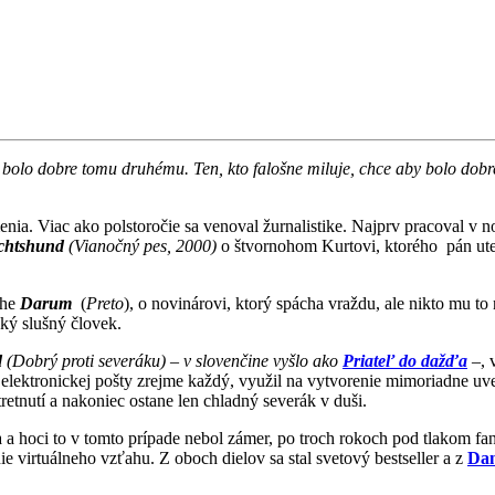
y bolo dobre tomu druhému. Ten, kto falošne miluje, chce aby bolo dob
ia. Viac ako polstoročie sa venoval žurnalistike. Najprv pracoval v 
chtshund
(Vianočný pes, 2000)
o štvornohom Kurtovi, ktorého pán utek
ihe
Darum
(
Preto
), o novinárovi, ktorý spácha vraždu, ale nikto mu to
aký slušný človek.
d
(Dobrý proti severáku) – v slovenčine vyšlo ako
Priateľ do dažďa
–
,
ní elektronickej pošty zrejme každý, využil na vytvorenie mimoriadne 
etnutí a nakoniec ostane len chladný severák v duši.
a hoci to v tomto prípade nebol zámer, po troch rokoch pod tlakom fa
ie virtuálneho vzťahu. Z oboch dielov sa stal svetový bestseller a z
Dan