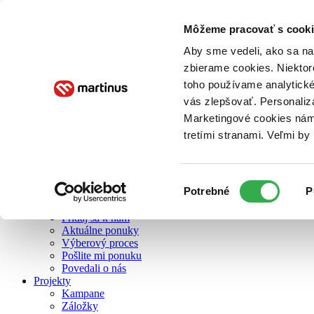
Môžeme pracovať s cooki
O nás
Aby sme vedeli, ako sa na 
zbierame cookies. Niektor
toho používame analytické
O nás
vás zlepšovať. Personaliz
Náš príbeh
Náš zmysel
Marketingové cookies nám 
Galéria Martinusu
tretími stranami. Veľmi b
Zodpovednosť
Sme B Corp
Pomáhame ďalej
Zelený Martinus
Výber
Potrebné
P
Nerobíme rozdiely
súhlasu
Pridaj sa
Pridaj sa k nám
Aktuálne ponuky
Výberový proces
Pošlite mi ponuku
Povedali o nás
Projekty
Kampane
Záložky