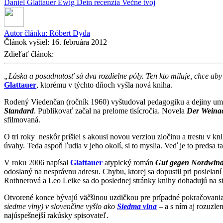
Daniel Glattauer
Ewig Dein
recenzia
Večne tvoj
Autor článku:
Róbert Dyda
Článok vyšiel:
16. februára 2012
Zdieľať článok:
„Láska a posadnutosť sú dva rozdielne póly. Ten kto miluje, chce ab
Glattauer
, ktorému v týchto dňoch vyšla nová kniha.
Rodený Viedenčan (ročník 1960) vyštudoval pedagogiku a dejiny umen
Standard
. Publikovať začal na prelome tisícročia. Novela
Der Weina
sfilmovaná.
O tri roky neskôr prišiel s akousi novou verziou zločinu a trestu v kn
úvahy. Teda aspoň ľudia v jeho okolí, si to myslia. Veď je to predsa t
V roku 2006 napísal
Glattauer
atypický román
Gut gegen Nordwin
odoslaný na nesprávnu adresu. Chybu, ktorej sa dopustil pri posiela
Rothnerová a Leo Leike sa do poslednej stránky knihy dohadujú na str
Otvorené konce bývajú väčšinou uzdičkou pre prípadné pokračovania 
siedme vlny)
v slovenčine vyšlo ako
Siedma vlna
– a s ním aj rozuzlen
najúspešnejší rakúsky spisovateľ.