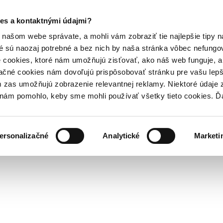
es a kontaktnými údajmi?
našom webe správate, a mohli vám zobraziť tie najlepšie tipy n
é sú naozaj potrebné a bez nich by naša stránka vôbec nefung
 cookies, ktoré nám umožňujú zisťovať, ako náš web funguje, a 
ačné cookies nám dovoľujú prispôsobovať stránku pre vašu lepši
zas umožňujú zobrazenie relevantnej reklamy. Niektoré údaje z
y nám pomohlo, keby sme mohli používať všetky tieto cookies. 
ersonalizačné
Analytické
Marketi