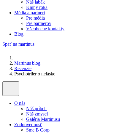
Náš labák
Knihy roka
Médiá a partneri
Pre médiá
Pre partnerov
Všeobecné kontakty
Blog
Späť na martinus
Martinus blog
Recenzie
Psychotriler o neláske
O nás
Náš príbeh
Náš zmysel
Galéria Martinusu
Zodpovednosť
Sme B Corp