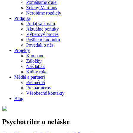
Pomáhame ďalej
Zelený Martinus
Nerobíme rozdiely
Pridaj sa
Pridaj sa k nám
Aktuálne ponuky
Výberový proces
Pošlite mi ponuku
Povedali o nás
Projekty
Kampane
Záložky
Náš labák
Knihy roka
Médiá a partneri
Pre médiá
Pre partnerov
Všeobecné kontakty
Blog
Psychotriler o neláske