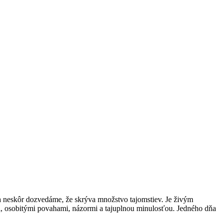
a neskôr dozvedáme, že skrýva množstvo tajomstiev. Je živým
i, osobitými povahami, názormi a tajuplnou minulosťou. Jedného dňa