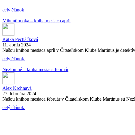
celý článok
Mihnutím oka – kniha mesiaca apríl
Katka Pecháčková
11. apríla 2024
Našou knihou mesiaca apríl v Čitateľskom Klube Martinus je detektívk
celý článok
Nezlomné – kniha mesiaca február
Alex Krchnavá
27. februára 2024
Našou knihou mesiaca február v Čitateľskom Klube Martinus sú Nezlom
celý článok