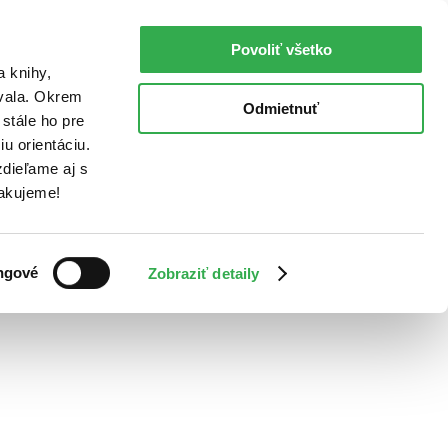
Povoliť všetko
a knihy,
ovala. Okrem
Odmietnuť
stále ho pre
u orientáciu.
dieľame aj s
Ďakujeme!
ngové
Zobraziť detaily