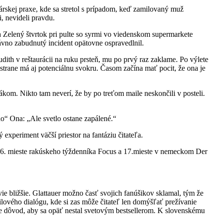
rskej praxe, kde sa stretol s prípadom, keď zamilovaný muž
, nevideli pravdu.
na Zelený štvrtok pri pulte so syrmi vo viedenskom supermarkete
ávno zabudnutý incident opätovne ospravedlnil.
ith v reštaurácii na ruku prsteň, mu po prvý raz zaklame. Po výlete
j strane má aj potenciálnu svokru. Časom začína mať pocit, že ona je
kom. Nikto tam neverí, že by po treťom maile neskončili v posteli.
“ Ona: „Ale svetlo ostane zapálené.“
experiment väčší priestor na fantáziu čitateľa.
na 6. mieste rakúskeho týždenníka Focus a 17.mieste v nemeckom Der
e bližšie. Glattauer možno časť svojich fanúšikov sklamal, tým že
lového dialógu, kde si zas môže čitateľ len domýšľať prežívanie
e dôvod, aby sa opäť nestal svetovým bestsellerom. K slovenskému