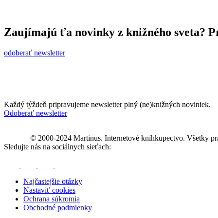
Zaujímajú ťa novinky z knižného sveta? Pr
odoberať newsletter
Každý týždeň pripravujeme newsletter plný (ne)knižných noviniek.
Odoberať newsletter
© 2000-2024 Martinus. Internetové kníhkupectvo. Všetky pr
Sledujte nás na sociálnych sieťach:
Najčastejšie otázky
Nastaviť cookies
Ochrana súkromia
Obchodné podmienky