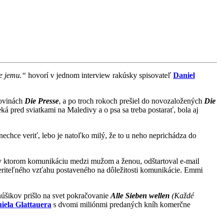
re jemu.“
hovorí v jednom interview rakúsky spisovateľ
Daniel
novinách
Die Presse
, a po troch rokoch prešiel do novozaložených
Die
á pred sviatkami na Maledivy a o psa sa treba postarať, bola aj
 nechce veriť, lebo je natoľko milý, že to u neho neprichádza do
 v ktorom komunikáciu medzi mužom a ženou, odštartoval e-mail
uveriteľného vzťahu postaveného na dôležitosti komunikácie. Emmi
núšikov prišlo na svet pokračovanie
Alle Sieben wellen
(Každé
iela Glattauera
s dvomi miliónmi predaných kníh komerčne