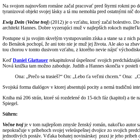
Na svojom najnovšom románe začal pracovať pred štyrmi rokmi po dok
tyranizoval objekt svojej lásky a tá mu nemohla pred ostatnými nič do
Ewig Dein
(
Večne tvoj
) (2012) je o vzťahu, ktorý začal bolestivo. D
architekt Hannes. Dobre vyzerajúci muž v najlepších rokoch majiteľk
Postupne si ju svojim skvelým vystupovaním získa a stane sa z nich p
do Benátok pochopí, že ani toto nie je muž jej života. Ale ako sa zba
tou chorou v tomto dusivom vzťahu, z ktorého nevie nájsť východisko 
Keď
Daniel Glattauer
rekapituloval úspešnosť svojich predchádzajúc
Nová knižka tam možno zaboduje. Judith a Hannes skončia v posteli už
Ona: „Prečo sa trasieš?“ On: „Lebo ťa veľmi chcem.“ Ona: „
Svojská forma dialógov v ktorej absentujú pocity a nemá tradičnú inte
Kniha má 206 strán, ktoré sú rozdelené do 15-tich fáz (kapitol) a t
Spiegel.
Súhrn:
Večne tvoj
je v tom najlepšom zmysle ženský román, nakoľko autor sa 
nepokračuje v príbehoch svojej veleúspešnej dvojice zo svojich predc
jednotlivých postáv. Vďaka bohatej novinárskej praxi je jeho príbeh