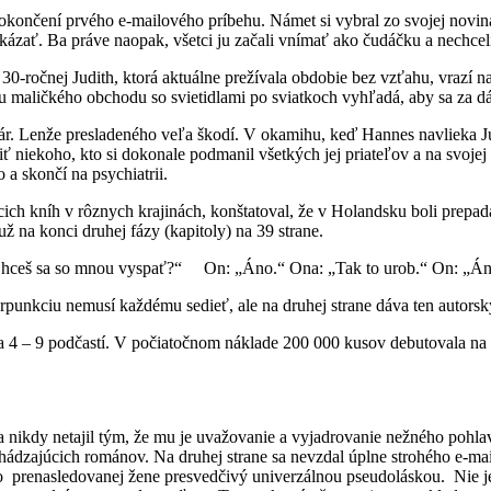
ončení prvého e-mailového príbehu. Námet si vybral zo svojej noviná
kázať. Ba práve naopak, všetci ju začali vnímať ako čudáčku a nechceli
o 30-ročnej Judith, ktorá aktuálne prežívala obdobie bez vzťahu, vrazí 
u maličkého obchodu so svietidlami po sviatkoch vyhľadá, aby sa za d
ár. Lenže presladeného veľa škodí. V okamihu, keď Hannes navlieka Jud
viť niekoho, kto si dokonale podmanil všetkých jej priateľov a na svoje
a skončí na psychiatrii.
ich kníh v rôznych krajinách, konštatoval, že v Holandsku boli prepadá
 na konci druhej fázy (kapitoly) na 39 strane.
Chceš sa so mnou vyspať?“ On: „Áno.“ Ona: „Tak to urob.“ On: „Áno
rpunkciu nemusí každému sedieť, ale na druhej strane dáva ten autorský 
ie na 4 – 9 podčastí. V počiatočnom náklade 200 000 kusov debutovala 
nikdy netajil tým, že mu je uvažovanie a vyjadrovanie nežného pohlavi
hádzajúcich románov. Na druhej strane sa nevzdal úplne strohého e-mai
 o prenasledovanej žene presvedčivý univerzálnou pseudoláskou.
Nie j