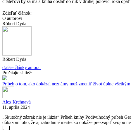
čitateľovi by sa mala kniha dostať do rúk v druhej polovici roka opäť
Zdieľať článok:
O autorovi
Róbert Dyda
Róbert Dyda
ďalšie články autora
Prečítajte si tiež:
Príbeh o tom, ako dokázal neznámy muž zmeniť život úplne všetkým
Alex Krchnavá
11. apríla 2024
„Skutočný zázrak nie je ilúzia“ Príbeh knihy Podivuhodný príbeh Ge
dôkazom toho, že aj zabudnuté mestečko dokáže prekvapiť svojou neo
[…]