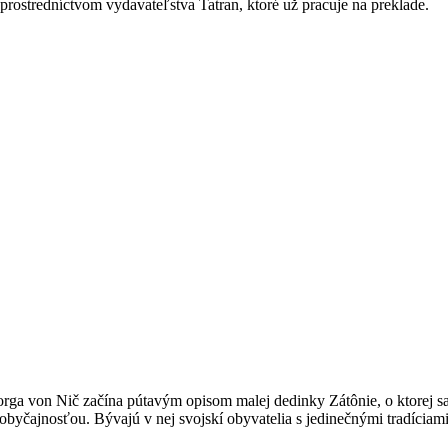
 prostredníctvom vydavateľstva Tatran, ktoré už pracuje na preklade.
orga von Nič začína pútavým opisom malej dedinky Zátônie, o ktorej s
byčajnosťou. Bývajú v nej svojskí obyvatelia s jedinečnými tradíciam