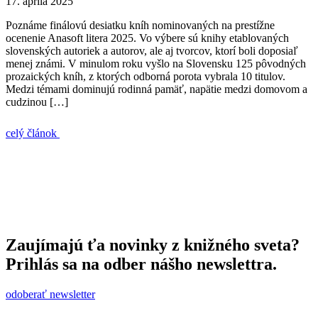
17. apríla 2025
Poznáme finálovú desiatku kníh nominovaných na prestížne
ocenenie Anasoft litera 2025. Vo výbere sú knihy etablovaných
slovenských autoriek a autorov, ale aj tvorcov, ktorí boli doposiaľ
menej známi. V minulom roku vyšlo na Slovensku 125 pôvodných
prozaických kníh, z ktorých odborná porota vybrala 10 titulov.
Medzi témami dominujú rodinná pamäť, napätie medzi domovom a
cudzinou […]
celý článok
Zaujímajú ťa novinky z knižného sveta?
Prihlás sa na odber nášho newslettra.
odoberať newsletter