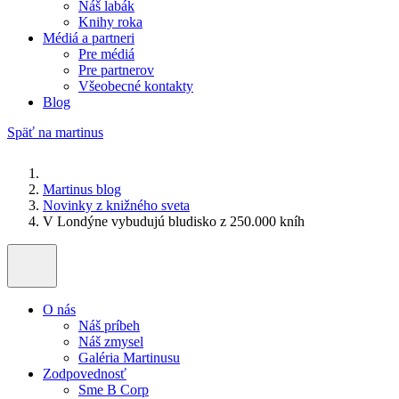
Náš labák
Knihy roka
Médiá a partneri
Pre médiá
Pre partnerov
Všeobecné kontakty
Blog
Späť na martinus
Martinus blog
Novinky z knižného sveta
V Londýne vybudujú bludisko z 250.000 kníh
O nás
Náš príbeh
Náš zmysel
Galéria Martinusu
Zodpovednosť
Sme B Corp