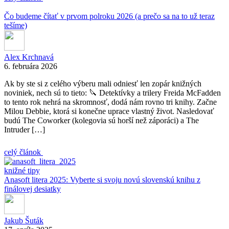
Čo budeme čítať v prvom polroku 2026 (a prečo sa na to už teraz
tešíme)
Alex Krchnavá
6. februára 2026
Ak by ste si z celého výberu mali odniesť len zopár knižných
noviniek, nech sú to tieto: 🔪 Detektívky a trilery Freida McFadden
to tento rok nehrá na skromnosť, dodá nám rovno tri knihy. Začne
Milou Debbie, ktorá si konečne uprace vlastný život. Nasledovať
budú The Coworker (kolegovia sú horší než záporáci) a The
Intruder […]
celý článok
knižné tipy
Anasoft litera 2025: Vyberte si svoju novú slovenskú knihu z
finálovej desiatky
Jakub Šuták