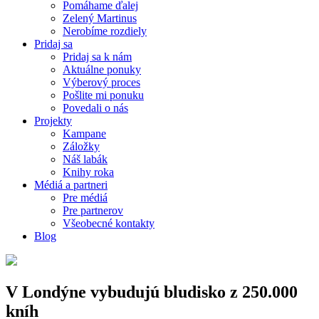
Pomáhame ďalej
Zelený Martinus
Nerobíme rozdiely
Pridaj sa
Pridaj sa k nám
Aktuálne ponuky
Výberový proces
Pošlite mi ponuku
Povedali o nás
Projekty
Kampane
Záložky
Náš labák
Knihy roka
Médiá a partneri
Pre médiá
Pre partnerov
Všeobecné kontakty
Blog
V Londýne vybudujú bludisko z 250.000
kníh