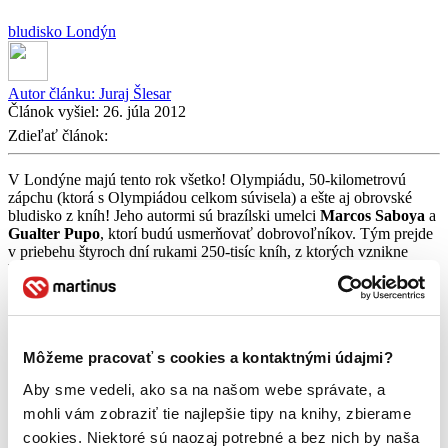
bludisko
Londýn
Autor článku:
Juraj Šlesar
Článok vyšiel:
26. júla 2012
Zdieľať článok:
V Londýne majú tento rok všetko! Olympiádu, 50-kilometrovú
zápchu (ktorá s Olympiádou celkom súvisela) a ešte aj obrovské
bludisko z kníh! Jeho autormi sú brazílski umelci
Marcos Saboya
a
Gualter Pupo
, ktorí budú usmerňovať dobrovoľníkov. Tým prejde
v priebehu štyroch dní rukami 250-tisíc kníh, z ktorých vznikne
bludisko so stenami vysokými tri metre a celkovou dĺžkou
presahujúcou 300 metrov.
Bludisko plné prekvapení
Akonáhle bude bludisko hotové, návštevníci si budú môcť
Môžeme pracovať s cookies a kontaktnými údajmi?
vychutnávať nielen pocit skutočné obklopenia knihami (ach!), ale aj
Aby sme vedeli, ako sa na našom webe správate, a
mnoho ďalších drobných prekvapení. V bludisku budú
nainštalované malé obrazovky s rôznymi citátmi a ukážkami z kníh
mohli vám zobraziť tie najlepšie tipy na knihy, zbierame
a na niektorých miestach natrafia aj na autorov, ktorí budú čítať zo
cookies. Niektoré sú naozaj potrebné a bez nich by naša
svojich diel.