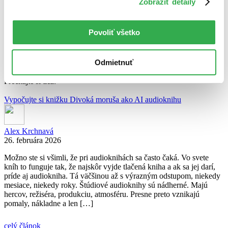
Zobraziť detaily
Povoliť všetko
Juraj Šlesar
Odmietnuť
ďalšie články autora
Prečítajte si tiež:
Vypočujte si knižku Divoká moruša ako AI audioknihu
Alex Krchnavá
26. februára 2026
Možno ste si všimli, že pri audioknihách sa často čaká. Vo svete
kníh to funguje tak, že najskôr vyjde tlačená kniha a ak sa jej darí,
príde aj audiokniha. Tá väčšinou až s výrazným odstupom, niekedy
mesiace, niekedy roky. Štúdiové audioknihy sú nádherné. Majú
hercov, režiséra, produkciu, atmosféru. Presne preto vznikajú
pomaly, nákladne a len […]
celý článok