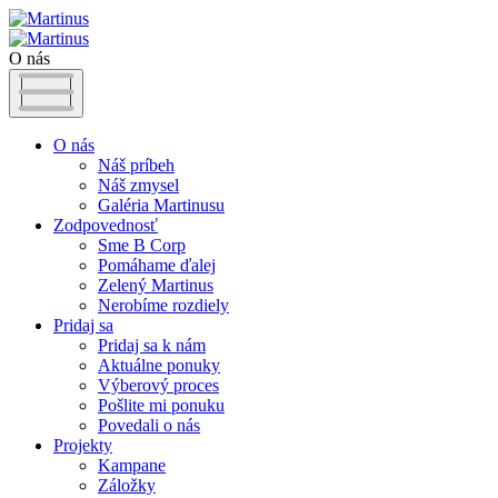
O nás
O nás
Náš príbeh
Náš zmysel
Galéria Martinusu
Zodpovednosť
Sme B Corp
Pomáhame ďalej
Zelený Martinus
Nerobíme rozdiely
Pridaj sa
Pridaj sa k nám
Aktuálne ponuky
Výberový proces
Pošlite mi ponuku
Povedali o nás
Projekty
Kampane
Záložky