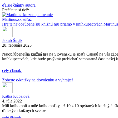
ďalšie články autora
Prečítajte si tiež:
Martinus.sk
súťaž
Hrajte najobľúbenejšiu knižnú hru priamo v kníhkupectvách Martinus
Jakub Šuták
28. februára 2025
Najobľúbenejšia knižná hra na Slovensku je späť! Čakajú na vás záb
kníhkupectvách, kde bude prvýkrát prebiehať samostatná časť našej 
celý článok
Zoberte e-knižky na dovolenku a vyhrajte!
Katka Kubalová
4. júla 2022
Milí knihomoli a milé knihomoľky, až 10 z 10 opýtaných knižných škr
ďalekých knižných svetov.
celý článok