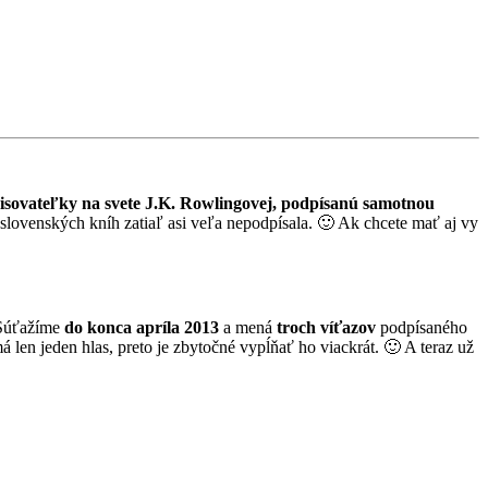
pisovateľky na svete J.K. Rowlingovej, podpísanú samotnou
 slovenských kníh zatiaľ asi veľa nepodpísala. 🙂 Ak chcete mať aj vy
 Súťažíme
do konca apríla 2013
a mená
troch víťazov
podpísaného
len jeden hlas, preto je zbytočné vypĺňať ho viackrát. 🙂 A teraz už