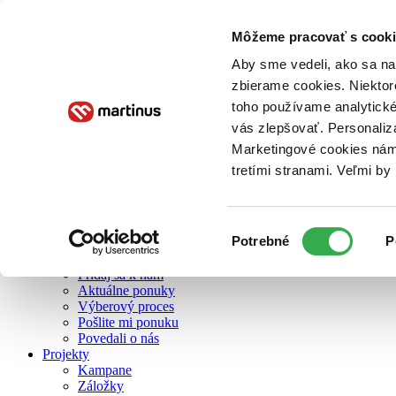
Môžeme pracovať s cooki
O nás
Aby sme vedeli, ako sa na 
zbierame cookies. Niektor
toho používame analytické
O nás
vás zlepšovať. Personaliz
Náš príbeh
Náš zmysel
Marketingové cookies nám 
Galéria Martinusu
tretími stranami. Veľmi b
Zodpovednosť
Sme B Corp
Pomáhame ďalej
Zelený Martinus
Výber
Potrebné
P
Nerobíme rozdiely
súhlasu
Pridaj sa
Pridaj sa k nám
Aktuálne ponuky
Výberový proces
Pošlite mi ponuku
Povedali o nás
Projekty
Kampane
Záložky