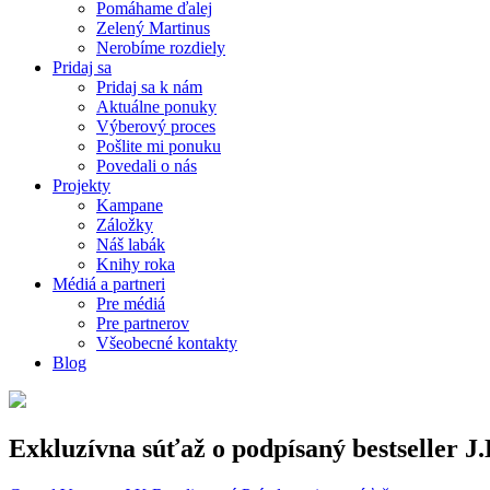
Pomáhame ďalej
Zelený Martinus
Nerobíme rozdiely
Pridaj sa
Pridaj sa k nám
Aktuálne ponuky
Výberový proces
Pošlite mi ponuku
Povedali o nás
Projekty
Kampane
Záložky
Náš labák
Knihy roka
Médiá a partneri
Pre médiá
Pre partnerov
Všeobecné kontakty
Blog
Exkluzívna súťaž o podpísaný bestseller J