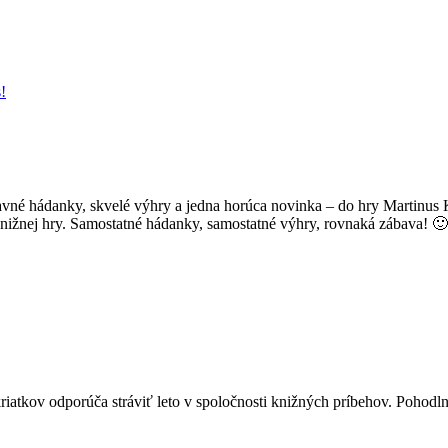
!
avné hádanky, skvelé výhry a jedna horúca novinka – do hry Martinus K
knižnej hry. Samostatné hádanky, samostatné výhry, rovnaká zábava! 
iatkov odporúča stráviť leto v spoločnosti knižných príbehov. Pohodln