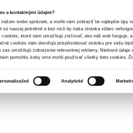
es a kontaktnými údajmi?
našom webe správate, a mohli vám zobraziť tie najlepšie tipy n
é sú naozaj potrebné a bez nich by naša stránka vôbec nefung
 cookies, ktoré nám umožňujú zisťovať, ako náš web funguje, a 
ačné cookies nám dovoľujú prispôsobovať stránku pre vašu lepši
zas umožňujú zobrazenie relevantnej reklamy. Niektoré údaje z
y nám pomohlo, keby sme mohli používať všetky tieto cookies. 
ersonalizačné
Analytické
Marketi