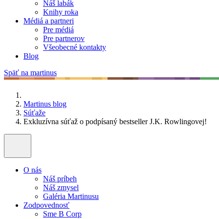
Náš labák
Knihy roka
Médiá a partneri
Pre médiá
Pre partnerov
Všeobecné kontakty
Blog
Späť na martinus
Martinus blog
Súťaže
Exkluzívna súťaž o podpísaný bestseller J.K. Rowlingovej!
O nás
Náš príbeh
Náš zmysel
Galéria Martinusu
Zodpovednosť
Sme B Corp