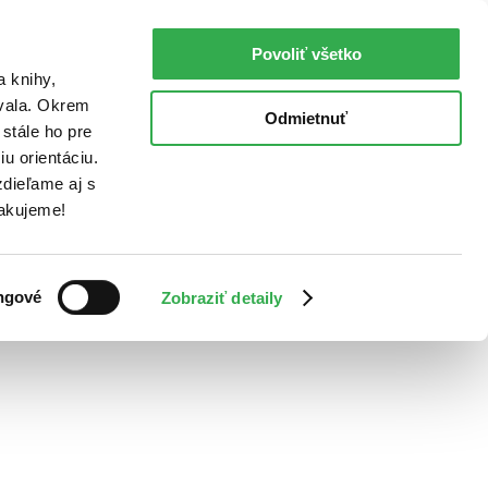
Povoliť všetko
a knihy,
ovala. Okrem
Odmietnuť
stále ho pre
u orientáciu.
dieľame aj s
Ďakujeme!
ngové
Zobraziť detaily