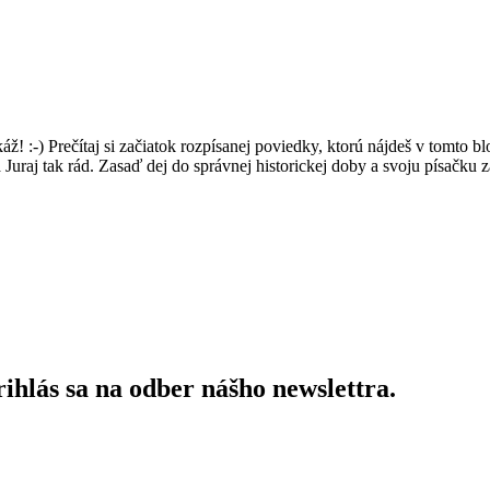
áž! :-) Prečítaj si začiatok rozpísanej poviedky, ktorú nájdeš v tomto b
 Juraj tak rád. Zasaď dej do správnej historickej doby a svoju písačku
ihlás sa na odber nášho newslettra.