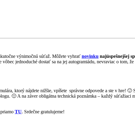
li skutočne výnimočnú súťaž. Môžete vyhrať
novinku
najúspešnejšej s
e vôbec jednoduché dostať sa na jej autogramiádu, nevraviac o tom, že
mulára, ktorý nájdete nižšie, vpíšete správne odpovede a ste v hre! 
ogu. 🙂 A na záver obligátna technická poznámka – každý súťažiaci má 
 priamo
TU
. Srdečne gratulujeme!