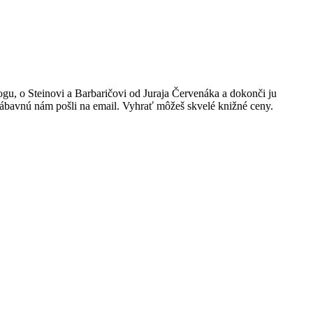
logu, o Steinovi a Barbaričovi od Juraja Červenáka a dokonči ju
 zábavnú nám pošli na email. Vyhrať môžeš skvelé knižné ceny.