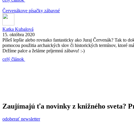
Červenákove písačky zábavné
Katka Kubalová
15. októbra 2020
Píšeš lepšie alebo rovnako fantasticky ako Juraj Červenák? Tak to dok
pomocou použitia archaických slov či historických termínov, ktoré má
Držíme palce a želáme príjemnú zábavu! :-)
celý článok
Zaujímajú ťa novinky z knižného sveta? Pr
odoberať newsletter