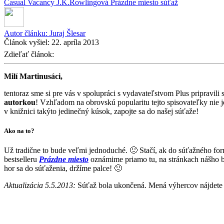
Casual Vacancy
J.K.Rowlingová
Prázdne miesto
súťaž
Autor článku:
Juraj Šlesar
Článok vyšiel:
22. apríla 2013
Zdieľať článok:
Milí Martinusáci,
tentoraz sme si pre vás v spolupráci s vydavateľstvom Plus pripravi
autorkou
! Vzhľadom na obrovskú popularitu tejto spisovateľky nie j
v knižnici takýto jedinečný kúsok, zapojte sa do našej súťaže!
Ako na to?
Už tradične to bude veľmi jednoduché. 🙂 Stačí, ak do súťažného for
bestselleru
Prázdne miesto
oznámime priamo tu, na stránkach nášho bl
hor sa do súťaženia, držíme palce! 🙂
Aktualizácia 5.5.2013:
Súťaž bola ukončená. Mená výhercov nájdete