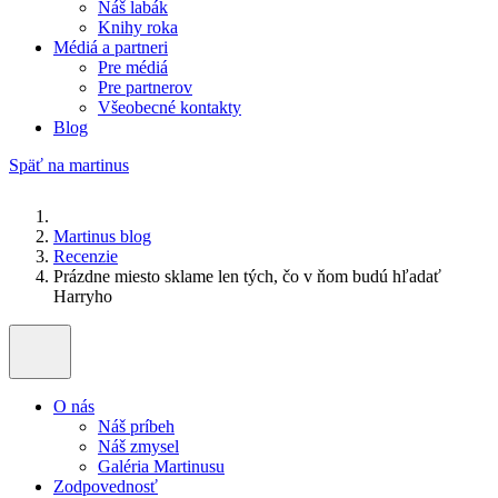
Náš labák
Knihy roka
Médiá a partneri
Pre médiá
Pre partnerov
Všeobecné kontakty
Blog
Späť na martinus
Martinus blog
Recenzie
Prázdne miesto sklame len tých, čo v ňom budú hľadať
Harryho
O nás
Náš príbeh
Náš zmysel
Galéria Martinusu
Zodpovednosť