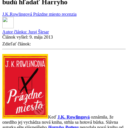
budú hľadať Harryho
J.K.Rowlingová
Prázdne miesto
recenzia
Autor článku:
Juraj Šlesar
Článok vyšiel:
9. mája 2013
Zdieľať článok:
Keď
J.K. Rowlingová
oznámila, že
onedlho jej vychádza nová kniha, strhla sa hotová búrka. Slávna
autorka ešte slávnejšieho
Harryho Pottera
nevydala novú knihu od