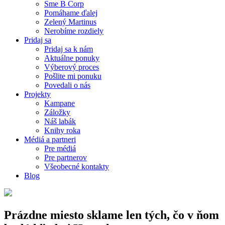
Sme B Corp
Pomáhame ďalej
Zelený Martinus
Nerobíme rozdiely
Pridaj sa
Pridaj sa k nám
Aktuálne ponuky
Výberový proces
Pošlite mi ponuku
Povedali o nás
Projekty
Kampane
Záložky
Náš labák
Knihy roka
Médiá a partneri
Pre médiá
Pre partnerov
Všeobecné kontakty
Blog
Prázdne miesto sklame len tých, čo v ňom