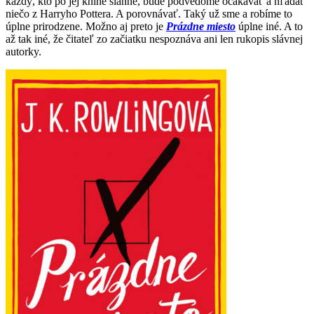
každý, kto po jej knihe siahne, bude podvedome očakávať a hľadať
niečo z Harryho Pottera. A porovnávať. Taký už sme a robíme to
úplne prirodzene. Možno aj preto je
Prázdne miesto
úplne iné. A to
až tak iné, že čitateľ zo začiatku nespoznáva ani len rukopis slávnej
autorky.