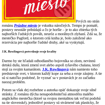
Prvých sto strán
románu
Prázdne miesto
je vskutku náročných. Tempo je pomalé,
postavy neustále pribúdajú a čo je horšie – je to ako zbierka tých
najhorších ľudských pováh, neuróz a morálnych zlyhaní. Zdá sa, že
mestečko Pagford, o ktorom celá kniha je, bolo založené ako
rezervácia pre najhoršie ľudské druhy, aké sa vyskytujú.
J.K. Rowlingová potvrdzuje svoje kvality
Darmo by ste hľadali odhodlaného bojovníka so zlom, nevinnú
detskú dušu, ktorá zmení svet alebo aspoň ryšavého chalana, ktorý
stojí za svojim kamarátom.
J.K. Rowlingová
nám namiesto toho
predstavuje svet, v ktorom každý kope za seba a svoje záujmy. A tie
sú si natoľko podobné, že vyznať sa v postavách je zo začiatku
naozaj problém.
Potom sa však dej rozbehne a autorka opäť dokazuje svoje silné
stránky. Z románu dýcha nenapodobniteľná atmosféra malého
anglického mestečka (ktoré sa svojou mentalitou tak veľmi podobá
na tie slovenské), jednotlivé postavy sú stvárnené tak plasticky, že