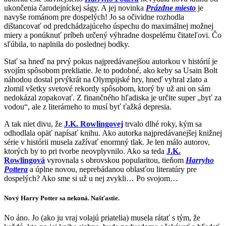
ukončenia čarodejníckej ságy. A jej novinka
Prázdne miesto
je
navyše románom pre dospelých! Jo sa očividne rozhodla
dištancovať od predchádzajúceho úspechu do maximálnej možnej
miery a ponúknuť príbeh určený výhradne dospelému čitateľovi. Čo
sľúbila, to naplnila do poslednej bodky.
Stať sa hneď na prvý pokus najpredávanejšou autorkou v histórií je
svojím spôsobom prekliatie. Je to podobné, ako keby sa Usain Bolt
náhodou dostal prvýkrát na Olympijské hry, hneď vyhral zlato a
zlomil všetky svetové rekordy spôsobom, ktorý by už ani on sám
nedokázal zopakovať. Z finančného hľadiska je určite super „byť za
vodou“, ale z literárneho to musí byť ťažká depresia.
A tak niet divu, že
J.K. Rowlingovej
trvalo dlhé roky, kým sa
odhodlala opäť napísať knihu. Ako autorka najpredávanejšej knižnej
série v histórii musela zažívať enormný tlak. Je len málo autorov,
ktorých by to pri tvorbe neovplyvnilo. Ako sa teda
J.K.
Rowlingová
vyrovnala s obrovskou popularitou, tieňom
Harryho
Pottera
a úplne novou, neprebádanou oblasťou literatúry pre
dospelých? Ako sme si už u nej zvykli… Po svojom…
Nový Harry Potter sa nekoná. Našťastie.
No áno. Jo (ako ju vraj volajú priatelia) musela rátať s tým, že