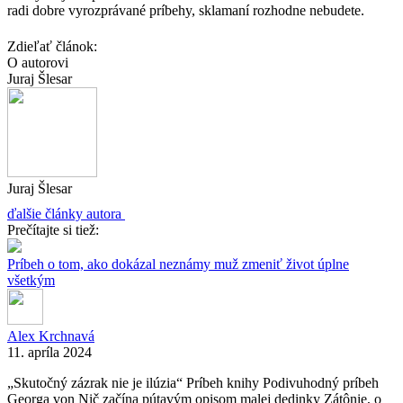
radi dobre vyrozprávané príbehy, sklamaní rozhodne nebudete.
Zdieľať článok:
O autorovi
Juraj Šlesar
Juraj Šlesar
ďalšie články autora
Prečítajte si tiež:
Príbeh o tom, ako dokázal neznámy muž zmeniť život úplne
všetkým
Alex Krchnavá
11. apríla 2024
„Skutočný zázrak nie je ilúzia“ Príbeh knihy Podivuhodný príbeh
Georga von Nič začína pútavým opisom malej dedinky Zátônie, o