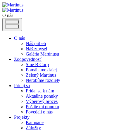
O nás
O nás
Náš príbeh
Náš zmysel
Galéria Martinusu
Zodpovednosť
Sme B Corp
Pomáhame ďalej
Zelený Martinus
Nerobíme rozdiely
Pridaj sa
Pridaj sa k nám
Aktuálne ponuky
Výberový proces
Pošlite mi ponuku
Povedali o nás
Projekty
Kampane
Záložky