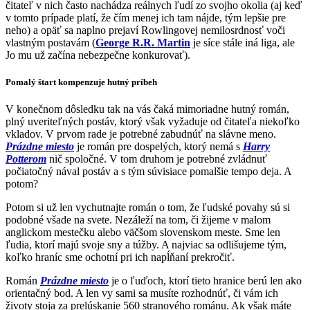
čitateľ v nich často nachádza reálnych ľudí zo svojho okolia (aj keď
v tomto prípade platí, že čím menej ich tam nájde, tým lepšie pre
neho) a opäť sa naplno prejaví Rowlingovej nemilosrdnosť voči
vlastným postavám (
George R.R. Martin
je síce stále iná liga, ale
Jo mu už začína nebezpečne konkurovať).
Pomalý štart kompenzuje hutný príbeh
V konečnom dôsledku tak na vás čaká mimoriadne hutný román,
plný uveriteľných postáv, ktorý však vyžaduje od čitateľa niekoľko
vkladov. V prvom rade je potrebné zabudnúť na slávne meno.
Prázdne miesto
je román pre dospelých, ktorý nemá s
Harry
Potterom
nič spoločné. V tom druhom je potrebné zvládnuť
počiatočný nával postáv a s tým súvisiace pomalšie tempo deja. A
potom?
Potom si už len vychutnajte román o tom, že ľudské povahy sú si
podobné všade na svete. Nezáleží na tom, či žijeme v malom
anglickom mestečku alebo väčšom slovenskom meste. Sme len
ľudia, ktorí majú svoje sny a túžby. A najviac sa odlišujeme tým,
koľko hraníc sme ochotní pri ich napĺňaní prekročiť.
Román
Prázdne miesto
je o ľuďoch, ktorí tieto hranice berú len ako
orientačný bod. A len vy sami sa musíte rozhodnúť, či vám ich
životy stoja za prelúskanie 560 stranového románu. Ak však máte