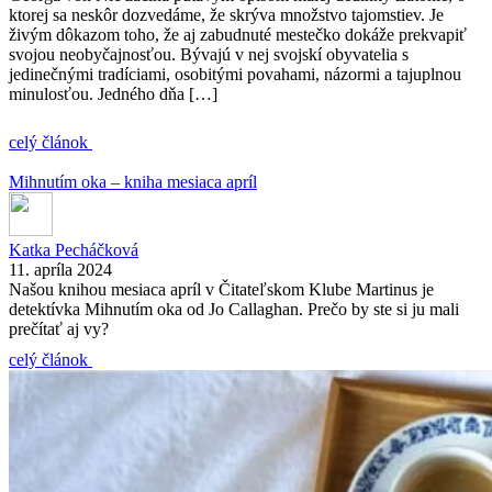
ktorej sa neskôr dozvedáme, že skrýva množstvo tajomstiev. Je
živým dôkazom toho, že aj zabudnuté mestečko dokáže prekvapiť
svojou neobyčajnosťou. Bývajú v nej svojskí obyvatelia s
jedinečnými tradíciami, osobitými povahami, názormi a tajuplnou
minulosťou. Jedného dňa […]
celý článok
Mihnutím oka – kniha mesiaca apríl
Katka Pecháčková
11. apríla 2024
Našou knihou mesiaca apríl v Čitateľskom Klube Martinus je
detektívka Mihnutím oka od Jo Callaghan. Prečo by ste si ju mali
prečítať aj vy?
celý článok