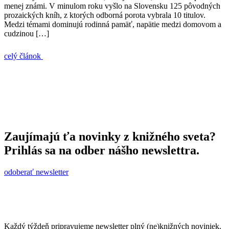
menej známi. V minulom roku vyšlo na Slovensku 125 pôvodných
prozaických kníh, z ktorých odborná porota vybrala 10 titulov.
Medzi témami dominujú rodinná pamäť, napätie medzi domovom a
cudzinou […]
celý článok
Zaujímajú ťa novinky z knižného sveta?
Prihlás sa na odber nášho newslettra.
odoberať newsletter
Každý týždeň pripravujeme newsletter plný (ne)knižných noviniek.