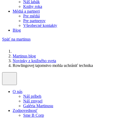
Náš labák
Knihy roka
Médiá a partneri
Pre médiá
Pre partnerov
Všeobecné kontakty
Blog
Späť na martinus
Martinus blog
Novinky z knižného sveta
Rowlingovej tajomstvo mohla uchrániť technika
O nás
Náš príbeh
Náš zmysel
Galéria Martinusu
Zodpovednosť
Sme B Corp