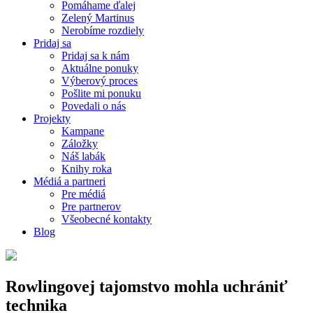
Pomáhame ďalej
Zelený Martinus
Nerobíme rozdiely
Pridaj sa
Pridaj sa k nám
Aktuálne ponuky
Výberový proces
Pošlite mi ponuku
Povedali o nás
Projekty
Kampane
Záložky
Náš labák
Knihy roka
Médiá a partneri
Pre médiá
Pre partnerov
Všeobecné kontakty
Blog
Rowlingovej tajomstvo mohla uchrániť
technika