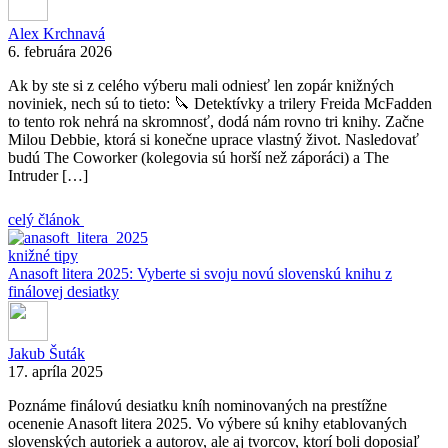
Alex Krchnavá
6. februára 2026
Ak by ste si z celého výberu mali odniesť len zopár knižných
noviniek, nech sú to tieto: 🔪 Detektívky a trilery Freida McFadden
to tento rok nehrá na skromnosť, dodá nám rovno tri knihy. Začne
Milou Debbie, ktorá si konečne uprace vlastný život. Nasledovať
budú The Coworker (kolegovia sú horší než záporáci) a The
Intruder […]
celý článok
knižné tipy
Anasoft litera 2025: Vyberte si svoju novú slovenskú knihu z
finálovej desiatky
Jakub Šuták
17. apríla 2025
Poznáme finálovú desiatku kníh nominovaných na prestížne
ocenenie Anasoft litera 2025. Vo výbere sú knihy etablovaných
slovenských autoriek a autorov, ale aj tvorcov, ktorí boli doposiaľ