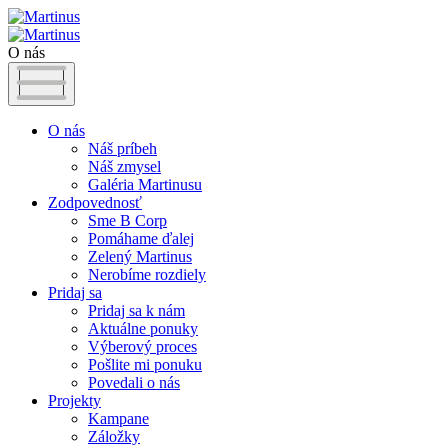
O nás
O nás
Náš príbeh
Náš zmysel
Galéria Martinusu
Zodpovednosť
Sme B Corp
Pomáhame ďalej
Zelený Martinus
Nerobíme rozdiely
Pridaj sa
Pridaj sa k nám
Aktuálne ponuky
Výberový proces
Pošlite mi ponuku
Povedali o nás
Projekty
Kampane
Záložky