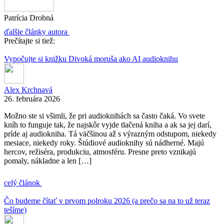
Patrícia Drobná
ďalšie články autora
Prečítajte si tiež:
Vypočujte si knižku Divoká moruša ako AI audioknihu
Alex Krchnavá
26. februára 2026
Možno ste si všimli, že pri audioknihách sa často čaká. Vo svete
kníh to funguje tak, že najskôr vyjde tlačená kniha a ak sa jej darí,
príde aj audiokniha. Tá väčšinou až s výrazným odstupom, niekedy
mesiace, niekedy roky. Štúdiové audioknihy sú nádherné. Majú
hercov, režiséra, produkciu, atmosféru. Presne preto vznikajú
pomaly, nákladne a len […]
celý článok
Čo budeme čítať v prvom polroku 2026 (a prečo sa na to už teraz
tešíme)