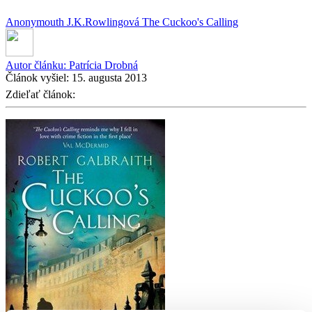
Anonymouth
J.K.Rowlingová
The Cuckoo's Calling
Autor článku:
Patrícia Drobná
Článok vyšiel:
15. augusta 2013
Zdieľať článok: