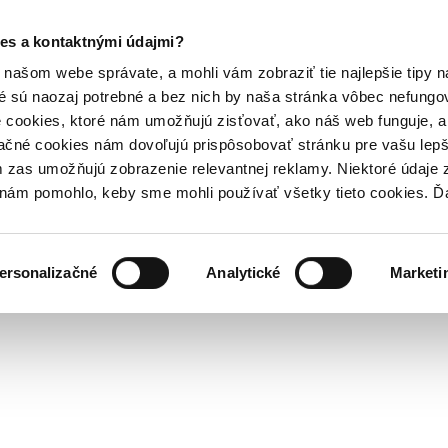
es a kontaktnými údajmi?
našom webe správate, a mohli vám zobraziť tie najlepšie tipy n
é sú naozaj potrebné a bez nich by naša stránka vôbec nefung
 cookies, ktoré nám umožňujú zisťovať, ako náš web funguje, a 
ačné cookies nám dovoľujú prispôsobovať stránku pre vašu lepši
zas umožňujú zobrazenie relevantnej reklamy. Niektoré údaje z
y nám pomohlo, keby sme mohli používať všetky tieto cookies. 
ersonalizačné
Analytické
Marketi