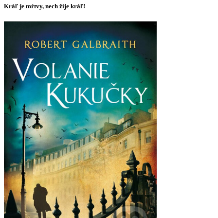
Kráľ je mŕtvy, nech žije kráľ!