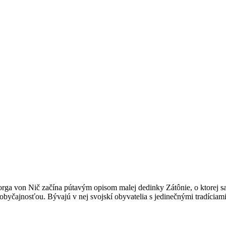
orga von Nič začína pútavým opisom malej dedinky Zátônie, o ktorej s
byčajnosťou. Bývajú v nej svojskí obyvatelia s jedinečnými tradíciam