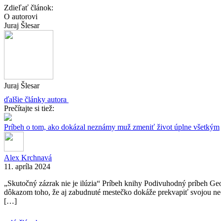
Zdieľať článok:
O autorovi
Juraj Šlesar
Juraj Šlesar
ďalšie články autora
Prečítajte si tiež:
Príbeh o tom, ako dokázal neznámy muž zmeniť život úplne všetkým
Alex Krchnavá
11. apríla 2024
„Skutočný zázrak nie je ilúzia“ Príbeh knihy Podivuhodný príbeh Ge
dôkazom toho, že aj zabudnuté mestečko dokáže prekvapiť svojou neo
[…]