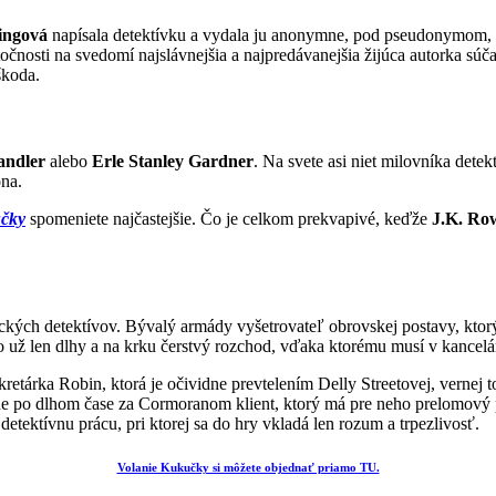
ingová
napísala detektívku a vydala ju anonymne, pod pseudonymom, s
očnosti na svedomí najslávnejšia a najpredávanejšia žijúca autorka sú
škoda.
ndler
alebo
Erle Stanley Gardner
. Na svete asi niet milovníka dete
na.
učky
spomeniete najčastejšie. Čo je celkom prekvapivé, keďže
J.K. Ro
kých detektívov. Bývalý armády vyšetrovateľ obrovskej postavy, ktorý 
ho už len dlhy a na krku čerstvý rozchod, vďaka ktorému musí v kancelá
tárka Robin, ktorá je očividne prevtelením Delly Streetovej, vernej t
ríde po dlhom čase za Cormoranom klient, ktorý má pre neho prelomový 
tektívnu prácu, pri ktorej sa do hry vkladá len rozum a trpezlivosť.
Volanie Kukučky si môžete objednať priamo TU.