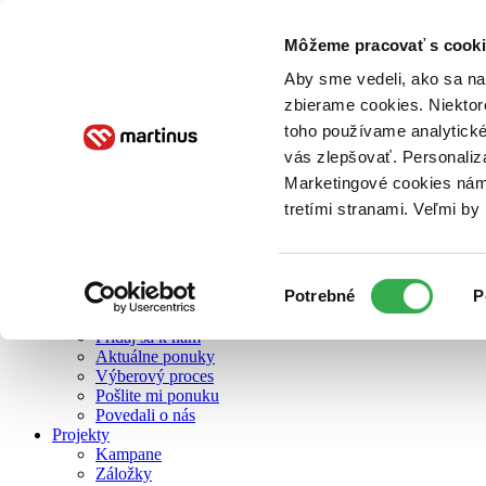
Môžeme pracovať s cooki
O nás
Aby sme vedeli, ako sa na 
zbierame cookies. Niektor
toho používame analytické
O nás
vás zlepšovať. Personaliz
Náš príbeh
Náš zmysel
Marketingové cookies nám 
Galéria Martinusu
tretími stranami. Veľmi b
Zodpovednosť
Sme B Corp
Pomáhame ďalej
Zelený Martinus
Výber
Potrebné
P
Nerobíme rozdiely
súhlasu
Pridaj sa
Pridaj sa k nám
Aktuálne ponuky
Výberový proces
Pošlite mi ponuku
Povedali o nás
Projekty
Kampane
Záložky