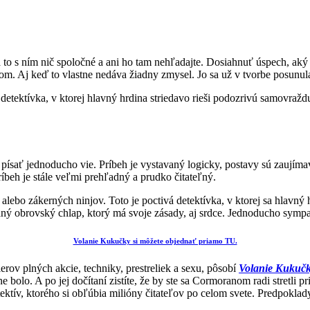
 to s ním nič spoločné a ani ho tam nehľadajte. Dosiahnuť úspech, aký
. Aj keď to vlastne nedáva žiadny zmysel. Jo sa už v tvorbe posunula ďa
ektívka, v ktorej hlavný hrdina striedavo rieši podozrivú samovraždu
písať jednoducho vie. Príbeh je vystavaný logicky, postavy sú zaujímavé
íbeh je stále veľmi prehľadný a prudko čitateľný.
 alebo zákerných ninjov. Toto je poctivá detektívka, v ktorej sa hlavn
ľaný obrovský chlap, ktorý má svoje zásady, aj srdce. Jednoducho symp
Volanie Kukučky si môžete objednať priamo TU.
erov plných akcie, techniky, prestreliek a sexu, pôsobí
Volanie Kukuč
e bolo. A po jej dočítaní zistíte, že by ste sa Cormoranom radi stretli 
ektív, ktorého si obľúbia milióny čitateľov po celom svete. Predpoklad