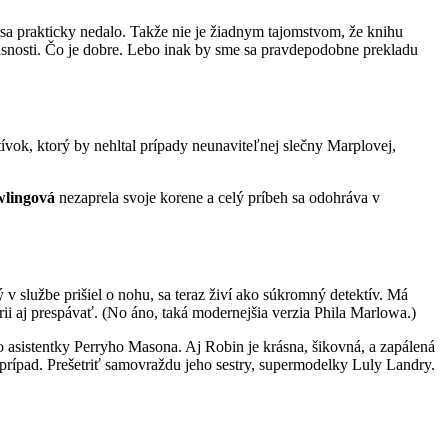
a prakticky nedalo. Takže nie je žiadnym tajomstvom, že knihu
časnosti. Čo je dobre. Lebo inak by sme sa pravdepodobne prekladu
ktívok, ktorý by nehltal prípady neunaviteľnej slečny Marplovej,
wlingová
nezaprela svoje korene a celý príbeh sa odohráva v
v službe prišiel o nohu, sa teraz živí ako súkromný detektív. Má
rii aj prespávať. (No áno, taká modernejšia verzia Phila Marlowa.)
o asistentky Perryho Masona. Aj Robin je krásna, šikovná, a zapálená
prípad. Prešetriť samovraždu jeho sestry, supermodelky Luly Landry.