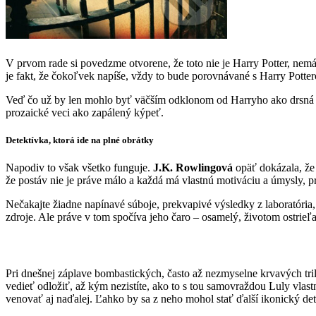
V prvom rade si povedzme otvorene, že toto nie je Harry Potter, nemá
je fakt, že čokoľvek napíše, vždy to bude porovnávané s Harry Potterom
Veď čo už by len mohlo byť väčším odklonom od Harryho ako drsná det
prozaické veci ako zapálený kýpeť.
Detektívka, ktorá ide na plné obrátky
Napodiv to však všetko funguje.
J.K. Rowlingová
opäť dokázala, že 
že postáv nie je práve málo a každá má vlastnú motiváciu a úmysly, pr
Nečakajte žiadne napínavé súboje, prekvapivé výsledky z laboratória,
zdroje. Ale práve v tom spočíva jeho čaro – osamelý, životom ostrie
Pri dnešnej záplave bombastických, často až nezmyselne krvavých tril
vedieť odložiť, až kým nezistíte, ako to s tou samovraždou Luly vlastn
venovať aj naďalej. Ľahko by sa z neho mohol stať ďalší ikonický det