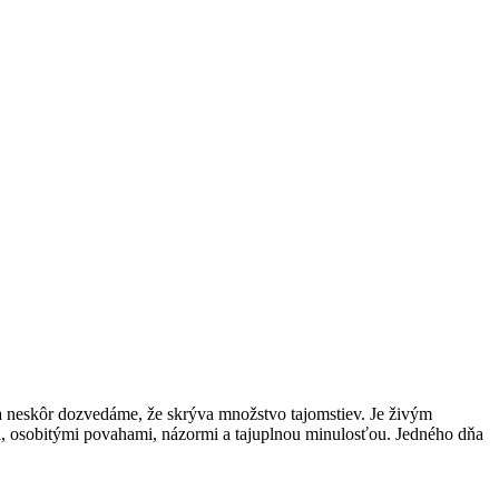
a neskôr dozvedáme, že skrýva množstvo tajomstiev. Je živým
i, osobitými povahami, názormi a tajuplnou minulosťou. Jedného dňa