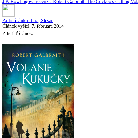
J.K.Rowlingová
recenzia
Robert Galbraith
The Cuckoo's Calling
Vol
Autor článku:
Juraj Šlesar
Článok vyšiel:
7. februára 2014
Zdieľať článok: