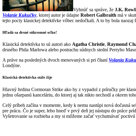
Vyhnúť sa správe, že
J.K. Rowl
Volanie Kukučky
, ktorej autor je údajne
Robert Galbraith
má v skut
tejto pocty klasickej detektívke vôbec nedočkali. A to by bola naozaj 
Hľadá sa drsné súkromné očko!
Klasická detektívka to sú autori ako
Agatha Christie
,
Raymond Cha
drsného Phila Marlowa alebo postrachu súdnych siední Perryho Maso
A práve na posledných dvoch menovaných si pri čítaní
Volania Kuk
Londýne.
Klasická detektívka stále žije
Hlavný hrdina Cormoran Strike ako by z vypadol z príručky pre klasic
jednu ošarpanú kanceláriu, do ktorej aj tak nikto nechodí a okrem to
Celý príbeh začína v momente, kedy k nemu nastúpi nová dočasná sekre
pre prácu. Čo je super, lebo hneď v prvý deň jej nástupu do práce p
Vyšetrovanie sa rozbieha a my si môžeme začať vychutnávať poctivú de