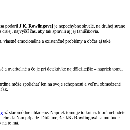
 sa podaril
J.K. Rowlingovej
je nepochybne skvelé, na druhej strane
lej, najvyšší čas, aby tak spravili aj jej fanúšikovia.
, vlastné emocionálne a existenčné problémy a občas aj také
 a uveriteľné a čo je pri detektívke najdôležitejšie – napriek tomu,
ý hrdina môže spoliehať len na svoje schopnosti a veľmi obmedzené
aťák.
ky
až staromódne uhladene. Napriek tomu je to kniha, ktorú nebudete
pri jeho ďalšom prípade. Dúfajme, že
J.K. Rowlingová
sa mu bude
y na to má.