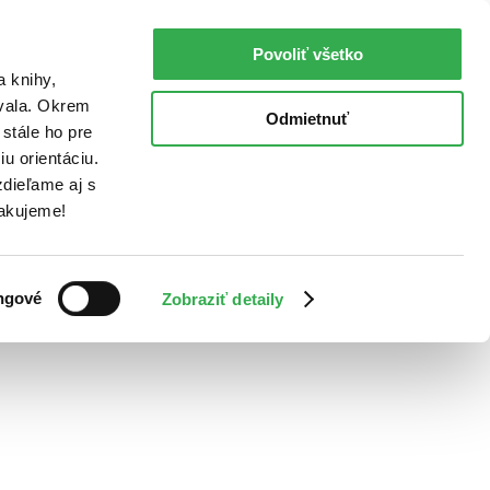
Povoliť všetko
a knihy,
ovala. Okrem
Odmietnuť
stále ho pre
u orientáciu.
dieľame aj s
Ďakujeme!
ngové
Zobraziť detaily