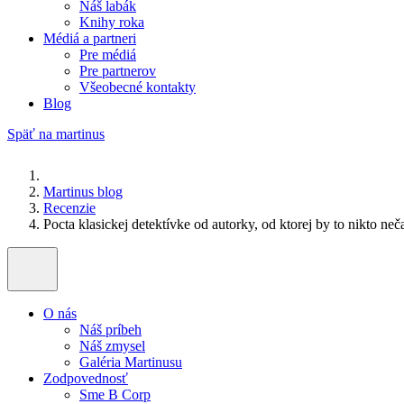
Náš labák
Knihy roka
Médiá a partneri
Pre médiá
Pre partnerov
Všeobecné kontakty
Blog
Späť na martinus
Martinus blog
Recenzie
Pocta klasickej detektívke od autorky, od ktorej by to nikto neč
O nás
Náš príbeh
Náš zmysel
Galéria Martinusu
Zodpovednosť
Sme B Corp