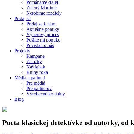
Pomáhame ďalej
Zelený Martinus
Nerobíme rozdiely
Pridaj sa
Pridaj sa k nám
Aktuálne ponuky
Výberový proces
Pošlite mi ponuku
Povedali o nás
Projekty
Kampane
Záložky
Náš labák
Knihy roka
Médiá a partneri
Pre médiá
Pre partnerov
Všeobecné kontakty
Blog
Pocta klasickej detektívke od autorky, od k