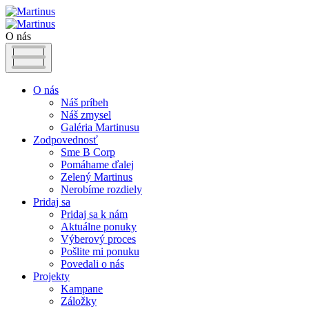
O nás
O nás
Náš príbeh
Náš zmysel
Galéria Martinusu
Zodpovednosť
Sme B Corp
Pomáhame ďalej
Zelený Martinus
Nerobíme rozdiely
Pridaj sa
Pridaj sa k nám
Aktuálne ponuky
Výberový proces
Pošlite mi ponuku
Povedali o nás
Projekty
Kampane
Záložky