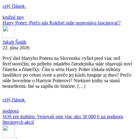
celý článok
knižné tipy
Harry Potter: Prečo nás Rokfort stále neprestáva fascinovať?
Jakub Šuták
22. júna 2026
Prvý diel Harryho Pottera na Slovensku vyšiel pred viac než
štvrťstoročím, no príbehy mladého čarodejníka stále objavujú noví
čitatelia a čitateľky. Čím si séria Harry Potter získala milióny
fanúšikov po celom svete a prečo jej kúzlo funguje aj dnes? Prečo
stále hovoríme o Harrym Potterovi? Niektoré knihy sa stanú
bestsellermi. Iné sa zapíšu do histórie. […]
celý článok
podpora
SOS pre kultúru: Venovali sme viac ako 30 000 € na podporu
literárnych akcií