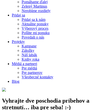
Pomáhame ďalej
Zelený Martinus
Nerobíme rozdiely
Pridaj sa
Pridaj sa k nám
Aktuálne ponuky
Výberový proces
Pošlite mi ponuku
Povedali o nás
Projekty
Kampane
Záložky
Náš labák
Knihy roka
Médiá a partneri
Pre médiá
Pre partnerov
Všeobecné kontakty
Blog
Vyhrajte dve poschodia príbehov a
stretnutí… iba pre seba! :-)