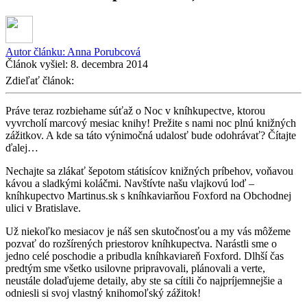
Autor článku:
Anna Porubcová
Článok vyšiel:
8. decembra 2014
Zdieľať článok:
Práve teraz rozbiehame súťaž o Noc v kníhkupectve, ktorou
vyvrcholí marcový mesiac knihy! Prežite s nami noc plnú knižných
zážitkov. A kde sa táto výnimočná udalosť bude odohrávať? Čítajte
ďalej…
Nechajte sa zlákať šepotom státisícov knižných príbehov, voňavou
kávou a sladkými koláčmi. Navštívte našu vlajkovú loď –
kníhkupectvo Martinus.sk s kníhkaviarňou Foxford na Obchodnej
ulici v Bratislave.
Už niekoľko mesiacov je náš sen skutočnosťou a my vás môžeme
pozvať do rozšírených priestorov kníhkupectva. Narástli sme o
jedno celé poschodie a pribudla kníhkaviareň Foxford. Dlhší čas
predtým sme všetko usilovne pripravovali, plánovali a verte,
neustále dolaďujeme detaily, aby ste sa cítili čo najpríjemnejšie a
odniesli si svoj vlastný knihomoľský zážitok!