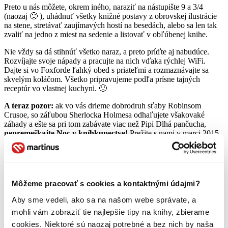
Preto u nás môžete, okrem iného, naraziť na nástupište 9 a 3/4
(naozaj 🙂 ), uhádnuť všetky knižné postavy z obrovskej ilustrácie
na stene, stretávať zaujímavých hostí na besedách, alebo sa len tak
zvaliť na jedno z miest na sedenie a listovať v obľúbenej knihe.
Nie vždy sa dá stihnúť všetko naraz, a preto príďte aj nabudúce.
Rozvíjajte svoje nápady a pracujte na nich vďaka rýchlej WiFi.
Dajte si vo Foxforde ľahký obed s priateľmi a rozmaznávajte sa
skvelým koláčom. Všetko pripravujeme podľa prísne tajných
receptúr vo vlastnej kuchyni. 🙂
A teraz pozor:
ak vo vás drieme dobrodruh sťaby Robinsom
Crusoe, so záľubou Sherlocka Holmesa odhaľujete všakovaké
záhady a ešte sa pri tom zabávate viac než Pipi Dlhá pančucha,
nepremeškajte Noc v kníhkupectve
! Prežite s nami v marci 2015
celú jednu noc plnú knižných zážitkov v našom kníhkupectve
na Obchodnej ulici v Bratislave
.
V druhej polovici decembra budú v našich kamenných
kníhkupectvách k dispozícii žreby, ktoré si môžete pri svojom
Môžeme pracovať s cookies a kontaktnými údajmi?
nákupe vypýtať a vyplniť ich. Vyplnené žreby, prosíme, vhoďte do
pripraveného osudia do konca februára. Možno vyžrebujeme práve
Aby sme vedeli, ako sa na našom webe správate, a
vás a
vy sa môžete tešiť na jedinečný záver knižného mesiaca
mohli vám zobraziť tie najlepšie tipy na knihy, zbierame
marec
! Vyžrebovaných účastníkov budeme kontaktovať na
začiatku marca 2015.
cookies. Niektoré sú naozaj potrebné a bez nich by naša