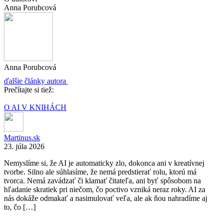
Anna Porubcová
Anna Porubcová
ďalšie články autora
Prečítajte si tiež:
O AI V KNIHÁCH
Martinus.sk
23. júla 2026
Nemyslíme si, že AI je automaticky zlo, dokonca ani v kreatívnej
tvorbe. Silno ale súhlasíme, že nemá predstierať rolu, ktorú má
tvorca. Nemá zavádzať či klamať čitateľa, ani byť spôsobom na
hľadanie skratiek pri niečom, čo poctivo vzniká neraz roky. AI za
nás dokáže odmakať a nasimulovať veľa, ale ak ňou nahradíme aj
to, čo […]