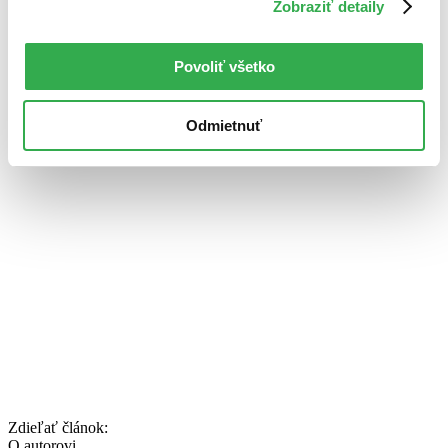
Zobraziť detaily
Pozrite si galériu, ako to u nás vyzerá:
Povoliť všetko
Odmietnuť
Zdieľať článok:
O autorovi