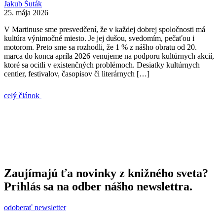
Jakub Šuták
25. mája 2026
V Martinuse sme presvedčení, že v každej dobrej spoločnosti má
kultúra výnimočné miesto. Je jej dušou, svedomím, pečaťou i
motorom. Preto sme sa rozhodli, že 1 % z nášho obratu od 20.
marca do konca apríla 2026 venujeme na podporu kultúrnych akcií,
ktoré sa ocitli v existenčných problémoch. Desiatky kultúrnych
centier, festivalov, časopisov či literárnych […]
celý článok
Zaujímajú ťa novinky z knižného sveta?
Prihlás sa na odber nášho newslettra.
odoberať newsletter