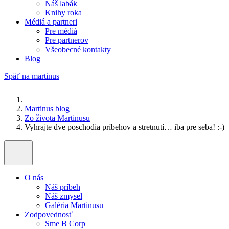
Náš labák
Knihy roka
Médiá a partneri
Pre médiá
Pre partnerov
Všeobecné kontakty
Blog
Späť na martinus
Martinus blog
Zo života Martinusu
Vyhrajte dve poschodia príbehov a stretnutí… iba pre seba! :-)
O nás
Náš príbeh
Náš zmysel
Galéria Martinusu
Zodpovednosť
Sme B Corp