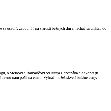
e sa usadiť, zabudnúť na starosti bežných dní a nechať sa unášať do
logu, o Steinovi a Barbaričovi od Juraja Červenáka a dokonči ju
 zábavnú nám pošli na email. Vyhrať môžeš skvelé knižné ceny.