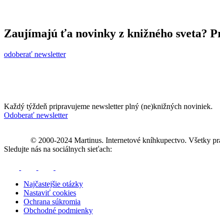
Zaujímajú ťa novinky z knižného sveta? Pr
odoberať newsletter
Každý týždeň pripravujeme newsletter plný (ne)knižných noviniek.
Odoberať newsletter
© 2000-2024 Martinus. Internetové kníhkupectvo. Všetky pr
Sledujte nás na sociálnych sieťach:
Najčastejšie otázky
Nastaviť cookies
Ochrana súkromia
Obchodné podmienky