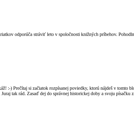
iatkov odporúča stráviť leto v spoločnosti knižných príbehov. Pohodln
áž! :-) Prečítaj si začiatok rozpísanej poviedky, ktorú nájdeš v tomto b
 Juraj tak rád. Zasaď dej do správnej historickej doby a svoju písačku