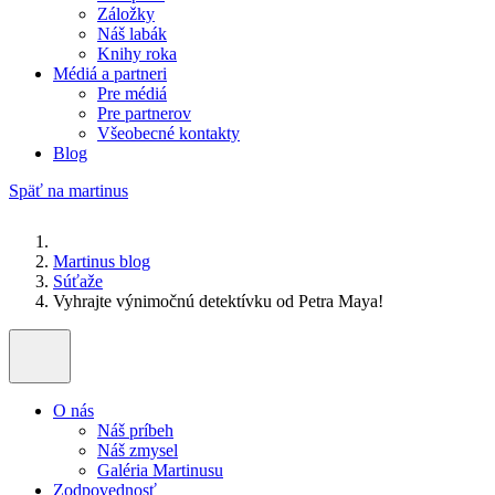
Záložky
Náš labák
Knihy roka
Médiá a partneri
Pre médiá
Pre partnerov
Všeobecné kontakty
Blog
Späť na martinus
Martinus blog
Súťaže
Vyhrajte výnimočnú detektívku od Petra Maya!
O nás
Náš príbeh
Náš zmysel
Galéria Martinusu
Zodpovednosť