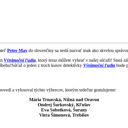
ateľ
Peter May
do slovenčiny sa nedá nazvať inak ako skvelou správou
rom
Výnimoční ľudia
, ktorý teraz môžete vyhrať v našej súťaži! Star
ríbehu!
Súťaž o jeden z troch kusov detektívky
Výnimoční ľudia
bude p
ovedí a vylosoval týchto výhercov, ktorým srdečne gratulujeme:
Mária Trnavská, Nižná nad Oravou
Ondrej Šurkovský, Kľušov
Eva Sobotková, Šurany
Viera Šimonová, Trebišov