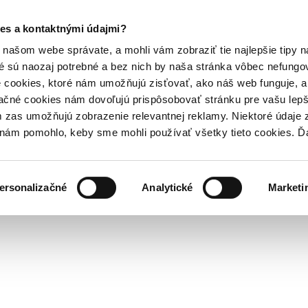
es a kontaktnými údajmi?
našom webe správate, a mohli vám zobraziť tie najlepšie tipy n
é sú naozaj potrebné a bez nich by naša stránka vôbec nefung
 cookies, ktoré nám umožňujú zisťovať, ako náš web funguje, a 
ačné cookies nám dovoľujú prispôsobovať stránku pre vašu lepši
zas umožňujú zobrazenie relevantnej reklamy. Niektoré údaje z
y nám pomohlo, keby sme mohli používať všetky tieto cookies. 
ersonalizačné
Analytické
Marketi