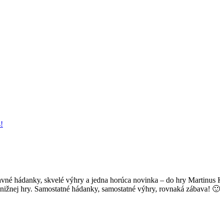
!
avné hádanky, skvelé výhry a jedna horúca novinka – do hry Martinus K
knižnej hry. Samostatné hádanky, samostatné výhry, rovnaká zábava! 