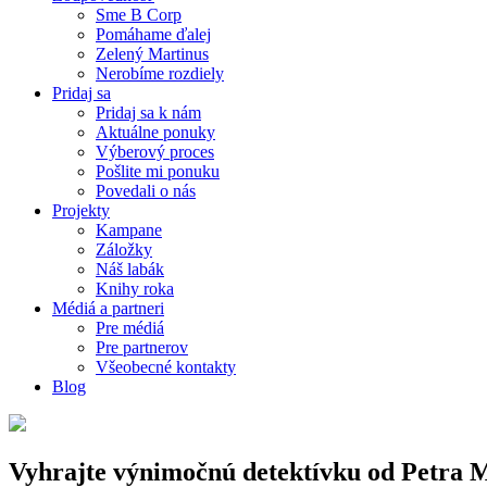
Sme B Corp
Pomáhame ďalej
Zelený Martinus
Nerobíme rozdiely
Pridaj sa
Pridaj sa k nám
Aktuálne ponuky
Výberový proces
Pošlite mi ponuku
Povedali o nás
Projekty
Kampane
Záložky
Náš labák
Knihy roka
Médiá a partneri
Pre médiá
Pre partnerov
Všeobecné kontakty
Blog
Vyhrajte výnimočnú detektívku od Petra 