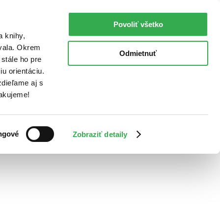
Povoliť všetko
a knihy,
ovala. Okrem
Odmietnuť
stále ho pre
u orientáciu.
dieľame aj s
Ďakujeme!
ngové
Zobraziť detaily