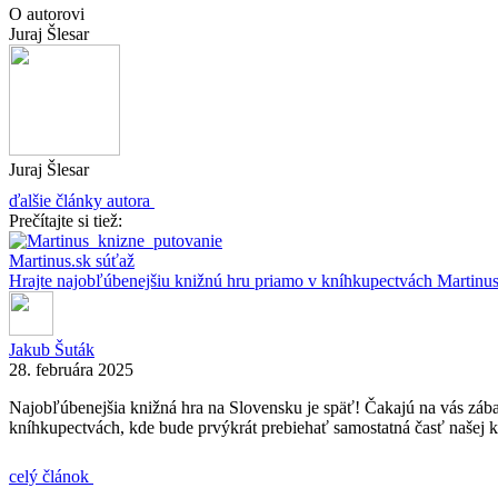
O autorovi
Juraj Šlesar
Juraj Šlesar
ďalšie články autora
Prečítajte si tiež:
Martinus.sk
súťaž
Hrajte najobľúbenejšiu knižnú hru priamo v kníhkupectvách Martinus
Jakub Šuták
28. februára 2025
Najobľúbenejšia knižná hra na Slovensku je späť! Čakajú na vás záb
kníhkupectvách, kde bude prvýkrát prebiehať samostatná časť našej 
celý článok