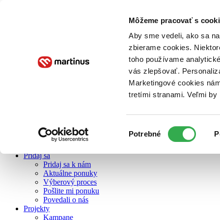
Môžeme pracovať s cooki
Aby sme vedeli, ako sa na 
O nás
zbierame cookies. Niektor
toho používame analytické
vás zlepšovať. Personaliz
O nás
Marketingové cookies nám 
Náš príbeh
Náš zmysel
tretími stranami. Veľmi b
Galéria Martinusu
Zodpovednosť
Sme B Corp
Výber
Pomáhame ďalej
Potrebné
P
Zelený Martinus
súhlasu
Nerobíme rozdiely
Pridaj sa
Pridaj sa k nám
Aktuálne ponuky
Výberový proces
Pošlite mi ponuku
Povedali o nás
Projekty
Kampane