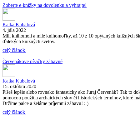
Zoberte e-knižky na dovolenku a vyhrajte!
Katka Kubalová
4. júla 2022
Milí knihomoli a milé knihomoľky, až 10 z 10 opýtaných knižných škr
ďalekých knižných svetov.
celý článok
Červenákove písačky zábavné
Katka Kubalová
15. októbra 2020
Píšeš lepšie alebo rovnako fantasticky ako Juraj Červenák? Tak to dok
pomocou použitia archaických slov či historických termínov, ktoré má
Držíme palce a želáme príjemnú zábavu! :-)
celý článok