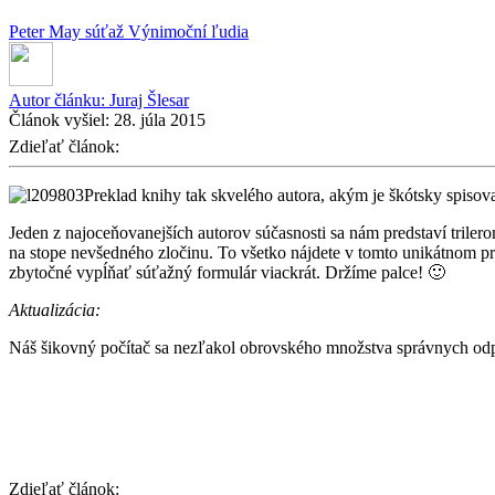
Peter May
súťaž
Výnimoční ľudia
Autor článku:
Juraj Šlesar
Článok vyšiel:
28. júla 2015
Zdieľať článok:
Preklad knihy tak skvelého autora, akým je škótsky spisov
Jeden z najoceňovanejších autorov súčasnosti sa nám predstaví trile
na stope nevšedného zločinu. To všetko nájdete v tomto unikátnom p
zbytočné vypĺňať súťažný formulár viackrát. Držíme palce! 🙂
Aktualizácia:
Náš šikovný počítač sa nezľakol obrovského množstva správnych odp
Zdieľať článok: