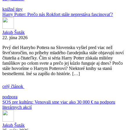
knižné tipy
Harry Potter: Prečo nás Rokfort stále neprestáva fascinovať?
Jakub Šuták
22. júna 2026
Prvý diel Harryho Pottera na Slovensku vyšiel pred viac než
štvrťstoročím, no príbehy mladého čarodejníka stále objavujú noví
čitatelia a čitateľky. Čím si séria Harry Potter získala milióny
fanúšikov po celom svete a prečo jej kúzlo funguje aj dnes? Prečo
stále hovoríme o Harrym Potterovi? Niektoré knihy sa stanú
bestsellermi. Iné sa zapíšu do histórie. […]
celý článok
podpora
SOS pre kultúru: Venovali sme viac ako 30 000 € na podporu
literárnych akcií
Jakub Šuták