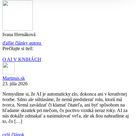
Ivana Hrenáková
ďalšie články autora
Prečítajte si tiež:
O AI V KNIHÁCH
Martinus.sk
23. júla 2026
Nemyslíme si, že AI je automaticky zlo, dokonca ani v kreatívnej
tvorbe. Silno ale súhlasíme, že nemá predstierať rolu, ktorú má
tvorca. Nemá zavádzať či klamať čitateľa, ani byť spôsobom na
hľadanie skratiek pri niečom, čo poctivo vzniká neraz roky. AI za
nás dokáže odmakať a nasimulovať veľa, ale ak ňou nahradíme aj
to, čo […]
celý článok