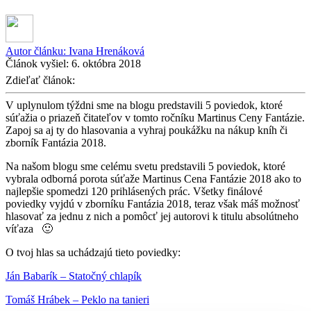
Autor článku:
Ivana Hrenáková
Článok vyšiel:
6. októbra 2018
Zdieľať článok:
V uplynulom týždni sme na blogu predstavili 5 poviedok, ktoré
súťažia o priazeň čitateľov v tomto ročníku Martinus Ceny Fantázie.
Zapoj sa aj ty do hlasovania a vyhraj poukážku na nákup kníh či
zborník Fantázia 2018.
Na našom blogu sme celému svetu predstavili 5 poviedok, ktoré
vybrala odborná porota súťaže Martinus Cena Fantázie 2018 ako to
najlepšie spomedzi 120 prihlásených prác. Všetky finálové
poviedky vyjdú v zborníku Fantázia 2018, teraz však máš možnosť
hlasovať za jednu z nich a pomôcť jej autorovi k titulu absolútneho
víťaza 🙂
O tvoj hlas sa uchádzajú tieto poviedky:
Ján Babarík – Statočný chlapík
Tomáš Hrábek – Peklo na tanieri