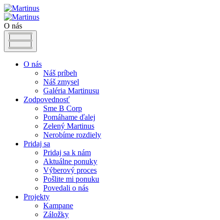
O nás
O nás
Náš príbeh
Náš zmysel
Galéria Martinusu
Zodpovednosť
Sme B Corp
Pomáhame ďalej
Zelený Martinus
Nerobíme rozdiely
Pridaj sa
Pridaj sa k nám
Aktuálne ponuky
Výberový proces
Pošlite mi ponuku
Povedali o nás
Projekty
Kampane
Záložky