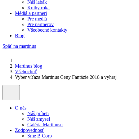
Náš labák
Knihy roka
Médiá a partneri
Pre médiá
Pre partnerov
Všeobecné kontakty
Blog
Späť na martinus
Martinus blog
Všehochuť
Vyber víťaza Martinus Ceny Fantázie 2018 a vyhraj
O nás
Náš príbeh
Náš zmysel
Galéria Martinusu
Zodpovednosť
Sme B Corp