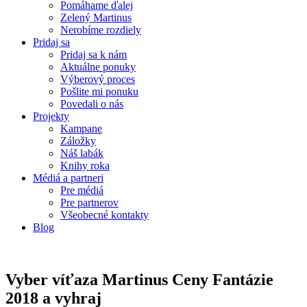
Pomáhame ďalej
Zelený Martinus
Nerobíme rozdiely
Pridaj sa
Pridaj sa k nám
Aktuálne ponuky
Výberový proces
Pošlite mi ponuku
Povedali o nás
Projekty
Kampane
Záložky
Náš labák
Knihy roka
Médiá a partneri
Pre médiá
Pre partnerov
Všeobecné kontakty
Blog
Vyber víťaza Martinus Ceny Fantázie
2018 a vyhraj