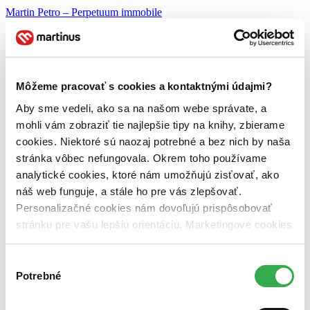
Martin Petro – Perpetuum immobile
Simona Sádecká – Škára
Jana Tabačková – V tuneli
Hlasovanie prebieha
do polnoci 20. októbra 2018
. Spomedzi
Môžeme pracovať s cookies a kontaktnými údajmi?
hlasujúcich navyše vyžrebujeme šťastlivca, ktorý od nás dostane
50€ poukážku
na nákup kníh a ďalších piatich, ktorých odmeníme
Aby sme vedeli, ako sa na našom webe správate, a
novým
zborníkom Fantázia 2018
. Sci-fi a fantasy zdar!
mohli vám zobraziť tie najlepšie tipy na knihy, zbierame
cookies. Niektoré sú naozaj potrebné a bez nich by naša
stránka vôbec nefungovala. Okrem toho používame
analytické cookies, ktoré nám umožňujú zisťovať, ako
náš web funguje, a stále ho pre vás zlepšovať.
Personalizačné cookies nám dovoľujú prispôsobovať
stránku pre vašu lepšiu orientáciu. Marketingové cookies
nám zas umožňujú zobrazenie relevantnej reklamy.
Niektoré údaje zdieľame aj s tretími stranami. Veľmi by
Výber
nám pomohlo, keby sme mohli používať všetky tieto
Potrebné
súhlasu
cookies. Ďakujeme!