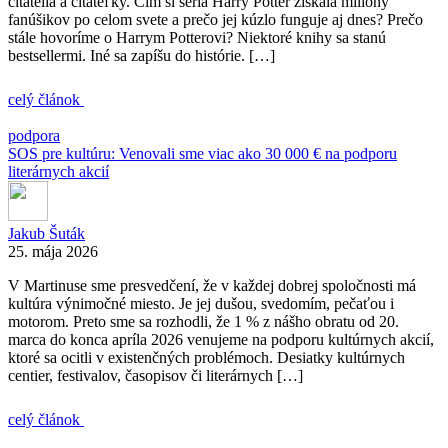
čitatelia a čitateľky. Čím si séria Harry Potter získala milióny
fanúšikov po celom svete a prečo jej kúzlo funguje aj dnes? Prečo
stále hovoríme o Harrym Potterovi? Niektoré knihy sa stanú
bestsellermi. Iné sa zapíšu do histórie. […]
celý článok
podpora
SOS pre kultúru: Venovali sme viac ako 30 000 € na podporu
literárnych akcií
Jakub Šuták
25. mája 2026
V Martinuse sme presvedčení, že v každej dobrej spoločnosti má
kultúra výnimočné miesto. Je jej dušou, svedomím, pečaťou i
motorom. Preto sme sa rozhodli, že 1 % z nášho obratu od 20.
marca do konca apríla 2026 venujeme na podporu kultúrnych akcií,
ktoré sa ocitli v existenčných problémoch. Desiatky kultúrnych
centier, festivalov, časopisov či literárnych […]
celý článok