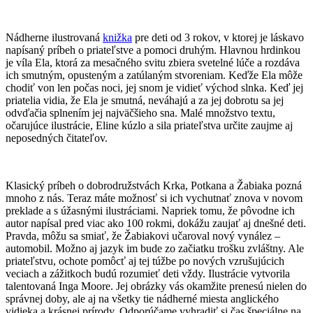
Nádherne ilustrovaná
knižka
pre deti od 3 rokov, v ktorej je láskavo
napísaný príbeh o priateľstve a pomoci druhým. Hlavnou hrdinkou
je víla Ela, ktorá za mesačného svitu zbiera svetelné lúče a rozdáva
ich smutným, opusteným a zatúlaným stvoreniam. Keďže Ela môže
chodiť von len počas noci, jej snom je vidieť východ slnka. Keď jej
priatelia vidia, že Ela je smutná, neváhajú a za jej dobrotu sa jej
odvďačia splnením jej najväčšieho sna. Malé množstvo textu,
očarujúce ilustrácie, Eline kúzlo a sila priateľstva určite zaujme aj
neposedných čitateľov.
Klasický príbeh o dobrodružstvách Krka, Potkana a Žabiaka pozná
mnoho z nás. Teraz máte možnosť si ich vychutnať znova v novom
preklade a s úžasnými ilustráciami. Napriek tomu, že pôvodne ich
autor napísal pred viac ako 100 rokmi, dokážu zaujať aj dnešné deti.
Pravda, môžu sa smiať, že Žabiakovi učaroval nový vynález –
automobil. Možno aj jazyk im bude zo začiatku trošku zvláštny. Ale
priateľstvu, ochote pomôcť aj tej túžbe po nových vzrušujúcich
veciach a zážitkoch budú rozumieť deti vždy. Ilustrácie vytvorila
talentovaná Inga Moore. Jej obrázky vás okamžite prenesú nielen do
správnej doby, ale aj na všetky tie nádherné miesta anglického
vidieka a krásnej prírody. Odporúčame vyhradiť si čas špeciálne na