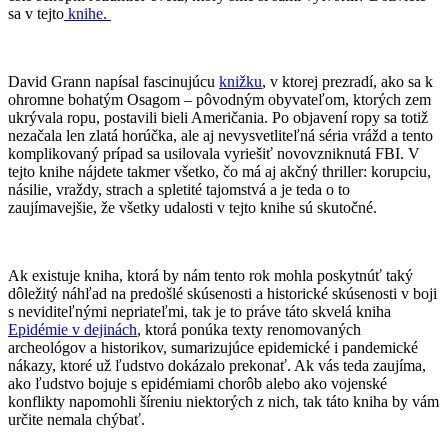
sa v tejto
knihe.
David Grann napísal fascinujúcu
knižku
, v ktorej prezradí, ako sa k
ohromne bohatým Osagom – pôvodným obyvateľom, ktorých zem
ukrývala ropu, postavili bieli Američania. Po objavení ropy sa totiž
nezačala len zlatá horúčka, ale aj nevysvetliteľná séria vrážd a tento
komplikovaný prípad sa usilovala vyriešiť novovzniknutá FBI. V
tejto knihe nájdete takmer všetko, čo má aj akčný thriller: korupciu,
násilie, vraždy, strach a spletité tajomstvá a je teda o to
zaujímavejšie, že všetky udalosti v tejto knihe sú skutočné.
Ak existuje kniha, ktorá by nám tento rok mohla poskytnúť taký
dôležitý náhľad na predošlé skúsenosti a historické skúsenosti v boji
s neviditeľnými nepriateľmi, tak je to práve táto skvelá kniha
Epidémie v dejinách
, ktorá ponúka texty renomovaných
archeológov a historikov, sumarizujúce epidemické i pandemické
nákazy, ktoré už ľudstvo dokázalo prekonať. Ak vás teda zaujíma,
ako ľudstvo bojuje s epidémiami chorôb alebo ako vojenské
konflikty napomohli šíreniu niektorých z nich, tak táto kniha by vám
určite nemala chýbať.