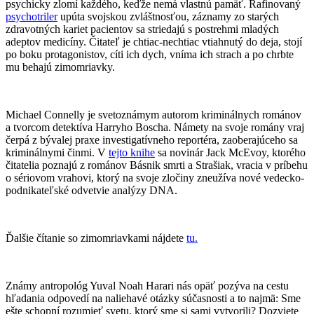
psychicky zlomí každého, keďže nemá vlastnú pamäť. Rafinovaný
psychotriler
upúta svojskou zvláštnosťou, záznamy zo starých
zdravotných kariet pacientov sa striedajú s postrehmi mladých
adeptov medicíny. Čitateľ je chtiac-nechtiac vtiahnutý do deja, stojí
po boku protagonistov, cíti ich dych, vníma ich strach a po chrbte
mu behajú zimomriavky.
Michael Connelly je svetoznámym autorom kriminálnych románov
a tvorcom detektíva Harryho Boscha. Námety na svoje romány vraj
čerpá z bývalej praxe investigatívneho reportéra, zaoberajúceho sa
kriminálnymi činmi. V
tejto knihe
sa novinár Jack McEvoy, ktorého
čitatelia poznajú z románov Básnik smrti a Strašiak, vracia v príbehu
o sériovom vrahovi, ktorý na svoje zločiny zneužíva nové vedecko-
podnikateľské odvetvie analýzy DNA.
Ďalšie čítanie so zimomriavkami nájdete
tu.
Známy antropológ Yuval Noah Harari nás opäť pozýva na cestu
hľadania odpovedí na naliehavé otázky súčasnosti a to najmä: Sme
ešte schopní rozumieť svetu, ktorý sme si sami vytvorili? Dozviete