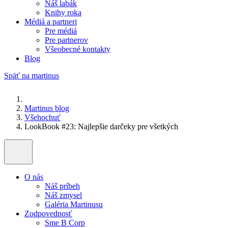
Náš labák
Knihy roka
Médiá a partneri
Pre médiá
Pre partnerov
Všeobecné kontakty
Blog
Späť na martinus
Martinus blog
Všehochuť
LookBook #23: Najlepšie darčeky pre všetkých
O nás
Náš príbeh
Náš zmysel
Galéria Martinusu
Zodpovednosť
Sme B Corp