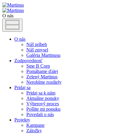
O nás
O nás
Náš príbeh
Náš zmysel
Galéria Martinusu
Zodpovednosť
Sme B Corp
Pomáhame ďalej
Zelený Martinus
Nerobíme rozdiely
Pridaj sa
Pridaj sa k nám
Aktuálne ponuky
Výberový proces
Pošlite mi ponuku
Povedali o nás
Projekty
Kampane
Záložky