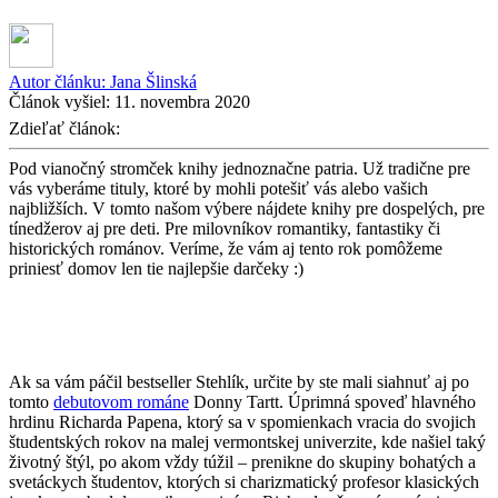
Autor článku:
Jana Šlinská
Článok vyšiel:
11. novembra 2020
Zdieľať článok:
Pod vianočný stromček knihy jednoznačne patria. Už tradične pre
vás vyberáme tituly, ktoré by mohli potešiť vás alebo vašich
najbližších. V tomto našom výbere nájdete knihy pre dospelých, pre
tínedžerov aj pre deti. Pre milovníkov romantiky, fantastiky či
historických románov. Veríme, že vám aj tento rok pomôžeme
priniesť domov len tie najlepšie darčeky :)
Ak sa vám páčil bestseller Stehlík, určite by ste mali siahnuť aj po
tomto
debutovom románe
Donny Tartt. Úprimná spoveď hlavného
hrdinu Richarda Papena, ktorý sa v spomienkach vracia do svojich
študentských rokov na malej vermontskej univerzite, kde našiel taký
životný štýl, po akom vždy túžil – prenikne do skupiny bohatých a
svetáckych študentov, ktorých si charizmatický profesor klasických