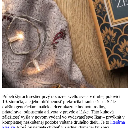
Príbeh štyroch sestier prvý raz uzrel svetlo sveta v druhej polovici
19. storočia, ale jeho obľúbenosť prekročila hranice času. Stále
ďalším generáciám matiek a dcér ukazuje hodnotu rodiny,
priateľstva, odpustenia a života v pravde a láske. Táto kultová
záležitosť vyšla v novom vydaní vo vydavateľstve Ikar – prvýkrát v
kompletnej neskrátenej podobe vrátane druhého dielu. Je to
literárna
klasika
, ktorá by nemala chýbať v žiadnej domácej knižnici.