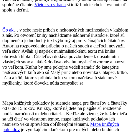
spoločné čítanie.
Vietor vo vŕbach
si totiž budete chcieť vychutnať
spolu s deťmi.
Čo ak
… v sebe nesie príbeh o nekonečných možnostiach v každom
z nás. Po otvorení knihy nachádzame nádherné ilustrácie, ktoré sú
doplnené o jednoduchý text výborný aj pre začínajúcich čitateľov.
Autor na rozpovedanie príbehu o našich snoch a cieľoch nevyužil
veľa slov. Avšak aj napriek minimalistickému textu má kniha
obrovskú hĺbku. Čitateľovi dodáva povzbudenie k dosiahnutiu
vlastných snov a taktiež dodáva odvahu myslieť otvorene a naozaj
vo veľkom. Knihu by sme pokojne vedeli zaradiť do kategórie
nadčasových kníh ako sú Malý princ alebo novinka Chlapec, krtko,
líška a kôň, ktoré s pribúdajúcim vekom načrtávajú stále nové
myšlienky, ktoré človeka nútia zamyslieť sa.
Mapa knižných pokladov je stieracia mapa pre čitateľov a čitateľky
od 6 do 15 rokov. Knižky, ktoré nájdete na plagáte sú rozdelené
podľa náročnosti malého čitateľa. Keďže ale vieme, že každé dieťa
sa učí čítať vo vlastnom tempe, mapa knižných pokladov ich
namiesto veku sprevádza obľúbenými témami.
Mapa knižných
pokladov
je vynikajúcim darčekom pre malých alebo budúcich