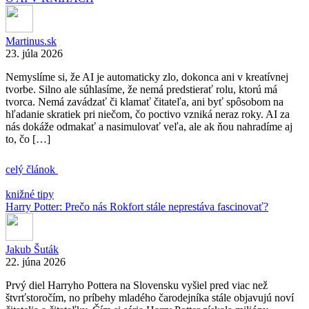
Martinus.sk
23. júla 2026
Nemyslíme si, že AI je automaticky zlo, dokonca ani v kreatívnej
tvorbe. Silno ale súhlasíme, že nemá predstierať rolu, ktorú má
tvorca. Nemá zavádzať či klamať čitateľa, ani byť spôsobom na
hľadanie skratiek pri niečom, čo poctivo vzniká neraz roky. AI za
nás dokáže odmakať a nasimulovať veľa, ale ak ňou nahradíme aj
to, čo […]
celý článok
knižné tipy
Harry Potter: Prečo nás Rokfort stále neprestáva fascinovať?
Jakub Šuták
22. júna 2026
Prvý diel Harryho Pottera na Slovensku vyšiel pred viac než
štvrťstoročím, no príbehy mladého čarodejníka stále objavujú noví