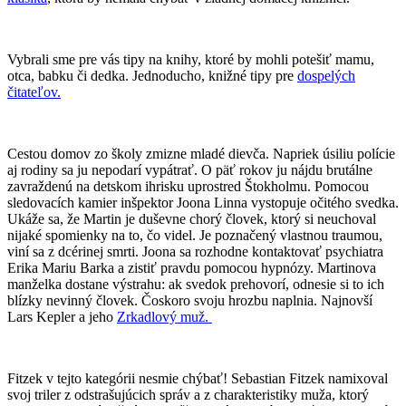
Vybrali sme pre vás tipy na knihy, ktoré by mohli potešiť mamu,
otca, babku či dedka. Jednoducho, knižné tipy pre
dospelých
čitateľov.
Cestou domov zo školy zmizne mladé dievča. Napriek úsiliu polície
aj rodiny sa ju nepodarí vypátrať. O päť rokov ju nájdu brutálne
zavraždenú na detskom ihrisku uprostred Štokholmu. Pomocou
sledovacích kamier inšpektor Joona Linna vystopuje očitého svedka.
Ukáže sa, že Martin je duševne chorý človek, ktorý si neuchoval
nijaké spomienky na to, čo videl. Je poznačený vlastnou traumou,
viní sa z dcérinej smrti. Joona sa rozhodne kontaktovať psychiatra
Erika Mariu Barka a zistiť pravdu pomocou hypnózy. Martinova
manželka dostane výstrahu: ak svedok prehovorí, odnesie si to ich
blízky nevinný človek. Čoskoro svoju hrozbu naplnia. Najnovší
Lars Kepler a jeho
Zrkadlový muž.
Fitzek v tejto kategórii nesmie chýbať! Sebastian Fitzek namixoval
svoj triler z odstrašujúcich správ a z charakteristiky muža, ktorý