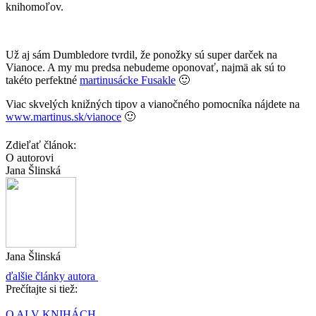
knihomoľov.
Už aj sám Dumbledore tvrdil, že ponožky sú super darček na
Vianoce. A my mu predsa nebudeme oponovať, najmä ak sú to
takéto perfektné
martinusácke Fusakle
🙂
Viac skvelých knižných tipov a vianočného pomocníka nájdete na
www.martinus.sk/vianoce
🙂
Zdieľať článok:
O autorovi
Jana Šlinská
Jana Šlinská
ďalšie články autora
Prečítajte si tiež:
O AI V KNIHÁCH