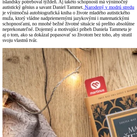
islandsky potreboval týždeň. Aj takéto schopnosti má výnimočný
autistický génius a savant Daniel Tammet.
Narodený v modrú stredu
je výnimočná autobiografická kniha o živote mladého autistického
muža, ktorý vládne nadpriemernými jazykovými i matematickými
schopnosťami, no mnohé bežné životné situácie sú preňho absolútne
neprekonateľné. Dojemný a motivujúci príbeh Daniela Tammeta je
aj o tom, ako sa dokázal popasovať so životom bez toho, aby stratil
svoju vlastnú tvár.