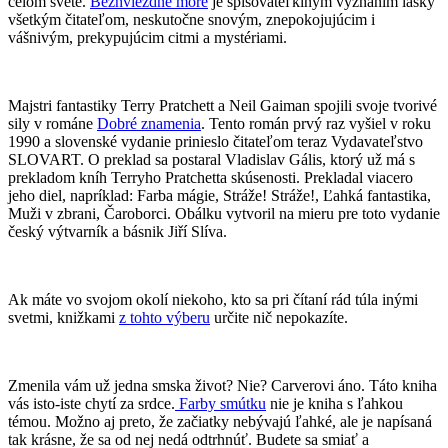
celom svete.
Bezhviezdne more
je spisovateľkiným vyznaním lásky
všetkým čitateľom, neskutočne snovým, znepokojujúcim i
vášnivým, prekypujúcim citmi a mystériami.
Majstri fantastiky Terry Pratchett a Neil Gaiman spojili svoje tvorivé
sily v románe
Dobré znamenia
. Tento román prvý raz vyšiel v roku
1990 a slovenské vydanie prinieslo čitateľom teraz Vydavateľstvo
SLOVART. O preklad sa postaral Vladislav Gális, ktorý už má s
prekladom kníh Terryho Pratchetta skúsenosti. Prekladal viacero
jeho diel, napríklad: Farba mágie, Stráže! Stráže!, Ľahká fantastika,
Muži v zbrani, Čaroborci. Obálku vytvoril na mieru pre toto vydanie
český výtvarník a básnik Jiří Slíva.
Ak máte vo svojom okolí niekoho, kto sa pri čítaní rád túla inými
svetmi, knižkami
z tohto výberu
určite nič nepokazíte.
Zmenila vám už jedna smska život? Nie? Carverovi áno. Táto kniha
vás isto-iste chytí za srdce.
Farby smútku
nie je kniha s ľahkou
témou. Možno aj preto, že začiatky nebývajú ľahké, ale je napísaná
tak krásne, že sa od nej nedá odtrhnúť. Budete sa smiať a