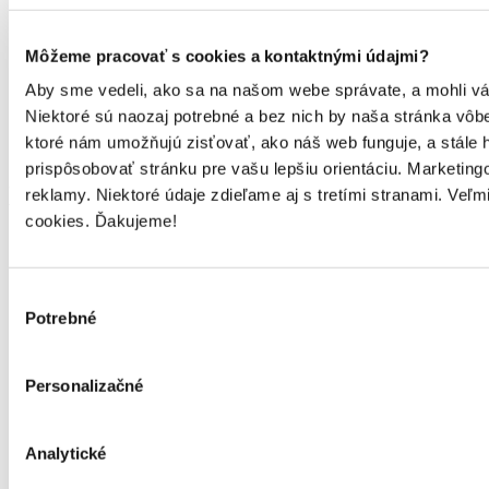
Najčastejšie otázky
Nastaviť cookies
Môžeme pracovať s cookies a kontaktnými údajmi?
Ochrana súkromia
Aby sme vedeli, ako sa na našom webe správate, a mohli vám 
Obchodné podmienky
Niektoré sú naozaj potrebné a bez nich by naša stránka vô
ktoré nám umožňujú zisťovať, ako náš web funguje, a stále 
prispôsobovať stránku pre vašu lepšiu orientáciu. Marketin
© 2000-2026 Martinus. Internetové kníhkupectvo. Všetky práva
reklamy. Niektoré údaje zdieľame aj s tretími stranami. Veľ
vyhradené.
cookies. Ďakujeme!
Výber
Potrebné
súhlasu
Personalizačné
Analytické