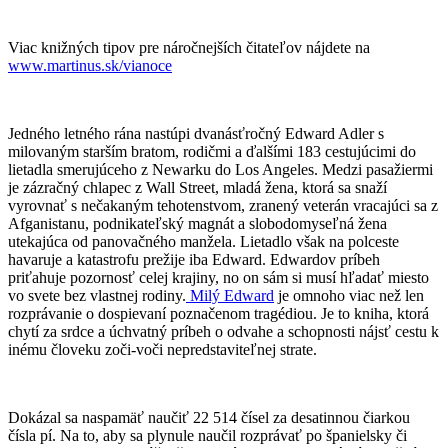
Viac knižných tipov pre náročnejších čitateľov nájdete na
www.martinus.sk/vianoce
Jedného letného rána nastúpi dvanásťročný Edward Adler s
milovaným starším bratom, rodičmi a ďalšími 183 cestujúcimi do
lietadla smerujúceho z Newarku do Los Angeles. Medzi pasažiermi
je zázračný chlapec z Wall Street, mladá žena, ktorá sa snaží
vyrovnať s nečakaným tehotenstvom, zranený veterán vracajúci sa z
Afganistanu, podnikateľský magnát a slobodomyseľná žena
utekajúca od panovačného manžela. Lietadlo však na polceste
havaruje a katastrofu prežije iba Edward. Edwardov príbeh
priťahuje pozornosť celej krajiny, no on sám si musí hľadať miesto
vo svete bez vlastnej rodiny.
Milý Edward
je omnoho viac než len
rozprávanie o dospievaní poznačenom tragédiou. Je to kniha, ktorá
chytí za srdce a úchvatný príbeh o odvahe a schopnosti nájsť cestu k
inému človeku zoči-voči nepredstaviteľnej strate.
Dokázal sa naspamäť naučiť 22 514 čísel za desatinnou čiarkou
čísla pí. Na to, aby sa plynule naučil rozprávať po španielsky či