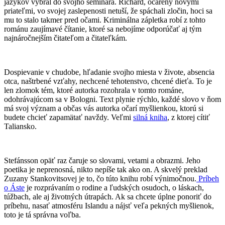
jazykov vybral do svojho seminára. Richard, očarený novými
priateľmi, vo svojej zaslepenosti netuší, že spáchali zločin, hoci sa
mu to stalo takmer pred očami. Kriminálna zápletka robí z tohto
románu zaujímavé čítanie, ktoré sa nebojíme odporúčať aj tým
najnáročnejším čitateľom a čitateľkám.
Dospievanie v chudobe, hľadanie svojho miesta v živote, absencia
otca, naštrbené vzťahy, nechcené tehotenstvo, chcené dieťa. To je
len zlomok tém, ktoré autorka rozohrala v tomto románe,
odohrávajúcom sa v Bologni. Text plynie rýchlo, každé slovo v ňom
má svoj význam a občas vás autorka očarí myšlienkou, ktorú si
budete chcieť zapamätať navždy. Veľmi
silná kniha
, z ktorej cítiť
Taliansko.
Stefánsson opäť raz čaruje so slovami, vetami a obrazmi. Jeho
poetika je neprenosná, nikto nepíše tak ako on. A skvelý preklad
Zuzany Stankovitsovej je to, čo túto knihu robí výnimočnou.
Príbeh
o Áste
je rozprávaním o rodine a ľudských osudoch, o láskach,
túžbach, ale aj životných útrapách. Ak sa chcete úplne ponoriť do
príbehu, nasať atmosféru Islandu a nájsť veľa pekných myšlienok,
toto je tá správna voľba.