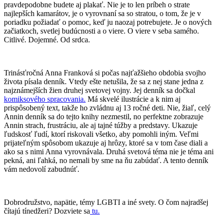
pravdepodobne budete aj plakať. Nie je to len príbeh o strate
najlepších kamarátov, je o vyrovnaní sa so stratou, o tom, že je v
poriadku požiadať o pomoc, keď ju naozaj potrebujete. Je o nových
začiatkoch, svetlej budúcnosti a o viere. O viere v seba samého.
Citlivé. Dojemné. Od srdca.
Trinásťročná Anna Franková si počas najťažšieho obdobia svojho
života písala denník. Vtedy ešte netušila, že sa z nej stane jedna z
najznámejších žien druhej svetovej vojny. Jej denník sa dočkal
komiksového spracovania.
Má skvelé ilustrácie a k nim aj
prispôsobený text, takže ho zvládnu aj 13 ročné deti. Nie, žiaľ, celý
Annin denník sa do tejto knihy nezmestil, no perfektne zobrazuje
Annin strach, frustráciu, ale aj tajné túžby a predstavy. Ukazuje
ľudskosť ľudí, ktorí riskovali všetko, aby pomohli iným. Veľmi
prijateľným spôsobom ukazuje aj hrôzy, ktoré sa v tom čase diali a
ako sa s nimi Anna vyrovnávala. Druhá svetová téma nie je téma ani
pekná, ani ľahká, no nemali by sme na ňu zabúdať. A tento denník
vám nedovolí zabudnúť.
Dobrodružstvo, napätie, témy LGBTI a iné svety. O čom najradšej
čítajú tínedžeri? Dozviete sa
tu.