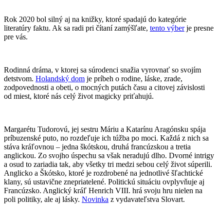
Rok 2020 bol silný aj na knižky, ktoré spadajú do kategórie
literatúry faktu. Ak sa radi pri čítaní zamýšľate,
tento výber
je presne
pre vás.
Rodinná dráma, v ktorej sa súrodenci snažia vyrovnať so svojím
detstvom.
Holandský dom
je príbeh o rodine, láske, zrade,
zodpovednosti a obeti, o mocných putách času a citovej závislosti
od miest, ktoré nás celý život magicky priťahujú.
Margarétu Tudorovú, jej sestru Máriu a Katarínu Aragónsku spája
príbuzenské puto, no rozdeľuje ich túžba po moci. Každá z nich sa
stáva kráľovnou – jedna škótskou, druhá francúzskou a tretia
anglickou. Zo svojho úspechu sa však neradujú dlho. Dvorné intrigy
a osud to zariadia tak, aby všetky tri medzi sebou celý život súperili.
Anglicko a Škótsko, ktoré je rozdrobené na jednotlivé šľachtické
klany, sú ustavične znepriatelené. Politickú situáciu ovplyvňuje aj
Francúzsko. Anglický kráľ Henrich VIII. hrá svoju hru nielen na
poli politiky, ale aj lásky.
Novinka
z vydavateľstva Slovart.