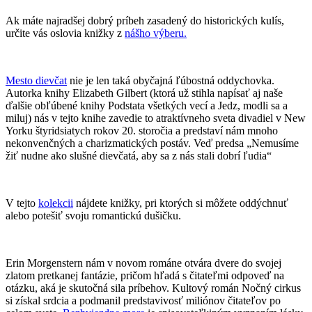
Ak máte najradšej dobrý príbeh zasadený do historických kulís,
určite vás oslovia knižky z
nášho výberu.
Mesto dievčat
nie je len taká obyčajná ľúbostná oddychovka.
Autorka knihy Elizabeth Gilbert (ktorá už stihla napísať aj naše
ďalšie obľúbené knihy Podstata všetkých vecí a Jedz, modli sa a
miluj) nás v tejto knihe zavedie to atraktívneho sveta divadiel v New
Yorku štyridsiatych rokov 20. storočia a predstaví nám mnoho
nekonvenčných a charizmatických postáv. Veď predsa „Nemusíme
žiť nudne ako slušné dievčatá, aby sa z nás stali dobrí ľudia“
V tejto
kolekcii
nájdete knižky, pri ktorých si môžete oddýchnuť
alebo potešiť svoju romantickú dušičku.
Erin Morgenstern nám v novom románe otvára dvere do svojej
zlatom pretkanej fantázie, pričom hľadá s čitateľmi odpoveď na
otázku, aká je skutočná sila príbehov. Kultový román Nočný cirkus
si získal srdcia a podmanil predstavivosť miliónov čitateľov po