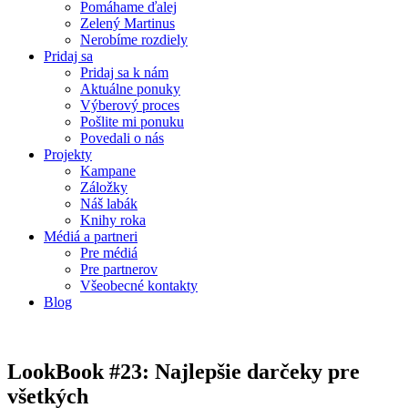
Pomáhame ďalej
Zelený Martinus
Nerobíme rozdiely
Pridaj sa
Pridaj sa k nám
Aktuálne ponuky
Výberový proces
Pošlite mi ponuku
Povedali o nás
Projekty
Kampane
Záložky
Náš labák
Knihy roka
Médiá a partneri
Pre médiá
Pre partnerov
Všeobecné kontakty
Blog
LookBook #23: Najlepšie darčeky pre
všetkých