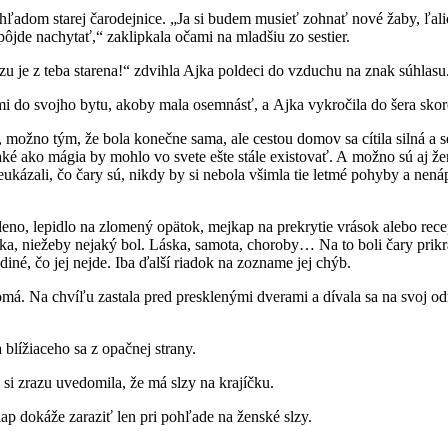
ľadom starej čarodejnice. „Ja si budem musieť zohnať nové žaby, ľalio
pôjde nachytať,“ zaklipkala očami na mladšiu zo sestier.
razu je z teba starena!“ zdvihla Ajka poldeci do vzduchu na znak súhlasu
mi do svojho bytu, akoby mala osemnásť, a Ajka vykročila do šera sko
žno tým, že bola konečne sama, ale cestou domov sa cítila silná a seb
aké ako mágia by mohlo vo svete ešte stále existovať. A možno sú aj žen
kázali, čo čary sú, nikdy by si nebola všimla tie letmé pohyby a nená
leno, lepidlo na zlomený opätok, mejkap na prekrytie vrások alebo rece
a, niežeby nejaký bol. Láska, samota, choroby… Na to boli čary prikrátk
ediné, čo jej nejde. Iba ďalší riadok na zozname jej chýb.
omá. Na chvíľu zastala pred presklenými dverami a dívala sa na svoj o
 blížiaceho sa z opačnej strany.
o si zrazu uvedomila, že má slzy na krajíčku.
ap dokáže zaraziť len pri pohľade na ženské slzy.