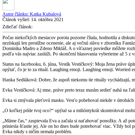
Autor článku:
Katka Kubalová
Článok vyšiel:
14. októbra 2021
Zdieľať článok:
Počas niekoľkých mesiacov porota pozorne čítala, hodnotila a diskut
nezískajú len prestížne ocenenie, ale aj večnú slávu v zborníku Fantá
Dominika Madro a Zdeno Mikláš. A o víťaznej poviedke môžete rozhodnú
podľa vás najviac zaslúži. Po skončení hlasovania vyberieme až 5 z 
Status na facebooku, 6. júna, Vestík Vestičkový: Moja žena práve úpl
opýtať, čo je to za rituál. Laughing emoji. Laughing emoji. Wor
Hanka Sedláková: Dobre, že aspoň niekomu tie rituály vychádzajú, mn
Evka Vestičková: Aj mne, práve preto teraz musím sedieť nahá na ľal
Evka si zmývala pleťovú masku. Vesťo pobehoval niekde v útrobách 
„O koľkej príde tvoj oco?“ opýtal sa a milióntykrát skontroloval mob
„Máme čas,“ zaspievala Eva a začala si naťahovať ponožky. A až pot
priniesla šťastie jej. Ale on ho dnes bude potrebovať viac. Vždy bol 
Evka nikdy s ničím nemala problém.