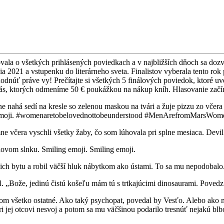
ovala o všetkých prihlásených poviedkach a v najbližších dňoch sa dozv
zia 2021 a vstupenku do literárneho sveta. Finalistov vyberala tento ro
ť práve vy! Prečítajte si všetkých 5 finálových poviedok, ktoré uverej
vás, ktorých odmeníme 50 € poukážkou na nákup kníh. Hlasovanie začína
ne nahá sedí na kresle so zelenou maskou na tvári a žuje pizzu zo vče
ried emoji. #womenaretobelovednottobeunderstood #MenArefromMarsW
e včera vyschli všetky žaby, čo som lúhovala pri splne mesiaca. Devil
iovom slnku. Smiling emoji. Smiling emoji.
ich bytu a robil väčší hluk nábytkom ako ústami. To sa mu nepodobalo
il. „Bože, jedinú čistú košeľu mám tú s trtkajúcimi dinosaurami. Povedz
om všetko ostatné. Ako taký psychopat, povedal by Vesťo. Alebo ako mú
pri jej otcovi nesvoj a potom sa mu väčšinou podarilo tresnúť nejakú bl