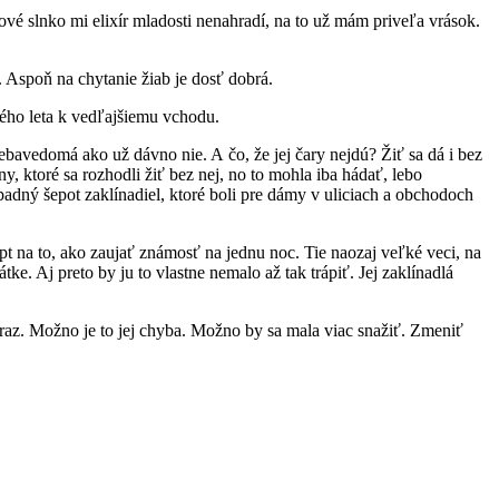
vé slnko mi elixír mladosti nenahradí, na to už mám priveľa vrások.
. Aspoň na chytanie žiab je dosť dobrá.
rého leta k vedľajšiemu vchodu.
avedomá ako už dávno nie. A čo, že jej čary nejdú? Žiť sa dá i bez
y, ktoré sa rozhodli žiť bez nej, no to mohla iba hádať, lebo
padný šepot zaklínadiel, ktoré boli pre dámy v uliciach a obchodoch
pt na to, ako zaujať známosť na jednu noc. Tie naozaj veľké veci, na
e. Aj preto by ju to vlastne nemalo až tak trápiť. Jej zaklínadlá
draz. Možno je to jej chyba. Možno by sa mala viac snažiť. Zmeniť