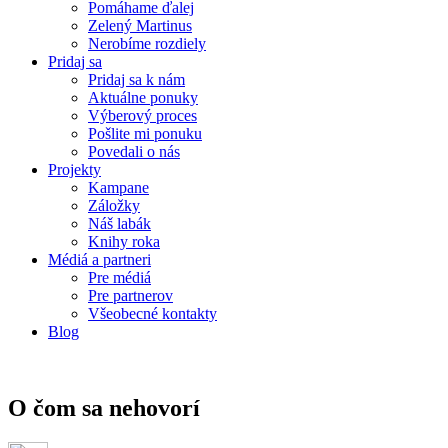
Pomáhame ďalej
Zelený Martinus
Nerobíme rozdiely
Pridaj sa
Pridaj sa k nám
Aktuálne ponuky
Výberový proces
Pošlite mi ponuku
Povedali o nás
Projekty
Kampane
Záložky
Náš labák
Knihy roka
Médiá a partneri
Pre médiá
Pre partnerov
Všeobecné kontakty
Blog
O čom sa nehovorí