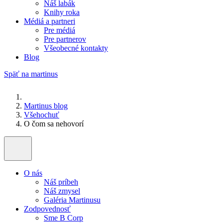
Náš labák
Knihy roka
Médiá a partneri
Pre médiá
Pre partnerov
Všeobecné kontakty
Blog
Späť na martinus
Martinus blog
Všehochuť
O čom sa nehovorí
O nás
Náš príbeh
Náš zmysel
Galéria Martinusu
Zodpovednosť
Sme B Corp