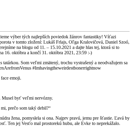
ieme výber tých najlepších poviedok žánrov fantastiky! Víťazi
k porota v tomto zložení: Lukáš Frlajs, Oľga Kralovičová, Daniel Szoó,
níme na blogu od 11. – 15.10.2021 a dajte hlas tej, ktorá si to
 16. októbra a končí 31. októbra 2021, 23:59 :-)
ra s tatárkou. Som veľmi zmätený, trochu vystrašený a neodvažujem sa
omenArefromVenus #Imhavingtheweirdestbonerrightnow
 face emoji.
. Musel byť veľmi nervózny.
 mi, prečo som taký debil?“
dra žena, pomyslela si ona. Najprv pravú, jemu pre šťastie. Ľavá by
bosť. Ten jej Vesťo mal prostorekú hubu, ale Evke to neprekážalo.