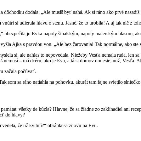
a dôchodku dodala: „Ale musíš byť nahá. Ak si ráno ako prvé nasadíš 
útri si udierala hlavu o stenu. Jasné, že to urobila! A aj tak nič z toho
,“ ubezpečila ju Evka napoly šibalským, napoly materským hlasom, akob
vyšla Ajka s pravdou von. „Ale bez čarovania! Tak normálne, ako ste s
myslela si, ale nahlas to nepovedala. Niežeby Vesťa nemala rada, len sa
iš nemusí – má dcéru, ako je Eva, a tá si domov donesie, nuž, Vesťa. A
vu začala počúvať.
ak som sa ráno natiahla na pohovku, akurát tam fajne svietilo slniečk
á pamätať všetky tie kúzla? Hlavne, že sa žiadne zo zaklínadiel ani re
ĺcť do hlavy?
i vedela, že už kvitnú?“ obrátila sa znovu na Evu.