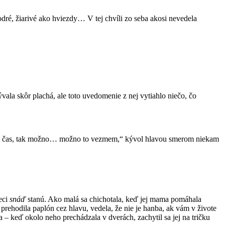
dré, žiarivé ako hviezdy… V tej chvíli zo seba akosi nevedela
vala skôr plachá, ale toto uvedomenie z nej vytiahlo niečo, čo
lačí čas, tak možno… možno to vezmem,“ kývol hlavou smerom niekam
eci
snáď
stanú. Ako malá sa chichotala, keď jej mama pomáhala
prehodila paplón cez hlavu, vedela, že nie je hanba, ak vám v živote
– keď okolo neho prechádzala v dverách, zachytil sa jej na tričku