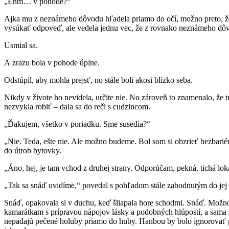
„Ehm… v pohode?“
Ajka mu z neznámeho dôvodu hľadela priamo do očí, možno preto, že b
vysúkať odpoveď, ale vedela jednu vec, že z rovnako neznámeho dôv
Usmial sa.
A zrazu bola v pohode úplne.
Odstúpil, aby mohla prejsť, no stále boli akosi blízko seba.
Nikdy v živote ho nevidela, určite nie. No zároveň to znamenalo, že 
nezvykla robiť – dala sa do reči s cudzincom.
„Ďakujem, všetko v poriadku. Sme susedia?“
„Nie. Teda, ešte nie. Ale možno budeme. Bol som si obzrieť bezbar
do útrob bytovky.
„Áno, hej, je tam vchod z druhej strany. Odporúčam, pekná, tichá lokal
„Tak sa snáď uvidíme,“ povedal s pohľadom stále zabodnutým do jej 
Snáď, opakovala si v duchu, keď šliapala hore schodmi. Snáď. Možno s
kamarátkam s prípravou nápojov lásky a podobných hlúpostí, a sama si
nepadajú pečené holuby priamo do huby. Hanbou by bolo ignorovať pušk