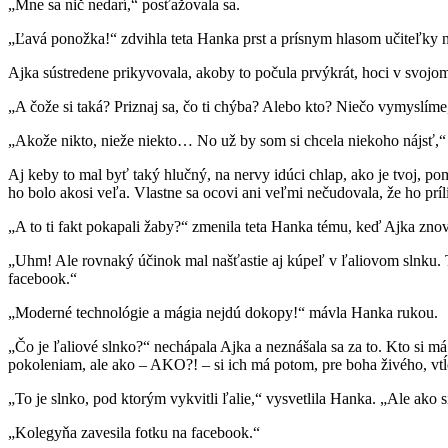
„Mne sa nič nedarí,“ posťažovala sa.
„Ľavá ponožka!“ zdvihla teta Hanka prst a prísnym hlasom učiteľky n
Ajka sústredene prikyvovala, akoby to počula prvýkrát, hoci v svojom vn
„A čože si taká? Priznaj sa, čo ti chýba? Alebo kto? Niečo vymyslíme
„Akože nikto, nieže niekto… No už by som si chcela niekoho nájsť,“ 
Aj keby to mal byť taký hlučný, na nervy idúci chlap, ako je tvoj, po
ho bolo akosi veľa. Vlastne sa ocovi ani veľmi nečudovala, že ho príl
„A to ti fakt pokapali žaby?“ zmenila teta Hanka tému, keď Ajka zno
„Uhm! Ale rovnaký účinok mal našťastie aj kúpeľ v ľaliovom slnku. T
facebook.“
„Moderné technológie a mágia nejdú dokopy!“ mávla Hanka rukou.
„Čo je ľaliové slnko?“ nechápala Ajka a neznášala sa za to. Kto si m
pokoleniam, ale ako – AKO?! – si ich má potom, pre boha živého, vt
„To je slnko, pod ktorým vykvitli ľalie,“ vysvetlila Hanka. „Ale ako s
„Kolegyňa zavesila fotku na facebook.“