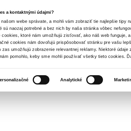
es a kontaktnými údajmi?
našom webe správate, a mohli vám zobraziť tie najlepšie tipy n
é sú naozaj potrebné a bez nich by naša stránka vôbec nefung
 cookies, ktoré nám umožňujú zisťovať, ako náš web funguje, a 
ačné cookies nám dovoľujú prispôsobovať stránku pre vašu lepši
zas umožňujú zobrazenie relevantnej reklamy. Niektoré údaje z
y nám pomohlo, keby sme mohli používať všetky tieto cookies. 
ersonalizačné
Analytické
Marketi