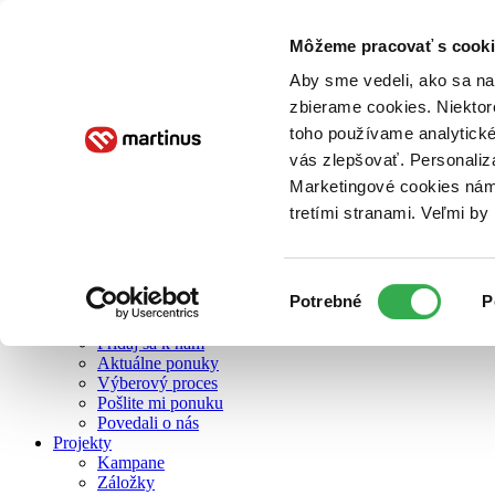
Môžeme pracovať s cooki
O nás
Aby sme vedeli, ako sa na 
zbierame cookies. Niektor
toho používame analytické
O nás
vás zlepšovať. Personaliz
Náš príbeh
Náš zmysel
Marketingové cookies nám 
Galéria Martinusu
tretími stranami. Veľmi b
Zodpovednosť
Sme B Corp
Pomáhame ďalej
Zelený Martinus
Výber
Potrebné
P
Nerobíme rozdiely
súhlasu
Pridaj sa
Pridaj sa k nám
Aktuálne ponuky
Výberový proces
Pošlite mi ponuku
Povedali o nás
Projekty
Kampane
Záložky