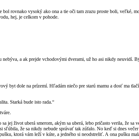
ol rovnako vysoký ako ona a tie oči tam zrazu proste boli, veľké, mo
odu, hej, je celkom v pohode.
tu nebýva, a ak prejde vchodovými dverami, už ho asi nikdy neuvidí. Bý
iérový byt dole na prízemí. Hľadám niečo pre starú mamu a dosť ma t
ita. Starká bude isto rada.“
tváre.
a jej život uberá smerom, akým sa uberá, lebo pričasto verila, že sa v
 sľúbila, že sa nikdy nebude správať tak zúfalo. No keď si dnes večer 
u, ktorá vám leží v kúte, a jedného si neodstreliť. A ona pušku mala 