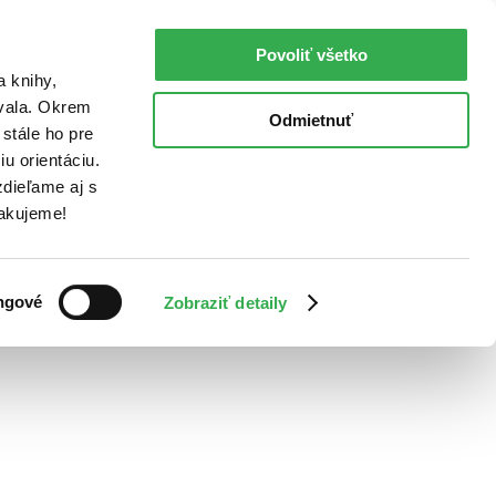
Povoliť všetko
a knihy,
ovala. Okrem
Odmietnuť
stále ho pre
u orientáciu.
dieľame aj s
Ďakujeme!
ngové
Zobraziť detaily