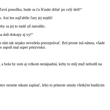
ľavú ponožku, bude sa ťa šťastie držať po celý deň!“
. Ani len najľahšie čary jej nejdú!
y sa jej to malé už narodilo.
a dali dokopy aj vy!“
 s ním tak nejako nevedela porozprávať. Bol proste iná nátura, všade
le aspoň mal super priezvisko.
o, a bola by som aj celkom nenápadná, keby to môj muž nehodil na
ceptov nesmie nikam zapísať, lebo to prinesie smolu všetkým budúcim