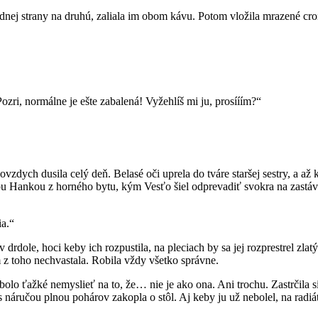
nej strany na druhú, zaliala im obom kávu. Potom vložila mrazené cro
zri, normálne je ešte zabalená! Vyžehlíš mi ju, prosííím?“
vzdych dusila celý deň. Belasé oči uprela do tváre staršej sestry, a až 
tou Hankou z horného bytu, kým Vesťo šiel odprevadiť svokra na zastávk
ia.“
 v drdole, hoci keby ich rozpustila, na pleciach by sa jej rozprestrel zl
m z toho nechvastala. Robila vždy všetko správne.
olo ťažké nemyslieť na to, že… nie je ako ona. Ani trochu. Zastrčila s
 náručou plnou pohárov zakopla o stôl. Aj keby ju už nebolel, na radiát