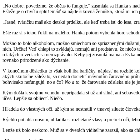
„No dobre, povedzme, že občas to funguje,“ zasmiala sa Hanka s nadh
Ešteže je o chvíľu spln! Snáď sa nájde šikovná ženuška, ktorá mi ich 
„Jasné, tváričku máš ako detskú prdelku, ale keď treba ísť do lesa, z
Ešte raz si s tetou ťukli na malého. Hanka potom vybehla hore schod
Možno to bolo alkoholom, možno smiechom so spriaznenými dušami, mo
nich. Určite! Veď chlapi to zvládajú, nemajú ani predstavu, že niečo t
o takýchto veciach sa nerozprávalo. Keby jej zosnulá mama a Evka neu
rovnako prirodzené ako dýchanie.
V konečnom dôsledku to však boli iba barličky, náplasť na rozbité ko
akých skutočne záležalo, sa nedali docieliť mávnutím čarovného prútik
bohvieako nefungujú, no a čo?
No a to
, že čarovanie zďaleka nie je j
Kým došla k svojmu vchodu, nepripadala si už ani silná, ani sebaved
účes. Lepšie sa obliecť. Niečo.
Hľadela do vlastných očí, až kým sa nestratili v tmavej siluete človeka
Rýchlo potiahla nosom, uhladila si rozlietané vlasy a pretrela oči, leb
Lenže už bolo neskoro. Muž sa v dverách viditeľne zarazil, ako sa chl