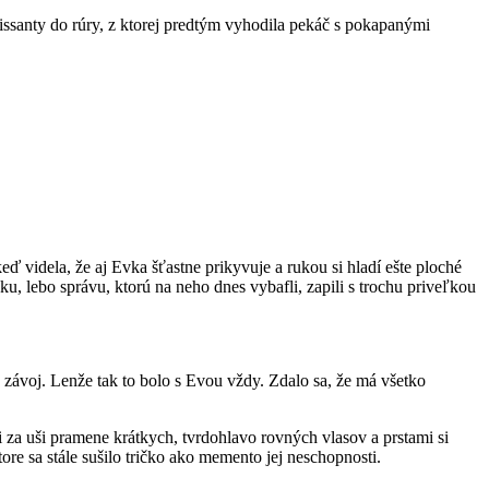
issanty do rúry, z ktorej predtým vyhodila pekáč s pokapanými
keď videla, že aj Evka šťastne prikyvuje a rukou si hladí ešte ploché
u, lebo správu, ktorú na neho dnes vybafli, zapili s trochu priveľkou
atý závoj. Lenže tak to bolo s Evou vždy. Zdalo sa, že má všetko
i za uši pramene krátkych, tvrdohlavo rovných vlasov a prstami si
ore sa stále sušilo tričko ako memento jej neschopnosti.