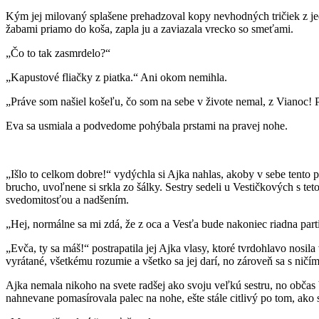
Kým jej milovaný splašene prehadzoval kopy nevhodných tričiek z jed
žabami priamo do koša, zapla ju a zaviazala vrecko so smeťami.
„Čo to tak zasmrdelo?“
„Kapustové fliačky z piatka.“ Ani okom nemihla.
„Práve som našiel košeľu, čo som na sebe v živote nemal, z Vianoc! Po
Eva sa usmiala a podvedome pohýbala prstami na pravej nohe.
„Išlo to celkom dobre!“ vydýchla si Ajka nahlas, akoby v sebe tento po
brucho, uvoľnene si srkla zo šálky. Sestry sedeli u Vestičkových s te
svedomitosťou a nadšením.
„Hej, normálne sa mi zdá, že z oca a Vesťa bude nakoniec riadna part
„Evča, ty sa máš!“ postrapatila jej Ajka vlasy, ktoré tvrdohlavo nosila
vyrátané, všetkému rozumie a všetko sa jej darí, no zároveň sa s ničí
Ajka nemala nikoho na svete radšej ako svoju veľkú sestru, no občas b
nahnevane pomasírovala palec na nohe, ešte stále citlivý po tom, ako s