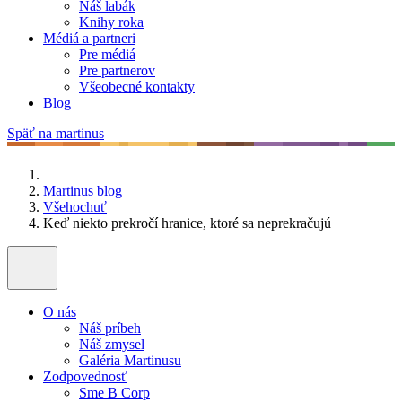
Náš labák
Knihy roka
Médiá a partneri
Pre médiá
Pre partnerov
Všeobecné kontakty
Blog
Späť na martinus
Martinus blog
Všehochuť
Keď niekto prekročí hranice, ktoré sa neprekračujú
O nás
Náš príbeh
Náš zmysel
Galéria Martinusu
Zodpovednosť
Sme B Corp