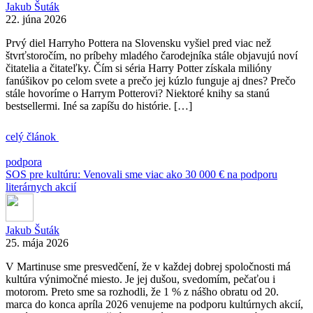
Jakub Šuták
22. júna 2026
Prvý diel Harryho Pottera na Slovensku vyšiel pred viac než
štvrťstoročím, no príbehy mladého čarodejníka stále objavujú noví
čitatelia a čitateľky. Čím si séria Harry Potter získala milióny
fanúšikov po celom svete a prečo jej kúzlo funguje aj dnes? Prečo
stále hovoríme o Harrym Potterovi? Niektoré knihy sa stanú
bestsellermi. Iné sa zapíšu do histórie. […]
celý článok
podpora
SOS pre kultúru: Venovali sme viac ako 30 000 € na podporu
literárnych akcií
Jakub Šuták
25. mája 2026
V Martinuse sme presvedčení, že v každej dobrej spoločnosti má
kultúra výnimočné miesto. Je jej dušou, svedomím, pečaťou i
motorom. Preto sme sa rozhodli, že 1 % z nášho obratu od 20.
marca do konca apríla 2026 venujeme na podporu kultúrnych akcií,