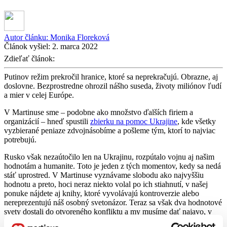
Autor článku:
Monika Floreková
Článok vyšiel:
2. marca 2022
Zdieľať článok:
Putinov režim prekročil hranice, ktoré sa neprekračujú. Obrazne, aj
doslovne. Bezprostredne ohrozil nášho suseda, životy miliónov ľudí
a mier v celej Európe.
V Martinuse sme – podobne ako množstvo ďalších firiem a
organizácií – hneď spustili
zbierku na pomoc Ukrajine
, kde všetky
vyzbierané peniaze zdvojnásobíme a pošleme tým, ktorí to najviac
potrebujú.
Rusko však nezaútočilo len na Ukrajinu, rozpútalo vojnu aj našim
hodnotám a humanite. Toto je jeden z tých momentov, kedy sa nedá
stáť uprostred. V Martinuse vyznávame slobodu ako najvyššiu
hodnotu a preto, hoci neraz niekto volal po ich stiahnutí, v našej
ponuke nájdete aj knihy, ktoré vyvolávajú kontroverzie alebo
nereprezentujú náš osobný svetonázor. Teraz sa však dva hodnotové
svety dostali do otvoreného konfliktu a my musíme dať najavo, v
ktorom z nich skutočne chceme žiť.