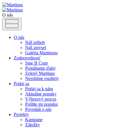
O nás
O nás
Náš príbeh
Náš zmysel
Galéria Martinusu
Zodpovednosť
Sme B Corp
Pomáhame ďalej
Zelený Martinus
Nerobíme rozdiely
Pridaj sa
Pridaj sa k nám
Aktuálne ponuky
Výberový proces
Pošlite mi ponuku
Povedali o nás
Projekty
Kampane
Záložky