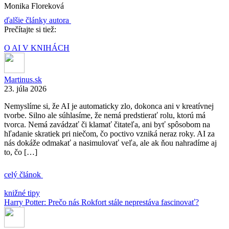
Monika Floreková
ďalšie články autora
Prečítajte si tiež:
O AI V KNIHÁCH
Martinus.sk
23. júla 2026
Nemyslíme si, že AI je automaticky zlo, dokonca ani v kreatívnej
tvorbe. Silno ale súhlasíme, že nemá predstierať rolu, ktorú má
tvorca. Nemá zavádzať či klamať čitateľa, ani byť spôsobom na
hľadanie skratiek pri niečom, čo poctivo vzniká neraz roky. AI za
nás dokáže odmakať a nasimulovať veľa, ale ak ňou nahradíme aj
to, čo […]
celý článok
knižné tipy
Harry Potter: Prečo nás Rokfort stále neprestáva fascinovať?