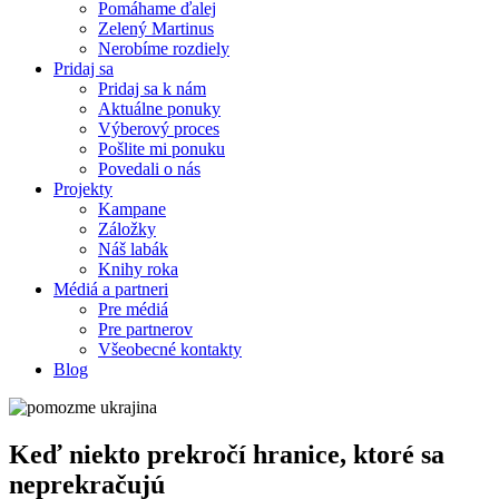
Pomáhame ďalej
Zelený Martinus
Nerobíme rozdiely
Pridaj sa
Pridaj sa k nám
Aktuálne ponuky
Výberový proces
Pošlite mi ponuku
Povedali o nás
Projekty
Kampane
Záložky
Náš labák
Knihy roka
Médiá a partneri
Pre médiá
Pre partnerov
Všeobecné kontakty
Blog
Keď niekto prekročí hranice, ktoré sa
neprekračujú