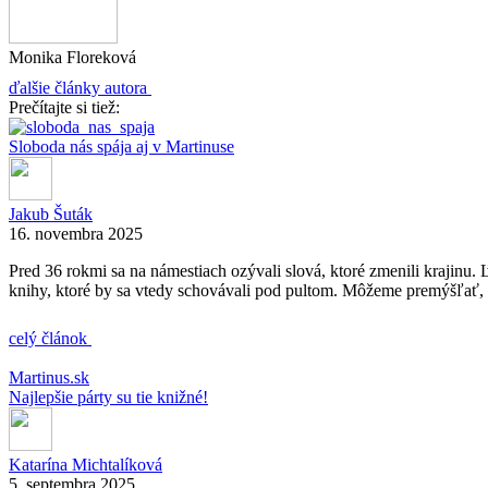
Monika Floreková
ďalšie články autora
Prečítajte si tiež:
Sloboda nás spája aj v Martinuse
Jakub Šuták
16. novembra 2025
Pred 36 rokmi sa na námestiach ozývali slová, ktoré zmenili krajinu. 
knihy, ktoré by sa vtedy schovávali pod pultom. Môžeme premýšľať, h
celý článok
Martinus.sk
Najlepšie párty su tie knižné!
Katarína Michtalíková
5. septembra 2025