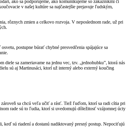
podarí, ako sa podporujeme, ako komunikujeme so zákazníkmi či
oučovacie v našej kultúre sa najčastejšie prejavuje ľudským,
nia, rôznych zmien a celkovo rozvoja. V neposlednom rade, už pri
ých.
svetu, postupne búrať chybné presvedčenia spájajúce sa
anie.
m diele sa zameriavame na jednu vec, tzv. „jednohubku”, ktorá nás
elu sú aj Martinusáci, ktorí už interný alebo externý koučing
ároveň sa chcú veľa učiť a rásť. Tiež ľuďom, ktorí sa radi cítia pri
dnom rade sú to ľudia, ktorí si uvedomujú dôležitosť vzájomnej úcty
di, keď sú riadení a dostanú nadiktovaný presný postup. Nepociťujú