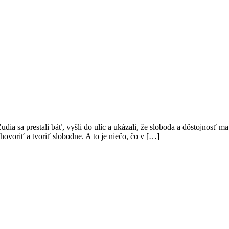
Ľudia sa prestali báť, vyšli do ulíc a ukázali, že sloboda a dôstojnos
ovoriť a tvoriť slobodne. A to je niečo, čo v […]