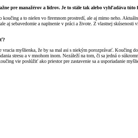
ažne pre manažérov a lídrov. Je to stále tak alebo vyhľadáva túto
 koučing a to nielen vo firemnom prostredí, ale aj mimo neho. Aktuáln
ale aj sebavedomie a naplnenie v práci a živote. Z vlastnej skúsenosti 
ať?
racia myšlienka, že by sa mal asi s niekým porozprávať. Koučing doká
ania stresu a v mnohom inom. Nezáleží na tom, či sa jedná o súkromnú 
oučing vie poslúžiť ako priestor pre zastavenie sa a usporiadanie myšlie