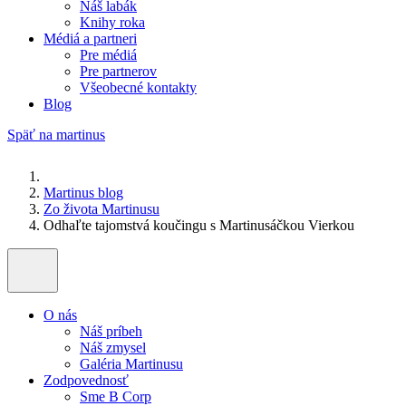
Náš labák
Knihy roka
Médiá a partneri
Pre médiá
Pre partnerov
Všeobecné kontakty
Blog
Späť na martinus
Martinus blog
Zo života Martinusu
Odhaľte tajomstvá koučingu s Martinusáčkou Vierkou
O nás
Náš príbeh
Náš zmysel
Galéria Martinusu
Zodpovednosť
Sme B Corp