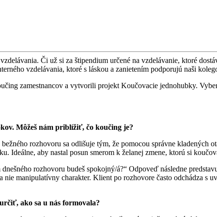
elávania. Či už si za štipendium určené na vzdelávanie, ktoré dostáv
interného vzdelávania, ktoré s láskou a zanietením podporujú naši koleg
 koučing zamestnancov a vytvorili projekt Koučovacie jednohubky. Vybert
kov. Môžeš nám priblížiť, čo koučing je?
 Od bežného rozhovoru sa odlišuje tým, že pomocou správne kladených 
ku. Ideálne, aby nastal posun smerom k želanej zmene, ktorú si koučov
nešného rozhovoru budeš spokojný/á?“ Odpoveď následne predstavuje 
 nie manipulatívny charakter. Klient po rozhovore často odchádza s 
určiť, ako sa u nás formovala?