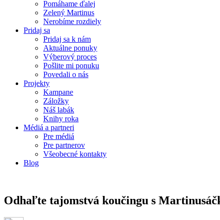
Pomáhame ďalej
Zelený Martinus
Nerobíme rozdiely
Pridaj sa
Pridaj sa k nám
Aktuálne ponuky
Výberový proces
Pošlite mi ponuku
Povedali o nás
Projekty
Kampane
Záložky
Náš labák
Knihy roka
Médiá a partneri
Pre médiá
Pre partnerov
Všeobecné kontakty
Blog
Odhaľte tajomstvá koučingu s Martinusáč