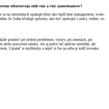
 formu sebarozvoja stále viac a viac zamestnancov?
e sa na stretnutiach opakujú témy ako lepší time management, work-
vidím, že ľudia hľadajú spôsoby, ako byť spokojní v práci, rodine, vo
že pomôcť pri riešení problémov, výziev, pri zmenách, pri
alebo pracovnú otázku. Ak aj práve nič aktívne neriešite, ale
nok. Upratať si myšlienky a nájsť si čas na seba je totiž rovnako