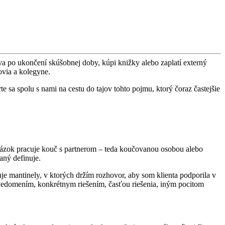
a po ukončení skúšobnej doby, kúpi knižky alebo zaplatí externý
ovia a kolegyne.
e sa spolu s nami na cestu do tajov tohto pojmu, ktorý čoraz častejšie
otázok pracuje kouč s partnerom – teda koučovanou osobou alebo
aný definuje.
mantinely, v ktorých držím rozhovor, aby som klienta podporila v
uvedomením, konkrétnym riešením, časťou riešenia, iným pocitom