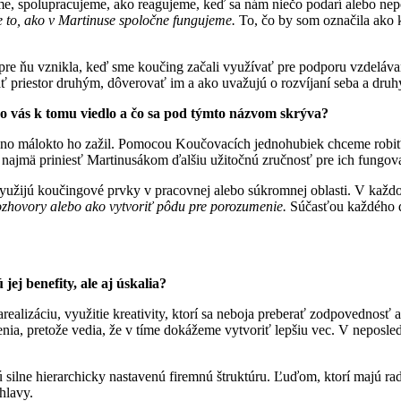
ame, spolupracujeme, ako reagujeme, keď sa nám niečo podarí alebo ne
e to, ako v Martinuse spoločne fungujeme.
To, čo by som označila ako k
re ňu vznikla, keď sme koučing začali využívať pre podporu vzdeláva
ť priestor druhým, dôverovať im a ako uvažujú o rozvíjaní seba a druh
o vás k tomu viedlo a čo sa pod týmto názvom skrýva?
o málokto ho zažil. Pomocou Koučovacích jednohubiek chceme robiť o
najmä priniesť Martinusákom ďalšiu užitočnú zručnosť pre ich fungov
yužijú koučingové prvky v pracovnej alebo súkromnej oblasti. V každo
rozhovory alebo ako vytvoriť pôdu pre porozumenie.
Súčasťou každého di
ej benefity, ale aj úskalia?
alizáciu, využitie kreativity, ktorí sa neboja preberať zodpovednosť a z
renia, pretože vedia, že v tíme dokážeme vytvoriť lepšiu vec. V neposle
ú silne hierarchicky nastavenú firemnú štruktúru. Ľuďom, ktorí majú ra
hlavy.