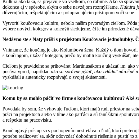
Kultúra ako taká, sa prejavuje vo všetkom, čo robíme. Ako sa správ
dokonca aj v spôsobe, akým o sebe navzájom rozmýšľame.
Kultúra j
dôverujúcim, rešpektujúcim a spolupracujúcim prístupom voči sebe.
Vytvoriť koučovaciu kultúru, nebolo naším prvoradým cieľom. Pôda p
výbere nových kolegov a kolegýň sledujeme, či je im prirodzené dáva
Nedávno ste s Naty prišli s projektom Koučovacie jednohubky. Č
Vnímame, že koučing je ako Kolumbova žena. Každý o ňom hovorí, n
s koučingom, ukázať kolegom, prečo by mohli koučing vyskúšať, ale 
Cieľom je pravidelne sa prihovárať Martinusákom a ukázať im, ako v
posúva vpred, napríklad
ako sa správne pýtať, ako zvládať náročné 
vyskúšali a autenticky rozprávajú o svojej skúsenosti.
Komu by sa mohlo páčiť vo firme s koučovacou kultúrou? Aké sú j
Povedala by som, že vyhovuje ľuďom, ktorí majú radi priestor na sebare
práci na projektoch alebo v tíme ako parťáci a sú fanúšikmi spolutvo
a rešpektu na pracovisku.
Koučingový prístup sa s pochopením nestretáva u ľudí, ktorí preferuj
potrebu realizovať sa, skôr odovzdať dohodnuté riešenie a pustiť to z 