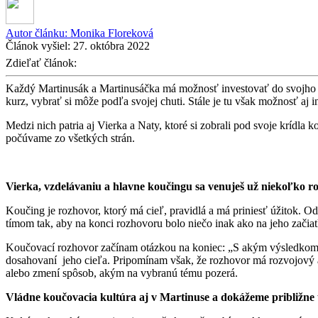
Autor článku:
Monika Floreková
Článok vyšiel:
27. októbra 2022
Zdieľať článok:
Každý Martinusák a Martinusáčka má možnosť investovať do svojho vzd
kurz, vybrať si môže podľa svojej chuti. Stále je tu však možnosť aj 
Medzi nich patria aj Vierka a Naty, ktoré si zobrali pod svoje krídla
počúvame zo všetkých strán.
Vierka, vzdelávaniu a hlavne koučingu sa venuješ už niekoľko ro
Koučing je rozhovor, ktorý má cieľ, pravidlá a má priniesť úžitok.
tímom tak, aby na konci rozhovoru bolo niečo inak ako na jeho začiat
Koučovací rozhovor začínam otázkou na koniec: „S akým výsledkom d
dosahovaní jeho cieľa. Pripomínam však, že rozhovor má rozvojový a
alebo zmení spôsob, akým na vybranú tému pozerá.
Vládne koučovacia kultúra aj v Martinuse a dokážeme približne 