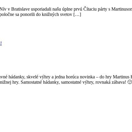
Nív v Bratislave usporiadali našu úplne prvú Čítaciu párty s Martinuso
spoločne sa ponorili do knižných svetov […]
!
avné hádanky, skvelé výhry a jedna horúca novinka – do hry Martinus K
knižnej hry. Samostatné hádanky, samostatné výhry, rovnaká zábava! 