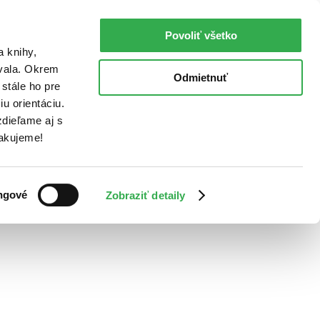
Povoliť všetko
a knihy,
ovala. Okrem
Odmietnuť
stále ho pre
u orientáciu.
dieľame aj s
Ďakujeme!
ngové
Zobraziť detaily