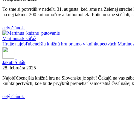
To sme si potvrdili v nedeľu 31. augusta, keď sme na Zelenej streche 
na nej takmer 200 knihomoľov a knihomoliek! Potichu sme si čítali, 
celý článok
Martinus.sk
súťaž
Hrajte najobľúbenejšiu knižnú hru priamo v kníhkupectvách Martinus
Jakub Šuták
28. februára 2025
Najobľúbenejšia knižná hra na Slovensku je späť! Čakajú na vás záb
kníhkupectvách, kde bude prvýkrát prebiehať samostatná časť našej 
celý článok