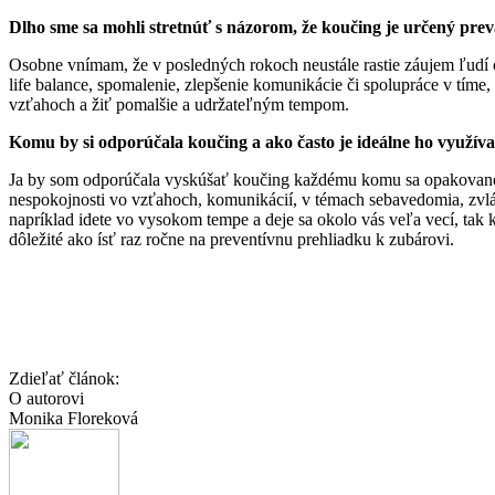
Dlho sme sa mohli stretnúť s názorom, že koučing je určený prev
Osobne vnímam, že v posledných rokoch neustále rastie záujem ľudí o
life balance, spomalenie, zlepšenie komunikácie či spolupráce v tíme, 
vzťahoch a žiť pomalšie a udržateľným tempom.
Komu by si odporúčala koučing a ako často je ideálne ho využív
Ja by som odporúčala vyskúšať koučing každému komu sa opakovane v
nespokojnosti vo vzťahoch, komunikácií, v témach sebavedomia, zvlád
napríklad idete vo vysokom tempe a deje sa okolo vás veľa vecí, tak k
dôležité ako ísť raz ročne na preventívnu prehliadku k zubárovi.
Zdieľať článok:
O autorovi
Monika Floreková