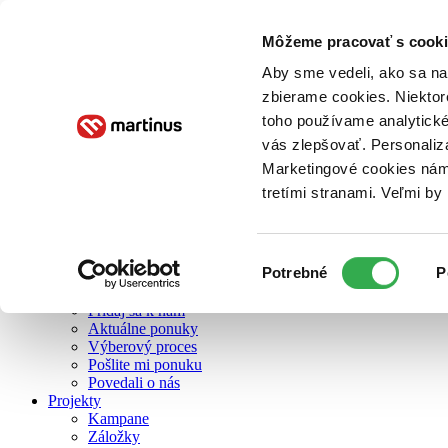
Môžeme pracovať s cooki
O nás
Aby sme vedeli, ako sa na 
zbierame cookies. Niektor
toho používame analytické
O nás
vás zlepšovať. Personaliz
Náš príbeh
Náš zmysel
Marketingové cookies nám 
Galéria Martinusu
tretími stranami. Veľmi b
Zodpovednosť
Sme B Corp
Pomáhame ďalej
Zelený Martinus
Výber
Potrebné
P
Nerobíme rozdiely
súhlasu
Pridaj sa
Pridaj sa k nám
Aktuálne ponuky
Výberový proces
Pošlite mi ponuku
Povedali o nás
Projekty
Kampane
Záložky