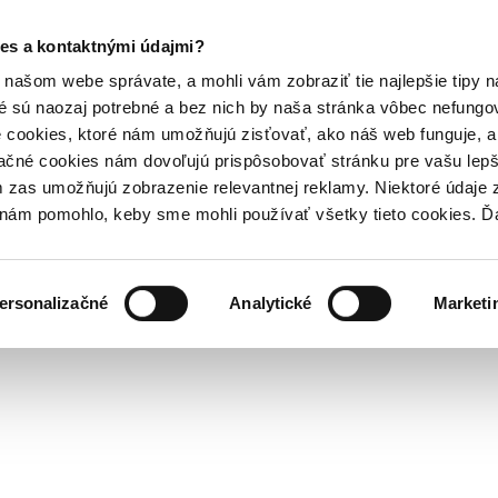
es a kontaktnými údajmi?
našom webe správate, a mohli vám zobraziť tie najlepšie tipy n
é sú naozaj potrebné a bez nich by naša stránka vôbec nefung
 cookies, ktoré nám umožňujú zisťovať, ako náš web funguje, a 
ačné cookies nám dovoľujú prispôsobovať stránku pre vašu lepši
zas umožňujú zobrazenie relevantnej reklamy. Niektoré údaje z
y nám pomohlo, keby sme mohli používať všetky tieto cookies. 
ersonalizačné
Analytické
Marketi