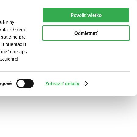
Povoliť všetko
a knihy,
ovala. Okrem
Odmietnuť
stále ho pre
u orientáciu.
dieľame aj s
Ďakujeme!
ngové
Zobraziť detaily