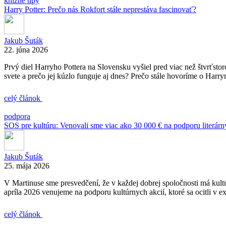
knižné tipy
Harry Potter: Prečo nás Rokfort stále neprestáva fascinovať?
Jakub Šuták
22. júna 2026
Prvý diel Harryho Pottera na Slovensku vyšiel pred viac než štvrťstor
svete a prečo jej kúzlo funguje aj dnes? Prečo stále hovoríme o Harrym
celý článok
podpora
SOS pre kultúru: Venovali sme viac ako 30 000 € na podporu literárn
Jakub Šuták
25. mája 2026
V Martinuse sme presvedčení, že v každej dobrej spoločnosti má kult
apríla 2026 venujeme na podporu kultúrnych akcií, ktoré sa ocitli v e
celý článok