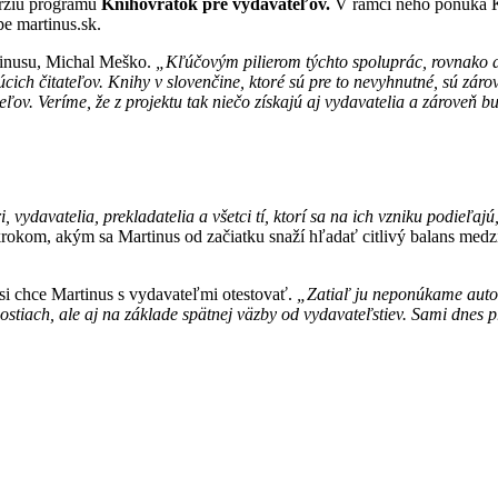
erziu programu
Knihovrátok pre vydavateľov.
V rámci neho ponúka K
e martinus.sk.
nusu, Michal Meško.
„Kľúčovým pilierom týchto spoluprác, rovnako ak
ich čitateľov. Knihy v slovenčine, ktoré sú pre to nevyhnutné, sú záro
ľov. Veríme, že z projektu tak niečo získajú aj vydavatelia a zároveň 
 vydavatelia, prekladatelia a všetci tí, ktorí sa na ich vzniku podieľaj
 krokom, akým sa
Martinus od začiatku snaží hľadať citlivý balans med
 si chce Martinus s vydavateľmi otestovať.
„Zatiaľ ju neponúkame auto
tiach, ale aj na základe spätnej väzby od vydavateľstiev. Sami dnes p