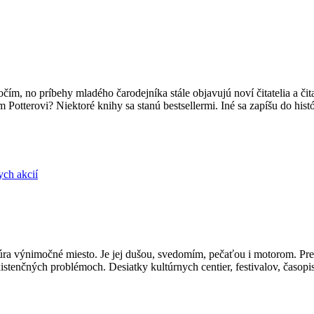
očím, no príbehy mladého čarodejníka stále objavujú noví čitatelia a čit
 Potterovi? Niektoré knihy sa stanú bestsellermi. Iné sa zapíšu do hist
ych akcií
úra výnimočné miesto. Je jej dušou, svedomím, pečaťou i motorom. Pre
xistenčných problémoch. Desiatky kultúrnych centier, festivalov, časopi