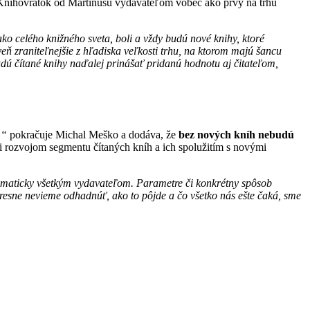
nihovrátok od Martinusu vydavateľom vôbec ako prvý na trhu
o celého knižného sveta, boli a vždy budú nové knihy, ktoré
veň zraniteľnejšie z hľadiska veľkosti trhu, na ktorom majú šancu
budú čítané knihy naďalej prinášať pridanú hodnotu aj čitateľom,
ú,“
pokračuje Michal Meško a dodáva, že
bez nových kníh nebudú
zi rozvojom segmentu čítaných kníh a ich spolužitím s novými
maticky všetkým vydavateľom. Parametre či konkrétny spôsob
resne nevieme odhadnúť, ako to pôjde a čo všetko nás ešte čaká, sme