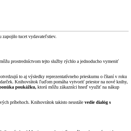
 zapojilo tucet vydavateľstiev.
a môžu prostredníctvom tejto služby rýchlo a jednoducho vymeniť
Potvrdzujú to aj výsledky reprezentatívneho prieskumu o čítaní v roku
darček. Knihovrátok ľuďom pomáha vytvoriť priestor na nové knihy,
ponúka poukážku,
ktorú môžu zákazníci hneď využiť na nákup
vých príbehoch. Knihovrátok takisto neustále
vedie dialóg s