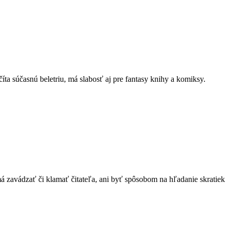
číta súčasnú beletriu, má slabosť aj pre fantasy knihy a komiksy.
má zavádzať či klamať čitateľa, ani byť spôsobom na hľadanie skratiek