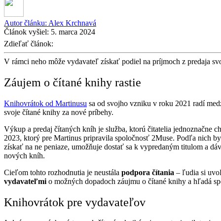
Autor článku:
Alex Krchnavá
Článok vyšiel:
5. marca 2024
Zdieľať článok:
V rámci neho môže vydavateľ získať podiel na príjmoch z predaja svoji
Záujem o čítané knihy rastie
Knihovrátok od Martinusu
sa od svojho vzniku v roku 2021 radí med
svoje čítané knihy za nové príbehy.
Výkup a predaj čítaných kníh je služba, ktorú čitatelia jednoznačne c
2023, ktorý pre Martinus pripravila spoločnosť 2Muse. Podľa nich b
získať na ne peniaze, umožňuje dostať sa k vypredaným titulom a d
nových kníh.
Cieľom tohto rozhodnutia je neustála
podpora čítania
– ľudia si uvo
vydavateľmi
o možných dopadoch záujmu o čítané knihy a hľadá spô
Knihovrátok pre vydavateľov