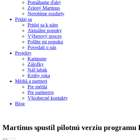
Pomáhame ďalej
Zelený Martinus
Nerobíme rozdiely
Pridaj sa
Pridaj sa k nám
Aktuálne ponuky
Výberový proces
Pošlite mi ponuku
Povedali o nás
Projekty
Kampane
Záložky
Náš labák
Knihy roka
Médiá a partneri
Pre médiá
Pre partnerov
Všeobecné kontakty
Blog
Martinus spustil pilotnú verziu programu