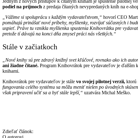
Jedným z nových prístupov k čítaným knihám je spustenie pilotnej v
podiel na príjmoch
z predaja čítaných nevypredaných kníh na e-shop
„Vážime si spoluprácu s každým vydavateľstvom,“
hovorí CEO Marti
pomáhajú prinášať nové príbehy, myšlienky, rozvíjať súčasných i budúc
uspieť. Práve tu vznikla myšlienka spustenia Knihovrátku pre vydavate
pretože tí dávajú na konci dňa zmysel práci nás všetkých.“
Stále v začiatkoch
„Nové knihy sú pre zdravý knižný svet kľúčové, rovnako ako ich autori,
ani žiadne čítané.
Program Knihovrátok pre vydavateľov je ďalším
knihami.
Knihovrátok pre vydavateľov je stále
vo svojej pilotnej verzii,
ktorú
fungovania celého systému sa môžu meniť nielen po úvodných skúsenos
však pripravení učiť sa a byť stále lepší,“
uzatvára Michal Meško.
Zdieľať článok:
O autorovi