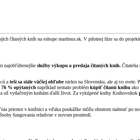
ch čítaných kníh na eshope martinus.sk. V pilotnej fáze sa do projektu
zi najobľúbenejšie
služby výkupu a predaja čítaných kníh.
Čitateli
hcú a
teší sa stále väčšej obľube
nielen na Slovensku, ale aj vo svete. 
y
76 % opýtaných
napríklad nemalo problém
kúpiť čítanú knihu
ako 
áva už vytlačeným knihám ďalší život. Za vykúpené knihy Knihovrátok
ľnia priestor v knižnici a vďaka poukážke môžu obratom siahnuť po no
soby fungovania relatívne v novom prostredí.