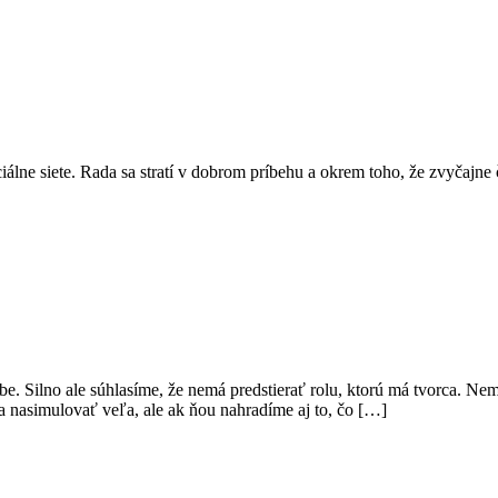
ociálne siete. Rada sa stratí v dobrom príbehu a okrem toho, že zvyčajne 
rbe. Silno ale súhlasíme, že nemá predstierať rolu, ktorú má tvorca. Ne
a nasimulovať veľa, ale ak ňou nahradíme aj to, čo […]