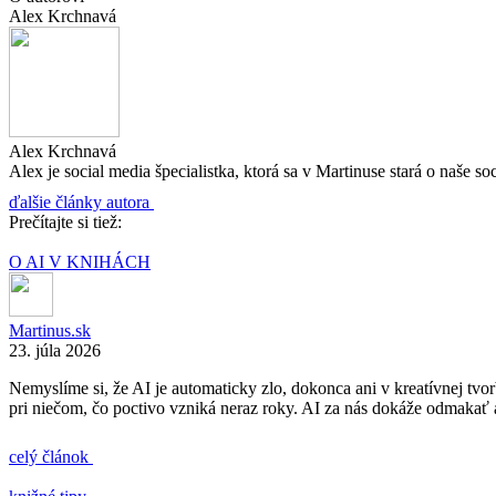
Alex Krchnavá
Alex Krchnavá
Alex je social media špecialistka, ktorá sa v Martinuse stará o naše s
ďalšie články autora
Prečítajte si tiež:
O AI V KNIHÁCH
Martinus.sk
23. júla 2026
Nemyslíme si, že AI je automaticky zlo, dokonca ani v kreatívnej tvo
pri niečom, čo poctivo vzniká neraz roky. AI za nás dokáže odmakať 
celý článok