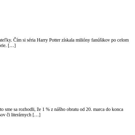
ateľky. Čím si séria Harry Potter získala milióny fanúšikov po celom
órie. […]
to sme sa rozhodli, že 1 % z nášho obratu od 20. marca do konca
sov či literárnych […]