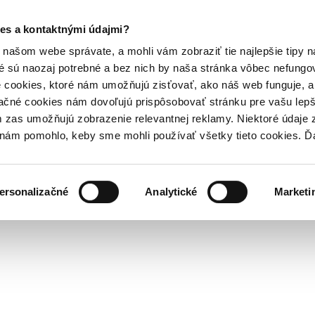
es a kontaktnými údajmi?
našom webe správate, a mohli vám zobraziť tie najlepšie tipy n
é sú naozaj potrebné a bez nich by naša stránka vôbec nefung
 cookies, ktoré nám umožňujú zisťovať, ako náš web funguje, a 
ačné cookies nám dovoľujú prispôsobovať stránku pre vašu lepši
zas umožňujú zobrazenie relevantnej reklamy. Niektoré údaje z
y nám pomohlo, keby sme mohli používať všetky tieto cookies. 
ersonalizačné
Analytické
Marketi