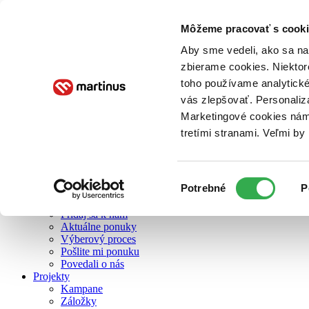
Môžeme pracovať s cooki
O nás
Aby sme vedeli, ako sa na 
zbierame cookies. Niektor
toho používame analytické
O nás
vás zlepšovať. Personaliz
Náš príbeh
Náš zmysel
Marketingové cookies nám 
Galéria Martinusu
tretími stranami. Veľmi b
Zodpovednosť
Sme B Corp
Pomáhame ďalej
Zelený Martinus
Výber
Potrebné
P
Nerobíme rozdiely
súhlasu
Pridaj sa
Pridaj sa k nám
Aktuálne ponuky
Výberový proces
Pošlite mi ponuku
Povedali o nás
Projekty
Kampane
Záložky