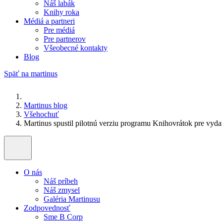
Náš labák
Knihy roka
Médiá a partneri
Pre médiá
Pre partnerov
Všeobecné kontakty
Blog
Späť na martinus
Martinus blog
Všehochuť
Martinus spustil pilotnú verziu programu Knihovrátok pre vyd
O nás
Náš príbeh
Náš zmysel
Galéria Martinusu
Zodpovednosť
Sme B Corp