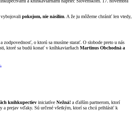
 kníhkupectvami a kníhkaviarňami naprieč Slovenskom. 17. novembra
 vybojovali
pokojom, nie násilím
. A že ju môžeme chrániť len vtedy,
r a zodpovednosť, o ktorú sa musíme starať. O slobode preto u nás
ti, ktoré sa budú konať v kníhkaviarňach
Martinus Obchodná a
.
šich kníhkupectiev
iniciatíve
Nežná!
a ďalším partnerom, ktorí
a prejav vďaky. Sú určené všetkým, ktorí sa chcú prihlásiť k