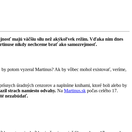
ôstojnosť majú väčšiu silu než akýkoľvek režim. Vďaka nim dnes
Martinuse nikdy nechceme brať ako samozrejmosť.
ko by potom vyzeral Martinus? Ak by vôbec mohol existovať, veríme,
rísnych úradných cenzorov a naplníme knihami, ktoré boli alebo by
íťazil strach namiesto odvahy.
Na
Martinus.sk
počas celého 17.
ité nezabúdať.