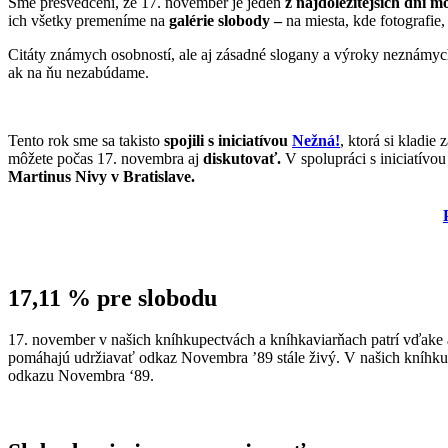
Sme presvedčení, že 17. november je jeden
z
najdôležitejších dní m
ich všetky premeníme na
galérie slobody –
na miesta, kde fotografie,
Citáty známych osobností, ale aj zásadné slogany a výroky neznámy
ak na ňu nezabúdame.
Tento rok sme sa takisto
spojili s iniciatívou
Nežná!
, ktorá si kladi
môžete počas 17. novembra aj
diskutovať.
V spolupráci s iniciatívo
Martinus Nivy v Bratislave.
17,11 % pre slobodu
17. november v našich kníhkupectvách a kníhkaviarňach patrí vďake 
pomáhajú udržiavať odkaz Novembra ’89 stále živý. V našich kníhkup
odkazu Novembra ‘89.