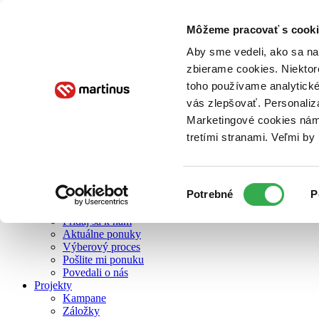
Môžeme pracovať s cooki
O nás
Aby sme vedeli, ako sa na 
zbierame cookies. Niektor
toho používame analytické
O nás
vás zlepšovať. Personaliz
Náš príbeh
Náš zmysel
Marketingové cookies nám 
Galéria Martinusu
tretími stranami. Veľmi b
Zodpovednosť
Sme B Corp
Pomáhame ďalej
Zelený Martinus
Výber
Potrebné
P
Nerobíme rozdiely
súhlasu
Pridaj sa
Pridaj sa k nám
Aktuálne ponuky
Výberový proces
Pošlite mi ponuku
Povedali o nás
Projekty
Kampane
Záložky