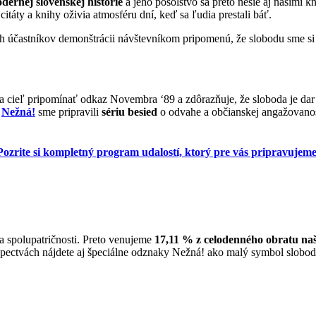
odernej slovenskej histórie
a jeho posolstvo sa preto nesie aj našimi
 citáty a knihy oživia atmosféru dní, keď sa ľudia prestali báť.
ch účastníkov demonštrácii návštevníkom pripomenú, že slobodu sme si
e za cieľ pripomínať odkaz Novembra ‘89 a zdôrazňuje, že sloboda je da
u
Nežná!
sme pripravili
sériu besied
o odvahe a občianskej angažovanos
Pozrite si kompletný program udalostí, ktorý pre vás pripravujeme
a spolupatričnosti. Preto venujeme
17,11 % z celodenného obratu na
ectvách nájdete aj špeciálne odznaky Nežná! ako malý symbol slobody 