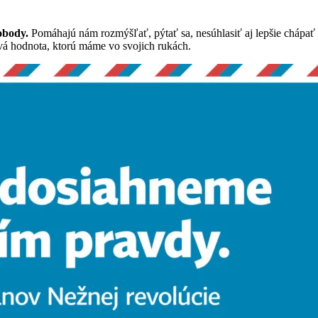
obody.
Pomáhajú nám rozmýšľať, pýtať sa, nesúhlasiť aj lepšie chápať 
vá hodnota, ktorú máme vo svojich rukách.