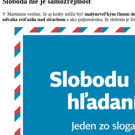
Sloboda nie je samozrejmosť
V Martinuse veríme, že aj knihy môžu byť
malým/veľkým činom sl
odvaha zvíťazila nad strachom
a ako pripomienku, že sloboda je ži