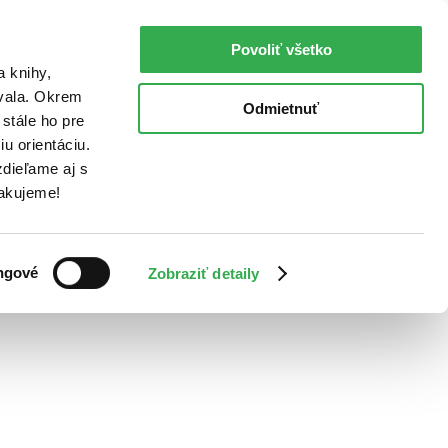
Povoliť všetko
a knihy,
ovala. Okrem
Odmietnuť
stále ho pre
u orientáciu.
dieľame aj s
Ďakujeme!
ngové
Zobraziť detaily