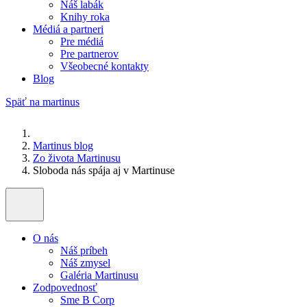
Náš labák
Knihy roka
Médiá a partneri
Pre médiá
Pre partnerov
Všeobecné kontakty
Blog
Späť na martinus
Martinus blog
Zo života Martinusu
Sloboda nás spája aj v Martinuse
O nás
Náš príbeh
Náš zmysel
Galéria Martinusu
Zodpovednosť
Sme B Corp