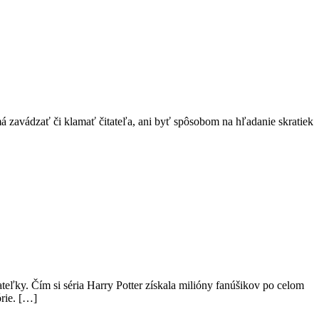
má zavádzať či klamať čitateľa, ani byť spôsobom na hľadanie skratiek
ateľky. Čím si séria Harry Potter získala milióny fanúšikov po celom
órie. […]