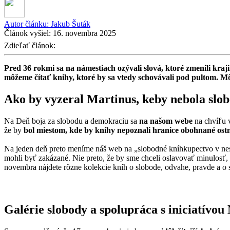
Autor článku:
Jakub Šuták
Článok vyšiel:
16. novembra 2025
Zdieľať článok:
Pred 36 rokmi sa na námestiach ozývali slová, ktoré zmenili kraji
môžeme čítať knihy, ktoré by sa vtedy schovávali pod pultom. M
Ako by vyzeral Martinus, keby nebola slo
Na Deň boja za slobodu a demokraciu sa
na našom webe
na chvíľu v
že by
bol miestom, kde by knihy nepoznali hranice obohnané os
Na jeden deň preto meníme náš web na „slobodné kníhkupectvo v nes
mohli byť zakázané. Nie preto, že by sme chceli oslavovať minulosť, 
novembra nájdete rôzne kolekcie kníh o slobode, odvahe, pravde a o 
Galérie slobody a spolupráca s iniciatívou