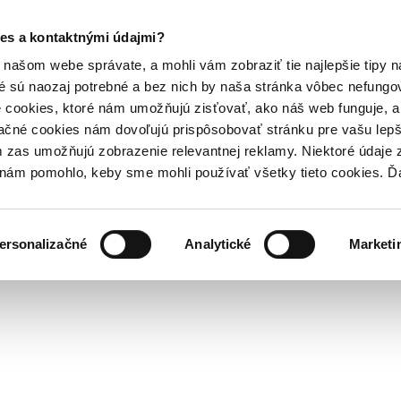
es a kontaktnými údajmi?
našom webe správate, a mohli vám zobraziť tie najlepšie tipy n
é sú naozaj potrebné a bez nich by naša stránka vôbec nefung
 cookies, ktoré nám umožňujú zisťovať, ako náš web funguje, a 
ačné cookies nám dovoľujú prispôsobovať stránku pre vašu lepši
zas umožňujú zobrazenie relevantnej reklamy. Niektoré údaje z
y nám pomohlo, keby sme mohli používať všetky tieto cookies. 
ersonalizačné
Analytické
Marketi