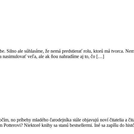
rbe. Silno ale súhlasíme, že nemá predstierať rolu, ktorú má tvorca. Ne
a nasimulovať veľa, ale ak ňou nahradíme aj to, čo […]
očím, no príbehy mladého čarodejníka stále objavujú noví čitatelia a čit
 Potterovi? Niektoré knihy sa stanú bestsellermi. Iné sa zapíšu do hist