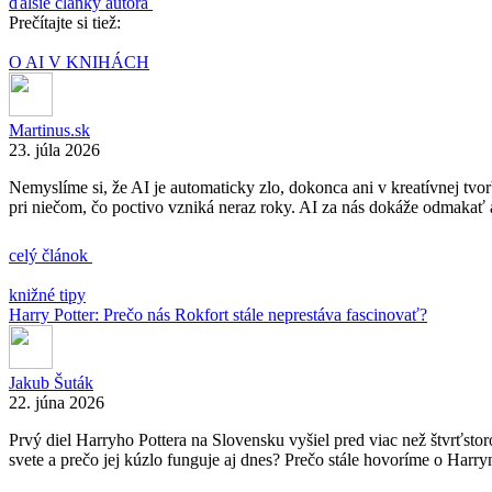
ďalšie články autora
Prečítajte si tiež:
O AI V KNIHÁCH
Martinus.sk
23. júla 2026
Nemyslíme si, že AI je automaticky zlo, dokonca ani v kreatívnej tvo
pri niečom, čo poctivo vzniká neraz roky. AI za nás dokáže odmakať 
celý článok
knižné tipy
Harry Potter: Prečo nás Rokfort stále neprestáva fascinovať?
Jakub Šuták
22. júna 2026
Prvý diel Harryho Pottera na Slovensku vyšiel pred viac než štvrťstor
svete a prečo jej kúzlo funguje aj dnes? Prečo stále hovoríme o Harrym