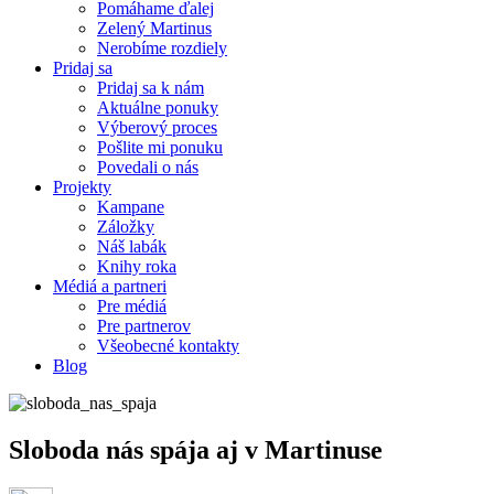
Pomáhame ďalej
Zelený Martinus
Nerobíme rozdiely
Pridaj sa
Pridaj sa k nám
Aktuálne ponuky
Výberový proces
Pošlite mi ponuku
Povedali o nás
Projekty
Kampane
Záložky
Náš labák
Knihy roka
Médiá a partneri
Pre médiá
Pre partnerov
Všeobecné kontakty
Blog
Sloboda nás spája aj v Martinuse