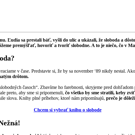
nu. Ľudia sa prestali báť, vyšli do ulíc a ukázali, že sloboda a d
ôžeme premýšľať, hovoriť a tvoriť slobodne. A to je niečo, čo v 
boda?
raciame v čase. Predstavte si, že by sa november ‘89 nikdy nestal. A
tnatým drôtom.
lobodných časoch“. Zbavíme ho farebnosti, skryjeme pred dohľadom p
ale preto, aby sme si pripomenuli,
čo všetko by sme stratili, keby zv
sile slova. Knihy plné príbehov, ktoré nám pripomínajú,
prečo je dôlež
Chcem si vybrať knihu o slobode
 Nežná!