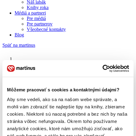
Náš labák
Knihy roka
Médiá a partneri
Pre médiá
Pre partnerov
Všeobecné kontakty
Blog
Späť na martinus
Martinus blog
1001 chutí které musíte poznat než umřete
Môžeme pracovať s cookies a kontaktnými údajmi?
Aby sme vedeli, ako sa na našom webe správate, a
O nás
Náš príbeh
mohli vám zobraziť tie najlepšie tipy na knihy, zbierame
Náš zmysel
cookies. Niektoré sú naozaj potrebné a bez nich by naša
Galéria Martinusu
stránka vôbec nefungovala. Okrem toho používame
Zodpovednosť
Sme B Corp
analytické cookies, ktoré nám umožňujú zisťovať, ako
Pomáhame ďalej
náš web funguje, a stále ho pre vás zlepšovať.