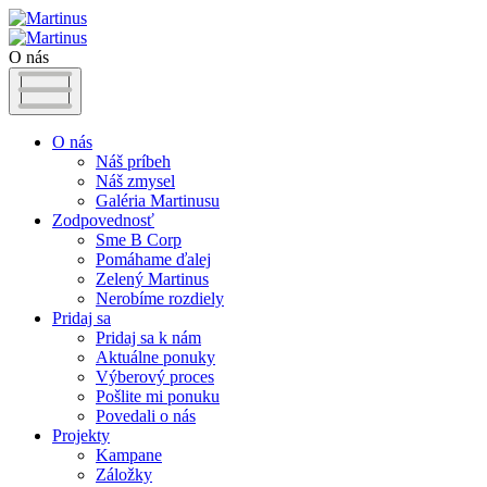
O nás
O nás
Náš príbeh
Náš zmysel
Galéria Martinusu
Zodpovednosť
Sme B Corp
Pomáhame ďalej
Zelený Martinus
Nerobíme rozdiely
Pridaj sa
Pridaj sa k nám
Aktuálne ponuky
Výberový proces
Pošlite mi ponuku
Povedali o nás
Projekty
Kampane
Záložky