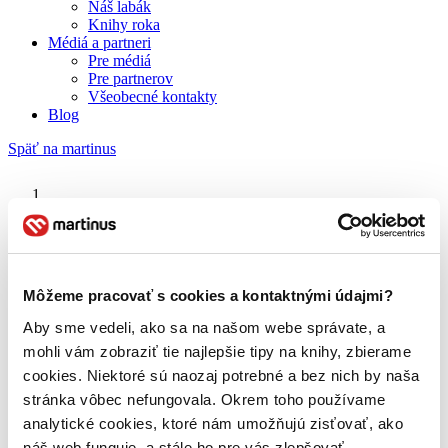
Náš labák
Knihy roka
Médiá a partneri
Pre médiá
Pre partnerov
Všeobecné kontakty
Blog
Späť na martinus
Martinus blog
1066
Môžeme pracovať s cookies a kontaktnými údajmi?
Aby sme vedeli, ako sa na našom webe správate, a
O nás
Náš príbeh
mohli vám zobraziť tie najlepšie tipy na knihy, zbierame
Náš zmysel
cookies. Niektoré sú naozaj potrebné a bez nich by naša
Galéria Martinusu
stránka vôbec nefungovala. Okrem toho používame
Zodpovednosť
Sme B Corp
analytické cookies, ktoré nám umožňujú zisťovať, ako
Pomáhame ďalej
náš web funguje, a stále ho pre vás zlepšovať.