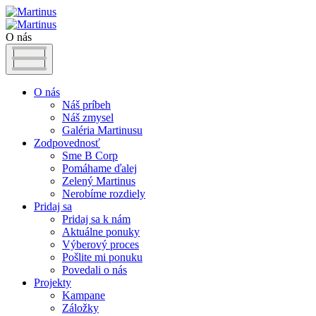
O nás
O nás
Náš príbeh
Náš zmysel
Galéria Martinusu
Zodpovednosť
Sme B Corp
Pomáhame ďalej
Zelený Martinus
Nerobíme rozdiely
Pridaj sa
Pridaj sa k nám
Aktuálne ponuky
Výberový proces
Pošlite mi ponuku
Povedali o nás
Projekty
Kampane
Záložky