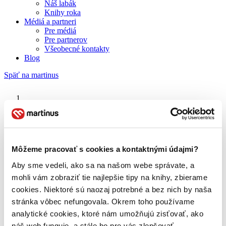
Náš labák
Knihy roka
Médiá a partneri
Pre médiá
Pre partnerov
Všeobecné kontakty
Blog
Späť na martinus
Martinus blog
50 Cent
Môžeme pracovať s cookies a kontaktnými údajmi?
Aby sme vedeli, ako sa na našom webe správate, a
O nás
Náš príbeh
mohli vám zobraziť tie najlepšie tipy na knihy, zbierame
Náš zmysel
cookies. Niektoré sú naozaj potrebné a bez nich by naša
Galéria Martinusu
stránka vôbec nefungovala. Okrem toho používame
Zodpovednosť
Sme B Corp
analytické cookies, ktoré nám umožňujú zisťovať, ako
Pomáhame ďalej
náš web funguje, a stále ho pre vás zlepšovať.