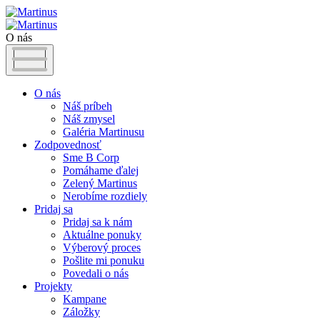
O nás
O nás
Náš príbeh
Náš zmysel
Galéria Martinusu
Zodpovednosť
Sme B Corp
Pomáhame ďalej
Zelený Martinus
Nerobíme rozdiely
Pridaj sa
Pridaj sa k nám
Aktuálne ponuky
Výberový proces
Pošlite mi ponuku
Povedali o nás
Projekty
Kampane
Záložky