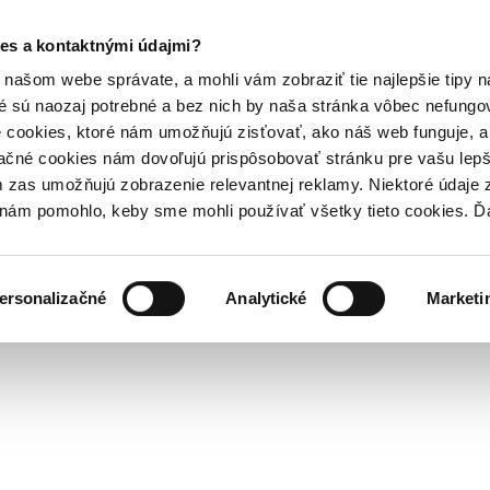
es a kontaktnými údajmi?
našom webe správate, a mohli vám zobraziť tie najlepšie tipy n
é sú naozaj potrebné a bez nich by naša stránka vôbec nefung
 cookies, ktoré nám umožňujú zisťovať, ako náš web funguje, a 
ačné cookies nám dovoľujú prispôsobovať stránku pre vašu lepši
zas umožňujú zobrazenie relevantnej reklamy. Niektoré údaje z
y nám pomohlo, keby sme mohli používať všetky tieto cookies. 
ersonalizačné
Analytické
Marketi