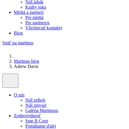
Náš labák
Knihy roka
Médiá a partneri
Pre médiá
Pre partnerov
Všeobecné kontakty
Blog
Späť na martinus
Martinus blog
Adrew Davis
O nás
Náš príbeh
Náš zmysel
Galéria Martinusu
Zodpovednosť
Sme B Corp
Pomáhame ďalej