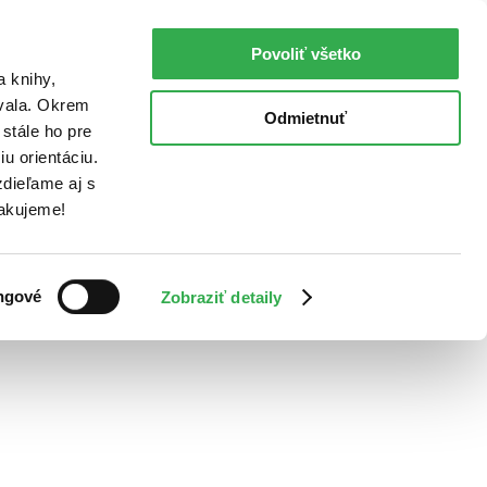
Povoliť všetko
a knihy,
ovala. Okrem
Odmietnuť
stále ho pre
u orientáciu.
dieľame aj s
Ďakujeme!
ngové
Zobraziť detaily