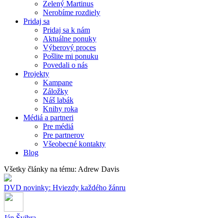
Zelený Martinus
Nerobíme rozdiely
Pridaj sa
Pridaj sa k nám
Aktuálne ponuky
Výberový proces
Pošlite mi ponuku
Povedali o nás
Projekty
Kampane
Záložky
Náš labák
Knihy roka
Médiá a partneri
Pre médiá
Pre partnerov
Všeobecné kontakty
Blog
Všetky články na tému: Adrew Davis
DVD novinky: Hviezdy každého žánru
Ján Švihra