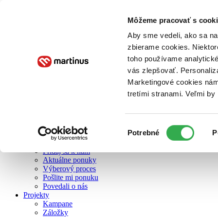
Môžeme pracovať s cooki
O nás
Aby sme vedeli, ako sa na 
zbierame cookies. Niektor
toho používame analytické
O nás
vás zlepšovať. Personaliz
Náš príbeh
Náš zmysel
Marketingové cookies nám 
Galéria Martinusu
tretími stranami. Veľmi b
Zodpovednosť
Sme B Corp
Pomáhame ďalej
Zelený Martinus
Výber
Potrebné
P
Nerobíme rozdiely
súhlasu
Pridaj sa
Pridaj sa k nám
Aktuálne ponuky
Výberový proces
Pošlite mi ponuku
Povedali o nás
Projekty
Kampane
Záložky