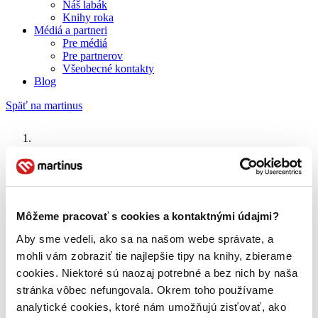
Náš labák
Knihy roka
Médiá a partneri
Pre médiá
Pre partnerov
Všeobecné kontakty
Blog
Späť na martinus
Martinus blog
Alexander Solženicyn
Môžeme pracovať s cookies a kontaktnými údajmi?
O nás
Aby sme vedeli, ako sa na našom webe správate, a
Náš príbeh
mohli vám zobraziť tie najlepšie tipy na knihy, zbierame
Náš zmysel
Galéria Martinusu
cookies. Niektoré sú naozaj potrebné a bez nich by naša
Zodpovednosť
stránka vôbec nefungovala. Okrem toho používame
Sme B Corp
analytické cookies, ktoré nám umožňujú zisťovať, ako
Pomáhame ďalej