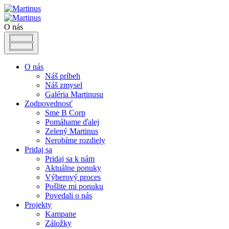
O nás
O nás
Náš príbeh
Náš zmysel
Galéria Martinusu
Zodpovednosť
Sme B Corp
Pomáhame ďalej
Zelený Martinus
Nerobíme rozdiely
Pridaj sa
Pridaj sa k nám
Aktuálne ponuky
Výberový proces
Pošlite mi ponuku
Povedali o nás
Projekty
Kampane
Záložky